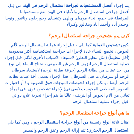
يتم إجراء
أفضل المستشفيات لجراحة استئصال الرحم في الهند
من قِبل
أفضل جراحي استئصال الرحم والأطباء في الهند. تقع مستشفياتنا
المرتبطة في جميع أنحاء مومباي ودلهي وتشيناي وجورجاون وناغبور ونويدا
وحيدر أباد وأحمد أباد وبنغالور وكيرالا.
كيف يتم تشخيص جراحة استئصال الرحم؟
يكون
تشخيص العملية
كما يلي - قبل إجراء عملية استئصال الرحم لألم
الحوض ، تخضع النساء عادة لإجراءات جراحية استكشافية أكثر محدودية
(أقل تنظيماً) (مثل تنظير البطن) لاستبعاد الأسباب الأخرى للألم. قبل إجراء
عملية استئصال الرحم لنزيف الرحم غير الطبيعي ، تحتاج النساء إلى نوع
من أخذ عينات من بطانة الرحم (خزعة بطانة الرحم) لاستبعاد سرطان
الرحم أو سرطان ما قبل السرطان. هذا الإجراء يسمى أخذ عينات بطانة
الرحم. أيضا ، يمكن إجراء فحوصات الموجات فوق الصوتية و / أو اختبارات
التصوير المقطعي المحوسب (سی ٹی) لإجراء تشخيص قوي. في امرأة
تعاني من آلام الحوض أو النزيف ، غالبًا ما يتم إجراء تجربة علاج دوائي
قبل إجراء عملية استئصال الرحم.
ما هي أنواع جراحة استئصال الرحم؟
، وهي كما يلي:
هناك ثلاثة أنواع رئيسية
من أنواع جراحة استئصال الرحم
تتم إزالة الرحم وعنق الرحم والمبيض.
استئصال الرحم الجذري: