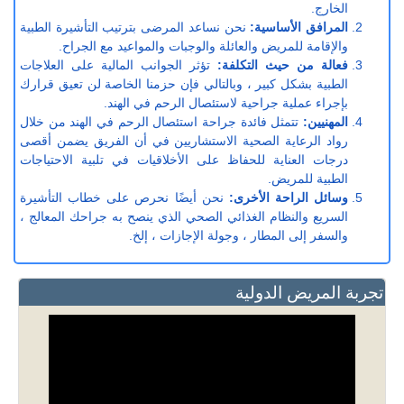
الخارج.
المرافق الأساسية:
نحن نساعد المرضى بترتيب التأشيرة الطبية
والإقامة للمريض والعائلة والوجبات والمواعيد مع الجراح.
فعالة من حيث التكلفة:
تؤثر الجوانب المالية على العلاجات
الطبية بشكل كبير ، وبالتالي فإن حزمنا الخاصة لن تعيق قرارك
بإجراء عملية جراحية لاستئصال الرحم في الهند.
المهنيين:
تتمثل فائدة جراحة استئصال الرحم في الهند من خلال
رواد الرعاية الصحية الاستشاريين في أن الفريق يضمن أقصى
درجات العناية للحفاظ على الأخلاقيات في تلبية الاحتياجات
الطبية للمريض.
وسائل الراحة الأخرى:
نحن أيضًا نحرص على خطاب التأشيرة
السريع والنظام الغذائي الصحي الذي ينصح به جراحك المعالج ،
والسفر إلى المطار ، وجولة الإجازات ، إلخ.
تجربة المريض الدولية