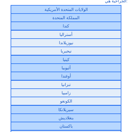
الجراحية هي:
الولايات المتحدة الأمريكية
المملكة المتحدة
كندا
أستراليا
نيوزيلاندا
نيجيريا
كينيا
أثيوبيا
أوغندا
تنزانيا
زامبيا
الكونغو
سيريلانكا
بنغلاديش
باكستان