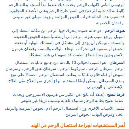
الرئيسي الثاني لالتهاب الرحم. يحدث ذلك عندما تبدأ أنسجة بطانة الرحم
(البطانة الداخلية للرحم) في النمو خارج الرحم وعلى الأعضاء المجاورة.
قد تسبب هذه الحالة فترات الحيض المؤلمة ونزيف مهبلي غير طبيعي
وفقدان للخصوبة.
هبوط الرحم
: هو حالة حميدة يتحرك فيها الرحم من مكانه المعتاد إلى
المهبل. يرجع سبب هبوط الرحم إلى أربطة وأنسجة الحوض الضعيفة
والممتدة ، ويمكن أن يؤدي إلى مشاكل في المسالك البولية أو ضغط
الحوض أو صعوبة في تحركات الوعاء. الولادة والسمنة وفقدان هرمون
الاستروجين بعد انقطاع الطمث قد تسهم في هذه المشكلة.
السرطان
: هو السبب لحوالي 10 بالمائة من جميع عمليات استئصال
الرحم. سرطان الرحم ، ساركوما الرحم ، سرطان عنق الرحم ، وسرطان
المبيض أو قناة فالوب غالبًا ما يتطلب استئصال الرحم. اعتمادًا على نوع
ومدى السرطان ، يمكن أيضًا استخدام أنواع أخرى من العلاج مثل العلاج
الإشعاعي أو الهرموني.
فرط تنسج
: يُعتقد أنه ناتج عن الكثير من هرمون الاستروجين ويحدث
عندما تصبح بطانة الرحم سميكة للغاية وتسبب نزيفًا غير طبيعي.
تشمل الأسباب الأخرى وراء استئصال الرحم آلام الحوض المزمنة والنزيف
الحاد ومرض التهاب الحوض المزمن.
أهم المستشفيات لجراحة استئصال الرحم في الهند