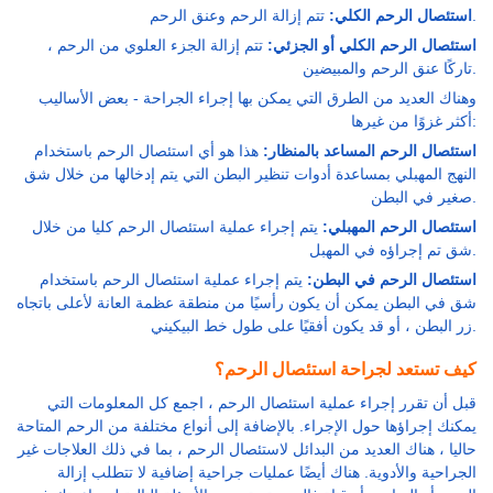
تتم إزالة الرحم وعنق الرحم.
استئصال الرحم الكلي:
استئصال الرحم الكلي أو الجزئي:
تتم إزالة الجزء العلوي من الرحم ،
تاركًا عنق الرحم والمبيضين.
وهناك العديد من الطرق التي يمكن بها إجراء الجراحة - بعض الأساليب
أكثر غزوًا من غيرها:
استئصال الرحم المساعد بالمنظار:
هذا هو أي استئصال الرحم باستخدام
النهج المهبلي بمساعدة أدوات تنظير البطن التي يتم إدخالها من خلال شق
صغير في البطن.
استئصال الرحم المهبلي:
يتم إجراء عملية استئصال الرحم كليا من خلال
شق تم إجراؤه في المهبل.
استئصال الرحم في البطن:
يتم إجراء عملية استئصال الرحم باستخدام
شق في البطن يمكن أن يكون رأسيًا من منطقة عظمة العانة لأعلى باتجاه
زر البطن ، أو قد يكون أفقيًا على طول خط البيكيني.
كيف تستعد لجراحة استئصال الرحم؟
قبل أن تقرر إجراء عملية استئصال الرحم ، اجمع كل المعلومات التي
يمكنك إجراؤها حول الإجراء. بالإضافة إلى أنواع مختلفة من الرحم المتاحة
حاليا ، هناك العديد من البدائل لاستئصال الرحم ، بما في ذلك العلاجات غير
الجراحية والأدوية. هناك أيضًا عمليات جراحية إضافية لا تتطلب إزالة