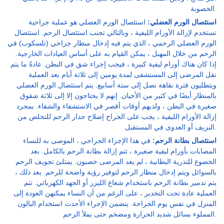
الخصوبة.
استئصال الورم العضلي:
استئصال الورم العضلي هو عملية جراحية
تستخدم لإزالة الأورام الليفية ، وبالتالي تجنب استئصال الرحم. استئصال
الورم العضلي الرحمي ، الذي يتم فيه إدخال منظار جراحي (تلسكوب) في
الرحم من خلال المهبل ، يمكن القيام به على أساس العيادات الخارجية.
إذا كان هناك أورام ليفية كبيرة ، فيجب إجراء شق في البطن. عادةً ما يتم
نقل المرضى إلى المستشفى لمدة يومين إلى ثلاثة أيام بعد العملية
ويتطلبون فترة نقاهة تصل إلى ستة أسابيع. يتم استئصال الورم العضلي
بالمنظار أيضًا في كثير من الأحيان. إنهم لا يحتاجون إلا إلى ثلاثة شقوق
صغيرة في البطن ، ولديهم أوقات أقصر في الاستشفاء والشفاء. بمجرد
إزالة الأورام الليفية ، يجب على الجراح إصلاح جدار الرحم للتخلص من
النزيف أو العدوى في المستقبل.
استئصال بطانة الرحم:
في هذا الإجراء الجراحي ، الموصى به للنساء
المصابات بأورام ليفية صغيرة ، تتم إزالة بطانة الرحم بالكامل. بعد
الخضوع للتذرية البطانية ، لم يعد المرضى خصبون. يمتلئ تجويف الرحم
بالسوائل ويتم إدخال منظار الرحم لتوفير رؤية واضحة للرحم. بعد ذلك ،
يتم تدمير بطانة الرحم باستخدام شعاع الليزر أو الجهد الكهربائي. تتم
العملية عادة تحت التخدير ، على الرغم من أن النساء يمكنهن العودة إلى
المنزل في نفس يوم الجراحة. يتضمن الإجراء الأحدث استخدام البالون
المملوء بسائل شديد الحرارة ومضخم حتى يملأ الرحم.