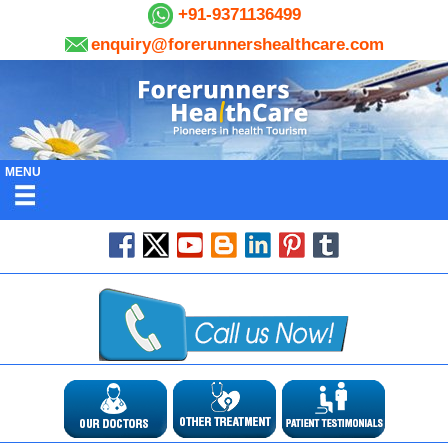
+91-9371136499
enquiry@forerunnershealthcare.com
MENU