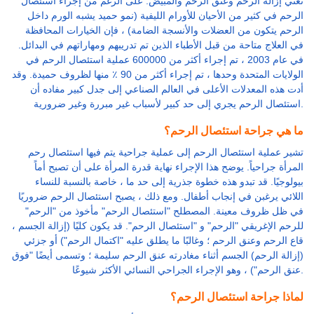
تعني إزالة الرحم وعنق الرحم والمبيض. على الرغم من إجراء استئصال
الرحم في كثير من الأحيان للأورام الليفية (نمو حميد يشبه الورم داخل
الرحم يتكون من العضلات والأنسجة الضامة) ، فإن الخيارات المحافظة
في العلاج متاحة من قبل الأطباء الذين تم تدريبهم ومهاراتهم في البدائل.
في عام 2003 ، تم إجراء أكثر من 600000 عملية استئصال الرحم في
الولايات المتحدة وحدها ، تم إجراء أكثر من 90 ٪ منها لظروف حميدة. وقد
أدت هذه المعدلات الأعلى في العالم الصناعي إلى جدل كبير مفاده أن
استئصال الرحم يجري إلى حد كبير لأسباب غير مبررة وغير ضرورية.
ما هي جراحة استئصال الرحم؟
تشير عملية استئصال الرحم إلى عملية جراحية يتم فيها استئصال رحم
المرأة جراحياً. يوضح هذا الإجراء نهاية قدرة المرأة على أن تصبح أماً
بيولوجيًا. قد تبدو هذه خطوة جذرية إلى حد ما ، خاصة بالنسبة للنساء
اللائي يرغبن في إنجاب أطفال. ومع ذلك ، يصبح استئصال الرحم ضروريًا
في ظل ظروف معينة. المصطلح "استئصال الرحم" مأخوذ من "الرحم"
للرحم الإغريقي "الرحم" و "استئصال الرحم". قد يكون كليًا (إزالة الجسم ،
قاع الرحم وعنق الرحم ؛ وغالبًا ما يطلق عليه "اكتمال الرحم") أو جزئي
(إزالة الرحم) الجسم أثناء مغادرته عنق الرحم سليمة ؛ وتسمى أيضًا "فوق
عنق الرحم") ، وهو الإجراء الجراحي النسائي الأكثر شيوعًا.
لماذا جراحة استئصال الرحم؟