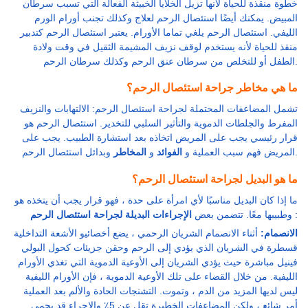
خطوة منقذة للحياة لأنها تزيل الخلايا الخبيثة الفعالة التي تسبب سرطان
المبيض. يمكنك أيضًا استئصال الرحم لعلاج وكذلك تجنب أورام الورم
الليفي. استئصال الرحم يلغي تماما الأورام. يعتبر استئصال الرحم كتدبير
منقذ للحياة لأنه يستخدم لوقف نزيف المشيمة الثقيل في وقت ولادة
الطفل أو للتخلص من سرطان عنق الرحم وكذلك سرطان الرحم.
ما هي مخاطر جراحة استئصال الرحم؟
تشمل المضاعفات المحتملة لجراحة استئصال الرحم: الالتهابات والنزيف
المفرط والجلطات الدموية والتأثير السلبي للتخدير. استئصال الرحم هو
قرار رئيسي يجب على المريض اتخاذه بعد استشارة الطبيب. يجب على
وبدائل استئصال الرحم.
المريض فهم سبب العملية و
الفوائد
و
المخاطر
ما هو البديل لجراحة استئصال الرحم؟
ما إذا كان البديل مناسبًا لأي امرأة على حدة ، فهو قرار يجب أن يتخذه هو
:
الإجراءات البديلة لجراحة استئصال الرحم
وطبيبها معًا. تتضمن بعض
الانصمام:
أثناء الانصمام الشريان الرحمي ، يضع أخصائيو الأشعة التداخلية
قسطرة في الشريان الذي يؤدي إلى الرحم وحقن جزيئات كحول البولي
فينيل مباشرة حيث يؤدي الشريان إلى الأوعية الدموية التي تغذي الأورام
الليفية. من خلال القضاء على تلك الأوعية الدموية ، فإن الأورام الليفية
ليس لديها المزيد من الدم ، وتموت. التشنجات الحادة والألم بعد العملية
أمر شائع ، ولكن المضاعفات الخطيرة تقل عن 5٪ والإجراء قد يحمي