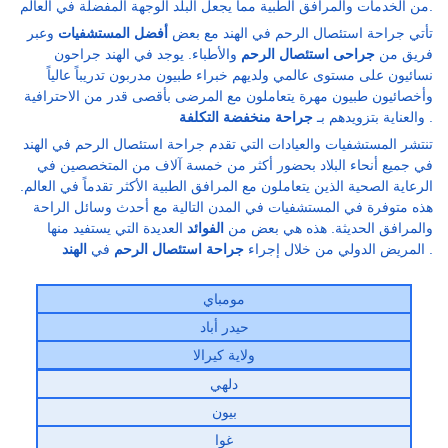
من الخدمات والمرافق الطبية مما يجعل البلد الوجهة المفضلة في العالم.
تأتي جراحة استئصال الرحم في الهند مع بعض
أفضل المستشفيات
وعبر
فريق من
جراحى استئصال الرحم
والأطباء. يوجد في الهند جراحون
نسائيون على مستوى عالمي ولديهم خبراء طبيون مدربون تدريباً عالياً
وأخصائيون طبيون مهرة يتعاملون مع المرضى بأقصى قدر من الاحترافية
.
جراحة منخفضة التكلفة
والعناية بتزويدهم بـ
تنتشر المستشفيات والعيادات التي تقدم جراحة استئصال الرحم في الهند
في جميع أنحاء البلاد بحضور أكثر من خمسة آلاف من المتخصصين في
الرعاية الصحية الذين يتعاملون مع المرافق الطبية الأكثر تقدماً في العالم.
هذه متوفرة في المستشفيات في المدن التالية مع أحدث وسائل الراحة
والمرافق الحديثة. هذه هي بعض من
الفوائد
العديدة التي يستفيد منها
.
الهند
المريض الدولي من خلال إجراء
جراحة استئصال الرحم
في
مومباي
حيدر أباد
ولاية كيرالا
دلهي
بيون
غوا