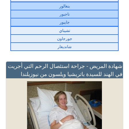
بنغالور
ناجبور
جايبور
تشيناي
جورجاون
شانديغار
شهادة المريض - جراحة استئصال الرحم التي أجريت
في الهند للسيدة باتريشيا ويلسون من نيوزيلندا