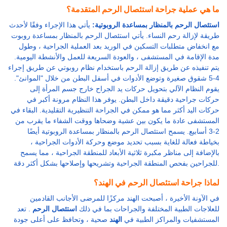
ما هي عملية جراحة استئصال الرحم المتقدمة؟
استئصال الرحم بالمنظار بمساعدة الروبوتية:
يأتي هذا الإجراء وفقًا لأحدث
طريقة لإزالة رحم النساء. يأتي استئصال الرحم بالمنظار بمساعدة روبوت
مع انخفاض متطلبات التسكين في الوريد بعد العملية الجراحية ، وطول
مدة الإقامة في المستشفى ، والعودة السريعة للعمل والأنشطة اليومية.
يتم تنفيذه عن طريق إزالة الرحم باستخدام نظام روبوتي عن طريق إجراء
4-5 شقوق صغيرة وتوضع الأدوات في أسفل البطن من خلال "الموانئ".
يقوم النظام الآلي بتحويل حركات يد الجراح خارج جسم المرأة إلى
حركات جراحية دقيقة داخل البطن. يوفر هذا النظام مرونة أكبر في
حركات اليد أكثر مما هو ممكن في الجراحة التنظيرية التقليدية. البقاء في
المستشفى عادة ما يكون بين عشية وضحاها ووقت الشفاء ما يقرب من
2-3 أسابيع. يسمح استئصال الرحم بالمنظار بمساعدة الروبوتية أيضًا
بخياطة فعالة للغاية بسبب تحديد موضع وحركة الأدوات الجراحية ،
بالإضافة إلى مناظر مكبرة ثلاثية الأبعاد للمنطقة الجراحية ، مما يسمح
للجراحين بفحص المنطقة الجراحية وتشريحها وإصلاحها بشكل أكثر دقة.
لماذا جراحة استئصال الرحم في الهند؟
في الآونة الأخيرة ، أصبحت الهند مركزًا للمرضى الأجانب القادمين
للعلاجات الطبية المختلفة والجراحات بما في ذلك
استئصال الرحم
. تعد
المستشفيات والمراكز الطبية في
الهند
صحية ، وتحافظ على أعلى جودة