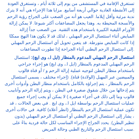
تستغرق الإقامة في المستشفى من يوم إلى ثلاثة أيام ، وتستغرق العودة
إلى الأنشطة العادية حوالي أربعة أسابيع. مزايا هذا الإجراء هي أنه لا يترك
ندبة مرئية وأقل إيلاما. العيب هو أنه من الصعب على الجراح رؤية الرحم
والأنسجة المحيطة به. وهذا يجعل المضاعفات أكثر شيوعا. لا يمكن إزالة
الأورام الليفية الكبيرة باستخدام هذه التقنية. من الصعب جداً إزالة
المبايض أثناء استئصال الرحم المهبلي ، لذلك قد لا يكون هذا النهج ممكنًا
إذا كانت المبايض متورطة. قد يتعين تحويل أي استئصال الرحم المهبلي
إلى استئصال الرحم البطني أثناء الجراحة إذا تطورت المضاعفات.
استئصال الرحم المهبلي المدعوم بالمنظار (ایل اے وی ایچ):
استئصال
الرحم المهبلي المدعوم بالمنظار (ایل اے وی ایچ) هو إجراء جراحي
باستخدام منظار البطن لتوجيه عملية إزالة الرحم و / أو قناة فالوب
والمبيضين عبر المهبل (الولادة) قناة). (إجراء مختلف ، يسمى استئصال
الرحم بالمنظار ، يتم إجراؤه بالكامل باستخدام منظار البطن وأدوات أخرى
يتم إدخالها من خلال شقوق صغيرة في البطن ، ويتم إزالة الرحم وأنابيب
فالوب وما إلى ذلك في أجزاء صغيرة.) لا يمكن أو يجب إجراء جميع
عمليات استئصال الرحم بواسطة ایل اے وی ایچ . في بعض الحالات ، قد
تكون عملية استئصال الرحم بالمنظار (انظر أعلاه) كافية. في حالات أخرى
، يشار إلى استئصال الرحم البطني أو استئصال الرحم المهبلي (بدون
تنظير البطن). يحدد الجراح الإجراء المناسب لكل حالة فردية بناءً على
سبب استئصال الرحم والتاريخ الطبي وحالة المريض.