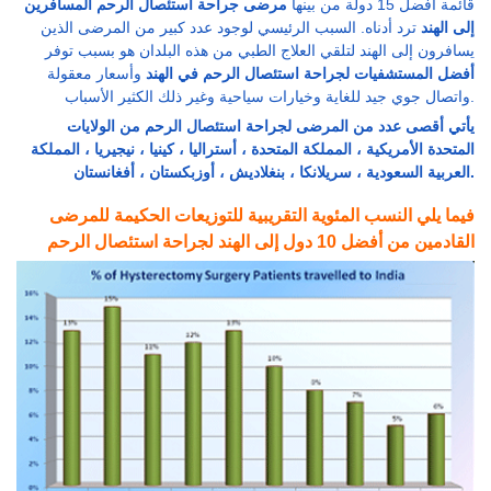
قائمة أفضل 15 دولة من بينها
مرضى جراحة استئصال الرحم المسافرين
إلى الهند
ترد أدناه. السبب الرئيسي لوجود عدد كبير من المرضى الذين
يسافرون إلى الهند لتلقي العلاج الطبي من هذه البلدان هو بسبب توفر
أفضل المستشفيات لجراحة استئصال الرحم في الهند
وأسعار معقولة
واتصال جوي جيد للغاية وخيارات سياحية وغير ذلك الكثير الأسباب.
يأتي أقصى عدد من المرضى لجراحة استئصال الرحم من الولايات
المتحدة الأمريكية ، المملكة المتحدة ، أستراليا ، كينيا ، نيجيريا ، المملكة
العربية السعودية ، سريلانكا ، بنغلاديش ، أوزبكستان ، أفغانستان.
فيما يلي النسب المئوية التقريبية للتوزيعات الحكيمة للمرضى
القادمين من أفضل 10 دول إلى الهند لجراحة استئصال الرحم