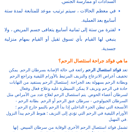
السدادات أو ممارسة الجنس.
في معظم الحالات ، سيتم ترتيب موعد للمتابعة لمدة ستة
أسابيع بعد العملية.
لفترة من ستة إلى ثمانية أسابيع يتعافى جسم المريض ، ولا
ينبغي لها القيام بأي تسوق ثقيل أو القيام بمهام منزلية
جسدية.
ما هي فوائد جراحة استئصال الرحم؟
تعد
فوائد استئصال الرحم
رائعة في حالة الإصابة بسرطان الرحم. يمكن
تخفيف أعراض الانزعاج والنزيف المرتبط بالأورام الليفية وتراجع الرحم
وبطانة الرحم بسهولة بعد الجراحة. إستئصال الرحم يستفيد من التهابات
حادة في الرحم ونزيف لا يمكن السيطرة عليه وعلاج فعال وفعال
لسرطان أعضاء الحوض. يتم استئصال الرحم لعلاج عدد من الأمراض مثل
السرطان الجيولوجي - سرطان عنق الرحم أو الرحم. بطانة الرحم -
الأنسجة التي تبطن الجزء الداخلي إذا بدأ الرحم بالنمو خارج الرحم ؛
الأورام الليفية في الرحم التي تؤدي إلى النزيف ؛ هبوط الرحم يبدأ النزول
في المهبل.
تشمل فوائد استئصال الرحم الأخرى الوقاية من سرطان المبيض. إنها