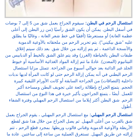
استئصال الرحم في البطن:
سيقوم الجراح بعمل شق من 5 إلى 7 بوصات
في أسفل البطن. يمكن أن يكون الشق رأسيًا (من زر البطن إلى أعلى
عظمة العانة) أو مستعرضًا (أفقيًا في خط شعر العانة ، وغالبًا ما يطلق
عليه "شق بيكيني"). يتم تحرير الرحم من ملحقاته بالأوعية الدموية
والأنسجة الداعمة ، ثم يتم إزالته من خلال شق. بعد ذلك سيتم إغلاق
طبقات البطن بالخياطة (الغرز) وقد يتم غلق الشق بالخيط أو الدبابيس من
التيتانيوم (المعدن). عادةً ما تتم إزالة المواد الغذائية الأساسية أو خيوط
الجلد غير الذائبة بعد حوالي أسبوع من الجراحة. تتمثل مزايا استئصال
الرحم البطني في أنه يمكن إزالة الرحم حتى لو كانت المرأة لديها ندبات
داخلية (التصاقات) من الجراحة السابقة أو كانت الأورام الليفية كبيرة
الحجم. يتمتع الجراح بإطلالة رائعة على تجويف البطن ومساحة أكبر
للعمل. أيضًا ، يتمتع الجراحون بأكبر خبرة في هذا النوع من استئصال
الرحم. شق البطن أكثر إيلاما من استئصال الرحم المهبلي وفترة الشفاء
أطول.
استئصال الرحم المهبلي:
مع استئصال الرحم المهبلي ، يقوم الجراح بعمل
شق بالقرب من أعلى المهبل. ثم يصل الجراح من خلال هذا شق لقطع
الأربطة والأوعية الدموية وقناتي فالوب وربطها. بمجرد قطع الرحم ، تتم
إزالته عن طريق المهبل. تستغرق العملية من ساعة إلى ساعتين. عادة ما