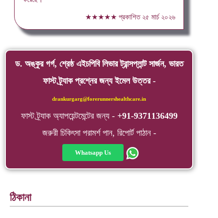
★★★★★
প্রকাশিত
২৫ মার্চ ২০২৬
ড. অঙ্কুর গর্গ, শ্রেষ্ঠ এইচপিবি লিভার ট্রান্সপ্লান্ট সার্জন, ভারত
ফাস্ট ট্র্যাক প্রশ্নের জন্য ইমেল উত্তর -
drankurgarg@forerunnershealthcare.in
ফাস্ট ট্র্যাক অ্যাপয়েন্টমেন্টের জন্য -
+91-9371136499
জরুরী চিকিৎসা পরামর্শ পান, রিপোর্ট পাঠান -
Whatsapp Us
ঠিকানা