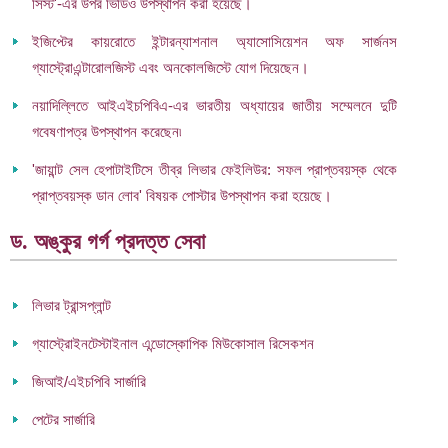
সিস্ট'-এর উপর ভিডিও উপস্থাপন করা হয়েছে।
ইজিপ্টের কায়রোতে ইন্টারন্যাশনাল অ্যাসোসিয়েশন অফ সার্জনস
গ্যাস্ট্রোএন্টারোলজিস্ট এবং অনকোলজিস্টে যোগ দিয়েছেন।
নয়াদিল্লিতে আইএইচপিবিএ-এর ভারতীয় অধ্যায়ের জাতীয় সম্মেলনে দুটি
গবেষণাপত্র উপস্থাপন করেছেন৷
'জায়ান্ট সেল হেপাটাইটিসে তীব্র লিভার ফেইলিউর: সফল প্রাপ্তবয়স্ক থেকে
প্রাপ্তবয়স্ক ডান লোব' বিষয়ক পোস্টার উপস্থাপন করা হয়েছে।
ড. অঙ্কুর গর্গ প্রদত্ত সেবা
লিভার ট্রান্সপ্লান্ট
গ্যাস্ট্রোইনটেস্টাইনাল এন্ডোস্কোপিক মিউকোসাল রিসেকশন
জিআই/এইচপিবি সার্জারি
পেটের সার্জারি