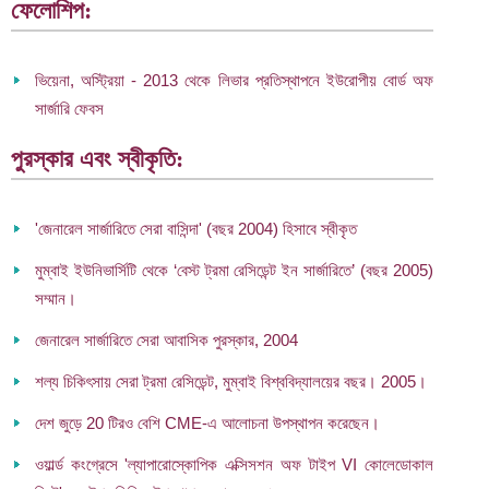
ফেলোশিপ:
ভিয়েনা, অস্ট্রিয়া - 2013 থেকে লিভার প্রতিস্থাপনে ইউরোপীয় বোর্ড অফ
সার্জারি ফেবস
পুরস্কার এবং স্বীকৃতি:
'জেনারেল সার্জারিতে সেরা বাসিন্দা' (বছর 2004) হিসাবে স্বীকৃত
মুম্বাই ইউনিভার্সিটি থেকে ‘বেস্ট ট্রমা রেসিডেন্ট ইন সার্জারিতে’ (বছর 2005)
সম্মান।
জেনারেল সার্জারিতে সেরা আবাসিক পুরস্কার, 2004
শল্য চিকিৎসায় সেরা ট্রমা রেসিডেন্ট, মুম্বাই বিশ্ববিদ্যালয়ের বছর। 2005।
দেশ জুড়ে 20 টিরও বেশি CME-এ আলোচনা উপস্থাপন করেছেন।
ওয়ার্ল্ড কংগ্রেসে 'ল্যাপারোস্কোপিক এক্সিসশন অফ টাইপ VI কোলেডোকাল