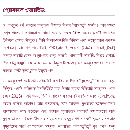
প্রোফাইল ওভারভিউ:
ড. অঙ্কুর গর্গ ভারতের অন্যতম বিখ্যাত লিভার ট্রান্সপ্লান্ট সার্জন। তার দক্ষতা
বিপুল পরিমাণে অভিজ্ঞতাকে ধারণ করে যা প্রায় 16+ বছরের একটি প্রাথমিক
চিকিৎসা পেশায় বিস্তৃত। তিনি লিভার-সম্পর্কিত চিকিত্সা এবং অস্ত্রোপচারে একজন
বিশেষজ্ঞ। ডাঃ গার্গ গ্যাস্ট্রোইনটেস্টাইনাল ইনফেকশন ট্র্যাক্টের (জিআই ট্র্যাক্ট)
সমস্ত সার্জারি যেমন অগ্ন্যাশয়ের জন্য সার্জারি, খাদ্যনালী সার্জারি, লিভার ফোড়া,
লিভার ট্রান্সপ্ল্যান্ট এবং আরও অনেক কিছুতে বিশেষজ্ঞ। ডাঃ অঙ্কুর গর্গের যোগাযোগ
নম্বরে একটি দ্রুত-ট্র্যাক উত্তর পান।
ড. অঙ্কুর গর্গ এমসিএইচ এইচপিবি সার্জারি এবং লিভার ট্রান্সপ্লান্টে বিশেষজ্ঞ, নতুন
দিল্লির একটি অভিজাত ইনস্টিটিউট অফ লিভার অ্যান্ড বিলিয়ারি সায়েন্সেস থেকে
(বছর 2013)। এই জন্য, তিনি ভারতের প্রাক্তন রাষ্ট্রপতি- প্রয়াত ড. এ.পি.জে.
আব্দুল কালাম আজাদ। তার কর্মজীবনে, তিনি বিভিন্ন সুপরিচিত মাল্টিস্পেশালিটি
হাসপাতালে কাজ করেছেন এবং বর্তমানে মুম্বাইয়ের নানাবতী হাসপাতালের সাথে
যুক্ত আছেন। ইমেল ঠিকানার মাধ্যমে ডাঃ অঙ্কুর গর্গ নানাবতী ম্যাক্স হাসপাতাল
মুম্বাইয়ের সাথে যোগাযোগের মাধ্যমে অনলাইনে অ্যাপয়েন্টমেন্ট বুক করার জন্য