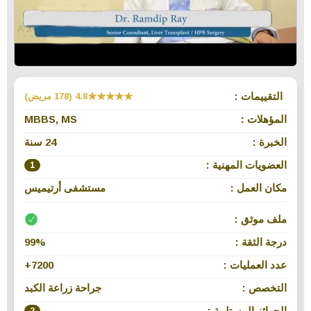
التقييمات :
★★★★★
4.8 (178 مريض)
المؤهلات :
MBBS, MS
الخبرة :
24 سنة
العضويات المهنية :
1
مكان العمل :
مستشفى أرتيميس
ملف موثق :
درجة الثقة :
99%
عدد العمليات :
7200+
التخصص :
جراحة زراعة الكبد
الجوائز المستلمة :