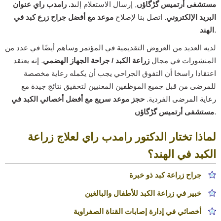
مستشفى أرتميس گڑگاؤں
, إرسال الاستعلام إلى
د. رامدب راي عنوان
البريد الإلكتروني
. اتصل بنا لإصلاح
موعد مع أفضل جراح زرع كبد في
.
الهند
لديه العديد من العروض التقديمية في المؤتمر وساهم أيضًا في عدد من
المنشورات في مجال
زراعة الكبد / جراحة الجهاز الهضمي
. إنه يعتقد
اعتقادا راسخا أن التفوق الجراحي يجب أن يكمله رعاية مخصصة
للمرضى من قبل جميع الموظفين المعنيين لتحقيق نتائج جيدة مع
رعاية المرضى الفردية.
حجز موعد سريع مع أفضل أخصائي الكبد في
.
مستشفى أرتميس گڑگاؤں
لماذا تختار الدكتور رامدب راي لعلاج زراعة
الكبد في الهند؟
جراح زراعة كبد ذو خبرة
خبير في زراعة الكبد للأطفال والبالغين
أخصائي في إدارة إصابات القناة الصفراوية