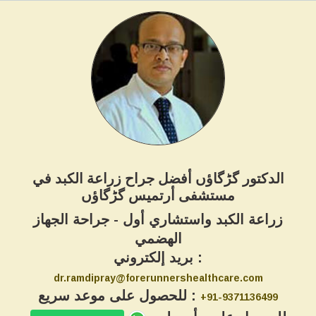
الدكتور گڑگاؤں أفضل جراح زراعة الكبد في
مستشفى أرتميس گڑگاؤں
زراعة الكبد واستشاري أول - جراحة الجهاز
الهضمي
بريد إلكتروني :
dr.ramdipray@forerunnershealthcare.com
للحصول على موعد سريع :
+91-9371136499