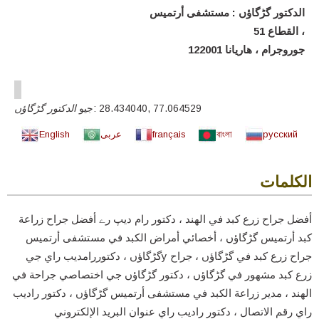
الدكتور گڑگاؤں : مستشفى أرتميس
القطاع 51 ،
جوروجرام ، هاريانا 122001
77.064529
,
28.434040
جيو:
الدكتور گڑگاؤں
русский
বাংলা
français
عربى
English
الكلمات
أفضل جراح زرع كبد في الهند ، دكتور رام دیپ رے أفضل جراح زراعة
كبد أرتميس گڑگاؤں ، أخصائي أمراض الكبد في مستشفى أرتميس
گڑگاؤں ، دكتوررامديب راي جيy جراح زرع كبد في گڑگاؤں ، جراح
زرع كبد مشهور في گڑگاؤں ، دكتور گڑگاؤں جي اختصاصي جراحة في
الهند ، مدير زراعة الكبد في مستشفى أرتميس گڑگاؤں ، دكتور راديب
راي رقم الاتصال ، دكتور راديب راي عنوان البريد الإلكتروني