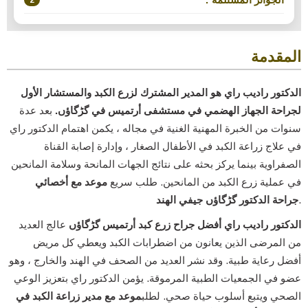
2
المقدمة
الدكتور راديب راي هو المدير المشترك لزرع الكبد والمستشار الأول
لجراحة الجهاز الهضمي في مستشفى أرتميس في گڑگاؤں.
بعد عدة
سنوات من الخبرة المهنية الغنية في مجاله ، يكمن اهتمام الدكتور راي
في علاج زراعة الكبد في الأطفال الصغار ، وإدارة إصابة القناة
الصفراوية بينما يركز بحثه على نتائج الجهات المانحة وسلامة المانحين
في عملية زرع الكبد من المانحين. طلب سريع
موعد مع أخصائي
.
جراحة الدكتور گڑگاؤں جيفي الهند
الدكتور راديب راي أفضل جراح زرع كبد أرتميس گڑگاؤں
عالج العديد
من المرضى الذين يعانون من اضطرابات الكبد ويعطي كل مريض
أفضل رعاية طبية. وقد نشر العديد من الصحف في الهند والخارج ، وهو
عضو في الجمعيات الطبية المرموقة. يؤمن الدكتور راي بتعزيز الوعي
الصحي ويتبع أسلوب حياة صحي. لطلب
موعد مع مدير زراعة الكبد في