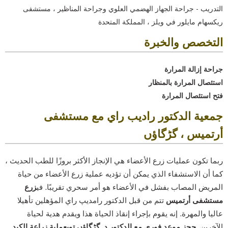
التدريب - جراحة الجهاز الهضمي العلوي وجراحة المناظير ، مستشفى
ريكسهام مايلور في ويلز ، المملكة المتحدة
التخصص والخبرة
جراحة إزالة المرارة
استئصال المرارة بالمنظار
فتح استئصال المرارة
جمعية الدكتور راديب راي مع مستشفى
أرتميس ، گڑگاؤں
ربما تكون عمليات زرع الأعضاء هي الإنجاز الأكثر بروزًا للطب الحديث ،
كما أن الاستشفاء الذي يمكن أن تؤديه عملية زرع الأعضاء من حياة
المريض المصاب بفشل في الأعضاء هو أمر سحري تقريبًا. في
زرع
مستشفى أرتميس
تتم من قبل الدكتور رامدیپ راي المؤهلين تأهيلا
عاليا والمهرة. إنه يقوم بإجراء إنقاذ الحياة هذا ويقدم هدية لحياة
الآخرين.
حجز موعد فوري مع الدكتور د. گڑگاؤں توبعملية زراعة الكبد