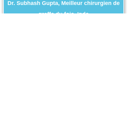
Dr. Subhash Gupta, Meilleur chirurgien de
greffe du foie, Inde
Pour une réponse rapide à une requête
par e-mail
:
dr.subhashgupta@forerunnershealthcare.in
Pour un rendez-vous accéléré
:
+91-
9371136499
Obtenez un avis médical urgent, envoyez
des rapports
Whatsapp Us
Adresse
Dr Subhash Gupta,
Hôpital Max,