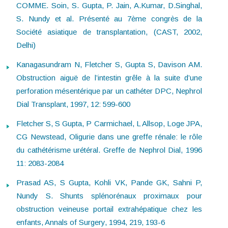
COMME. Soin, S. Gupta, P. Jain, A.Kumar, D.Singhal,
S. Nundy et al. Présenté au 7ème congrès de la
Société asiatique de transplantation, (CAST, 2002,
Delhi)
Kanagasundram N, Fletcher S, Gupta S, Davison AM.
Obstruction aiguë de l’intestin grêle à la suite d’une
perforation mésentérique par un cathéter DPC, Nephrol
Dial Transplant, 1997, 12: 599-600
Fletcher S, S Gupta, P Carmichael, L Allsop, Loge JPA,
CG Newstead, Oligurie dans une greffe rénale: le rôle
du cathétérisme urétéral. Greffe de Nephrol Dial, 1996
11: 2083-2084
Prasad AS, S Gupta, Kohli VK, Pande GK, Sahni P,
Nundy S. Shunts splénorénaux proximaux pour
obstruction veineuse portail extrahépatique chez les
enfants, Annals of Surgery, 1994, 219, 193-6