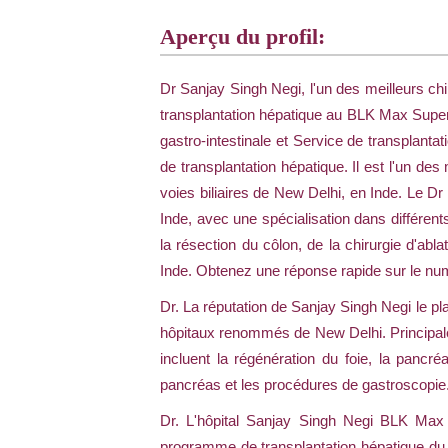
Aperçu du profil:
Dr Sanjay Singh Negi, l'un des meilleurs chi
transplantation hépatique au BLK Max Super S
gastro-intestinale et Service de transplant
de transplantation hépatique. Il est l'un de
voies biliaires de New Delhi, en Inde. Le D
Inde, avec une spécialisation dans différen
la résection du côlon, de la chirurgie d'abl
Inde. Obtenez une réponse rapide sur le nu
Dr. La réputation de Sanjay Singh Negi le p
hôpitaux renommés de New Delhi. Principalem
incluent la régénération du foie, la pancréa
pancréas et les procédures de gastroscopie
Dr. L'hôpital Sanjay Singh Negi BLK Max t
programme de transplantation hépatique du s