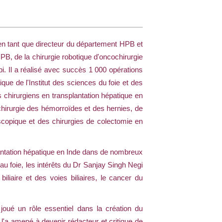
t en tant que directeur du département HPB et
PB, de la chirurgie robotique d'oncochirurgie
i. Il a réalisé avec succès 1 000 opérations
que de l'Institut des sciences du foie et des
 chirurgiens en transplantation hépatique en
chirurgie des hémorroïdes et des hernies, de
roscopique et des chirurgies de colectomie en
lantation hépatique en Inde dans de nombreux
u foie, les intérêts du Dr Sanjay Singh Negi
biliaire et des voies biliaires, le cancer du
joué un rôle essentiel dans la création du
l'a amené à devenir rédacteur et critique de