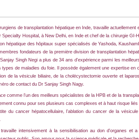
rurgiens de transplantation hépatique en Inde, travaille actuellemen
pecialty Hospital, à New Delhi, en Inde et chef de la chirurgie GI-H
ation hépatique des hôpitaux super spécialisés de Yashoda, Kaushamb
s membres fondateurs de la première division de transplantation hépati
r Sanjay Singh Negi a plus de 34 ans d'expérience parmi les meilleurs
ts types de maladies du foie. Il possède également une expertise en 
ation de la vésicule biliaire, de la cholécystectomie ouverte et lapa
méro de contact du Dr Sanjay Singh Nagy.
lace comme l'un des meilleurs spécialistes de la HPB et de la transp
ent connu pour ses plusieurs cas complexes et à haut risque liés a
tite du cancer hépatocellulaire, l'ablation du cancer de la vésicule 
.
ravaille intensivement à la sensibilisation au don d'organes et a 
ecteur public. Son amour pour la science médicale et la recherche 