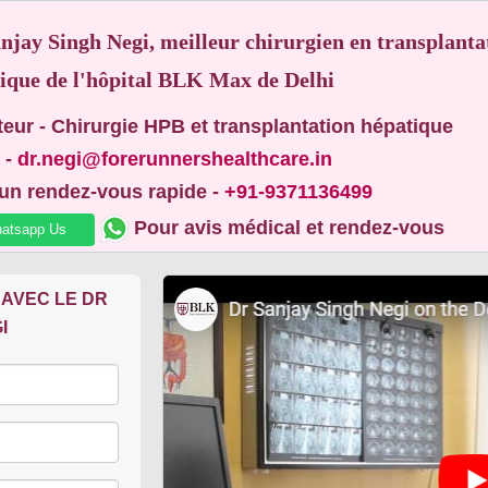
njay Singh Negi, meilleur chirurgien en transplanta
ique de l'hôpital BLK Max de Delhi
teur - Chirurgie HPB et transplantation hépatique
 -
dr.negi@forerunnershealthcare.in
un rendez-vous rapide -
+91-9371136499
Pour avis médical et rendez-vous
atsapp Us
 AVEC LE DR
I