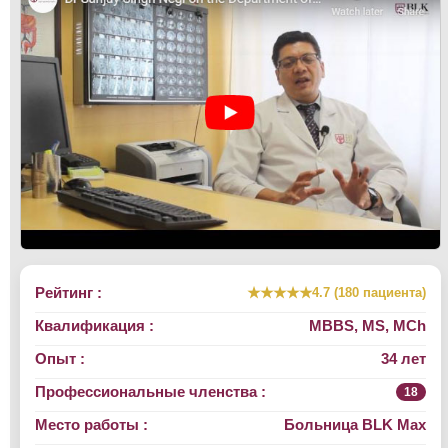
Рейтинг :
★★★★★
4.7 (180 пациента)
Квалификация :
MBBS, MS, MCh
Опыт :
34 лет
Профессиональные членства :
18
Место работы :
Больница BLK Max