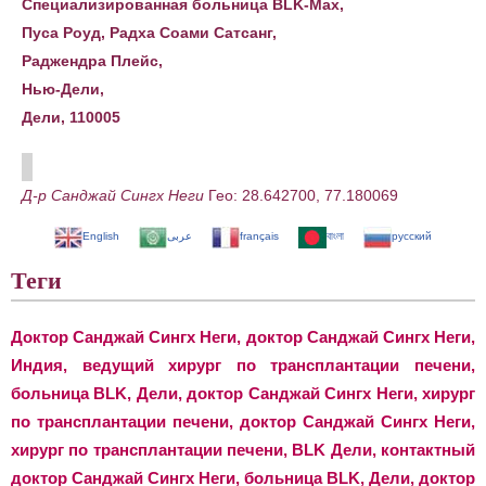
Специализированная больница BLK-Max,
Пуса Роуд, Радха Соами Сатсанг,
Раджендра Плейс,
Нью-Дели,
Дели, 110005
Д-р Санджай Сингх Неги
Гео:
28.642700
,
77.180069
English
عربى
français
বাংলা
русский
Теги
Доктор Санджай Сингх Неги, доктор Санджай Сингх Неги,
Индия, ведущий хирург по трансплантации печени,
больница BLK, Дели, доктор Санджай Сингх Неги, хирург
по трансплантации печени, доктор Санджай Сингх Неги,
хирург по трансплантации печени, BLK Дели, контактный
доктор Санджай Сингх Неги, больница BLK, Дели, доктор