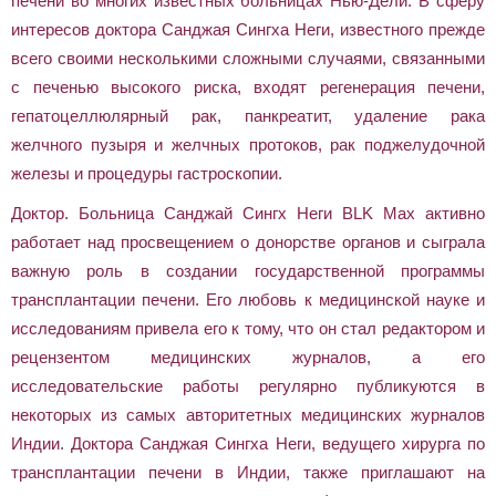
печени во многих известных больницах Нью-Дели. В сферу
интересов доктора Санджая Сингха Неги, известного прежде
всего своими несколькими сложными случаями, связанными
с печенью высокого риска, входят регенерация печени,
гепатоцеллюлярный рак, панкреатит, удаление рака
желчного пузыря и желчных протоков, рак поджелудочной
железы и процедуры гастроскопии.
Доктор. Больница Санджай Сингх Неги BLK Max активно
работает над просвещением о донорстве органов и сыграла
важную роль в создании государственной программы
трансплантации печени. Его любовь к медицинской науке и
исследованиям привела его к тому, что он стал редактором и
рецензентом медицинских журналов, а его
исследовательские работы регулярно публикуются в
некоторых из самых авторитетных медицинских журналов
Индии. Доктора Санджая Сингха Неги, ведущего хирурга по
трансплантации печени в Индии, также приглашают на