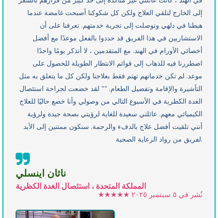
إلى الخارج لتلقي العلاج ولكن كل شكوكنا أصبحت غامضة عندما
هبطنا في دلهي وتوصلت إلى تجربة خدمتهم. تعرفنا على أن
الاستشاريين في هذا الفريق قد حددوا بالفعل موعدًا مع أفضل
أخصائي الأورام في الهند. مع المتقدمين ، لا أتذكر يومًا واحدًا
اضطررنا فيه للذهاب إلى قوائم الانتظار الطويلة للحصول على
موعد. لم تكن خدماتهم تهتم فقط بعلاجنا ولكن كل ما يتعلق به مثل
التأشيرة والإقامة وتفضيل الطعام. "" لقد خضعت لجراحة استئصال
الغدة الكظرية في الأسبوع التالي من وصولي وأنا خضع حاليًا للعلاج
الكيميائي معهم. عائلتي سعيدة للغاية لرؤيتي بصحة جيدة ولرؤية
أنني تلقيت أفضل علاج بالدفء والرحمة. سنكون ممتنين إلى الأبد
لفريق من رواد الرعاية الصحية.
ناثان اينسلي
المملكة المتحدة ، استئصال الغدة الكظرية
نُشر في
٥ سبتمبر ٢٠٢٥
★★★★★