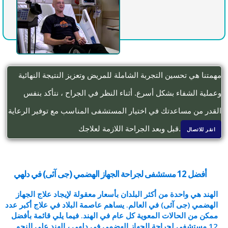
مهمتنا هي تحسين التجربة الشاملة للمريض وتعزيز النتيجة النهائية
وعملية الشفاء بشكل أسرع. أثناء النظر في الجراح ، نتأكد بنفس
القدر من مساعدتك في اختيار المستشفى المناسب مع توفير الرعاية
قبل وبعد الجراحة اللازمة لعلاجك.
انقر للاتصال
أفضل 12 مستشفى لجراحة الجهاز الهضمي (جی آئی) في دلهي
الهند هي واحدة من أكثر البلدان بأسعار معقولة لإيجاد علاج الجهاز
الهضمي (جی آئی) في العالم. يساهم عاصمة البلاد في علاج أكبر عدد
ممكن من الحالات المعوية كل عام في الهند. فيما يلي قائمة بأفضل
12 مستشفى لجراحة الجهاز الهضمي في دلهي ، الهند على النحو