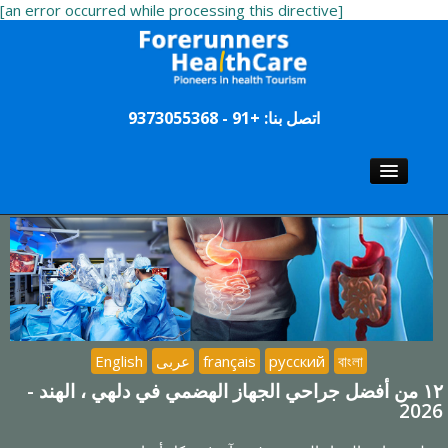
[an error occurred while processing this directive]
اتصل بنا: +91 - 9373055368
الصفحة الرئيسية
الجراحين
المستشفيات
السياحة
বাংলা
русский
français
عربى
English
١٢ من أفضل جراحي الجهاز الهضمي في دلهي ، الهند -
2026