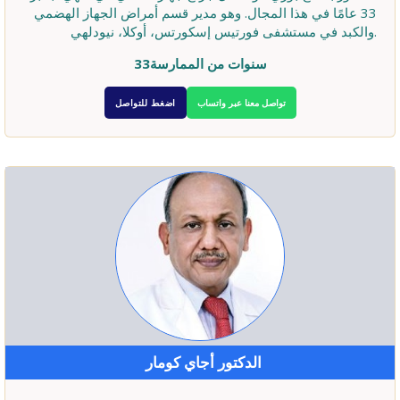
33 عامًا في هذا المجال. وهو مدير قسم أمراض الجهاز الهضمي
والكبد في مستشفى فورتيس إسكورتس، أوكلا، نيودلهي.
33سنوات من الممارسة
تواصل معنا عبر واتساب
اضغط للتواصل
الدكتور أجاي كومار