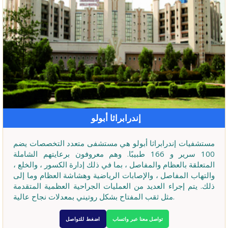
إندرابراثا أبولو
مستشفيات إندرابراثا أبولو هي مستشفى متعدد التخصصات يضم
100 سرير و 166 طبيبًا. وهم معروفون برعايتهم الشاملة
المتعلقة بالعظام والمفاصل ، بما في ذلك إدارة الكسور ، والخلع ،
والتهاب المفاصل ، والإصابات الرياضية وهشاشة العظام وما إلى
ذلك. يتم إجراء العديد من العمليات الجراحية العظمية المتقدمة
مثل ثقب المفتاح بشكل روتيني بمعدلات نجاح عالية.
تواصل معنا عبر واتساب
اضغط للتواصل