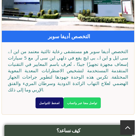
التخصص أديفا سوبر
التخصص أديفا سوبر هو مستشفى رعاية ثالثية معتمد من این اے
سی ایل و این اے بی ایچ يقع في دلهي این سی آر. مع 5 سيارات
إسعاف مجهزة تجهيزًا جيدًا ، تُعرف باسم المعايير في التقنيات
المتقدمة المستخدمة لتشخيص الاضطرابات المعدية المعوية
المختلفة. تكرس هذه الوحدة جهودها لتطوير جراحات الجهاز
الهضمي لعلاج التهاب الزائدة الدودية وسرطان المريء والفتق
الإربي وما إلى ذلك.
تواصل معنا عبر واتساب
اضغط للتواصل
كيف نساعد؟