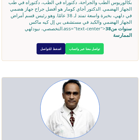
بكالوريوس الطب والجراحة، دكتوراه في الطب، دكتوراه في طب
الجهاز الهضمي. الدكتور أجاي كومار هو أفضل جراح جهاز هضمي
في دلهي، بخبرة واسعة تمتد لـ 38 عامًا. وهو رئيس قسم أمراض
الجهاز الهضمي والكبد في مستشفى بي إل كيه ماكس
38سنوات من
التخصصي، نيودلهي.ass="text-center">
الممارسة
تواصل معنا عبر واتساب
اضغط للتواصل