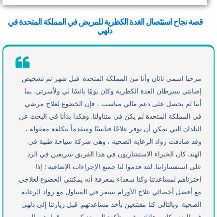
قصة نجاح استئصال الغدة الكظرية للمريض في المملكة المتحدة في
دلهي
مرحبا اسمي ناثان وأنا من المملكة المتحدة. قبل شهر تم تشخيص
إصابتي بسرطان الغدة الكظرية وكان يومًا يائسًا لي ولأسرتي. بما
أننا لم نحصل على دعم مالي مناسب ، فإن الخضوع لعلاج مرضي
في المملكة المتحدة لم يكن في متناولنا. وهكذا بدأنا في البحث عن
البلدان التي يمكن أن توفر علاجًا قياسيًا ومتقدماً بتكلفة معقولة ،
وقد صادفت رواد الرعاية الصحية ، وهي شركة سياحة طبية في
الهند. كان الخبراء الاستشاريون في هذا الفريق سريعين في الرد
على استفساراتنا. لقد قدموا لنا جميع الإجراءات الإضافية ؛ إذا
اخترناهم لمساعدتنا وكنا سعداء بمعرفة أنه يمكنني الخضوع لعلاجي
مع أفضل أخصائي علاج الأورام بسعر في المتناول مع رواد الرعاية
الصحية. وبالتالي كنا مقتنعين بأخذ مساعدتهم. قبل زيارتنا إلى دلهي
في الهند ، كانت عائلتي غير متأكدة إلى حد كبير من قرارهم بالسفر