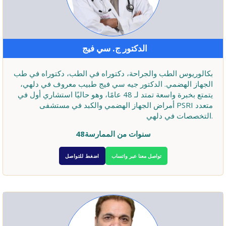
الدكتور ج. سي فيج
بكالوريوس الطب والجراحة، دكتوراه في الطب، دكتوراه في طب
الجهاز الهضمي. الدكتور جيه سي فيج طبيب معروف في دلهي،
يتمتع بخبرة واسعة تمتد لـ 48 عامًا، وهو حاليًا استشاري أول في
أمراض الجهاز الهضمي والكبد في مستشفى PSRI متعدد
التخصصات في دلهي.
48سنوات من الممارسة
تواصل معنا عبر واتساب
اضغط للتواصل