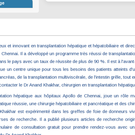
ux et innovant en transplantation hépatique et hépatobiliaire et dir
Chennai. Il a développé un programme très réussi de transplantatio
ns le pays avec un taux de réussite de plus de 90 %. Il est à l'avan
tue un centre unique pour tous les besoins des patients atteints d
ncréas, de la transplantation multiviscérale, de l'intestin grêle, tout 
ntacter le Dr Anand Khakhar, chirurgien en transplantation hépatiqu
ntation hépatique aux hôpitaux Apollo de Chennai, joue un rôle 
atique réussie, une chirurgie hépatobiliaire et pancréatique et des c
r Khakhar est expérimenté dans les greffes de foie de donneurs vi
ses de recherche. Il a publié plusieurs articles de recherche orig
laire de consultation gratuit pour prendre rendez-vous avec un s
 du Dr Anand Khakhar.