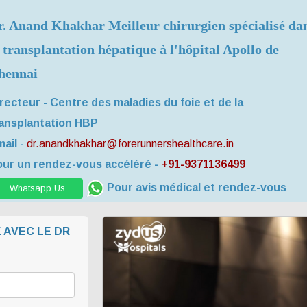
r. Anand Khakhar Meilleur chirurgien spécialisé da
 transplantation hépatique à l'hôpital Apollo de
hennai
recteur - Centre des maladies du foie et de la
ansplantation HBP
ail -
dr.anandkhakhar@forerunnershealthcare.in
ur un rendez-vous accéléré -
+91-9371136499
Pour avis médical et rendez-vous
Whatsapp Us
 AVEC LE DR