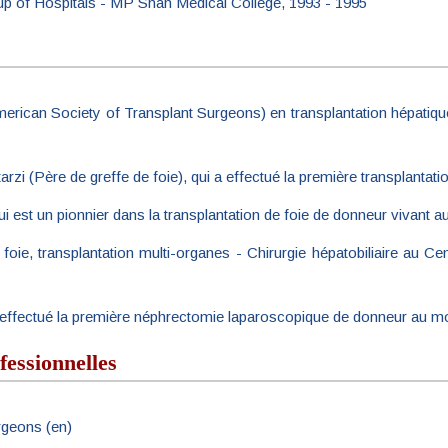
oup of Hospitals - MP Shah Medical College, 1993 - 1995
rican Society of Transplant Surgeons) en transplantation hépatique 
arzi (Père de greffe de foie), qui a effectué la première transplantat
i est un pionnier dans la transplantation de foie de donneur vivant a
e foie, transplantation multi-organes - Chirurgie hépatobiliaire au C
i a effectué la première néphrectomie laparoscopique de donneur au 
fessionnelles
rgeons (en)