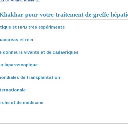
Khakhar pour votre traitement de greffe hépati
atique et HPB très expérimenté
pancréas et rein
e donneurs vivants et de cadavriques
ur laparoscopique
ondiales de transplantation
ternationale
erche et de médecine