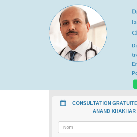
D
la
C
Di
tr
Em
Po
CONSULTATION GRATUITE
ANAND KHAKHAR