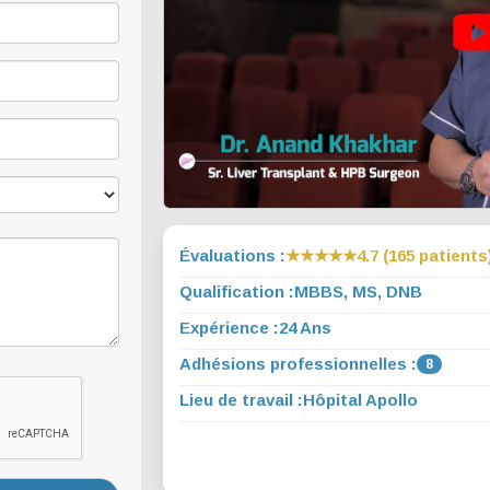
Évaluations :
★★★★★
4.7 (165 patients
Qualification :
MBBS, MS, DNB
Expérience :
24 Ans
Adhésions professionnelles :
8
Lieu de travail :
Hôpital Apollo