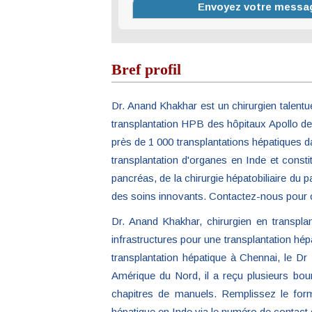
Bref profil
Dr. Anand Khakhar est un chirurgien talentue
transplantation HPB des hôpitaux Apollo de 
près de 1 000 transplantations hépatiques da
transplantation d'organes en Inde et consti
pancréas, de la chirurgie hépatobiliaire du pa
des soins innovants. Contactez-nous pour co
Dr. Anand Khakhar, chirurgien en transpla
infrastructures pour une transplantation hép
transplantation hépatique à Chennai, le D
Amérique du Nord, il a reçu plusieurs bour
chapitres de manuels. Remplissez le formu
hépatique en Inde via le numéro de contact