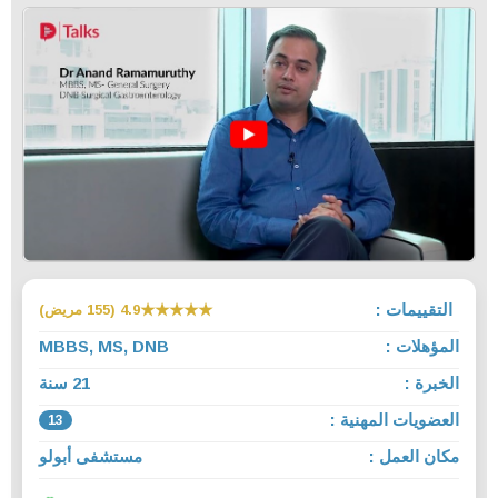
التقييمات :
★★★★★
4.9 (155 مريض)
المؤهلات :
MBBS, MS, DNB
الخبرة :
21 سنة
العضويات المهنية :
13
مكان العمل :
مستشفى أبولو