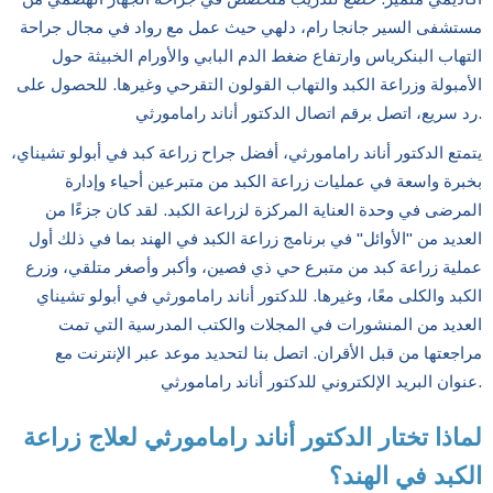
مستشفى السير جانجا رام، دلهي حيث عمل مع رواد في مجال جراحة
التهاب البنكرياس وارتفاع ضغط الدم البابي والأورام الخبيثة حول
الأمبولة وزراعة الكبد والتهاب القولون التقرحي وغيرها. للحصول على
رد سريع، اتصل برقم اتصال الدكتور أناند رامامورثي.
يتمتع الدكتور أناند رامامورثي، أفضل جراح زراعة كبد في أبولو تشيناي،
بخبرة واسعة في عمليات زراعة الكبد من متبرعين أحياء وإدارة
المرضى في وحدة العناية المركزة لزراعة الكبد. لقد كان جزءًا من
العديد من "الأوائل" في برنامج زراعة الكبد في الهند بما في ذلك أول
عملية زراعة كبد من متبرع حي ذي فصين، وأكبر وأصغر متلقي، وزرع
الكبد والكلى معًا، وغيرها. للدكتور أناند رامامورثي في أبولو تشيناي
العديد من المنشورات في المجلات والكتب المدرسية التي تمت
مراجعتها من قبل الأقران. اتصل بنا لتحديد موعد عبر الإنترنت مع
عنوان البريد الإلكتروني للدكتور أناند رامامورثي.
لماذا تختار الدكتور أناند رامامورثي لعلاج زراعة
الكبد في الهند؟