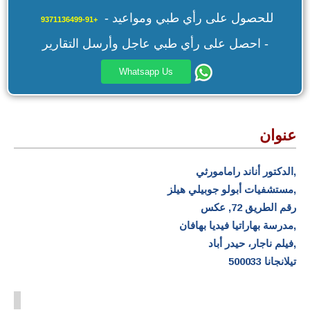
للحصول على رأي طبي ومواعيد -
+91-9371136499
احصل على رأي طبي عاجل وأرسل التقارير -
Whatsapp Us
عنوان
الدكتور أناند رامامورثي,
مستشفيات أبولو جوبيلي هيلز,
رقم الطريق 72, عكس
مدرسة بهاراتيا فيديا بهافان,
فيلم ناجار، حيدر أباد,
تيلانجانا 500033