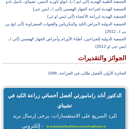
الجمعية الطبية الهندية (آئی ایم اے)، أبولو ثاوزند لايتس، تشيناي، تاميل نادو
الجمعية الهندية لجراحة الجهاز الهضمي (آئی اے ایس جی)
الجمعية الهندية لزراعة الأعضاء (آئی ایس او ٹی)
الجمعية الدولية لأمراض الكبد والبنكرياس والقنوات الصفراوية (آئی ایچ پی
بی اے 2012)
الجمعية الدولية للجراحين، أطباء الأورام وأمراض الجهاز الهضمي (آئی اے
ایس جی او 2012)
الجوائز والتقديرات
الجائزة الأولى لأفضل طالب في الجراحة، 1996
الدكتور أناند رامامورثي أفضل أخصائي زراعة الكبد في
تشيناي
للرد السريع على الاستفسارات، يرجى إرسال بريد
إلكتروني -
dr.aramamurthy@forerunnershealthcare.in