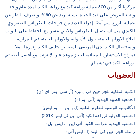
مركزنا أكثر من 300 عملية زراعة كبد مع زراعة الكبد لمدة عام واحد
وبقاء المريض على قيد الحياة بنسبة تزيد عن 90%. وبصرف النظر عن
عملية الزرع، يتم أيضًا إجراء العديد من جراحات البنكرياس الصفراوي
الكبدي مثل استئصال البنكرياس والاثني عشر مع الحفاظ على البواب
لعلاج الأورام الخبيثة حول الأمبولة، والأورام الخبيثة في المرارة،
واستئصال الكبد لدى المرضى المصابين بتليف الكبد وغيرها. املأ
نموذج الاستشارة المجانية لحجز موعد عبر الإنترنت مع أفضل أخصائي
زراعة الكبد في تشيناي.
العضويات
الكلية الملكية للجراحين في إدنبرة (آر سی ایس ای ڈی)
الجمعية الطبية الهندية (آئی ایم اے)
الأكاديمية الوطنية للعلوم الطبية (ایم این اے ایم ایس)
الجمعية الدولية لزراعة الكبد (آئی ایل ٹی ایس 2013)
الجمعية الهندية لدراسة الكبد (آئی این اے ایس ایل)
رابطة الجراحين في الهند (اے ایس آئی)