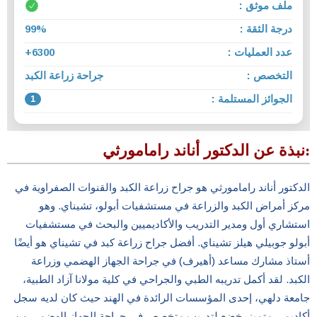
ملف موثق :
درجة الثقة :
99%
عدد العمليات :
6300+
التخصص :
جراحة زراعة الكبد
الجوائز المستلمة :
1
نبذة عن الدكتور أناند رامامورثي:
الدكتور أناند رامامورثي هو جراح زراعة الكبد والقنوات الصفراوية في
مركز أمراض الكبد والزراعة في مستشفيات أبولو، تشيناي. وهو
استشاري أول ومدير التدريب والأكاديميين والبحث في مستشفيات
أبولو جوبيلي هيلز تشيناي. أفضل جراح زراعة كبد في تشيناي هو أيضًا
أستاذ مشارك مساعد (أهيرف) في جراحة الجهاز الهضمي وزراعة
الكبد. لقد أكمل تدريبه الطبي والجراحي في كلية مولانا آزاد الطبية،
جامعة دلهي، إحدى المؤسسات الرائدة في الهند حيث كان لديه سجل
أكاديمي متميز. خضع لتدريب متخصص في جراحة الجهاز الهضمي من