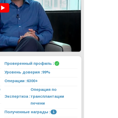
Проверенный профиль :
Уровень доверия :
99%
Операции :
6300+
Операция по
Экспертиза :
трансплантации
печени
Полученные награды :
1