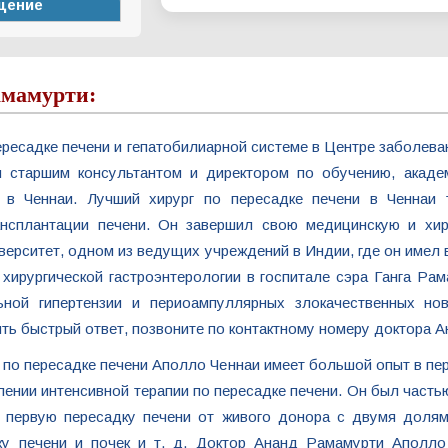
амамурти:
ресадке печени и гепатобилиарной системе в Центре заболеван
тся старшим консультантом и директором по обучению, акад
ills в Ченнаи. Лучший хирург по пересадке печени в Ченна
рансплантации печени. Он завершил свою медицинскую и хи
верситет, одном из ведущих учреждений в Индии, где он имел
ирургической гастроэнтерологии в госпитале сэра Ганга Рам
льной гипертензии и периоампуллярных злокачественных нов
ить быстрый ответ, позвоните по контактному номеру доктора 
по пересадке печени Аполло Ченнаи имеет большой опыт в пе
елении интенсивной терапии по пересадке печени. Он был част
я первую пересадку печени от живого донора с двумя долям
ку печени и почек и т. д. Доктор Ананд Рамамурти Аполло