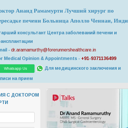
октор Ананд Рамамурти Лучший хирург по
ересадке печени Больница Аполло Ченнаи, Инд
тарший консультант Центра заболеваний печени и
рансплантации
ail -
dr.aramamurthy@forerunnershealthcare.in
r Medical Opinion & Appointments -
+91-9371136499
Для медицинского заключения и
Whatsapp Us
аписи на прием
ИЯ С ДОКТОРОМ
РТИ