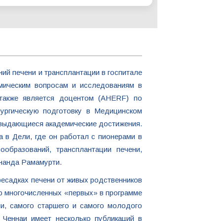
ий печени и трансплантации в госпитале
емическим вопросам и исследованиям в
и также является доцентом (AHERF) по
рургическую подготовку в Медицинском
 выдающиеся академические достижения.
а в Дели, где он работал с пионерами в
ообразований, трансплантации печени,
Ананда Рамамурти.
ресадках печени от живых родственников
ью многочисленных «первых» в программе
и, самого старшего и самого молодого
 Ченнаи имеет несколько публикаций в