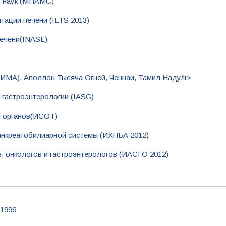
х наук (МНАМС)
ации печени (ILTS 2013)
печени(INASL)
ИМА), Аполлон Тысяча Огней, Ченнаи, Тамил Наду/li>
 гастроэнтерологии (IASG)
и органов(ИСОТ)
нкреатобилиарной системы (ИХПБА 2012)
 онкологов и гастроэнтерологов (ИАСГО 2012)
 1996