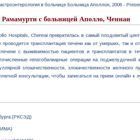
гастроэнтерология в больнице Больница Аполлон, 2008 - Prese
 Рамамурти с больницей Аполло, Ченнаи
llo Hospitals, Chennai превратилась в самый плодовитый цен
де проводится трансплантация печени как от умерших, так и 
 печени с выживаемостью пациентов и трансплантатов в т
огочисленные гепатобилиарные операции на поджелудочной ж
ллярной злокачественности, злокачественности желчного пу
платной консультации, чтобы записаться на прием онлайн к 
бурга (РКСЭД)
(ИМА)