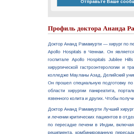
Профиль доктора Ананда Р
Доктор Ананд Рамамурти — хирург по пе
Apollo Hospitals в Ченнаи. Он являе
госпитале Apollo Hospitals Jubilee H
хирургической гастроэнтерологии и т
колледже Мауланы Азад, Делийский уни
Он прошел специальную подготовку по х
области хирургии панкреатита, порта
язвенного колита и других. Чтобы получ
Доктор Ананд Рамамурти Лучший хирург 
и лечении критических пациентов в отд
по пересадке печени в Индии, включа
реципиента, комбинированную пересад