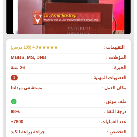
التقييمات :
★★★★★
4.9 (195 مريض)
المؤهلات :
MBBS, MS, DNB
الخبرة :
26 سنة
العضويات المهنية :
1
مكان العمل :
مستشفى ميدانتا
ملف موثق :
درجة الثقة :
98%
عدد العمليات :
7800+
التخصص :
جراحة زراعة الكبد