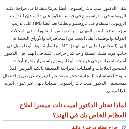
تلقى الدكتور أميت ناث راستوجي أيضًا تدريبًا متقدمًا في جراحة الكبد
الروبوتية في ستراسبورغ في فرنسا. علاوة على ذلك، فإن التدريب
على تدريب HPB الروبوتي المتقدم في غروسيتو بإيطاليا يعد أيضًا
ميزة إضافية لنموه المهني. مع العديد من المنشورات في المجلات
الدولية والوطنية، ألقى العديد من المحاضرات والأوراق البحثية في
مجاله أيضًا. وهو أيضًا زميل في MCI (المجلس الطبي في الهند). إلى
جانب كونه طبيبًا عظيمًا وأحد كبار جراحي الكبد في الهند، فإن الدكتور
أميت ناث راستوجي هو باحث أيضًا، ويقوم باستمرار بإجراء أبحاث
لتحسين العلاجات والعمليات الجراحية المتعلقة بالكبد المريض. املأ
نموذج الاستشارة المجانية لحجز موعد عبر الإنترنت عن طريق الاتصال
بمستشفى الدكتور أميت ناث راستوجي ميدانتا دلهي عبر عنوان البريد
الإلكتروني.
لماذا تختار الدكتور أميت ناث ميسرا لعلاج
العظام الخاص بك في الهند؟
جراح عظام ذو خبرة عالية