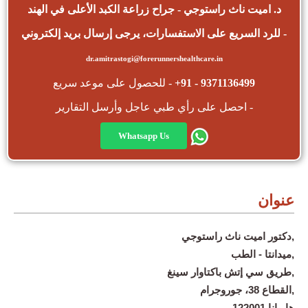
د. اميت ناث راستوجي - جراح زراعة الكبد الأعلى في الهند
للرد السريع على الاستفسارات، يرجى إرسال بريد إلكتروني -
dr.amitrastogi@forerunnershealthcare.in
+91 - 9371136499
للحصول على موعد سريع -
احصل على رأي طبي عاجل وأرسل التقارير -
Whatsapp Us
عنوان
دكتور اميت ناث راستوجي,
ميدانتا - الطب,
طريق سي إتش باكتاوار سينغ,
القطاع 38، جوروجرام,
هاريانا 122001