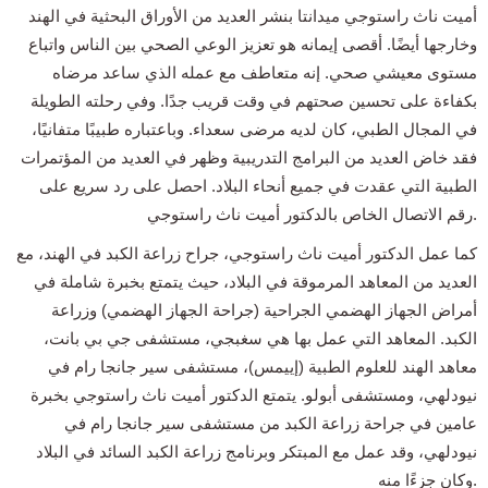
أميت ناث راستوجي ميدانتا بنشر العديد من الأوراق البحثية في الهند
وخارجها أيضًا. أقصى إيمانه هو تعزيز الوعي الصحي بين الناس واتباع
مستوى معيشي صحي. إنه متعاطف مع عمله الذي ساعد مرضاه
بكفاءة على تحسين صحتهم في وقت قريب جدًا. وفي رحلته الطويلة
في المجال الطبي، كان لديه مرضى سعداء. وباعتباره طبيبًا متفانيًا،
فقد خاض العديد من البرامج التدريبية وظهر في العديد من المؤتمرات
الطبية التي عقدت في جميع أنحاء البلاد. احصل على رد سريع على
رقم الاتصال الخاص بالدكتور أميت ناث راستوجي.
كما عمل الدكتور أميت ناث راستوجي، جراح زراعة الكبد في الهند، مع
العديد من المعاهد المرموقة في البلاد، حيث يتمتع بخبرة شاملة في
أمراض الجهاز الهضمي الجراحية (جراحة الجهاز الهضمي) وزراعة
الكبد. المعاهد التي عمل بها هي سغبجي، مستشفى جي بي بانت،
معاهد الهند للعلوم الطبية (إييمس)، مستشفى سير جانجا رام في
نيودلهي، ومستشفى أبولو. يتمتع الدكتور أميت ناث راستوجي بخبرة
عامين في جراحة زراعة الكبد من مستشفى سير جانجا رام في
نيودلهي، وقد عمل مع المبتكر وبرنامج زراعة الكبد السائد في البلاد
وكان جزءًا منه.