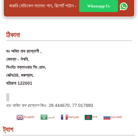
জরুরি মেডিকেল মতামত পান, রিপোর্ট পাঠান -
Whatsapp Us
ঠিকানা
ডঃ অমিত নাথ রাস্তোগী ,
মেদান্ত - ঔষধি,
সিএইচ বক্তাওয়ার সিং রোড,
সেক্টর38, গুরুগ্রাম,
হরিয়ানা 122001
ডাঃ অমিত নাথ রাস্তোগ
জিও:
28.444670
,
77.017880
English
عربى
français
বাংলা
русский
ট্যাগ