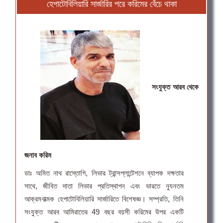
হেপাটোবিলিয়ারি সার্জারির পরে করিমের বেঁচে থাকা
সংযুক্ত আরব থেকে
জনাব করিম
ডাঃ অমিত নাথ রাস্তোগি, লিভার ট্রান্সপ্লান্টেশনে ব্যাপক দক্ষতার
সাথে, জীবিত দাতা লিভার প্রতিস্থাপন এবং ভারতে ন্যূনতম
আক্রমণাত্মক হেপাটোবিলিয়ারি সার্জারিতে বিশেষজ্ঞ। সম্প্রতি, তিনি
সংযুক্ত আরব আমিরাতের 49 বছর বয়সী করিমের উপর একটি