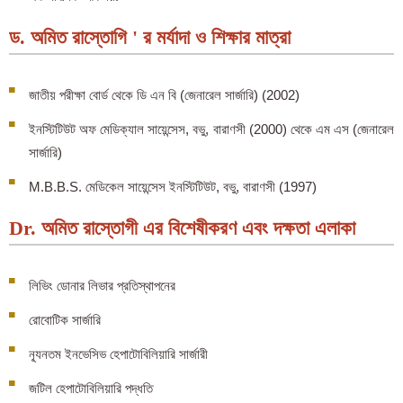
ড. অমিত রাস্তোগি ' র মর্যাদা ও শিক্ষার মাত্রা
জাতীয় পরীক্ষা বোর্ড থেকে ডি এন বি (জেনারেল সার্জারি) (2002)
ইনস্টিটিউট অফ মেডিক্যাল সায়েন্সেস, বভু, বারাণসী (2000) থেকে এম এস (জেনারেল
সার্জারি)
M.B.B.S. মেডিকেল সায়েন্সেস ইনস্টিটিউট, বভু, বারাণসী (1997)
Dr. অমিত রাস্তোগী এর বিশেষীকরণ এবং দক্ষতা এলাকা
লিভিং ডোনার লিভার প্রতিস্থাপনের
রোবোটিক সার্জারি
ন্যূনতম ইনভেসিভ হেপাটোবিলিয়ারি সার্জারী
জটিল হেপাটোবিলিয়ারি পদ্ধতি