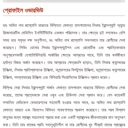
প্রোফাইল ওভারভিউ
ডাঃ অমিত নাথ রাস্তোগি ভারতের দিল্লিতে মেদান্ত হাসপাতালের লিভার ট্রান্সপ্লান্ট অ্যান্ড
রিজেনারেটিভ মেডিসিন ইনস্টিটিউটের একজন পরিচালক। তার ক্ষেত্রে দুই দশকেরও বেশি
সময় ধরে সমৃদ্ধ দক্ষ অনুশীলন, ডঃ অমিত নাথ রাস্তোগি সফলভাবে তার রোগীদের সেবা
করেছেন। লিভিং ডোনার লিভার ট্রান্সপ্লান্টেশন এবং রোবোটিক এবং প্রান্তিকভাবে
অনুপ্রবেশকারী হেপাটোবিলিয়ারি সার্জারির ক্ষেত্রে আগ্রহের সাথে, তিনি তার কর্মজীবনে
দুর্দান্ত বিজয় অর্জন করেছেন। তার আগ্রহের ক্ষেত্রগুলি ছাড়াও, তিনি লিভার ক্যান্সারের
চিকিত্সা, লিভার প্রতিস্থাপনের চিকিত্সা, অগ্ন্যাশয়ের ফিস্টুলার চিকিত্সা, অগ্ন্যাশয়ের ক্যান্সারের
চিকিত্সা, গলব্লাডারের চিকিত্সা এবং বিলিয়ারি সিরোসিসের চিকিত্সাও প্রদান করেন।
দিল্লির সেরা লিভার ট্রান্সপ্লান্ট সার্জন মেদান্ত হাসপাতাল ভারতের বিভিন্ন রোগীদের সেবা
করেছে, তাদের প্রত্যেককে সেরা ওষুধ এবং চিকিৎসা সেবা প্রদান করে। বেশ কয়েকটি
সম্মানিত মেডিকেল ফেডারেশনের সহযোগী হওয়ার সাথে সাথে, ডঃ অমিত নাথ রাস্তোগি
মেদান্ত ভারতে এবং বিদেশেও বিভিন্ন গবেষণাপত্র প্রকাশ করেছেন। তার পরম বিশ্বাস
মানুষের মধ্যে স্বাস্থ্য সচেতনতা প্রচার করা এবং একটি স্বাস্থ্যকর জীবনযাত্রার মান অনুসরণ
করা। তিনি তার কাজের প্রতি সহানুভূতিশীল যা তার রোগীদের খুব শীঘ্রই তাদের স্বাস্থ্যের