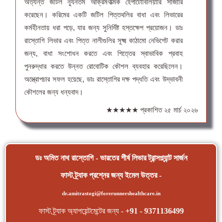
অত্যন্ত জটিল ন্যূনতম আক্রমণাত্মক হেপাটোবিলিয়ারি সার্জারি
করেছেন। করিমের একটি জটিল পিত্তথলির বাধা এবং লিভারের
কর্মহীনতায় ধরা পড়ে, যার জন্য সুনির্দিষ্ট হস্তক্ষেপ প্রয়োজন। ডাঃ
রাস্তোগি লিভার এবং পিত্ত নালীগুলির সূক্ষ্ম কাঠামো নেভিগেট করার
জন্য, বাধা সংশোধন করতে এবং পিত্তের স্বাভাবিক প্রবাহ
পুনরুদ্ধার করতে উন্নত রোবোটিক কৌশল ব্যবহার করেছিলেন।
অস্ত্রোপচার সফল হয়েছে, ডাঃ রাস্তোগির দক্ষ পদ্ধতি এবং উদ্ভাবনী
কৌশলের জন্য ধন্যবাদ।
★★★★★
প্রকাশিত
২৫ মার্চ ২০২৬
ডঃ অমিত নাথ রাস্তোগি - ভারতের শীর্ষ লিভার ট্রান্সপ্ল্যান্ট সার্জন
ফাস্ট ট্র্যাক প্রশ্নের জন্য ইমেল উত্তর -
dr.amitrastogi@forerunnershealthcare.in
ফাস্ট ট্র্যাক অ্যাপয়েন্টমেন্টের জন্য -
+91 - 9371136499