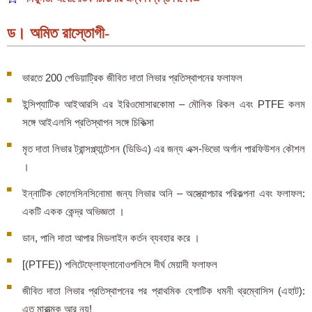
ড। অমিত রাস্তোগী-
ভারতে 200 পেডিয়াট্রিক জীবিত দাতা লিভার প্রতিস্থাপনের ফলাফল
ইন্সিপ্যাটিক আইআরসি এর ইরিওমোসারকোমা – মৌলিক রিকল এবং PTFE কলম
সঙ্গে আইএলসি প্রতিস্থাপন সঙ্গে চিকিত্সা
মৃত দাতা লিভার ট্রান্সপ্ল্যান্টেশন (ডিডিএ) এর জন্য এক্স-ভিভো অর্গান পারফিউশন কৌশল
।
ইন্নাটিক কোলেসিনসিনোমা জন্য লিভার অনি – অস্ত্রোপচার পরিকল্পনা এবং ফলাফল:
একটি একক কেন্দ্র অভিজ্ঞতা ।
ডান, পালি দাতা আপার মিডলাইন কর্তন ব্যবহার করে ।
[(PTFE)) পলিটেফ্লোফ্লানোওপলিসে দীর্ঘ মেয়াদী ফলাফল
জীবিত দাতা লিভার প্রতিস্থাপনের পর প্রাথমিক হেপাটিক ধমনী থ্রম্বোসিস (এহাট):
এত মারাত্মক আর নয়!