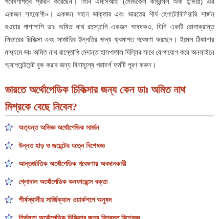
গবেষণাপত্র প্রদান করেছেন। তিনি এমসিআই (মেডিকেল কাউন্সিল অফ ইন্ডিয়া) এর
একজন সহযোগীও। একজন মহান ডাক্তার এবং ভারতের শীর্ষ হেপাটোবিলিয়ারি সার্জন
হওয়ার পাশাপাশি ডাঃ অমিত নাথ রাস্তোগি একজন গবেষকও, যিনি একটি রোগাক্রান্ত
লিভারের চিকিত্সা এবং সার্জারির উন্নতির জন্য ক্রমাগত গবেষণা করছেন। ইমেল ঠিকানার
মাধ্যমে ডাঃ অমিত নাথ রাস্তোগি মেদান্ত হাসপাতাল দিল্লির সাথে যোগাযোগ করে অনলাইনে
অ্যাপয়েন্টমেন্ট বুক করার জন্য বিনামূল্যে পরামর্শ ফর্মটি পূরণ করুন।
ভারতে অর্থোপেডিক চিকিত্সার জন্য কেন ডাঃ অমিত নাথ
মিশ্রকে বেছে নিবেন?
অত্যন্ত অভিজ্ঞ অর্থোপেডিক সার্জন
উন্নত হাড় ও জয়েন্টের যত্নে বিশেষজ্ঞ
আন্তর্জাতিক অর্থোপেডিক গবেষণায় অবদানকারী
গ্লোবাল অর্থোপেডিক কনফারেন্সে বক্তা
শীর্ষস্থানীয় সার্জিক্যাল ওয়ার্কশপে অনুষদ
নির্ভুলতা অর্থোপেডিক চিকিত্সার জন্য বিশ্বস্ত বিশেষজ্ঞ