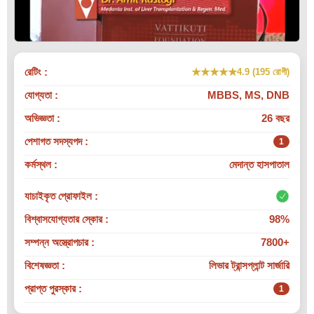
রেটিং :
★★★★★
4.9 (195 রোগী)
যোগ্যতা :
MBBS, MS, DNB
অভিজ্ঞতা :
26 বছর
পেশাগত সদস্যপদ :
1
কর্মস্থল :
মেদান্ত হাসপাতাল
যাচাইকৃত প্রোফাইল :
বিশ্বাসযোগ্যতার স্কোর :
98%
সম্পন্ন অস্ত্রোপচার :
7800+
বিশেষজ্ঞতা :
লিভার ট্রান্সপ্লান্ট সার্জারি
প্রাপ্ত পুরস্কার :
1