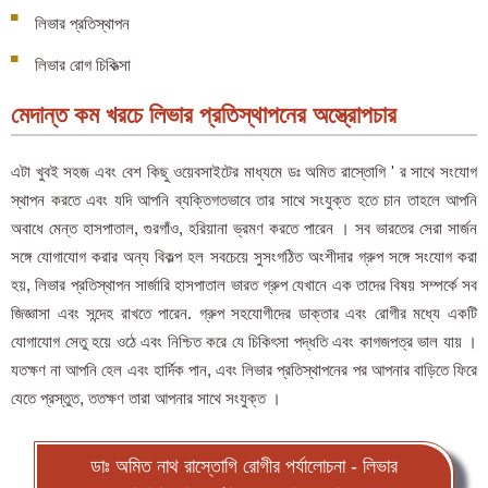
লিভার প্রতিস্থাপন
লিভার রোগ চিকিত্সা
মেদান্ত কম খরচে লিভার প্রতিস্থাপনের অস্ত্রোপচার
এটা খুবই সহজ এবং বেশ কিছু ওয়েবসাইটের মাধ্যমে ডঃ অমিত রাস্তোগি ' র সাথে সংযোগ
স্থাপন করতে এবং যদি আপনি ব্যক্তিগতভাবে তার সাথে সংযুক্ত হতে চান তাহলে আপনি
অবাধে মেন্ত হাসপাতাল, গুরগাঁও, হরিয়ানা ভ্রমণ করতে পারেন । সব ভারতের সেরা সার্জন
সঙ্গে যোগাযোগ করার অন্য বিকল্প হল সবচেয়ে সুসংগঠিত অংশীদার গ্রুপ সঙ্গে সংযোগ করা
হয়, লিভার প্রতিস্থাপন সার্জারি হাসপাতাল ভারত গ্রুপ যেখানে এক তাদের বিষয় সম্পর্কে সব
জিজ্ঞাসা এবং সন্দেহ রাখতে পারেন. গ্রুপ সহযোগীদের ডাক্তার এবং রোগীর মধ্যে একটি
যোগাযোগ সেতু হয়ে ওঠে এবং নিশ্চিত করে যে চিকিৎসা পদ্ধতি এবং কাগজপত্র ভাল যায় ।
যতক্ষণ না আপনি হেল এবং হার্দিক পান, এবং লিভার প্রতিস্থাপনের পর আপনার বাড়িতে ফিরে
যেতে প্রস্তুত, ততক্ষণ তারা আপনার সাথে সংযুক্ত ।
ডাঃ অমিত নাথ রাস্তোগি রোগীর পর্যালোচনা - লিভার