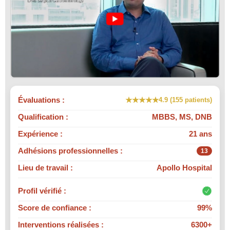
Évaluations :
★★★★★
4.9 (155 patients)
Qualification :
MBBS, MS, DNB
Expérience :
21 ans
Adhésions professionnelles :
13
Lieu de travail :
Apollo Hospital
Profil vérifié :
Score de confiance :
99%
Interventions réalisées :
6300+