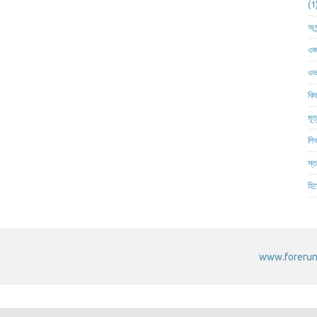
অগ্
ওজ
ওভা
কিড
মূত
লিভ
স্ত
হিস
www.forerunn