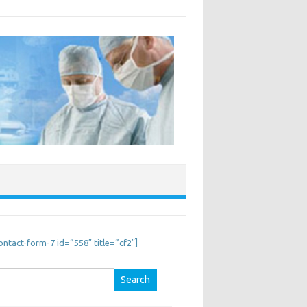
ontact-form-7 id=”558″ title=”cf2″]
earch
r: