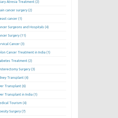
liary Atresia Treatment
(2)
ain cancer surgery
(2)
east cancer
(1)
ncer Surgeons and Hospitals
(4)
ncer Surgery
(11)
rvical Cancer
(3)
lon Cancer Treatment in India
(1)
abetes Treatment
(2)
sterectomy Surgery
(3)
dney Transplant
(4)
ver Transplant
(6)
ver Transplant in India
(1)
dical Tourism
(4)
esity Surgery
(7)