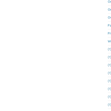
Or
Or
Ov
Pa
Pr
We