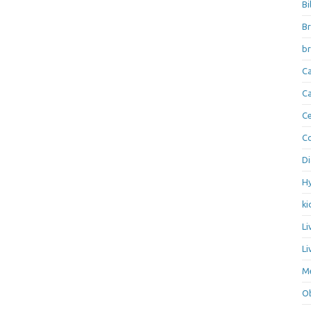
Bi
Br
br
Ca
Ca
Ce
Co
Di
Hy
ki
Li
Li
Me
Ob