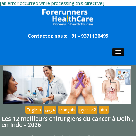
[an error occurred while processing this directive]
Contactez nous: +91 - 9371136499
ACCUEIL
CHIRURGIENS
LES HÔPITAUX
TOURISME MÉDICAL
English
عربى
français
русский
বাংলা
Les 12 meilleurs chirurgiens du cancer à Delhi,
en Inde - 2026