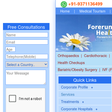
+91-9371136499
Home
|
Medical Tourism
|
Free Consultations
Orthopaedics
|
Cardiothoracic
|
Health Checkups
Bariatric/Obesity Surgery
|
IVF (F
Quick Links
Corporate Profile
+
Services
Treatments
+
Corporate Hospitals
+