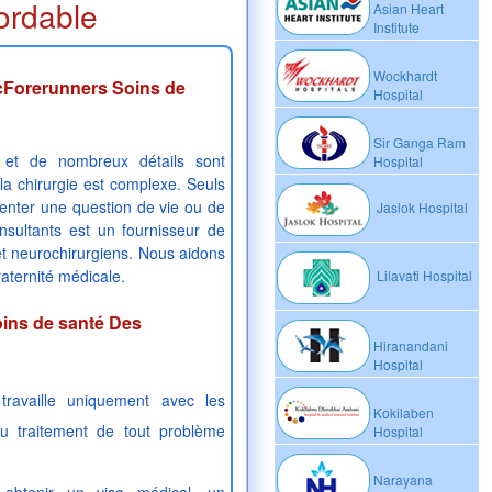
ordable
Asian Heart
Institute
Wockhardt
ecForerunners Soins de
Hospital
Sir Ganga Ram
 et de nombreux détails sont
Hospital
a chirurgie est complexe. Seuls
ésenter une question de vie ou de
Jaslok Hospital
sultants est un fournisseur de
et neurochirurgiens. Nous aidons
raternité médicale.
Lilavati Hospital
ins de santé Des
Hiranandani
Hospital
travaille uniquement avec les
Kokilaben
au traitement de tout problème
Hospital
Narayana