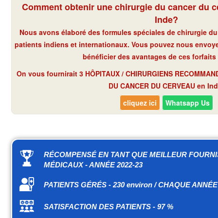
Comment obtenir une chirurgie du cancer du ce
Inde?
Nous avons élaboré des formules spéciales de chirurgie d
patients indiens et internationaux. Vous pouvez nous envoy
bénéficier des avantages de ces forfaits
On vous fournirait 3 HÔPITAUX / CHIRURGIENS RECOMMA
DU CANCER DU CERVEAU en Ind
cliquez ici
Whatsapp Us
RÉCOMPENSÉ EN TANT QUE MEILLEUR FOURN
MÉDICAUX - ANNÉE 2022-23
PATIENTS GÉRÉS - 230 environ / CHAQUE ANNÉE
SATISFACTION DES PATIENTS - 97 %