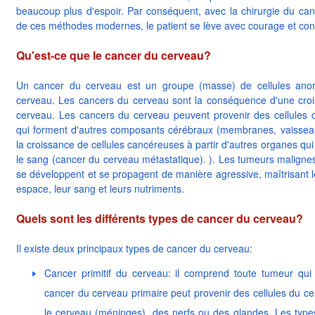
beaucoup plus d'espoir. Par conséquent, avec la chirurgie du can
de ces méthodes modernes, le patient se lève avec courage et con
Qu'est-ce que le cancer du cerveau?
Un cancer du cerveau est un groupe (masse) de cellules ano
cerveau. Les cancers du cerveau sont la conséquence d'une croi
cerveau. Les cancers du cerveau peuvent provenir des cellules cé
qui forment d'autres composants cérébraux (membranes, vaissea
la croissance de cellules cancéreuses à partir d'autres organes qu
le sang (cancer du cerveau métastatique). ). Les tumeurs maligne
se développent et se propagent de manière agressive, maîtrisant le
espace, leur sang et leurs nutriments.
Quels sont les différents types de cancer du cerveau?
Il existe deux principaux types de cancer du cerveau:
Cancer primitif du cerveau: il comprend toute tumeur q
cancer du cerveau primaire peut provenir des cellules du 
le cerveau (méninges), des nerfs ou des glandes. Les typ