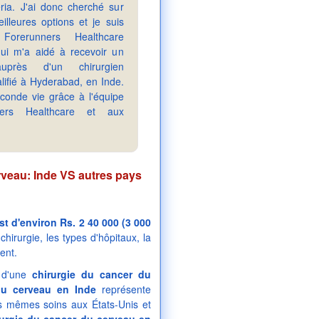
ria. J'ai donc cherché sur
illeures options et je suis
orerunners Healthcare
qui m'a aidé à recevoir un
auprès d'un chirurgien
ifié à Hyderabad, en Inde.
conde vie grâce à l'équipe
ers Healthcare et aux
rveau: Inde VS autres pays
t d'environ Rs. 2 40 000 (3 000
hirurgie, les types d'hôpitaux, la
ent.
e d'une
chirurgie du cancer du
du cerveau en Inde
représente
s mêmes soins aux États-Unis et