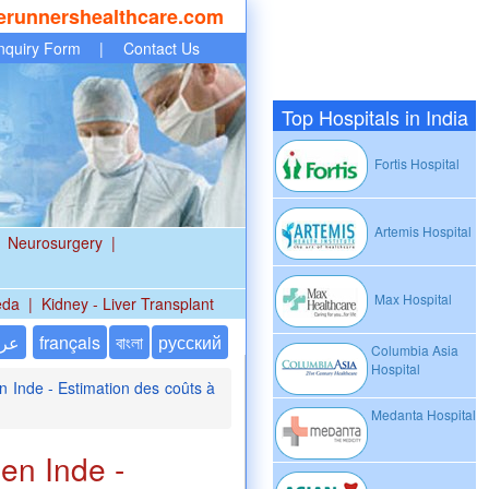
erunnershealthcare.com
nquiry Form
|
Contact Us
Top Hospitals in India
Fortis Hospital
Artemis Hospital
Neurosurgery
|
Max Hospital
eda
|
Kidney - Liver Transplant
عر
français
বাংলা
русский
Columbia Asia
Hospital
 Inde - Estimation des coûts à
Medanta Hospital
en Inde -