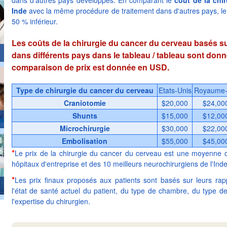
dans d'autres pays développés. En comparant le
coût de la chi
Inde
avec la même procédure de traitement dans d'autres pays, le p
50 % inférieur.
Les coûts de la chirurgie du cancer du cerveau basés sur
dans différents pays dans le tableau / tableau sont don
comparaison de prix est donnée en USD.
Type de chirurgie du cancer du cerveau
Etats-Unis
Royaume-
Craniotomie
$20,000
$24,00
Shunts
$15,000
$12,00
Microchirurgie
$30,000
$22,00
Embolisation
$55,000
$45,00
*
Le prix de la chirurgie du cancer du cerveau est une moyenne c
hôpitaux d'entreprise et des 10 meilleurs neurochirurgiens de l'Inde
*
Les prix finaux proposés aux patients sont basés sur leurs ra
l'état de santé actuel du patient, du type de chambre, du type de 
l'expertise du chirurgien.