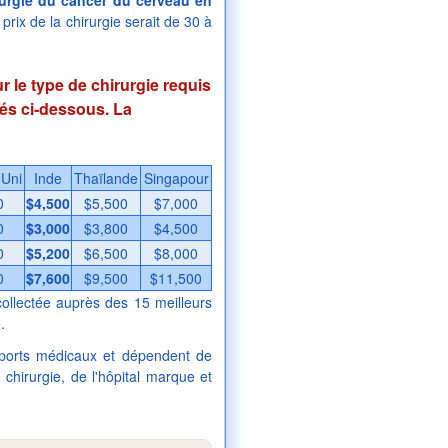
rurgie du cancer du cerveau en
rix de la chirurgie serait de 30 à
 le type de chirurgie requis
nés ci-dessous. La
Uni
Inde
Thaïlande
Singapour
0
$4,500
$5,500
$7,000
0
$3,000
$3,800
$4,500
0
$5,200
$6,500
$8,000
0
$7,600
$9,500
$11,500
ollectée auprès des 15 meilleurs
.
pports médicaux et dépendent de
chirurgie, de l'hôpital marque et