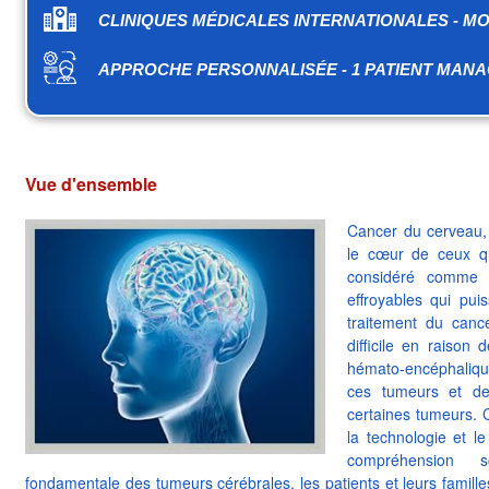
CLINIQUES MÉDICALES INTERNATIONALES - MO
APPROCHE PERSONNALISÉE - 1 PATIENT MANA
Vue d'ensemble
Cancer du cerveau,
le cœur de ceux qui
considéré comme 
effroyables qui pui
traitement du can
difficile en raison 
hémato-encéphalique,
ces tumeurs et de
certaines tumeurs. 
la technologie et l
compréhension s
fondamentale des tumeurs cérébrales, les patients et leurs famille