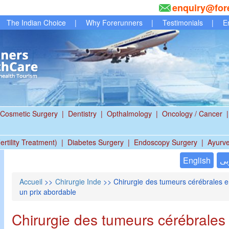
enquiry@for
The Indian Choice
|
Why Forerunners
|
Testimonials
|
E
Cosmetic Surgery
|
Dentistry
|
Opthalmology
|
Oncology / Cancer
|
ertility Treatment)
|
Diabetes Surgery
|
Endoscopy Surgery
|
Ayurv
English
بى
Accueil
>>
Chirurgie Inde
>> Chirurgie des tumeurs cérébrales en
un prix abordable
Chirurgie des tumeurs cérébrales 