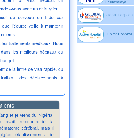
 obtenir un visa médical, un
Hrudayalaya
rendez-vous avec un chirurgien.
Global Hospitals
ancer du cerveau en Inde par
 que l’équipe veille à maintenir
Jupiter Hospital
patients.
t les traitements médicaux. Nous
 dans les meilleurs hôpitaux du
 budget
 de la lettre de visa rapide, du
traitant, des déplacements à
tients
ang et je viens du Nigéria.
n avait recommandé la
'hématome cérébral, mais il
igres établissements de