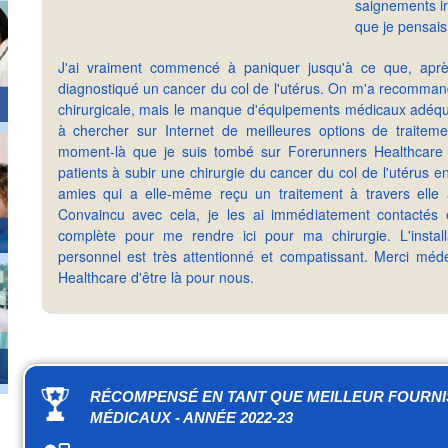
saignements ir
que je pensais
J'ai vraiment commencé à paniquer jusqu'à ce que, après
diagnostiqué un cancer du col de l'utérus. On m'a recommand
chirurgicale, mais le manque d'équipements médicaux adéq
à chercher sur Internet de meilleures options de traiteme
moment-là que je suis tombé sur Forerunners Healthcare 
patients à subir une chirurgie du cancer du col de l'utérus 
amies qui a elle-même reçu un traitement à travers elle
Convaincu avec cela, je les ai immédiatement contactés e
complète pour me rendre ici pour ma chirurgie. L'install
personnel est très attentionné et compatissant. Merci méd
Healthcare d'être là pour nous.
RÉCOMPENSÉ EN TANT QUE MEILLEUR FOURN
MÉDICAUX - ANNÉE 2022-23