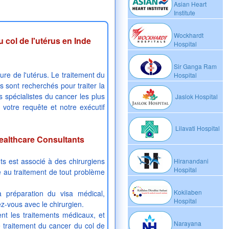
Asian Heart
Institute
Wockhardt
u col de l'utérus en Inde
Hospital
Sir Ganga Ram
eure de l'utérus. Le traitement du
Hospital
s sont recherchés pour traiter la
 spécialistes du cancer les plus
Jaslok Hospital
otre requête et notre exécutif
Lilavati Hospital
ealthcare Consultants
ts est associé à des chirurgiens
Hiranandani
Hospital
e au traitement de tout problème
Kokilaben
 préparation du visa médical,
Hospital
ez-vous avec le chirurgien.
nt les traitements médicaux, et
Narayana
e traitement du cancer du col de