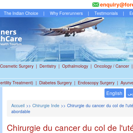
enquiry@for
The Indian Choice
|
Why Forerunners
|
Testimonials
|
E
Cosmetic Surgery
|
Dentistry
|
Opthalmology
|
Oncology / Cancer
|
ertility Treatment)
|
Diabetes Surgery
|
Endoscopy Surgery
|
Ayurv
English
بى
Accueil
>>
Chirurgie Inde
>> Chirurgie du cancer du col de l'uté
abordable
Chirurgie du cancer du col de l'ut