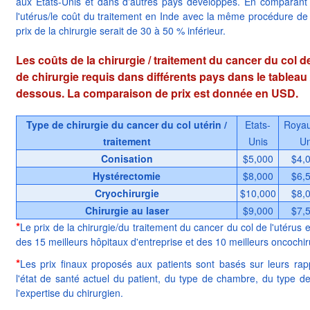
aux États-Unis et dans d'autres pays développés. En comparant 
l'utérus/le coût du traitement en Inde avec la même procédure de 
prix de la chirurgie serait de 30 à 50 % inférieur.
Les coûts de la chirurgie / traitement du cancer du col d
de chirurgie requis dans différents pays dans le tableau 
dessous. La comparaison de prix est donnée en USD.
Type de chirurgie du cancer du col utérin /
Etats-
Roya
traitement
Unis
Un
Conisation
$5,000
$4,
Hystérectomie
$8,000
$6,
Cryochirurgie
$10,000
$8,
Chirurgie au laser
$9,000
$7,
*
Le prix de la chirurgie/du traitement du cancer du col de l'utéru
des 15 meilleurs hôpitaux d'entreprise et des 10 meilleurs oncochir
*
Les prix finaux proposés aux patients sont basés sur leurs ra
l'état de santé actuel du patient, du type de chambre, du type de 
l'expertise du chirurgien.