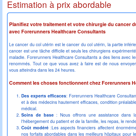
Estimation à prix abordable
Planifiez votre traitement et votre chirurgie du cancer d
avec Forerunners Healthcare Consultants
Le cancer du col utérin est le cancer du col utérin, la partie inféri
cancer est une tâche difficile et seuls les chirurgiens expérimenté
maladie. Forerunners Healthcare Consultants a des liens avec les
renommés. Tout ce que vous avez à faire est de nous envoyer v
vous atteindra dans les 24 heures.
Comment les choses fonctionnent chez Forerunners H
Des experts efficaces
: Forerunners Healthcare Consultan
et à des médecins hautement efficaces, condition préalabl
médical.
Soins de base
: Nous offrons une assistance dans la
l'hébergement du patient et de la famille, les repas, le rend
Coût modéré
:Les aspects financiers affectent énorméme
nos forfaits abordables dans les meilleurs hôpitaux pour l