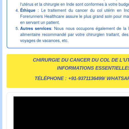
l'utérus et la chirurgie en Inde sont conformes à votre budge
Éthique
: Le traitement du cancer du col utérin en Ind
Forerunners Healthcare assure le plus grand soin pour maint
en servant un patient.
Autres services
: Nous nous occupons également de la le
alimentaire recommandé par votre chirurgien traitant, des
voyages de vacances, etc.
CHIRURGIE DU CANCER DU COL DE L'U
INFORMATIONS ESSENTIELLE
TÉLÉPHONE :
+91-9371136499
/ WHATSAP