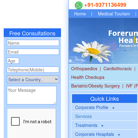
+91-9371136499
Home
|
Medical Tourism
|
Free Consultations
Orthopaedics
|
Cardiothoracic
|
Health Checkups
Bariatric/Obesity Surgery
|
IVF (F
Quick Links
Corporate Profile
+
Services
Treatments
+
Corporate Hospitals
+