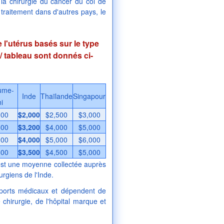
la chirurgie du cancer du col de
traitement dans d'autres pays, le
e l'utérus basés sur le type
/ tableau sont donnés ci-
ume-
Inde
Thaïlande
Singapour
i
000
$2,000
$2,500
$3,000
500
$3,200
$4,000
$5,000
000
$4,000
$5,000
$6,000
500
$3,500
$4,500
$5,000
s est une moyenne collectée auprès
urgiens de l'Inde.
pports médicaux et dépendent de
chirurgie, de l'hôpital marque et