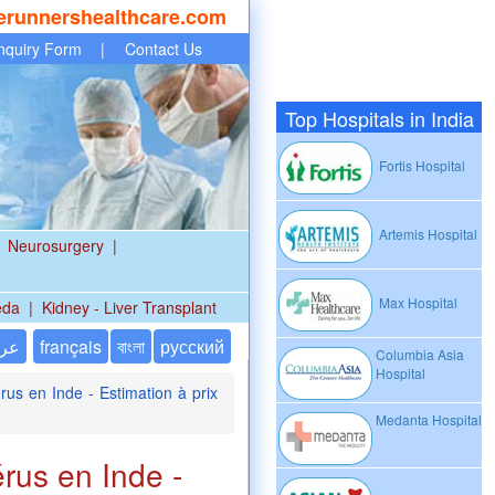
erunnershealthcare.com
nquiry Form
|
Contact Us
Top Hospitals in India
Fortis Hospital
Artemis Hospital
Neurosurgery
|
Max Hospital
eda
|
Kidney - Liver Transplant
عر
français
বাংলা
русский
Columbia Asia
Hospital
rus en Inde - Estimation à prix
Medanta Hospital
érus en Inde -