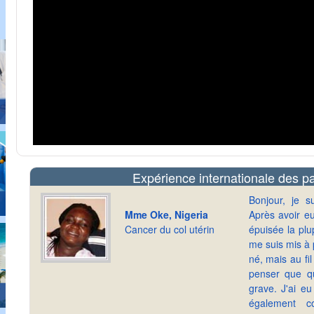
Expérience internationale des pa
Bonjour, je 
Mme Oke, Nigeria
Après avoir eu
Cancer du col utérin
épuisée la plu
me suis mis à 
né, mais au fi
penser que q
grave. J'ai eu
également c