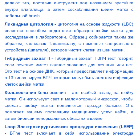
делают это, поставив инструмент под названием speculum
внутри влагалища, а затем соскабливания шейки матки с
небольшой brush.
Ликвидная цитология
- цитология на основе жидкости (LBC)
является способом подготовки образцов шейки матки для
исследования в лаборатории. Образец собирается таким же
образом, как мазок Папаниколау, с помощью специального
устройства (шпателя), которое чистит клетки из шеи матки.
Гибридный захват II
- Гибридный захват II ВПЧ тест говорит,
если лечение имеет важное значение для женщин или нет.
Это тест на основе ДНК, который предоставляет информацию
о 13 типах вируса ВПЧ, которые могут быть агентом инфекции
клеток шейки матки.
Кольпоскопия
-Кольпоскопия - это особый взгляд на шейку
матки. Он использует свет и маломоторный микроскоп, чтобы
сделать шейку матки появляются гораздо больше. Это
помогает вашему поставщику медицинских услуг найти, а
затем биопсии ненормальных областях в шейке
Loop Электрохирургическая процедура иссечения (LEEP)
- BThe тест включает в себя использование электрода