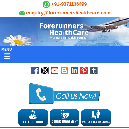
+91-9371136499
enquiry@forerunnershealthcare.com
MENU