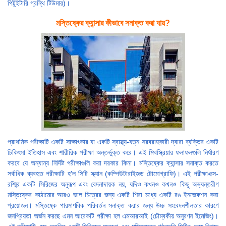
পিটুইটারি গ্রন্থি টিউমার)।
মস্তিষ্কের ক্যান্সার কীভাবে সনাক্ত করা যায়?
প্রাথমিক পরীক্ষাটি একটি সাক্ষাৎকার যা একটি স্বাস্থ্য-যত্ন সরবরাহকারী দ্বারা ব্যক্তির একটি
চিকিৎসা ইতিহাস এবং শারীরিক পরীক্ষা অন্তর্ভুক্ত করে। এই মিথস্ক্রিয়ার ফলাফলগুলি নির্ধারণ
করবে যে অন্যান্য নির্দিষ্ট পরীক্ষাগুলি করা দরকার কিনা। মস্তিষ্কের ক্যান্সার সনাক্ত করতে
সর্বাধিক ব্যবহৃত পরীক্ষাটি হ'ল সিটি স্ক্যান (কম্পিউটারাইজড টোমোগ্রাফি)। এই পরীক্ষাএক্স-
রশ্মির একটি সিরিজের অনুরূপ এবং বেদনাদায়ক নয়, যদিও কখনও কখনও কিছু অভ্যন্তরীণ
মস্তিষ্কের কাঠামোর আরও ভাল চিত্রের জন্য একটি শিরা মধ্যে একটি রঙ ইনজেকশন করা
প্রয়োজন। মস্তিষ্কে পারমাণবিক পরিবর্তন সনাক্ত করার জন্য উচ্চ সংবেদনশীলতার কারণে
জনপ্রিয়তা অর্জন করছে এমন আরেকটি পরীক্ষা হল এমআরআই (চৌম্বকীয় অনুরণন ইমেজিং)।