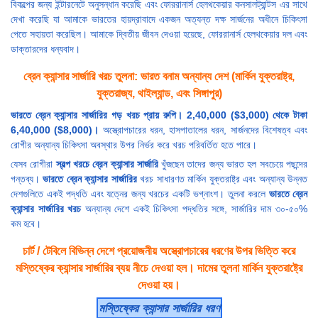
বিকল্পের জন্য ইন্টারনেটে অনুসন্ধান করেছি এবং ফোররানার্স হেলথকেয়ার কনসালট্যান্টস এর সাথে
দেখা করেছি যা আমাকে ভারতের হায়দ্রাবাদে একজন অত্যন্ত দক্ষ সার্জনের অধীনে চিকিৎসা
পেতে সহায়তা করেছিল। আমাকে দ্বিতীয় জীবন দেওয়া হয়েছে, ফোররানার্স হেলথকেয়ার দল এবং
ডাক্তারদের ধন্যবাদ।
ব্রেন ক্যান্সার সার্জারি খরচ তুলনা: ভারত বনাম অন্যান্য দেশ (মার্কিন যুক্তরাষ্ট্র,
যুক্তরাজ্য, থাইল্যান্ড, এবং সিঙ্গাপুর)
ভারতে ব্রেন ক্যান্সার সার্জারির গড় খরচ প্রায় রুপি। 2,40,000 ($3,000) থেকে টাকা
6,40,000 ($8,000)।
অস্ত্রোপচারের ধরন, হাসপাতালের ধরন, সার্জনদের বিশেষত্ব এবং
রোগীর অন্যান্য চিকিৎসা অবস্থার উপর নির্ভর করে খরচ পরিবর্তিত হতে পারে।
যেসব রোগীরা
স্বল্প খরচে ব্রেন ক্যান্সার সার্জারি
খুঁজছেন তাদের জন্য ভারত হল সবচেয়ে পছন্দের
গন্তব্য।
ভারতে ব্রেন ক্যান্সার সার্জারির
খরচ সাধারণত মার্কিন যুক্তরাষ্ট্র এবং অন্যান্য উন্নত
দেশগুলিতে একই পদ্ধতি এবং যত্নের জন্য খরচের একটি ভগ্নাংশ। তুলনা করলে
ভারতে ব্রেন
ক্যান্সার সার্জারির খরচ
অন্যান্য দেশে একই চিকিৎসা পদ্ধতির সঙ্গে, সার্জারির দাম ৩০-৫০%
কম হবে।
চার্ট / টেবিলে বিভিন্ন দেশে প্রয়োজনীয় অস্ত্রোপচারের ধরণের উপর ভিত্তি করে
মস্তিষ্কের ক্যান্সার সার্জারির ব্যয় নীচে দেওয়া হল। দামের তুলনা মার্কিন যুক্তরাষ্ট্রে
দেওয়া হয়।
মস্তিষ্কের ক্যান্সার সার্জারির ধরণ