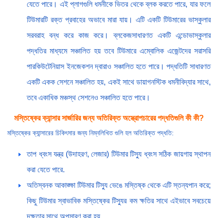
যেতে পারে। এই প্লাগগুলি ধমনীকে ভিতর থেকে ব্লক করতে পারে, যার ফলে
টিউমারটি রক্ত প্রবাহের অভাবে মারা যায়। এটি একটি টিউমারের ভাস্কুলার
সরবরাহ বন্ধ করে কাজ করে। ব্লকেজসাধারণত একটি এন্ডোভাস্কুলার
পদ্ধতির মাধ্যমে সঞ্চালিত হয় তবে টিউমারে এম্বোলিক এজেন্টদের সরাসরি
পারকিউটেনিয়াস ইনজেকশন দ্বারাও সঞ্চালিত হতে পারে। পদ্ধতিটি সাধারণত
একটি একক সেশনে সঞ্চালিত হয়, একই সাথে ডায়াগনস্টিক ধমনীবিদ্যার সাথে,
তবে একাধিক মঞ্চস্থ সেশনেও সঞ্চালিত হতে পারে।
মস্তিষ্কের ক্যান্সার সার্জারির জন্য অতিরিক্ত অস্ত্রোপচারের পদ্ধতিগুলি কী কী?
মস্তিষ্কের ক্যান্সারের চিকিৎসার জন্য নিম্নলিখিত গুলি হল অতিরিক্ত পদ্ধতি:
তাপ ধ্বংস যন্ত্র (উদাহরণ, লেজার) টিউমার টিস্যু ধ্বংস সঠিক জায়গায় স্থাপন
করা যেতে পারে.
অতিস্বনক আকাঙ্ক্ষা টিউমার টিস্যু ভেঙে মস্তিষ্ক থেকে এটি স্তন্যপান করে;
কিছু টিউমার স্বাভাবিক মস্তিষ্কের টিস্যুর কম ক্ষতির সাথে এইভাবে সবচেয়ে
দক্ষতার সাথে অপসারণ করা হয়