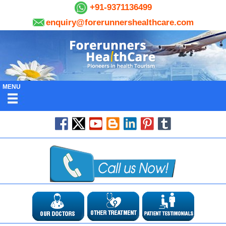
+91-9371136499
enquiry@forerunnershealthcare.com
MENU