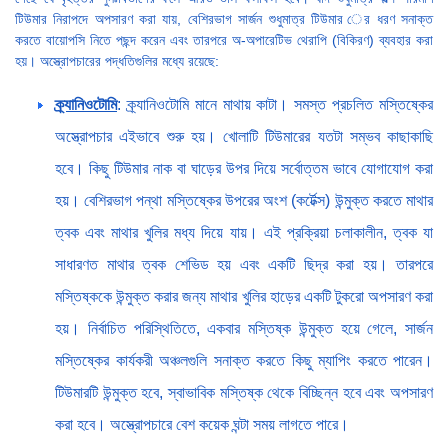
টিউমার নিরাপদে অপসারণ করা যায়, বেশিরভাগ সার্জন শুধুমাত্র টিউমার ের ধরণ সনাক্ত
করতে বায়োপসি নিতে পছন্দ করেন এবং তারপরে অ-অপারেটিভ থেরাপি (বিকিরণ) ব্যবহার করা
হয়। অস্ত্রোপচারের পদ্ধতিগুলির মধ্যে রয়েছে:
ক্র্যানিওটোমি
: ক্র্যানিওটোমি মানে মাথায় কাটা। সমস্ত প্রচলিত মস্তিষ্কের
অস্ত্রোপচার এইভাবে শুরু হয়। খোলাটি টিউমারের যতটা সম্ভব কাছাকাছি
হবে। কিছু টিউমার নাক বা ঘাড়ের উপর দিয়ে সর্বোত্তম ভাবে যোগাযোগ করা
হয়। বেশিরভাগ পন্থা মস্তিষ্কের উপরের অংশ (কর্টেক্স) উন্মুক্ত করতে মাথার
ত্বক এবং মাথার খুলির মধ্য দিয়ে যায়। এই প্রক্রিয়া চলাকালীন, ত্বক যা
সাধারণত মাথার ত্বক শেভিড হয় এবং একটি ছিদ্র করা হয়। তারপরে
মস্তিষ্ককে উন্মুক্ত করার জন্য মাথার খুলির হাড়ের একটি টুকরো অপসারণ করা
হয়। নির্বাচিত পরিস্থিতিতে, একবার মস্তিষ্ক উন্মুক্ত হয়ে গেলে, সার্জন
মস্তিষ্কের কার্যকরী অঞ্চলগুলি সনাক্ত করতে কিছু ম্যাপিং করতে পারেন।
টিউমারটি উন্মুক্ত হবে, স্বাভাবিক মস্তিষ্ক থেকে বিচ্ছিন্ন হবে এবং অপসারণ
করা হবে। অস্ত্রোপচারে বেশ কয়েক ঘন্টা সময় লাগতে পারে।