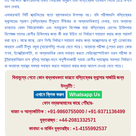
এই পরীক্ষাটি এক্স-রেগুলির একটি সিরিজের অনুরূপ এবং মস্তিষ্কের গঠনগুলি সিটির চেয়ে বিশদে
ভাল দেখায়.
এমআরআই সিটি স্ক্যানিংয়ের মতো ব্যাপকভাবে উপলব্ধ নয়। যদি পরীক্ষাগুলি মস্তিষ্কের
ক্যান্সারের প্রমাণ (মস্তিষ্কের টিস্যুতে টিউমার বা অস্বাভাবিকতা) দেখায়, তবে অন্যান্য
ডাক্তার যেমন নিউরোসার্জন এবং স্নায়ুরোগ বিশেষজ্ঞ যারা মস্তিষ্কের রোগের চিকিৎসায়
বিশেষজ্ঞ তাদের রোগীর চিকিৎসার জন্য কী করা উচিত তা নির্ধারণে সহায়তা করার জন্য পরামর্শ
করা হবে। মাঝে মাঝে, রোগ নির্ণয় নির্ধারণে সহায়তা করার জন্য অস্ত্রোপচার বা সুই ঢোকানোর
মাধ্যমে একটি টিস্যু নমুনা (বায়োপসি) পাওয়া যেতে পারে। অন্যান্য পরীক্ষা (শ্বেত রক্ত কোষ
গণনা, ইলেক্ট্রোলাইট, বা অস্বাভাবিক কোষ সনাক্ত করতে সেরিব্রোস্পাইনাল তরল পরীক্ষা বা
ইন্ট্রাক্রানিয়াল চাপ বৃদ্ধি) স্বাস্থ্য-যত্ন অনুশীলনকারী দ্বারা রোগীর স্বাস্থ্যের অবস্থা নির্ধারণে
বা অন্যান্য স্বাস্থ্য সমস্যা সনাক্ত করতে সহায়তা করার জন্য আদেশ দেওয়া যেতে পারে।
বিনামূল্যে পেতে কোন বাধ্যবাধকতা ভারতে মস্তিষ্কের ক্যান্সার সার্জারি জন্য
উদ্ধৃতিি :
এখানে ক্লিক করুন
Whatsapp Us
ফোন নম্বরআমাদের কাছে পৌঁছায়-
ভারত ও আন্তর্জাতিক : +91-9860755000 / +91-9371136499
যুক্তরাজ্য : +44-2081332571
কানাডা ও মার্কিন যুক্তরাষ্ট্র : +1-4155992537