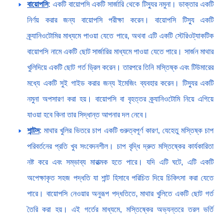
বায়োপসি
: একটি বায়োপসি একটি সার্জারি থেকে টিস্যুর নমুনা। ডাক্তার একটি
নির্ণয় করার জন্য বায়োপসি পরীক্ষা করেন। বায়োপসি টিস্যু একটি
ক্র্যানিওটোমির মাধ্যমে পাওয়া যেতে পারে, অথবা এটি একটি স্টেরিওট্যাকটিক
বায়োপসি নামে একটি ছোট সার্জারির মাধ্যমে পাওয়া যেতে পারে। সার্জন মাথার
খুলিদিয়ে একটি ছোট গর্ত ড্রিল করেন। তারপরে তিনি মস্তিষ্ক এবং টিউমারের
মধ্যে একটি সুই গাইড করার জন্য ইমেজিং ব্যবহার করেন। টিস্যুর একটি
নমুনা অপসারণ করা হয়। বায়োপসি বা বৃহত্তর ক্র্যানিওটোমি নিয়ে এগিয়ে
যাওয়া হবে কিনা তার সিদ্ধান্ত আপনার দল নেবে।
শান্টস
: মাথার খুলির ভিতরে চাপ একটি গুরুত্বপূর্ণ কারণ, যেহেতু মস্তিষ্ক চাপ
পরিবর্তনের প্রতি খুব সংবেদনশীল। চাপ বৃদ্ধি দ্রুত মস্তিষ্কের কার্যকারিতা
নষ্ট করে এবং সম্ভাব্য মারাত্মক হতে পারে। যদি এটি ঘটে, এটি একটি
অপেক্ষাকৃত সহজ পদ্ধতি যা শান্ট হিসাবে পরিচিত দিয়ে চিকিৎসা করা যেতে
পারে। বায়োপসি নেওয়ার অনুরূপ পদ্ধতিতে, মাথার খুলিতে একটি ছোট গর্ত
তৈরি করা হয়। এই গর্তের মাধ্যমে, মস্তিষ্কের অভ্যন্তরে তরল ভর্তি