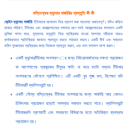
মস্তিষ্কের ক্যান্সার সার্জারির প্রস্তুতি কী কী
ব্রেইন ক্যান্সার সার্জারি
ইতিবাচক মনোভাব নিয়ে প্রবেশ করা অত্যন্ত গুরুত্বপূর্ণ। যদিও জড়িত
থাকার পরিমাণ, টিউমার এবং অস্ত্রোপচারের দক্ষতার ধরণ সবই অস্ত্রোপচারের ফলাফলে একটি
ভূমিকা পালন করে, সুস্থতার অনুভূতি নিয়ে প্রক্রিয়ায় যাওয়া আপনার শরীরকে আরও
কার্যকরভাবে প্রতিক্রিয়া জানাতে প্রস্তুত করতে সহায়তা করবে। একটি দীর্ঘ এবং সম্ভবত
কঠিন পুনরুদ্ধার প্রক্রিয়ার জন্য নিজেকে প্রস্তুত করুন, এবং ভাল ফলাফল আশা করুন।
একটি ক্যান্সারটিউমার অপসারণ ের জন্য নিউরোসার্জনদের দক্ষতা প্রয়োজন
যা আশেপাশের স্বাস্থ্যকর টিস্যুর ক্ষতি না করে যতটা সম্ভব টিউমার
অপসারণের কৌশলে প্রশিক্ষিত। এটি একটি খুব সূক্ষ্ম কল, বিশেষত যদি
টিউমারটি ম্যালিগন্যান্ট হয়।
একটি সৌম্য মস্তিষ্কের টিউমার অপসারণের জন্য সার্জারি আর কোনও
চিকিৎসার প্রয়োজন ছাড়াই সমস্যার সমাধান করতে পারে। ম্যালিগন্যান্ট
টিউমারগুলি প্রাণঘাতী এবং সাধারণত বিকিরণের মতো অতিরিক্ত ব্যবস্থার
প্রয়োজন হয়।