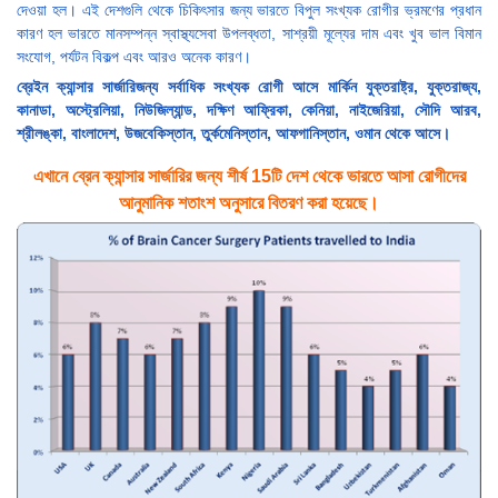
দেওয়া হল। এই দেশগুলি থেকে চিকিৎসার জন্য ভারতে বিপুল সংখ্যক রোগীর ভ্রমণের প্রধান
কারণ হল ভারতে মানসম্পন্ন স্বাস্থ্যসেবা উপলব্ধতা, সাশ্রয়ী মূল্যের দাম এবং খুব ভাল বিমান
সংযোগ, পর্যটন বিকল্প এবং আরও অনেক কারণ।
ব্রেইন ক্যান্সার সার্জারি
জন্য সর্বাধিক সংখ্যক রোগী আসে
মার্কিন যুক্তরাষ্ট্র, যুক্তরাজ্য,
কানাডা, অস্ট্রেলিয়া, নিউজিল্যান্ড, দক্ষিণ আফ্রিকা, কেনিয়া, নাইজেরিয়া, সৌদি আরব,
শ্রীলঙ্কা, বাংলাদেশ, উজবেকিস্তান, তুর্কমেনিস্তান, আফগানিস্তান, ওমান থেকে আসে।
এখানে ব্রেন ক্যান্সার সার্জারির জন্য শীর্ষ 15টি দেশ থেকে ভারতে আসা রোগীদের
আনুমানিক শতাংশ অনুসারে বিতরণ করা হয়েছে।