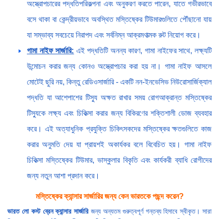
অস্ত্রোপচারের পদ্ধতিপরিকল্পনা এবং অনুকরণ করতে পারেন, যাতে গভীরভাবে
বসে থাকা বা কেন্দ্রীয়ভাবে অবস্থিত মস্তিষ্কের টিউমারগুলিতে পৌঁছানো যায়
যা সম্ভাব্য সবচেয়ে নিরাপদ এবং সর্বনিম্ন আক্রমণাত্মক রুট নিয়োগ করে।
গামা নাইফ সার্জারি:
এই পদ্ধতিটি অনন্য কারণ, গামা নাইফের সাথে, লক্ষ্যটি
উন্মোচন করার জন্য কোনও অস্ত্রোপচার করা হয় না। গামা নাইফ আসলে
মোটেই ছুরি নয়, কিন্তু রেডিওসার্জারি - একটি নন-ইনভেসিভ নিউরোসার্জিক্যাল
পদ্ধতি যা আশেপাশের টিস্যু অক্ষত রাখার সময় রোগআক্রান্ত মস্তিষ্কের
টিস্যুকে লক্ষ্য এবং চিকিত্সা করার জন্য বিকিরণের শক্তিশালী ডোজ ব্যবহার
করে। এই অত্যাধুনিক প্রযুক্তি চিকিৎসকদের মস্তিষ্কের ক্ষতগুলিতে কাজ
করার অনুমতি দেয় যা প্রায়শই অকার্যকর বলে বিবেচিত হয়। গামা নাইফ
চিকিত্সা মস্তিষ্কের টিউমার, ভাস্কুলার বিকৃতি এবং কার্যকরী ব্যাধি রোগীদের
জন্য নতুন আশা প্রদান করে।
মস্তিষ্কের ক্যান্সার সার্জারির জন্য কেন ভারতকে পছন্দ করেন?
ভারত
লো কস্ট ব্রেন ক্যান্সার সার্জারি
জন্য অন্যতম গুরুত্বপূর্ণ গন্তব্য হিসাবে স্বীকৃত। সারা