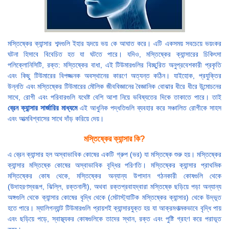
মস্তিষ্কের ক্যান্সার শব্দগুলি ইহার হৃদয়ে ভয় কে আঘাত করে। এটি একসময় সবচেয়ে ভয়ংকর
ঘটনা হিসাবে বিবেচিত হত যা ঘটতে পারে। যদিও, মস্তিষ্কের ক্যান্সারের চিকিৎসা
পলিক্লোনিসিটি, রক্ত: মস্তিষ্কের বাধা, এই টিউমারগুলির বিচ্ছুরিত অনুপ্রবেশকারী প্রকৃতি
এবং কিছু টিউমারের বিপজ্জনক অবস্থানের কারণে অত্যন্ত কঠিন। যাইহোক, প্রযুক্তির
উন্নতি এবং মস্তিষ্কের টিউমারের মৌলিক জীববিজ্ঞানের বৈজ্ঞানিক বোঝার ধীরে ধীরে উন্মোচনের
সাথে, রোগী এবং পরিবারগুলি যথেষ্ট বেশি আশা নিয়ে ভবিষ্যতের দিকে তাকাতে পারে। তাই
ব্রেন ক্যান্সার সার্জারির মাধ্যমে
এই আধুনিক পদ্ধতিগুলি ব্যবহার করে সঞ্চালিত রোগীকে সাহস
এবং আত্মবিশ্বাসের সাথে দাঁড় করিয়ে দেয়।
মস্তিষ্কের ক্যান্সার কি?
এ ব্রেন ক্যান্সার হল অস্বাভাবিক কোষের একটি গ্রুপ (ভর) যা মস্তিষ্কে শুরু হয়। মস্তিষ্কের
ক্যান্সার মস্তিষ্কে কোষের অস্বাভাবিক বৃদ্ধির পরিণতি। মস্তিষ্কের ক্যান্সার প্রাথমিক
মস্তিষ্কের কোষ থেকে, মস্তিষ্কের অন্যান্য উপাদান গঠনকারী কোষগুলি থেকে
(উদাহরণস্বরূপ, ঝিল্লি, রক্তনালী), অথবা রক্তপ্রবাহদ্বারা মস্তিষ্কে ছড়িয়ে পড়া অন্যান্য
অঙ্গগুলি থেকে ক্যান্সার কোষের বৃদ্ধি থেকে (মেটাস্ট্যাটিক মস্তিষ্কের ক্যান্সার) থেকে উদ্ভূত
হতে পারে। ম্যালিগন্যান্ট টিউমারগুলি প্রায়শই ক্যান্সারযুক্ত হয় যা আক্রমণাত্মকভাবে বৃদ্ধি পায়
এবং ছড়িয়ে পড়ে, স্বাস্থ্যকর কোষগুলিকে তাদের স্থান, রক্ত এবং পুষ্টি গ্রহণ করে পরাভূত