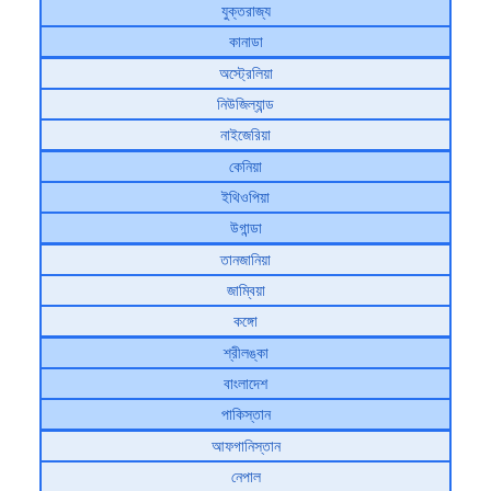
যুক্তরাজ্য
কানাডা
অস্ট্রেলিয়া
নিউজিল্যান্ড
নাইজেরিয়া
কেনিয়া
ইথিওপিয়া
উগান্ডা
তানজানিয়া
জাম্বিয়া
কঙ্গো
শ্রীলঙ্কা
বাংলাদেশ
পাকিস্তান
আফগানিস্তান
নেপাল