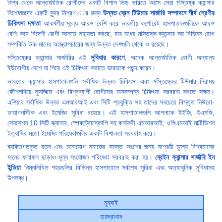
বিশ্ব থেকে আন্তর্জাতিক রোগীদের একটি বিশাল ভিড় ভারতে আসে সেরা মস্তিষ্ক ক্যান্সার
বিশেষজ্ঞদের একটি সুন্দর মিশ্রণ ের জন্য
উন্নত ব্রেন টিউমার সার্জারি সম্পাদনে শীর্ষ শ্রেণীর
চিকিৎসা দক্ষতা
আকর্ষণীয় মূল্যে আরও বেশি করে ভারতীয় কর্পোরেট হাসপাতালগুলিকে আরও
বেশি করে বিদেশী রোগী আনতে সহায়তা করছে, যার মধ্যে মস্তিষ্ক ক্যান্সার সহ বিভিন্ন রোগ
সম্পর্কিত উচ্চ মানের অস্ত্রোপচারের জন্য উন্নত দেশগুলি থেকে ও রয়েছে।
মস্তিষ্কের ক্যান্সার সার্জারির এই
সুবিধার কারণে
, অনেক আন্তর্জাতিক রোগী অন্যান্য
ইউরোপীয় দেশে না গিয়ে এই চিকিৎসা করাতে ভারতকে পছন্দ করেন।
ভারতের ক্যান্সার হাসপাতালগুলি সর্বাধিক উন্নত চিকিৎসা এবং মস্তিষ্কের টিউমার নিরাময়
কৌশলদিয়ে সুসজ্জিত এবং বিশ্বব্যাপী রোগীদের মানসম্পন্ন চিকিৎসা সরবরাহ করতে সক্ষম।
এশিয়ার সর্বাধিক উন্নত এমআরআই এবং সিটি প্রযুক্তি সহ তাদের সবচেয়ে বিস্তৃত নিউরো-
ডায়াগনস্টিক এবং ইমেজিং সুবিধা রয়েছে। এই হাসপাতালগুলি আপনাকে ইইজি, ইএমজি,
সেনসেশন 10 সিটি স্ক্যানার, স্পেকট্রোস্কোপি সহ কার্যকরী এমআরআই, ওপিএমআই মাল্টিভিশন
ইত্যাদির মতো ইমেজিং পরিষেবাগুলির একটি বিশালতা সরবরাহ করে।
ব্যক্তিগতকৃত যত্ন এবং মনোযোগ সমাজের সমস্ত অংশের জন্য সাশ্রয়ী মূল্যে বিশ্বমানের
মানের ফলাফল ছাড়াও মূল্য সংযোজন পরিষেবা সরবরাহ করা হয়।
ব্রেইন ক্যান্সার সার্জারি ইন
ইন্ডিয়া
নিম্নলিখিত শহরগুলির বিভিন্ন হাসপাতালে সর্বশেষ সুবিধা এবং অত্যাধুনিক সুবিধাসহ
উপলব্ধ।
মুম্বাই
হায়দ্রাবাদ