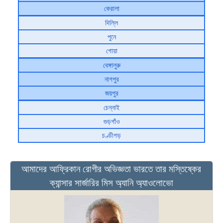
কেরালা
দিল্লি
পুনে
গোয়া
বেঙ্গালুরু
নাগপুর
জয়পুর
চেন্নাই
গুড়গাঁও
চণ্ডীগড়
আমাদের আফ্রিকান রোগীর অভিজ্ঞতা ভারতে তার মস্তিষ্কের
ক্যান্সার সার্জারির মিস অ্যানি অ্যাওলোভো