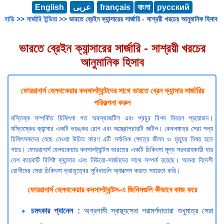
English
عربى
français
বাংলা
русский
বাড়ি
>>
সার্জারি ইন্ডিয়া
>> ভারতে ব্রেইন ক্যান্সারের সার্জারি - সাশ্রয়ী খরচের আনুমানিক হিসাব
ভারতে ব্রেইন ক্যান্সারের সার্জারি - সাশ্রয়ী খরচের
আনুমানিক হিসাব
ফোররানার্স হেলথকেয়ার কনসালট্যান্টদের সাথে ভারতে ব্রেন ক্যান্সার সার্জারির
পরিকল্পনা করুন
মস্তিষ্ক সম্পর্কিত চিকিৎসা গত অবস্থাজটিল এবং প্রচুর বিশদ বিবরণ প্রয়োজন।
মস্তিষ্কের ক্যান্সার একটি ভয়ঙ্কর রোগ এবং অস্ত্রোপচারটি জটিল। কেবলমাত্র সেরা শল্য
চিকিৎসকদের বেছে নেওয়া উচিত কারণ এটি সর্বাধিক ক্ষেত্রে জীবন ও মৃত্যুর বিষয় হতে
পারে। ফোররানার্স হেলথকেয়ার কনসালট্যান্টস ভারতের একটি চিকিৎসা মূল্য সরবরাহকারী যার
বেশ কয়েকটি বিশিষ্ট ক্যান্সার এবং নিউরো-সার্জনদের সাথে সম্পর্ক রয়েছে। আমরা বিদেশী
রোগীদের সেরা চিকিৎসা ভ্রাতৃত্বের সুবিধাগুলি অ্যাক্সেস করতে সহায়তা করি।
ফোররানার্স হেলথকেয়ার কনসালট্যান্টস-এ জিনিসগুলি কীভাবে কাজ করে
চমৎকার প্যানেল :
অগ্রগামী স্বাস্থ্যসেবা পরামর্শদাতারা শুধুমাত্র সেরা