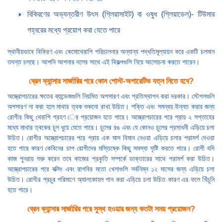
বিকিরণের অভ্যন্তরীণ উৎস (গ্লিয়াসাইট) বা ওষুধ (গ্লিয়াডেল)- টিউমার
গহ্বরের মধ্যে প্রয়োগ করা যেতে পারে
স্থানীয়ভাবে বিকিরণ এবং কেমোথেরাপি পরিচালনার অন্যান্য পদ্ধতিমূল্যায়ন করে একটি চলমান
তদন্ত চলছে। আপনি আপনার দলের সাথে এই বিকল্পগুলি নিয়ে আলোচনা করতে পারেন।
ব্রেন ক্যান্সার সার্জারির পরে কোন পোস্ট-অপারেটিভ যত্ন নিতে হবে?
অস্ত্রোপচারের ক্ষতের ব্যান্ডেজগুলি নিয়মিত অপসারণ এবং প্রতিস্থাপন করা দরকার। স্টেপলগুলি
অপসারণ না করা হলে মাথার ত্বক শুকনো রাখা উচিত। শক্তি এবং সমন্বয় উন্নত করার জন্য
রোগীর কিছু থেরাপি গ্রহণ ের প্রয়োজন হতে পারে। অস্ত্রোপচারের পরে প্রায় ২ সপ্তাহের
মধ্যে মাথার ত্বকের চুল ধুয়ে যেতে পারে। চুলের রঙ এবং যে কোনও চুলের প্রসাধনী এড়িয়ে চলা
উচিত। রোগীর অস্ত্রোপচারের পরে প্রায় এক মাস বিমান নেওয়া এড়িয়ে চলার পরামর্শ দেওয়া
হতে পারে কারণ কেবিনের চাপ রোগীদের মস্তিষ্কে কিছু সমস্যা সৃষ্টি করতে পারে। রোগী যদি
কাজ পুনরায় শুরু করেন তবে কাজের প্রকৃতি সম্পর্কে ডাক্তারের সাথে পরামর্শ করা উচিত।
অস্ত্রোপচারের পরে বক্সিং এবং রাগবির মতো খেলাগুলি সর্বনিম্ন ১২ মাসের জন্য এড়িয়ে চলা
উচিত। রোগীর প্রচুর পরিমাণে অ্যালকোহল পান করা এড়িয়ে চলা উচিত কারণ এর ফলে খিঁচুনি
হতে পারে।
ব্রেন ক্যান্সার সার্জারির পরে সুস্থ হওয়ার জন্য কতটা সময় প্রয়োজন?