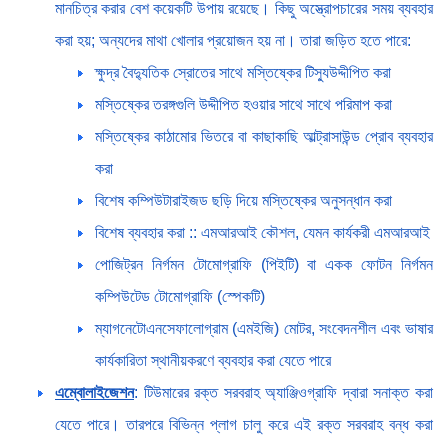
মানচিত্র করার বেশ কয়েকটি উপায় রয়েছে। কিছু অস্ত্রোপচারের সময় ব্যবহার
করা হয়; অন্যদের মাথা খোলার প্রয়োজন হয় না। তারা জড়িত হতে পারে:
ক্ষুদ্র বৈদ্যুতিক স্রোতের সাথে মস্তিষ্কের টিস্যুউদ্দীপিত করা
মস্তিষ্কের তরঙ্গগুলি উদ্দীপিত হওয়ার সাথে সাথে পরিমাপ করা
মস্তিষ্কের কাঠামোর ভিতরে বা কাছাকাছি আল্ট্রাসাউন্ড প্রোব ব্যবহার
করা
বিশেষ কম্পিউটারাইজড ছড়ি দিয়ে মস্তিষ্কের অনুসন্ধান করা
বিশেষ ব্যবহার করা :: এমআরআই কৌশল, যেমন কার্যকরী এমআরআই
পোজিট্রন নির্গমন টোমোগ্রাফি (পিইটি) বা একক ফোটন নির্গমন
কম্পিউটেড টোমোগ্রাফি (স্পেকটি)
ম্যাগনেটোএনসেফালোগ্রাম (এমইজি) মোটর, সংবেদনশীল এবং ভাষার
কার্যকারিতা স্থানীয়করণে ব্যবহার করা যেতে পারে
এম্বোলাইজেশন
: টিউমারের রক্ত সরবরাহ অ্যাঞ্জিওগ্রাফি দ্বারা সনাক্ত করা
যেতে পারে। তারপরে বিভিন্ন প্লাগ চালু করে এই রক্ত সরবরাহ বন্ধ করা