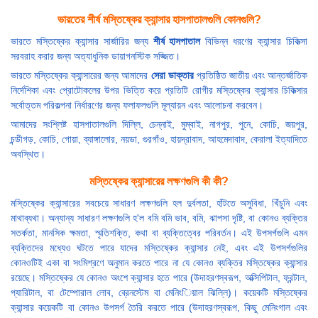
ভারতের শীর্ষ মস্তিষ্কের ক্যান্সার হাসপাতালগুলি কোনগুলি?
ভারতে মস্তিষ্কের ক্যান্সার সার্জারির জন্য
শীর্ষ হাসপাতাল
বিভিন্ন ধরণের ক্যান্সার চিকিত্সা
সরবরাহ করার জন্য অত্যাধুনিক ডায়াগনস্টিক সজ্জিত।
ভারতে মস্তিষ্কের ক্যান্সারের জন্য আমাদের
সেরা ডাক্তার
প্রতিষ্ঠিত জাতীয় এবং আন্তর্জাতিক
নির্দেশিকা এবং প্রোটোকলের উপর ভিত্তি করে প্রতিটি রোগীর মস্তিষ্কের ক্যান্সার চিকিত্সার
সর্বোত্তম পরিকল্পনা নির্ধারণের জন্য ফলাফলগুলি মূল্যায়ন এবং আলোচনা করবেন।
আমাদের সংশ্লিষ্ট হাসপাতালগুলি দিল্লি, চেন্নাই, মুম্বাই, নাগপুর, পুনে, কোচি, জয়পুর,
চন্ডীগড়, কোচি, গোয়া, ব্যাঙ্গালোর, নয়ডা, গুরগাঁও, হায়দ্রাবাদ, আহমেদাবাদ, কেরালা ইত্যাদিতে
অবস্থিত।
মস্তিষ্কের ক্যান্সারের লক্ষণগুলি কী কী?
মস্তিষ্কের ক্যান্সারের সবচেয়ে সাধারণ লক্ষণগুলি হল দুর্বলতা, হাঁটতে অসুবিধা, খিঁচুনি এবং
মাথাব্যথা। অন্যান্য সাধারণ লক্ষণগুলি হ'ল বমি বমি ভাব, বমি, ঝাপসা দৃষ্টি, বা কোনও ব্যক্তির
সতর্কতা, মানসিক ক্ষমতা, স্মৃতিশক্তি, কথা বা ব্যক্তিত্বের পরিবর্তন। এই উপসর্গগুলি এমন
ব্যক্তিদের মধ্যেও ঘটতে পারে যাদের মস্তিষ্কের ক্যান্সার নেই, এবং এই উপসর্গগুলির
কোনওটিই একা বা সংমিশ্রণে অনুমান করতে পারে না যে কোনও ব্যক্তির মস্তিষ্কের ক্যান্সার
রয়েছে। মস্তিষ্কের যে কোনও অংশে ক্যান্সার হতে পারে (উদাহরণস্বরূপ, অক্সিপিটাল, ফ্রন্টাল,
প্যারিটাল, বা টেম্পোরাল লোব, ব্রেনস্টেম বা মেনিংিয়াল ঝিল্লি)। কয়েকটি মস্তিষ্কের
ক্যান্সার কয়েকটি বা কোনও উপসর্গ তৈরি করতে পারে (উদাহরণস্বরূপ, কিছু মেনিংগাল এবং