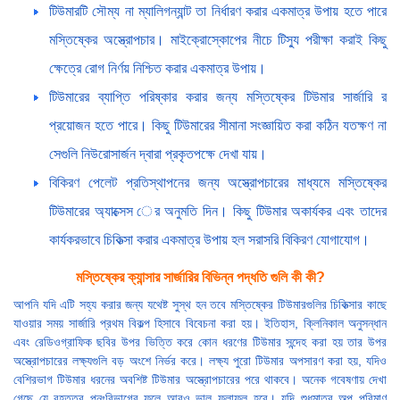
টিউমারটি সৌম্য না ম্যালিগন্যান্ট তা নির্ধারণ করার একমাত্র উপায় হতে পারে
মস্তিষ্কের অস্ত্রোপচার। মাইক্রোস্কোপের নীচে টিস্যু পরীক্ষা করাই কিছু
ক্ষেত্রে রোগ নির্ণয় নিশ্চিত করার একমাত্র উপায়।
টিউমারের ব্যাপ্তি পরিষ্কার করার জন্য মস্তিষ্কের টিউমার সার্জারি র
প্রয়োজন হতে পারে। কিছু টিউমারের সীমানা সংজ্ঞায়িত করা কঠিন যতক্ষণ না
সেগুলি নিউরোসার্জন দ্বারা প্রকৃতপক্ষে দেখা যায়।
বিকিরণ পেলেট প্রতিস্থাপনের জন্য অস্ত্রোপচারের মাধ্যমে মস্তিষ্কের
টিউমারের অ্যাক্সেস ের অনুমতি দিন। কিছু টিউমার অকার্যকর এবং তাদের
কার্যকরভাবে চিকিত্সা করার একমাত্র উপায় হল সরাসরি বিকিরণ যোগাযোগ।
মস্তিষ্কের ক্যান্সার সার্জারির বিভিন্ন পদ্ধতি গুলি কী কী?
আপনি যদি এটি সহ্য করার জন্য যথেষ্ট সুস্থ হন তবে মস্তিষ্কের টিউমারগুলির চিকিত্সার কাছে
যাওয়ার সময় সার্জারি প্রথম বিকল্প হিসাবে বিবেচনা করা হয়। ইতিহাস, ক্লিনিকাল অনুসন্ধান
এবং রেডিওগ্রাফিক ছবির উপর ভিত্তি করে কোন ধরণের টিউমার সন্দেহ করা হয় তার উপর
অস্ত্রোপচারের লক্ষ্যগুলি বড় অংশে নির্ভর করে। লক্ষ্য পুরো টিউমার অপসারণ করা হয়, যদিও
বেশিরভাগ টিউমার ধরনের অবশিষ্ট টিউমার অস্ত্রোপচারের পরে থাকবে। অনেক গবেষণায় দেখা
গেছে যে বৃহত্তর পুনঃবিভাগের ফলে আরও ভাল ফলাফল হবে। যদি শুধুমাত্র অল্প পরিমাণ