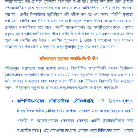
অস্ত্রোপচারের পরে রোগীকে পুনরুদ্ধার কক্ষে নিয়ে যাওয়া হয়। রোগীর জ্ঞান ফিরে পেলে রোগীকে
নিউরোসার্জারি ওয়ার্ডে স্থানান্তরিত করা হয়। তারপরে আইসিইউতে রোগীর নিবিড় পর্যবেক্ষণ
করা হয়। রোগীর শিক্ষার্থীদের প্রতিক্রিয়া গুলি পরীক্ষা করা হয় এবং অঙ্গের গতিবিধি মূল্যায়ন
করা হয়। রোগীর বমি বমি ভাব এবং মাথাব্যথা অনুভব করতে পারে। অস্ত্রোপচারের কারণে
চোখফুলে ও ক্ষতবিক্ষত হতে পারে। ক্ষতটি অনেক সপ্তাহ ধরে অস্বস্তিবোধ করবে। ব্যথার
ওষুধ ডাক্তার দ্বারা নির্ধারিত হতে পারে। দাগটি ধীরে ধীরে নিরাময় হবে এবং ৬ থেকে ১২ মাসের
মধ্যে কম লক্ষণীয় হয়ে উঠবে। আংশিক পুনরুদ্ধার 1 থেকে 4 সপ্তাহের মধ্যে সম্ভব।
অস্ত্রোপচারের পরে রোগী ৮ সপ্তাহের মধ্যে পুরোপুরি সুস্থ হতে সক্ষম হতে পারেন।
মস্তিষ্কের ক্যান্সার সার্জারিগুলি কী কী?
মস্তিষ্কের ক্যান্সারের জন্য গবেষণা চলছে। নিম্নলিখিত অগ্রগতিগুলি এখনও ক্লিনিকাল
ট্রায়ালগুলিতে তদন্তাধীন থাকতে পারে এবং এই সময়ে অনুমোদিত বা উপলব্ধ নাও হতে পারে।
সর্বদা আপনার ডাক্তারের সাথে সমস্ত ডায়াগনস্টিক এবং চিকিৎসার বিকল্পগুলি নিয়ে আলোচনা
করুন। মস্তিষ্কের ক্যান্সারের চিকিৎসার জন্য নিম্নলিখিতগুলি হল উন্নত পদ্ধতিগুলি:
কম্পিউটার-সহায়ক ভলিউমেট্রিক স্টেরিওট্যাক্সি
:
এটি ইমেজিং-প্রাপ্ত,
ত্রিমাত্রিক ভলিউমেট্রিক তথ্য সংগ্রহ, সংরক্ষণ এবং সংস্কারের জন্য একটি
পদ্ধতি যা অস্ত্রোপচারের ক্ষেত্রের ক্ষেত্রে একটি ইন্ট্রাক্রানিয়াল ক্ষত
সংজ্ঞায়িত করে। এই কৌশলের মাধ্যমে একজন শল্য চিকিৎসক আগে থেকেই