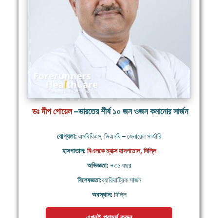
ডঃ দীপ গোয়েল
–ভারতের শীর্ষ ১০ জন ওজন কমানোর সার্জন
যোগ্যতা:
এমবিবিএস, ডিএনবি – জেনারেল সার্জারি
হাসপাতাল:
বিএলকে ম্যাক্স হাসপাতাল, দিল্লি
অভিজ্ঞতা:
+৩৫ বছর
বিশেষজ্ঞতা:
ব্যারিয়াট্রিক সার্জন
অবস্থান:
দিল্লি
এখনই পরামর্শ করুন