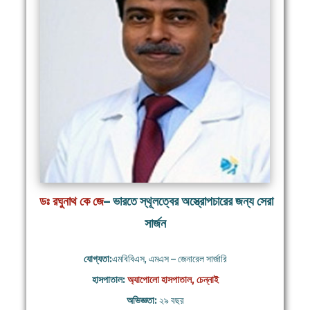
ডঃ রঘুনাথ কে জে
– ভারতে স্থূলত্বের অস্ত্রোপচারের জন্য সেরা
সার্জন
যোগ্যতা:
এমবিবিএস, এমএস – জেনারেল সার্জারি
হাসপাতাল:
অ্যাপোলো হাসপাতাল, চেন্নাই
অভিজ্ঞতা:
২৯ বছর