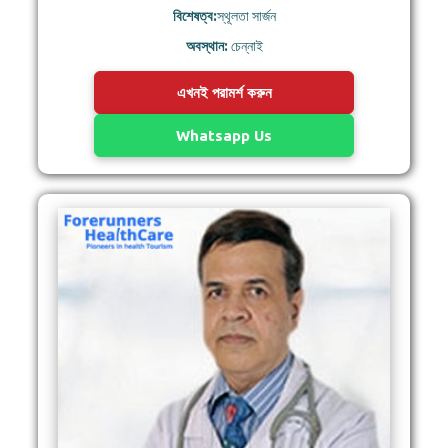
বিশেষত্ব:
স্থূলতা সার্জন
অবস্থান:
চেন্নাই
এখনই পরামর্শ করুন
Whatsapp Us