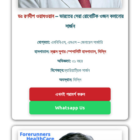
ডঃ রণদীপ ওয়াধওয়ান
– ভারতের সেরা রোবোটিক ওজন কমানোর
সার্জন
যোগ্যতা:
এমবিবিএস, এমএস – জেনারেল সার্জারি
হাসপাতাল:
ম্যাক্স সুপার স্পেশালিটি হাসপাতাল, দিল্লি
অভিজ্ঞতা:
৩১ বছর
বিশেষত্ব:
ব্যারিয়াট্রিক সার্জন
অবস্থান:
দিল্লি
এখনই পরামর্শ করুন
Whatsapp Us