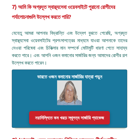
7) আমি কি অগ্রদূত স্বাস্থ্যসেবা ওয়েবসাইটে পুরানো রোগীদের
পর্যালোচনাগুলি উল্লেখ করতে পারি?
যেহেতু আমরা আপনার বিভ্রান্তি এবং উদ্বেগ বুঝতে পেরেছি, অগ্রদূত
স্বাস্থ্যসেবা ওয়েবসাইটের প্রশংসাপত্রের মাধ্যমে যাওয়া আপনাকে তাদের
দেওয়া পরিষেবা এবং চিকিত্সার মান সম্পর্কে মোটামুটি ধারণা পেতে সাহায্য
করতে পারে। এবং আপনি ওজন কমানোর সার্জারির জন্য আমাদের রোগীর গল্প
উল্লেখ করতে পারেন।
ভারতে ওজন কমানোর সার্জারির যাত্রা পড়ুন
নয়াদিল্লিতে কম খরচে স্থূলত্ব সার্জারি প্যাকেজ