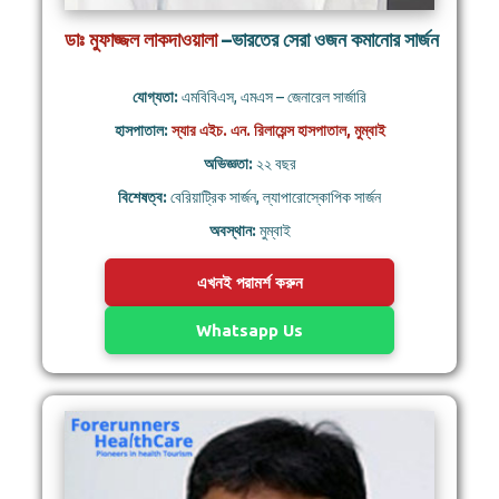
ডাঃ মুফাজ্জল লাকদাওয়ালা
–ভারতের সেরা ওজন কমানোর সার্জন
যোগ্যতা:
এমবিবিএস, এমএস – জেনারেল সার্জারি
হাসপাতাল:
স্যার এইচ. এন. রিলায়েন্স হাসপাতাল, মুম্বাই
অভিজ্ঞতা:
২২ বছর
বিশেষত্ব:
বেরিয়াট্রিক সার্জন, ল্যাপারোস্কোপিক সার্জন
অবস্থান:
মুম্বাই
এখনই পরামর্শ করুন
Whatsapp Us