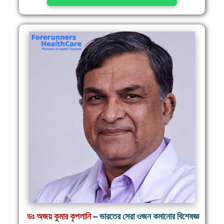
ডঃ অজয় ​​কুমার কৃপলানি
– ভারতের সেরা ওজন কমানোর বিশেষজ্ঞ