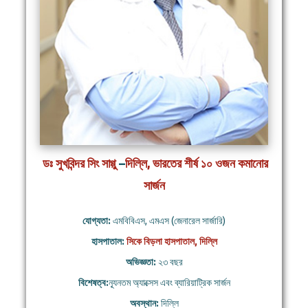
ডঃ সুখবিন্দর সিং সাগ্গু
–
দিল্লি, ভারতের শীর্ষ ১০ ওজন কমানোর
সার্জন
যোগ্যতা:
এমবিবিএস, এমএস (জেনারেল সার্জারি)
হাসপাতাল:
সিকে বিড়লা হাসপাতাল, দিল্লি
অভিজ্ঞতা:
২৩ বছর
বিশেষত্ব:
ন্যূনতম অ্যাক্সেস এবং ব্যারিয়াট্রিক সার্জন
অবস্থান:
দিল্লি