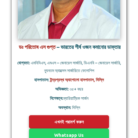
ডঃ পরিতোষ এস গুপ্ত
– ভারতের শীর্ষ ওজন কমানোর ডাক্তার
যোগ্যতা:
এমবিবিএস, এমএস – জেনারেল সার্জারি, ডিএনবি – জেনারেল সার্জারি,
ন্যূনতম অ্যাক্সেস সার্জারিতে ফেলোশিপ
হাসপাতাল:
ইন্দ্রপ্রস্থ অ্যাপোলো হাসপাতাল, দিল্লি
অভিজ্ঞতা:
৩৫+ বছর
বিশেষত্ব:
ব্যারিয়াট্রিক সার্জন
অবস্থান:
দিল্লি
এখনই পরামর্শ করুন
Whatsapp Us