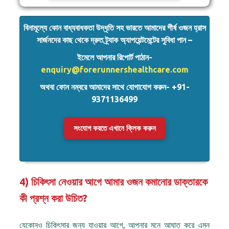
বিনামূল্যে কোন বাধ্যবাধকতা উদ্ধৃতি সহ ভারতে আমাদের শীর্ষ ওজন হ্রাস
সার্জনদের কাছ থেকে দ্রুত ট্র্যাক অ্যাপয়েন্টমেন্টের সুবিধা পান –
ইমেলে আপনার রিপোর্ট পাঠান-
enquiry@forerunnershealthcare.com
অথবা ফোন নম্বরে আমাদের সাথে যোগাযোগ করুন- +91-
9371136499
সংযোগ করতে এখানে ক্লিক করুন
4) চিকিৎসা নেওয়ার আগে আমার ওজন কমানোর ডাক্তারকে
কী প্রশ্ন করা উচিত?
যেকোনও চিকিৎসার জন্য যাওয়ার আগে, আপনার মনে আঘাত করে এমন