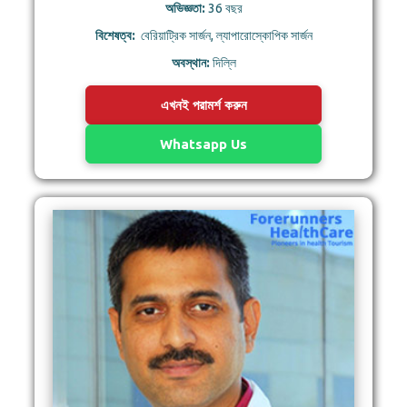
অভিজ্ঞতা:
36 বছর
বিশেষত্ব:
বেরিয়াট্রিক সার্জন, ল্যাপারোস্কোপিক সার্জন
অবস্থান:
দিল্লি
এখনই পরামর্শ করুন
Whatsapp Us