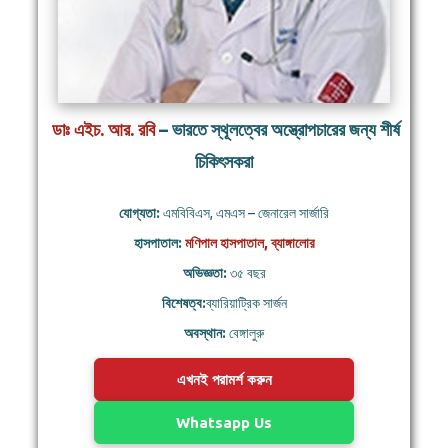
ডাঃ এইচ. আর. রবি
– ভারতে স্থূলত্বের অস্ত্রোপচারের জন্য শীর্ষ
চিকিৎসকরা
যোগ্যতা:
এমবিবিএস, এমএস – জেনারেল সার্জারি
হাসপাতাল:
মণিপাল হাসপাতাল, ব্যাঙ্গালোর
অভিজ্ঞতা:
৩৫ বছর
বিশেষত্ব:
ব্যারিয়াট্রিক সার্জন
অবস্থান:
বেঙ্গালুরু
এখনই পরামর্শ করুন
Whatsapp Us