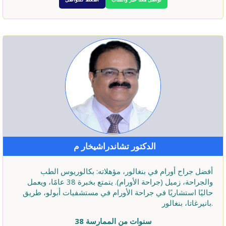
الدكتور تشاندراشيخار م
أفضل جراح أورام في بنغالور، مؤهلاته: بكالوريوس الطب
والجراحة، زميل (جراحة الأورام). يتمتع بخبرة 38 عامًا، ويعمل
حاليًا استشاريًا في جراحة الأورام في مستشفيات أبولو، طريق
بانيرغاتا، بنغالور.
38 سنوات من الممارسة