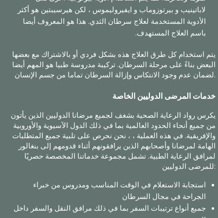
لاباتينيب و بيرتوزوماب و ايفيروليموس ، لكن هيرسيبتين هو أكثر
الأدوية المستخدمة لعلاج سرطان الثدي. هذا هو المعروف أيضا
باسم العلاج المستهدف.
يتم استخدام كل طرق العلاج هذه بشكل فردي أو بالاشتراك مع بعضها
البعض بناءً على مرحلة السرطان. تركيبة مدروسة طبيا هو المهم أيضا
لضمان عدم وجود الانتكاس وإزالة السرطان تماما من جسم الإنسان.
خدمات المرضى الدوليين الخاصة
يكرس رواد الرعاية الصحية بشغف لجميع مرضانا الدوليين الذين يأتون
من جميع أنحاء الحدود العالمية بما في ذلك الدول الآسيوية والأوروبية
والإفريقية. في هذه العملية ، ، نحن نحرص على تلبية جميع المتطلبات
الهامة لمرضانا وأصحابهم الذين يرافقونهم أثناء قدومهم إلى بنغالور
لمرافق الرعاية الطبية. تشمل مجموعة خدماتنا المخصصة حصريًا
للمرضى الدوليين:
استجابة الاستعلام في الوقت المناسب ومدروس من خبراء
الجراحة في مجال السرطان
جميع أنواع ترتيبات السفر بما في ذلك مرافق النقل والسفر داخل