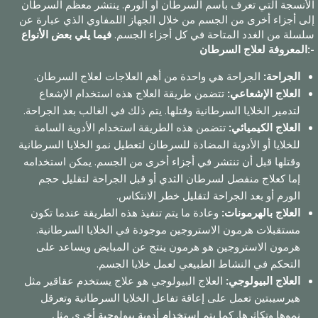
الأنسجة التي تعرف باسم السرطان أو الورم. ينتشر معظم السرطان
إلى أجزاء أخرى من الجسم من خلال الجهاز اللمفاوي الذي عبارة عن
سلسلة من الغدد المتاحة في كل أجزاء الجسم.
فيما يلي بعض الأنواع
المعروفة لعلاج السرطان:-
الجراحة:
الجراحة هي واحدة من أهم العلاجات لعلاج السرطان.
العلاج الإشعاعي:
تتضمن طريقة العلاج هذه استخدام الإشعاع
لتدمير الخلايا السرطانية وقتلها. يتم ذلك في الغالب بعد الجراحة.
العلاج الكيميائي:
تتضمن هذه الطريقة استخدام الأدوية السامة
للخلايا أو الأدوية المضادة للسرطان لتعطيل نمو الخلايا السرطانية
وقتلها قبل أن تنتشر في أجزاء أخرى من الجسم. يمكن استخدامه
إما كعلاج منفصل لسرطان الثدي أو قبل الجراحة لتقليل حجم
الورم أو بعد الجراحة لتقليل خطر الانتكاس.
العلاج بالهرمونات:
وعادة ما يتم تنفيذ هذه الطريقة عندما تكون
مستقبلات هرمون الاستروجين موجودة في الخلايا السرطانية.
هرمون الاستروجين هو هرمون ينتج عن المبايض ويساعد على
التحكم في النشاط الطبيعي لعمل خلايا الجسم.
العلاج البيولوجي:
العلاج البيولوجي هو علاج يستخدم عقاقير مثل
هيرسيبتين تعمل على إعاقة تفاعل الخلايا السرطانية وتعرقل
نموها وتكاثرها. كما يتم استخدام أدوية بيولوجية أخرى مثل