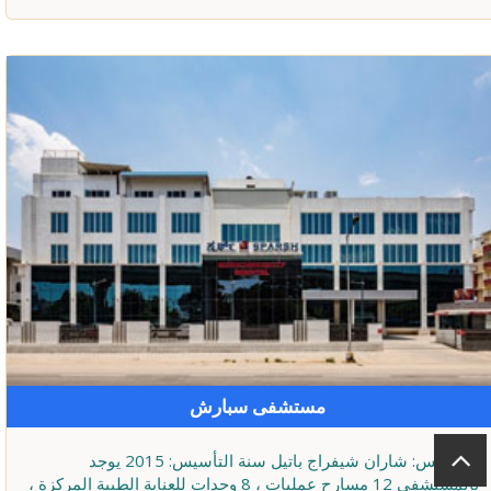
مستشفى سبارش
المؤسس: شاران شيفراج باتيل سنة التأسيس: 2015 يوجد
بالمستشفى 12 مسارح عمليات ، 8 وحدات للعناية الطبية المركزة ،