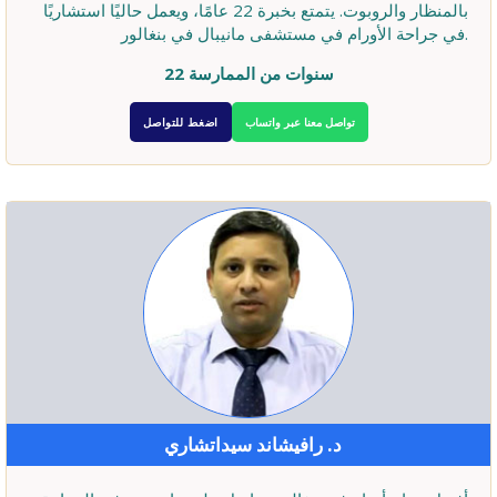
بالمنظار والروبوت. يتمتع بخبرة 22 عامًا، ويعمل حاليًا استشاريًا
في جراحة الأورام في مستشفى مانيبال في بنغالور.
22 سنوات من الممارسة
تواصل معنا عبر واتساب
اضغط للتواصل
د. رافيشاند سيداتشاري