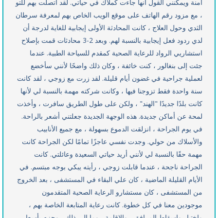
آمنة ويمكنني القول أنها جاءت كملاك في حياتي. لقد اتصلت بهم للتو
، مع مزود رقم الهاتف على موقع الويب الخاص بهم لمعرفة سرطان
الثدي وحول العلاج ، كانت المحادثة الأولى إيجابية للغاية لدرجة أن
لدي ردود فعل إيجابية بالنسبة لهم. وبعد 2-3 محادثات قمت بإصلاح
استشاريي الرواد للرعاية الصحية كمقدم للسياحة الطبية. عندما
جئت إلى بنغالور ، كنت خائفة ، وكان ذلك واضحًا لأنني سأخضع
لعملية جراحية في غضون أيام قليلة. لقد زرت مع زوجي ، لقد كانت
سنة واحدة فقط تزوجنا فيها ، وكانت شركته مهمة بالنسبة لي لأنها
كانت بلدًا جديدًا "الهند" ، ولكن على طول الطريق سافرت ، وأخذت
لمحة عن أماكن جديدة. هذه الوجهة الجديدة جعلتني أشعر بالراحة.
في يوم الجراحة ، انزلقت الدموع بسهولة ، مع جميع الأنابيب
والأسلاك من حولي. وجدت نفسي عاجزًا تمامًا لكن الجراحة كانت
مهمة حقًا بالنسبة لي لأنني أريد حياتي السعيدة وعائلتي. كانت
الجراحة ناجحة ، عندما قابلت زوجي ، رأيته يبكي بوجه مبتسم. في
الأيام القليلة الماضية ، كان علي البقاء في المستشفى ، بعد الخروج
من المستشفى ، كان مستشارو الرعاية الصحية المتقدمون
موجودين معنا في كل خطوة. كانت رعاية المتابعة الخاصة بهم ،
واختيار وإسقاط المرافق ، والإقامة ، وما إلى ذلك ، وحزم بأسعار