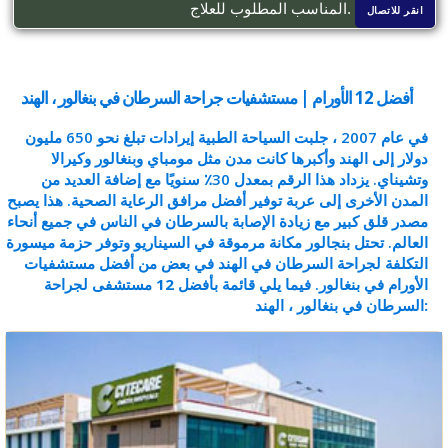
المناسب المطلوب للعلاج.
انقر للاتصال
أفضل 12 الأورام | مستشفيات جراحة السرطان في بنغالور ، الهند
في عام 2007 ، جلبت السياحة الطبية إيرادات تبلغ نحو 650 مليون
دولار إلى الهند وأكبرها كانت مدن مثل مومباي وبنغالور وكيرالا
وتشيناي. يزداد هذا الرقم بمعدل 30٪ سنويًا مع إضافة العديد من
المدن الأخرى إلى عربة توفير أفضل مرافق الرعاية الصحية. هذا يصبح
مصدر قلق كبير مع زيادة الإصابة بالسرطان في الناس في جميع أنحاء
العالم. تحتل بنجالور مكانة مرموقة في السيناريو وتوفر حزمة ميسورة
التكلفة لجراحة السرطان في الهند في بعض من أفضل مستشفيات
الأورام في بنغالور.
فيما يلي قائمة بأفضل 12 مستشفى لجراحة
السرطان في بنغالور ، الهند: