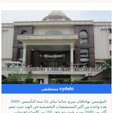
مستشفى vydehi
المؤسس: بهاجافان سري ساتيا ساي بابا سنة التأسيس: 2000
هذه واحدة من أكبر المستشفيات التخصصية في الهند حيث تضم
أكثر من 1600 سرير حيث يتم حجز 30٪ من الأسرّة لخدمات