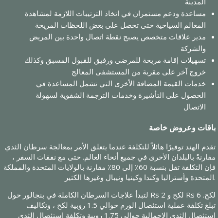
المدينة
مساعدة ودعم مستمران في اتخاذ الترتيبات اللازمة لمشاهدة
المعالم السياحية حتى تحصل على بعض اللحظات المريحة
مدير علاقات متخصص يصبح نقطة اتصال واحدة بين المريض
والشركة
تسهيلات إقامة مريحة للمرضى ورفيق للقبول المسبق وكذلك
خروج آخر على مقربة من المستشفى المعالج
خدمات القيمة المضافة الأخرى التي تشمل المساعدة في
الحصول على التأشيرة وخدمات الترجمة الشفوية لسهولة
الاتصال
باقات وعروض خاصة
تقدم الهند توفيرًا هائلاً للتكلفة عندما يتعلق الأمر بمعالجة سرطان الثدي
مقارنةً بالبلدان الأخرى في جميع أنحاء العالم. حتى مع نفقات السفر ،
فإن التكلفة تقل بنسبة 60٪ إلى 80٪ مقارنة بالولايات المتحدة والمملكة
المتحدة وأستراليا وكندا وكينيا ونيبال وغيرها الكثير.
لتبدأ علاجات السرطان الكاملة في بنجالور حول Rs 2 لكح و Rs 6 لكح.
تبلغ تكلفة عملية استئصال الورم حوالي 1.5 روبية لكح ، وتكاليف
استئصال الثدي الإجمالية حوالي 1.75 روبية وتكلفة استئصال الثدي