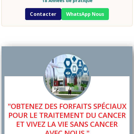
18 Années de pratique
Contacter
WhatsApp Nous
"OBTENEZ DES FORFAITS SPÉCIAUX
POUR LE TRAITEMENT DU CANCER
ET VIVEZ LA VIE SANS CANCER
AVEC NOUS."