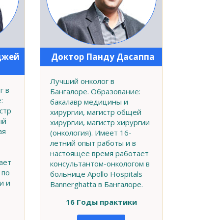
джей
Доктор Панду Дасаппа
Лучший онколог в
г в
Бангалоре. Образование:
:
бакалавр медицины и
стр
хирургии, магистр общей
ый
хирургии, магистр хирургии
ая
(онкология). Имеет 16-
летний опыт работы и в
настоящее время работает
ает
консультантом-онкологом в
 по
больнице Apollo Hospitals
и и
Bannerghatta в Бангалоре.
16 Годы практики