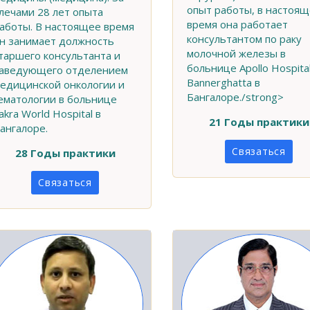
опыт работы, в настоя
лечами 28 лет опыта
время она работает
аботы. В настоящее время
консультантом по раку
н занимает должность
молочной железы в
таршего консультанта и
больнице Apollo Hospita
аведующего отделением
Bannerghatta в
едицинской онкологии и
Бангалоре./strong>
ематологии в больнице
akra World Hospital в
21 Годы практики
ангалоре.
Связаться
28 Годы практики
Связаться