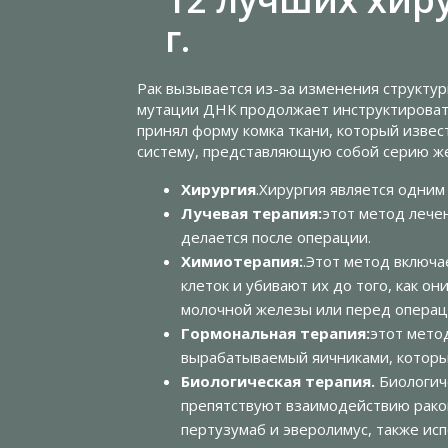
г.
Рак вызывается из-за изменения структур
мутации ДНК продолжает инструктировать
принял форму комка ткани, который извес
систему, представляющую собой серию же
Хирургия
.Хирургия является одним
Лучевая терапия:
этот метод лече
делается после операции.
Химиотерапия:
.Этот метод включа
клеток и убивают их до того, как о
молочной железы или перед операц
Гормональная терапия:
этот метод
вырабатываемый яичниками, которы
Биологическая терапия.
Биологиче
препятствуют взаимодействию раков
пертузумаб и эверолимус, также ис