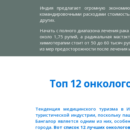
Индия предлагает огромную экономи
командировочными расходами стоимость 
других.
Начать с полного диапазона лечения рака 
около 1,75 рупий, а радикальная мастэкт
химиотерапии стоит от 50 до 60 тысяч ру
из мер предосторожности после лечения 
Топ 12 онколог
Тенденция медицинского туризма в И
туристической индустрии, поскольку па
Бангалор является одним из них, особе
города.
Вот список 12 лучших онкологов