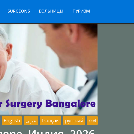
SURGEONS
БОЛЬНИЦЫ
ТУРИЗМ
English
عربى
français
русский
বাংলা
лоре, Индия, 2026