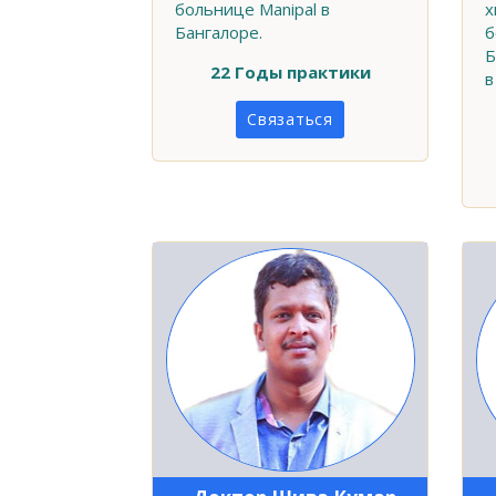
больнице Manipal в
х
Бангалоре.
б
Б
22 Годы практики
в
Связаться