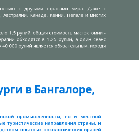
внению с другими странами мира. Даже с
 Австралии, Канаде, Кении, Непале и многих
коло 1,5 рупий, общая стоимость мастэктомии -
ерапии обходятся в 1,25 рупий, а один сеанс
о 40 000 рупий является обязательным, исходя
рги в Бангалоре,
инской промышленности, но и местной
ые туристические направления страны, и
водством опытных онкологических врачей