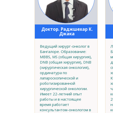
Доктор. Раджшехар К.
Джака
Ведущий хирург-онколог в
Л
Бангалоре. Образование:
Б
MBBS, MS (общая хирургия),
м
DNB (общая хирургия), DNB
д
(хирургическая онкология),
с
ординатура по
х
лапароскопической и
К
роботизированной
х
хирургической онкологии.
ч
Имеет 22-летний опыт
к
работы и в настоящее
2
время работает
н
консультантом-онкологом в
к