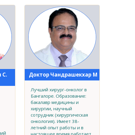
 С.
Доктор Чандрашекхар М
Лучший хирург-онколог в
Бангалоре. Образование:
бакалавр медицины и
хирургии, научный
сотрудник (хирургическая
онкология). Имеет 38-
летний опыт работы и в
ний
настоящее время работает