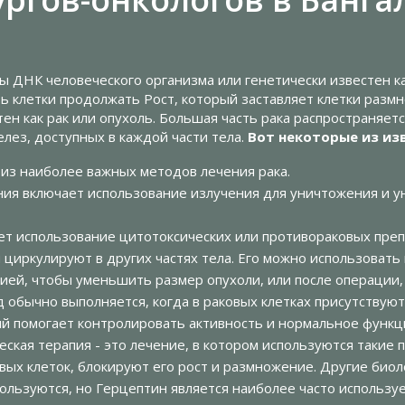
ы ДНК человеческого организма или генетически известен как
 клетки продолжать Рост, который заставляет клетки размн
тен как рак или опухоль. Большая часть рака распространяет
лез, доступных в каждой части тела.
Вот некоторые из из
 из наиболее важных методов лечения рака.
ния включает использование излучения для уничтожения и у
ет использование цитотоксических или противораковых пре
ни циркулируют в других частях тела. Его можно использовать
ией, чтобы уменьшить размер опухоли, или после операции,
 обычно выполняется, когда в раковых клетках присутствуют
й помогает контролировать активность и нормальное функц
ская терапия - это лечение, в котором используются такие 
ых клеток, блокируют его рост и размножение. Другие биоло
пользуются, но Герцептин является наиболее часто использ