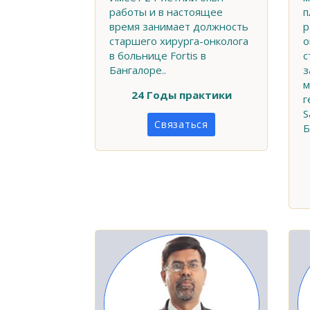
работы и в настоящее
п
время занимает должность
р
старшего хирурга-онколога
о
в больнице Fortis в
с
Бангалоре..
з
м
24 Годы практики
г
S
Связаться
Б