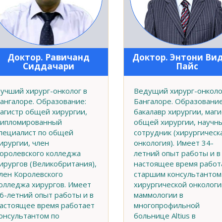
Доктор. Равичанд
Доктор. Энтони Ви
Сиддачари
Пайс
учший хирург-онколог в
Ведущий хирург-онколо
ангалоре. Образование:
Бангалоре. Образование
агистр общей хирургии,
бакалавр хирургии, маги
ипломированный
общей хирургии, научн
пециалист по общей
сотрудник (хирургическ
ирургии, член
онкология). Имеет 34-
оролевского колледжа
летний опыт работы и в
ирургов (Великобритания),
настоящее время работ
лен Королевского
старшим консультантом
олледжа хирургов. Имеет
хирургической онкологи
6-летний опыт работы и в
маммологии в
астоящее время работает
многопрофильной
онсультантом по
больнице Altius в