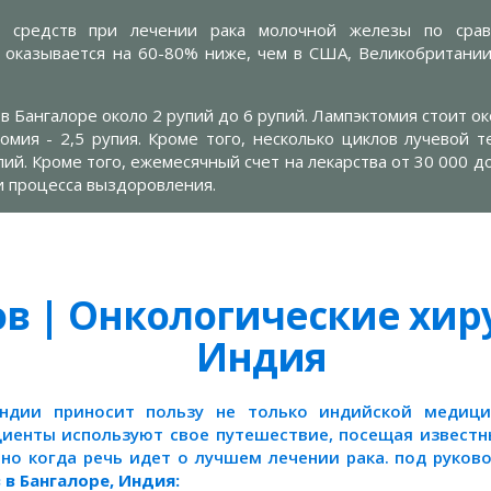
ю средств при лечении рака молочной железы по сра
оказывается на 60-80% ниже, чем в США, Великобритании,
в Бангалоре около 2 рупий до 6 рупий. Лампэктомия стоит о
омия - 2,5 рупия. Кроме того, несколько циклов лучевой т
пий. Кроме того, ежемесячный счет на лекарства от 30 000 д
и процесса выздоровления.
ов | Онкологические хиру
Индия
ндии приносит пользу не только индийской медиц
циенты используют свое путешествие, посещая известн
нно когда речь идет о лучшем лечении рака. под руко
 в Бангалоре, Индия: