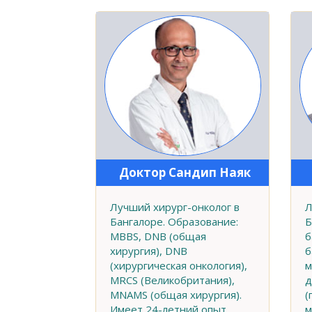
Доктор Сандип Наяк
Лучший хирург-онколог в
Л
Бангалоре. Образование:
Б
MBBS, DNB (общая
б
хирургия), DNB
б
(хирургическая онкология),
м
MRCS (Великобритания),
д
MNAMS (общая хирургия).
(
Имеет 24-летний опыт
м