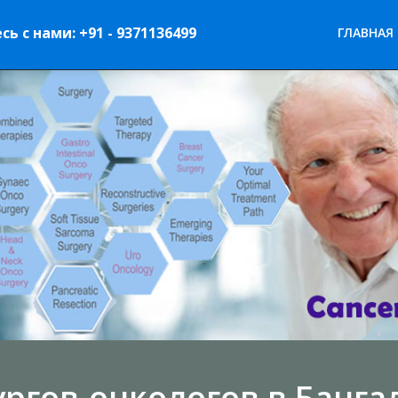
ь с нами: +91 - 9371136499
ГЛАВНАЯ
ргов-онкологов в Банга