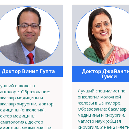
Доктор Винит Гупта
Доктор Джайанти
Тумси
учший онколог в
Лучший специалист по
ангалоре. Образование:
онкологии молочной
акалавр медицины и
железы в Бангалоре.
акалавр хирургии, доктор
Образование: бакалавр
едицины (онкология),
медицины и хирургии,
октор медицины
магистр наук (общая
гематология), доктор
хирургия). У неё 21-лет
едицины (медицина). За