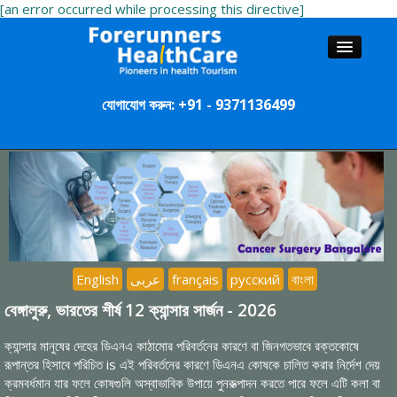
[an error occurred while processing this directive]
যোগাযোগ করুন: +91 - 9371136499
বাড়ি
শল্যবিদ
হাসপাতাল
ভ্রমণব্যবস্থা
English
عربى
français
русский
বাংলা
বেঙ্গালুরু, ভারতের শীর্ষ 12 ক্যান্সার সার্জন - 2026
ক্যান্সার মানুষের দেহের ডিএনএ কাঠামোর পরিবর্তনের কারণে বা জিনগতভাবে রক্তকোষে
রূপান্তর হিসাবে পরিচিত is এই পরিবর্তনের কারণে ডিএনএ কোষকে চালিত করার নির্দেশ দেয়
ক্রমবর্ধমান যার ফলে কোষগুলি অস্বাভাবিক উপায়ে পুনরুত্পাদন করতে পারে ফলে এটি কলা বা