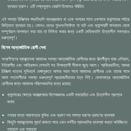
ব্যবহৃত ড্রাগ। এটি লক্ষ্যযুক্ত থেরাপি হিসাবেও পরিচিত
এই সমস্ত চিকিত্সার পদ্ধতিগুলি স্বতন্ত্রভাবে বা একে অপরের সাথে একসাথে ক্যান্সারের পর্যায়ে
ভিত্তিতে ব্যবহৃত হয়। কোনও দেহের পুনঃসংশ্লিষ্টতা না ঘটে এবং ক্যান্সারটি মানবদেহ থেকে
সম্পূর্ণরূপে অপসারণ করা যায় তা নিশ্চিত করার জন্য একটি মেডিক্যালি চিন্তাশীল সমন্বয়ও
গুরুত্বপূর্ণ।
বিশেষ আন্তর্জাতিক রোগী সেবা
অগ্রণীগণের স্বাস্থ্যসেবা আমাদের সমস্ত আন্তর্জাতিক রোগীদের জন্য উত্সর্গীকৃত যারা এশিয়ান,
ইউরোপীয় এবং আফ্রিকান দেশগুলি সহ বিশ্বব্যাপী সীমানা জুড়ে আসে। প্রক্রিয়াটিতে, আমরা
চিকিত্সা যত্নের সুবিধার্থে বেঙ্গালুরুতে আসার সাথে সাথে আমাদের রোগীদের এবং তাদের সাথে
আসা সহযোগীদের সমস্ত গুরুত্বপূর্ণ প্রয়োজনীয়তার যত্ন নিই। কেবলমাত্র আন্তর্জাতিক
রোগীদের জন্য আমাদের পরিসেবাগুলির মধ্যে রয়েছে:
ক্যান্সারের ক্ষেত্রে অস্ত্রোপচার বিশেষজ্ঞদের একটি সময়োচিত এবং চিন্তাশীল প্রশ্নের
জবাব
নগরের মধ্যে স্থানান্তর সুবিধা এবং ভ্রমণ সহ সমস্ত ধরণের ভ্রমণের ব্যবস্থা
কিছুটা স্বাচ্ছন্দ্যময় মুহুর্ত থাকতে পারে এমন দর্শনীয় স্থানগুলির ব্যবস্থা করতে অবিচ্ছিন্ন
সহায়তা এবং সহায়তা