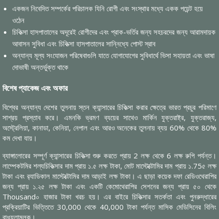
একজন নিবেদিত সম্পর্কের পরিচালক যিনি রোগী এবং সংস্থার মধ্যে একক পয়েন্ট হয়ে
ওঠেন
চিকিত্সা হাসপাতালের অদূরেই রোগীদের এবং প্রাক-ভর্তির জন্য সহচরদের জন্য আরামদায়ক
আবাসন সুবিধা এবং চিকিত্সা হাসপাতালের সান্নিধ্যে পোস্ট স্রাব
অন্যান্য মূল্য সংযোজন পরিষেবাগুলি যাতে যোগাযোগের সুবিধার্থে ভিসা সহায়তা এবং ভাষা
দোভাষী অন্তর্ভুক্ত থাকে
বিশেষ প্যাকেজ এবং অফার
বিশ্বের অন্যান্য দেশের তুলনায় স্তন ক্যান্সারের চিকিত্সা করার ক্ষেত্রে ভারত প্রচুর পরিমাণে
সাশ্রয় প্রস্তাব করে। এমনকি ভ্রমণ ব্যয়ের সাথেও মার্কিন যুক্তরাষ্ট্র, যুক্তরাজ্য,
অস্ট্রেলিয়া, কানাডা, কেনিয়া, নেপাল এবং আরও অনেকের তুলনায় ব্যয় 60% থেকে 80%
কম দেখা যায়।
ব্যাঙ্গালোরের সম্পূর্ণ ক্যান্সারের চিকিত্সা শুরু করতে প্রায় 2 লক্ষ থেকে 6 লক্ষ রুপি পর্যন্ত।
লাম্পেকটমির শল্যচিকিত্সার দাম প্রায় ১.৫ লক্ষ টাকা, মোট মাস্টেক্টোমির দাম প্রায় ১.75৫ লক্ষ
টাকা এবং র‌্যাডিকাল মাস্টেক্টোমির দাম আড়াই লক্ষ টাকা। এ ছাড়া কয়েক দফা রেডিওথেরাপির
জন্য প্রায় ১.২৫ লক্ষ টাকা এবং একটি কেমোথেরাপির সেশনের জন্য প্রায় ৫০ থেকে
Thousand০ হাজার টাকা খরচ হয়। এর বাইরে চিকিত্সার সতর্কতা এবং পুনরুদ্ধারের
প্রক্রিয়াটির ভিত্তিতে 30,000 থেকে 40,000 টাকা পর্যন্ত মাসিক মেডিসিনের বিলিং
বাধ্যতামূলক।