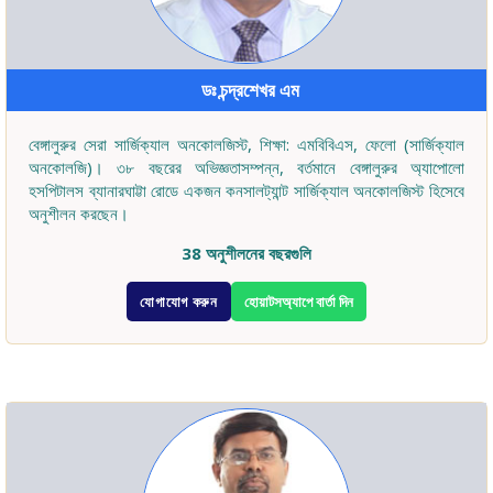
ডঃ চন্দ্রশেখর এম
বেঙ্গালুরুর সেরা সার্জিক্যাল অনকোলজিস্ট, শিক্ষা: এমবিবিএস, ফেলো (সার্জিক্যাল
অনকোলজি)। ৩৮ বছরের অভিজ্ঞতাসম্পন্ন, বর্তমানে বেঙ্গালুরুর অ্যাপোলো
হসপিটালস ব্যানারঘাট্টা রোডে একজন কনসালট্যান্ট সার্জিক্যাল অনকোলজিস্ট হিসেবে
অনুশীলন করছেন।
38 অনুশীলনের বছরগুলি
যোগাযোগ করুন
হোয়াটসঅ্যাপে বার্তা দিন