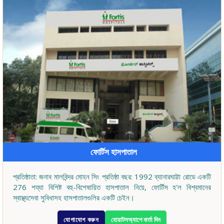
ফোর্টিস হাসপাতাল
প্রতিষ্ঠাতা: জনাব মালবিন্দর মোহন সিং প্রতিষ্ঠা বছর: 1992 ব্যানারঘাট্টা রোডে একটি
276 শয্যা বিশিষ্ট বহু-বিশেষায়িত হাসপাতাল নিয়ে, ফোর্টিস হ'ল বিশ্বমানের
স্বাস্থ্যসেবা সুবিধাসহ হাসপাতালগুলির একটি চেইন।
যোগাযোগ করুন
হোয়াটসঅ্যাপে বার্তা দিন