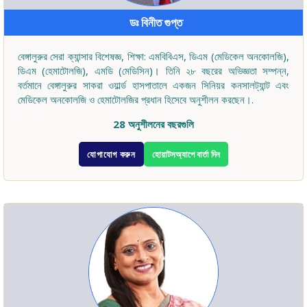
ডঃ বিনীত গুপ্ত
বেঙ্গালুরুর সেরা ক্যান্সার বিশেষজ্ঞ, শিক্ষা: এমবিবিএস, ডিএম (মেডিকেল অনকোলজি),
ডিএম (হেমাটোলজি), এমডি (মেডিসিন)। তিনি ২৮ বছরের অভিজ্ঞতা সম্পন্ন,
বর্তমানে বেঙ্গালুরুর সাকরা ওয়ার্ল্ড হাসপাতালে একজন সিনিয়র কনসালট্যান্ট এবং
মেডিকেল অনকোলজি ও হেমাটোলজির প্রধান হিসেবে অনুশীলন করছেন।.
28 অনুশীলনের বছরগুলি
যোগাযোগ করুন
হোয়াটসঅ্যাপে বার্তা দিন