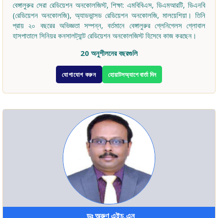
বেঙ্গালুরুর সেরা রেডিয়েশন অনকোলজিস্ট, শিক্ষা: এমবিবিএস, ডিএমআরটি, ডিএনবি
(রেডিয়েশন অনকোলজি), অ্যাডভান্সড রেডিয়েশন অনকোলজি, মালয়েশিয়া। তিনি
প্রায় ২০ বছরের অভিজ্ঞতা সম্পন্ন, বর্তমানে বেঙ্গালুরুর গ্লেনিগেলস গ্লোবাল
হাসপাতালে সিনিয়র কনসালট্যান্ট রেডিয়েশন অনকোলজিস্ট হিসেবে কাজ করছেন।
20 অনুশীলনের বছরগুলি
যোগাযোগ করুন
হোয়াটসঅ্যাপে বার্তা দিন
ডঃ অরুণ এইচ.এন