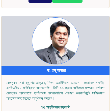
ডঃ পান্ডু দাসাপ্পা
বেঙ্গালুরুর সেরা ক্যান্সার ডাক্তার, শিক্ষা: এমবিবিএস, এমএস - জেনারেল সার্জারি,
এমসিএইচ - সার্জিক্যাল অনকোলজি। তিনি ১৬ বছরের অভিজ্ঞতা সম্পন্ন, বর্তমানে
বেঙ্গালুরুর অ্যাপোলো হসপিটালস ব্যানারঘাট্টায় একজন কনসালট্যান্ট সার্জিক্যাল
অনকোলজিস্ট হিসেবে অনুশীলন করছেন।
16 অনুশীলনের বছরগুলি