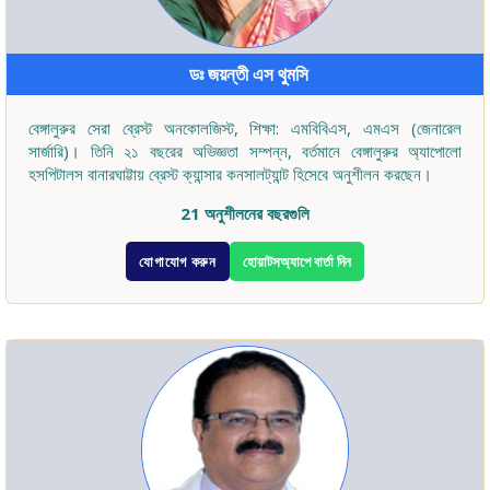
ডঃ জয়ন্তী এস থুমসি
বেঙ্গালুরুর সেরা ব্রেস্ট অনকোলজিস্ট, শিক্ষা: এমবিবিএস, এমএস (জেনারেল
সার্জারি)। তিনি ২১ বছরের অভিজ্ঞতা সম্পন্ন, বর্তমানে বেঙ্গালুরুর অ্যাপোলো
হসপিটালস বানারঘাট্টায় ব্রেস্ট ক্যান্সার কনসালট্যান্ট হিসেবে অনুশীলন করছেন।
21 অনুশীলনের বছরগুলি
যোগাযোগ করুন
হোয়াটসঅ্যাপে বার্তা দিন