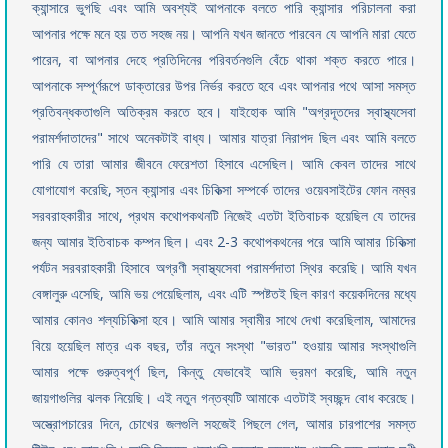
ক্যান্সারে ভুগছি এবং আমি অবশ্যই আপনাকে বলতে পারি ক্যান্সার পরিচালনা করা
আপনার পক্ষে মনে হয় তত সহজ নয়। আপনি যখন জানতে পারবেন যে আপনি মারা যেতে
পারেন, বা আপনার দেহে প্রতিদিনের পরিবর্তনগুলি বেঁচে থাকা শক্ত করতে পারে।
আপনাকে সম্পূর্ণরূপে ডাক্তারের উপর নির্ভর করতে হবে এবং আপনার পথে আসা সমস্ত
প্রতিবন্ধকতাগুলি অতিক্রম করতে হবে। যাইহোক আমি "অগ্রদূতদের স্বাস্থ্যসেবা
পরামর্শদাতাদের" সাথে অনেকটাই বাধ্য। আমার যাত্রা নিরাপদ ছিল এবং আমি বলতে
পারি যে তারা আমার জীবনে ফেরেশতা হিসাবে এসেছিল। আমি কেবল তাদের সাথে
যোগাযোগ করেছি, স্তন ক্যান্সার এবং চিকিত্সা সম্পর্কে তাদের ওয়েবসাইটের ফোন নম্বর
সরবরাহকারীর সাথে, প্রথম কথোপকথনটি নিজেই এতটা ইতিবাচক হয়েছিল যে তাদের
জন্য আমার ইতিবাচক কম্পন ছিল। এবং 2-3 কথোপকথনের পরে আমি আমার চিকিত্সা
পর্যটন সরবরাহকারী হিসাবে অগ্রণী স্বাস্থ্যসেবা পরামর্শদাতা স্থির করেছি। আমি যখন
বেঙ্গালুরু এসেছি, আমি ভয় পেয়েছিলাম, এবং এটি স্পষ্টতই ছিল কারণ কয়েকদিনের মধ্যে
আমার কোনও শল্যচিকিত্সা হবে। আমি আমার স্বামীর সাথে দেখা করেছিলাম, আমাদের
বিয়ে হয়েছিল মাত্র এক বছর, তাঁর নতুন সংস্থা "ভারত" হওয়ায় আমার সংস্থাগুলি
আমার পক্ষে গুরুত্বপূর্ণ ছিল, কিন্তু যেভাবেই আমি ভ্রমণ করেছি, আমি নতুন
জায়গাগুলির ঝলক নিয়েছি। এই নতুন গন্তব্যটি আমাকে এতটাই স্বচ্ছন্দ বোধ করেছে।
অস্ত্রোপচারের দিনে, চোখের জলগুলি সহজেই পিছলে গেল, আমার চারপাশের সমস্ত