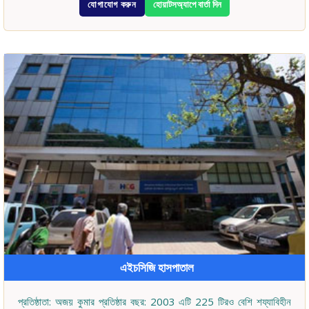
যোগাযোগ করুন
হোয়াটসঅ্যাপে বার্তা দিন
এইচসিজি হাসপাতাল
প্রতিষ্ঠাতা: অজয় কুমার প্রতিষ্ঠার বছর: 2003 এটি 225 টিরও বেশি শয্যাবিহীন