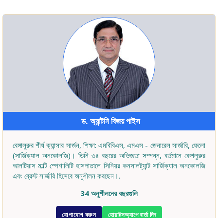
ড. অ্যান্টনি বিজয় পাইস
বেঙ্গালুরুর শীর্ষ ক্যান্সার সার্জন, শিক্ষা: এমবিবিএস, এমএস - জেনারেল সার্জারি, ফেলো
(সার্জিক্যাল অনকোলজি)। তিনি ৩৪ বছরের অভিজ্ঞতা সম্পন্ন, বর্তমানে বেঙ্গালুরুর
আলটিয়াস মাল্টি স্পেশালিটি হাসপাতালে সিনিয়র কনসালট্যান্ট সার্জিক্যাল অনকোলজি
এবং ব্রেস্ট সার্জারি হিসেবে অনুশীলন করছেন।.
34 অনুশীলনের বছরগুলি
যোগাযোগ করুন
হোয়াটসঅ্যাপে বার্তা দিন