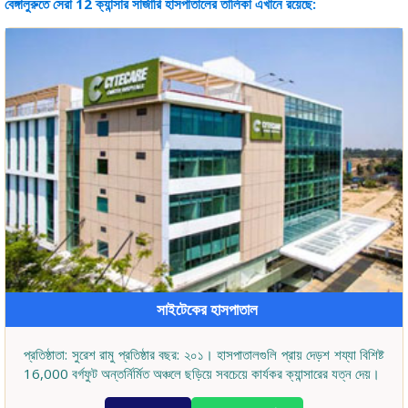
বেঙ্গালুরুতে সেরা 12 ক্যান্সার সার্জারি হাসপাতালের তালিকা এখানে রয়েছে:
সাইটেকের হাসপাতাল
প্রতিষ্ঠাতা: সুরেশ রামু প্রতিষ্ঠার বছর: ২০১। হাসপাতালগুলি প্রায় দেড়শ শয্যা বিশিষ্ট
16,000 বর্গফুট অন্তর্নির্মিত অঞ্চলে ছড়িয়ে সবচেয়ে কার্যকর ক্যান্সারের যত্ন দেয়।