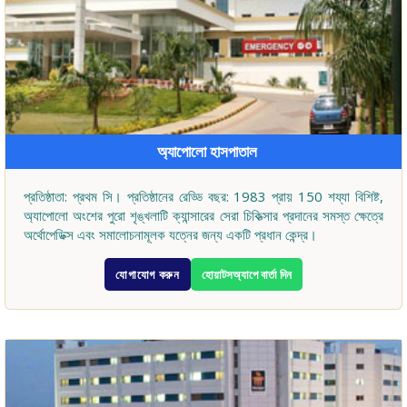
অ্যাপোলো হাসপাতাল
প্রতিষ্ঠাতা: প্রথম সি। প্রতিষ্ঠানের রেড্ডি বছর: 1983 প্রায় 150 শয্যা বিশিষ্ট,
অ্যাপোলো অংশের পুরো শৃঙ্খলাটি ক্যান্সারের সেরা চিকিত্সার প্রদানের সমস্ত ক্ষেত্রে
অর্থোপেডিক্স এবং সমালোচনামূলক যত্নের জন্য একটি প্রধান কেন্দ্র।
যোগাযোগ করুন
হোয়াটসঅ্যাপে বার্তা দিন