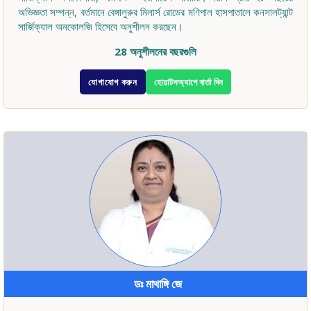
অভিজ্ঞতা সম্পন্ন, বর্তমানে বেঙ্গালুরুর মিলার্স রোডের মণিপাল হাসপাতালে কনসালট্যান্ট
সার্জিক্যাল অনকোলজি হিসেবে অনুশীলন করছেন।
28 অনুশীলনের বছরগুলি
যোগাযোগ করুন
হোয়াটসঅ্যাপে বার্তা দিন
ডঃ মাথাঙ্গি জে