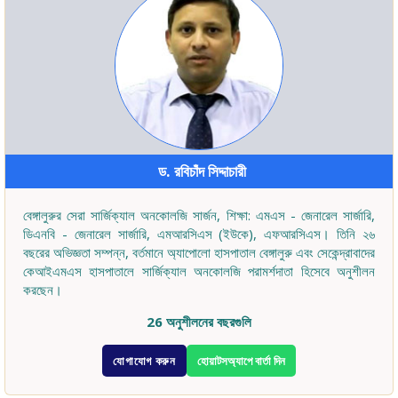
ড. রবিচাঁদ সিদ্দাচারী
বেঙ্গালুরুর সেরা সার্জিক্যাল অনকোলজি সার্জন, শিক্ষা: এমএস - জেনারেল সার্জারি,
ডিএনবি - জেনারেল সার্জারি, এমআরসিএস (ইউকে), এফআরসিএস। তিনি ২৬
বছরের অভিজ্ঞতা সম্পন্ন, বর্তমানে অ্যাপোলো হাসপাতাল বেঙ্গালুরু এবং সেকেন্দ্রাবাদের
কেআইএমএস হাসপাতালে সার্জিক্যাল অনকোলজি পরামর্শদাতা হিসেবে অনুশীলন
করছেন।
26 অনুশীলনের বছরগুলি
যোগাযোগ করুন
হোয়াটসঅ্যাপে বার্তা দিন