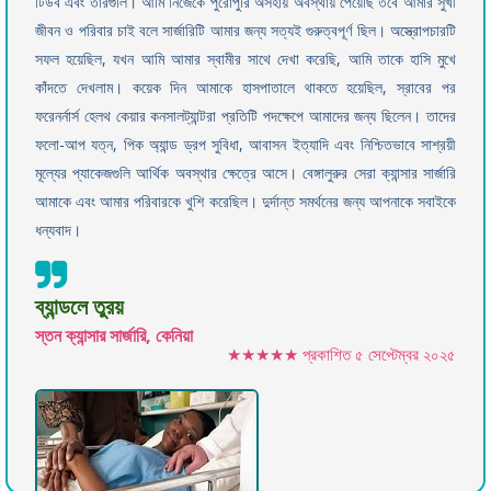
টিউব এবং তারগুলি। আমি নিজেকে পুরোপুরি অসহায় অবস্থায় পেয়েছি তবে আমার সুখী
জীবন ও পরিবার চাই বলে সার্জারিটি আমার জন্য সত্যই গুরুত্বপূর্ণ ছিল। অস্ত্রোপচারটি
সফল হয়েছিল, যখন আমি আমার স্বামীর সাথে দেখা করেছি, আমি তাকে হাসি মুখে
কাঁদতে দেখলাম। কয়েক দিন আমাকে হাসপাতালে থাকতে হয়েছিল, স্রাবের পর
ফরেনর্নার্স হেলথ কেয়ার কনসালট্যান্টরা প্রতিটি পদক্ষেপে আমাদের জন্য ছিলেন। তাদের
ফলো-আপ যত্ন, পিক অ্যান্ড ড্রপ সুবিধা, আবাসন ইত্যাদি এবং নিশ্চিতভাবে সাশ্রয়ী
মূল্যের প্যাকেজগুলি আর্থিক অবস্থার ক্ষেত্রে আসে। বেঙ্গালুরুর সেরা ক্যান্সার সার্জারি
আমাকে এবং আমার পরিবারকে খুশি করেছিল। দুর্দান্ত সমর্থনের জন্য আপনাকে সবাইকে
ধন্যবাদ।
ব্যান্ডলে তুরয়
স্তন ক্যান্সার সার্জারি, কেনিয়া
★★★★★
প্রকাশিত
৫ সেপ্টেম্বর ২০২৫