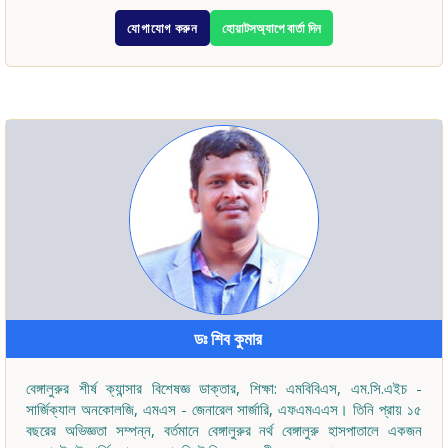
যোগাযোগ করুন
হোয়াটসঅ্যাপে বার্তা দিন
ডঃ শিব কুমার
বেঙ্গালুরুর শীর্ষ ক্যান্সার বিশেষজ্ঞ ডাক্তার, শিক্ষা: এমবিবিএস, এম.সি.এইচ -
সার্জিক্যাল অনকোলজি, এমএস - জেনারেল সার্জারি, এফএমএএস। তিনি প্রায় ১৫
বছরের অভিজ্ঞতা সম্পন্ন, বর্তমানে বেঙ্গালুরুর নর্থ বেঙ্গালুরু হাসপাতালে একজন