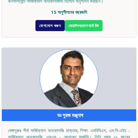
কনসালট্যান্ট সার্জিক্যাল অনকোলজিস্ট হিসেবে অনুশীলন করছেন।
15 অনুশীলনের বছরগুলি
যোগাযোগ করুন
হোয়াটসঅ্যাপে বার্তা দিন
ডঃ সুরজ মঞ্জুনাথ
বেঙ্গালুরুর শীর্ষ সার্জিক্যাল অনকোলজি ডাক্তার, শিক্ষা: এমবিবিএস, এম.সি.এইচ -
সার্জিক্যাল অনকোলজি, এমএস - জেনারেল সার্জারি। তিনি প্রায় ২৮ বছরের