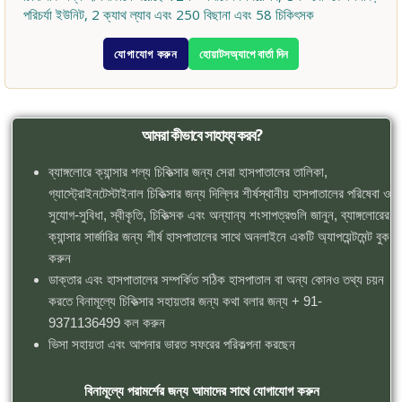
পরিচর্যা ইউনিট, 2 ক্যাথ ল্যাব এবং 250 বিছানা এবং 58 চিকিৎসক
যোগাযোগ করুন
হোয়াটসঅ্যাপে বার্তা দিন
আমরা কীভাবে সাহায্য করব?
ব্যাঙ্গলোরে ক্যান্সার শল্য চিকিত্সার জন্য সেরা হাসপাতালের তালিকা,
গ্যাস্ট্রোইনটেস্টাইনাল চিকিত্সার জন্য দিল্লির শীর্ষস্থানীয় হাসপাতালের পরিষেবা ও
সুযোগ-সুবিধা, স্বীকৃতি, চিকিত্সক এবং অন্যান্য শংসাপত্রগুলি জানুন, ব্যাঙ্গলোরের
ক্যান্সার সার্জারির জন্য শীর্ষ হাসপাতালের সাথে অনলাইনে একটি অ্যাপয়েন্টমেন্ট বুক
করুন
ডাক্তার এবং হাসপাতালের সম্পর্কিত সঠিক হাসপাতাল বা অন্য কোনও তথ্য চয়ন
করতে বিনামূল্যে চিকিত্সার সহায়তার জন্য কথা বলার জন্য + 91-
9371136499 কল করুন
ভিসা সহায়তা এবং আপনার ভারত সফরের পরিকল্পনা করছেন
বিনামূল্যে পরামর্শের জন্য আমাদের সাথে যোগাযোগ করুন