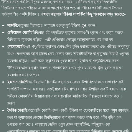
টিউমার নামে পরিচিত টিস্যুর একগুচ্ছ রূপ ধারণ করে। বেশিরভাগ ক্যান্সার লিম্ফ্যাটিক
সিস্টেমের মাধ্যমে শরীরের অন্যান্য অংশে ছড়িয়ে পড়ে যা শরীরের প্রতিটি অংশে উপলব্ধ
গ্রন্থিগুলির একটি সিরিজ।
এখানে ক্যান্সার চিকিত্সা সম্পর্কিত কিছু প্রকারের তথ্য রয়েছে:-
সার্জারি:
ক্যান্সার নিরাময়ের অন্যতম গুরুত্বপূর্ণ চিকিত্সা ge করুন
রেডিয়েশন থেরাপি:
চিকিত্সার এই পদ্ধতিতে ক্যান্সার কোষগুলি ধ্বংস এবং হত্যা করতে
বিকিরণের ব্যবহার জড়িত। এটি বেশিরভাগ ক্ষেত্রে অস্ত্রোপচারের পরে করা হয়
কেমোথেরাপি:
এই পদ্ধতিতে ক্যান্সার কোষগুলির বৃদ্ধি ব্যাহত করতে এবং শরীরের অন্যান্য
অংশে সঞ্চালনের আগে তাদের মেরে ফেলার জন্য সাইটোঅক্সিক বা ক্যান্সার বিরোধী ওষুধের
ব্যবহার জড়িত। এটি স্তন ক্যান্সারের পৃথক চিকিত্সা হিসাবে বা শল্যচিকিত্সার আগে
টিউমারের আকার হ্রাস করতে বা শল্যচিকিত্সার পরে পুনরায় রোগের ঝুঁকি হ্রাস করতে
ব্যবহার করা যেতে পারে
হরমোন থেরাপি:
এস্ট্রোজেন রিসেপ্টর ক্যান্সারের কোষে উপস্থিত থাকলে সাধারণত এই
পদ্ধতিটি সম্পাদন করা হয়। এস্ট্রোজেন ডিম্বাশয়ের দ্বারা উত্পাদিত একটি হরমোন এবং
শরীরের কোষগুলির ক্রিয়াকলাপ এবং স্বাভাবিক কার্যকারিতা নিয়ন্ত্রণে সহায়তা করে।
করুন
জৈবিক থেরাপি:
বায়োলজি থেরাপি এমন একটি চিকিত্সা যা হেরসেপটিনের মতো ওষুধ ব্যবহার
করে যা ক্যান্সারের কোষের মিথস্ক্রিয়াকে বাধাগ্রস্থ করতে কাজ করে এটির বৃদ্ধি এবং
গুণনকে বাধা দেয়। অন্যান্য জৈবিক ওষুধ যেমন ল্যাপটিনিব, পার্টুজুমাব এবং
এভারোলিমাসও ব্যবহৃত হয় তবে হেরসেপটিন স্তন ক্যান্সারের চিকিত্সার জন্য সবচেয়ে বেশি