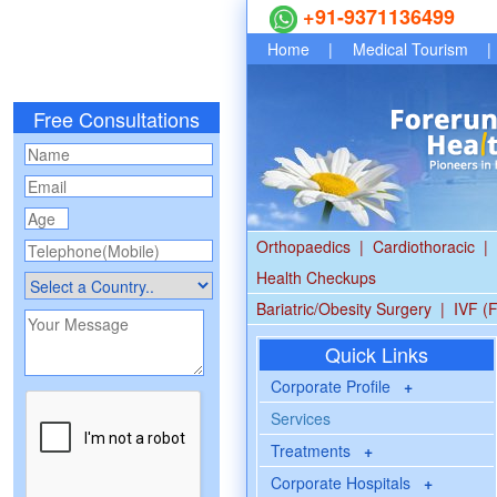
+91-9371136499
Home
|
Medical Tourism
|
Free Consultations
Orthopaedics
|
Cardiothoracic
|
Health Checkups
Bariatric/Obesity Surgery
|
IVF (F
Quick Links
Corporate Profile
+
Services
Treatments
+
Corporate Hospitals
+