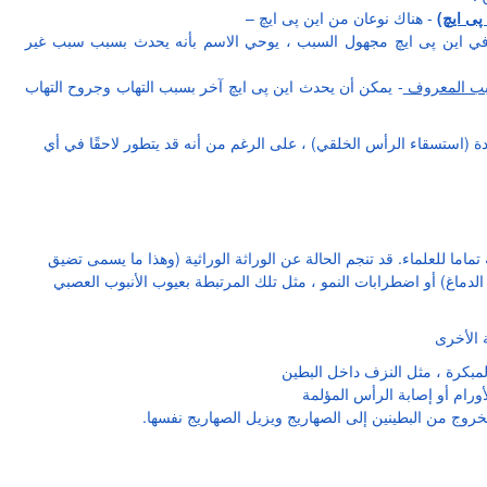
پی ایچ)
- هناك نوعان من این پی ایچ –
في این پی ایچ مجهول السبب ، يوحي الاسم بأنه يحدث بسبب سبب غير
سبب المعروف
- يمكن أن يحدث این پی ایچ آخر بسبب التهاب وجروح التهاب
ادة (استسقاء الرأس الخلقي) ، على الرغم من أنه قد يتطور لاحقًا في أي
ا للعلماء. قد تنجم الحالة عن الوراثة الوراثية (وهذا ما يسمى تضيق
الدماغ) أو اضطرابات النمو ، مثل تلك المرتبطة بعيوب الأنبوب العصبي
لمبكرة ، مثل النزف داخل البطين
أورام أو إصابة الرأس المؤلمة
روج من البطينين إلى الصهاريج ويزيل الصهاريج نفسها.