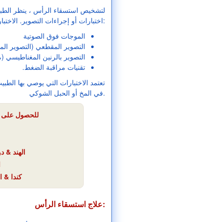
لتشخيص استسقاء الرأس ، ينظر الطبي
اختبارات أو إجراءات التصوير. الاختبارات المستخدمة لتشخيص استسقاء الرأس يمكن أن تشمل:
الموجات فوق الصوتية
التصوير المقطعي (التصوير ال
التصوير بالرنين المغناطيسي (
تقنيات مراقبة الضغط.
تعتمد الاختبارات التي يوصي بها ال
في المخ أو الحبل الشوكي.
للحصول على أي
الهند & دولي : +91-0755000
ا
كندا & الول
علاج استسقاء الرأس: