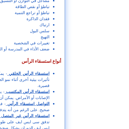
مشاكل في التوازن أو التنسيق 
تباطؤ أو نقص الطاقة
تباطؤ أو تراجع التنمية
فقدان الذاكرة
ارتباك
سلس البول
التهيج
تغييرات في الشخصية
ضعف الأداء في المدرسة أو ا
أنواع استسقاء الرأس
استسقاء الرأس الخلقي
- يم
تأثيرات بيئية أخرى أثناء نمو ا
قصيرة.
استسقاء الرأس المكتسب
- ي
الإصابات أو الأمراض. يمكن أن
التواصل استسقاء الرأس
- ف
صحيح. على الرغم من أنه يتدفق
استسقاء الرأس غير المتصل
تدفق سی ایس ایف على طول وا
ایس ایف الدوران بشكل صحيح 