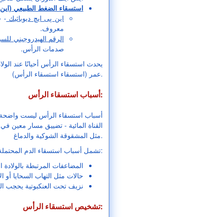
استسقاء الضغط الطبيعي (این 
این پی ایچ ديوباثيك
- 
معروف.
الرقم الهيدروجيني لل
صدمات الرأس.
يحدث استسقاء الرأس أحيانًا عند الول
عمر (استسقاء استسقاء الرأس).
أسباب استسقاء الرأس:
أسباب استسقاء الرأس ليست واضحة تمام
القناة المائية - تضييق مسار معين في 
مثل المشقوقة الشوكية والدماغ.
تشمل أسباب استسقاء الدم المحتملة الأخرى:
المضاعفات المرتبطة بالولادة ا
حالات مثل التهاب السحايا أو ال
نزيف تحت العنكبوتية يحجب الخ
تشخيص استسقاء الرأس: