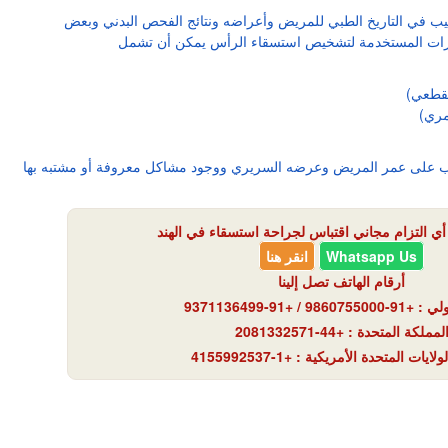
ب في التاريخ الطبي للمريض وأعراضه ونتائج الفحص البدني وبعض
مقطعي)
مري)
طبيب على عمر المريض وعرضه السريري ووجود مشاكل معروفة أو مشتبه بها
 التزام مجاني اقتباس لجراحة استسقاء في الهند
Whatsapp Us
انقر هنا
أرقام الهاتف تصل إلينا
986 / +91-9371136499
لمملكة المتحدة : +44-2081332571
ايات المتحدة الأمريكية : +1-4155992537