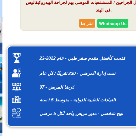
ك بـ 3 من أفضل الجراحين / المستشفيات الموصى بهم لجراحة الهيدروكيفالوس
في الهند.
Whatsapp Us
انقر هنا
مُنحت كأفضل مقدم سفر طبي - عام 2022-23
تمت إدارة المرضى - 230 تقريبًا / كل عام
رضا المريض - 97٪
العيادات الطبية الدولية - متوسط 5 / سنة
نهج شخصي - مدير مريض واحد لكل 5 مرضى