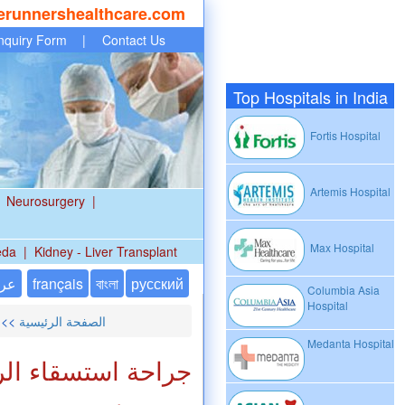
erunnershealthcare.com
nquiry Form
|
Contact Us
Top Hospitals in India
Fortis Hospital
Artemis Hospital
Neurosurgery
|
Max Hospital
eda
|
Kidney - Liver Transplant
русский
বাংলা
français
عر
Columbia Asia
Hospital
الصفحة الرئيسية
>>
Medanta Hospital
جراحة استسقاء الر