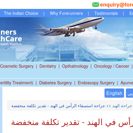
enquiry@for
The Indian Choice
|
Why Forerunners
|
Testimonials
|
E
Cosmetic Surgery
|
Dentistry
|
Opthalmology
|
Oncology / Cancer
|
ertility Treatment)
|
Diabetes Surgery
|
Endoscopy Surgery
|
Ayurv
بى
English
جراحة الهند
>> جراحة استسقاء الرأس في الهند - تقدير تكلفة منخفضة
أس في الهند - تقدير تكلفة منخفضة