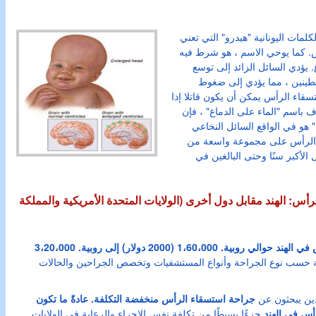
ات اليونانية "هيدرو" التي تعني
س. كما يوحي الاسم ، هو شرط فيه
 يؤدي السائل الزائد إلى توسع
طينين ، مما يؤدي إلى ضغوط
قاء الرأس يمكن أن يكون قاتلا إذا
ف باسم "الماء على الدماغ" ، فإن
 في الواقع السائل النخاعي (CSF) ، وهو سائل واضح يحيط
ء الرأس على مجموعة واسعة من
لأكبر سنًا وحتى البالغين في
أس: الهند مقابل دول أخرى (الولايات المتحدة الأمريكية والمملكة
متوسط تكلفة جراحة استسقاء الرأس في الهند حوالي روبية. 1،60،000 (2000 دولار) إلى روبية. 3،20،000
ة حسب نوع الجراحة وأنواع المستشفيات وتخصص الجراحين والحالات
ين يبحثون عن
جراحة استسقاء الرأس منخفضة التكلفة. عادةً ما تكون
رأس في الهند
جزءًا بسيطًا من تكلفة نفس الإجراء والرعاية في الولايات