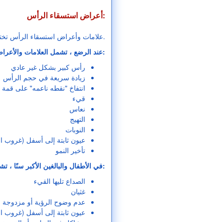
أعراض استسقاء الرأس:
علامات وأعراض استسقاء الرأس تختلف حسب الفئة العمرية وتطور المرض.
عند الرضع ، تشمل العلامات والأعراض الشائعة لاستسقاء الرأس:
رأس كبير بشكل غير عادي
زيادة سريعة في حجم الرأس
انتفاخ "نقطه ناعمه" على قمة 
قيء
نعاس
التهيج
النوبات
عيون ثابتة إلى أسفل (غروب ا
تأخير النمو
في الأطفال والبالغين الأكبر سنًا ، تشمل الأعراض الشائعة لأعراض استسقاء الرأس ما يلي:
الصداع تليها القيء
غثيان
عدم وضوح الرؤية أو مزدوجة
عيون ثابتة إلى أسفل (غروب ا