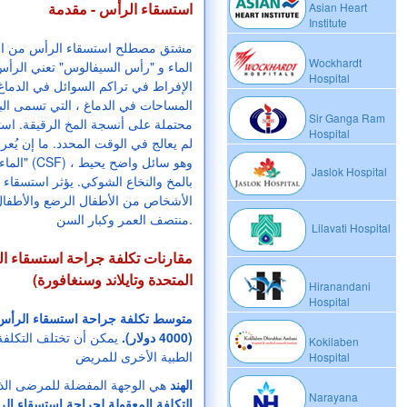
استسقاء الرأس - مقدمة
Asian Heart
Institute
مشتق مصطلح استسقاء الرأس من الكلم
Wockhardt
الماء و "رأس السيفالوس" تعني الرأ
Hospital
الإفراط في تراكم السوائل في الدماغ.
المساحات في الدماغ ، التي تسمى الب
Sir Ganga Ram
محتملة على أنسجة المخ الرقيقة. استس
Hospital
لم يعالج في الوقت المحدد. ما إن يُعر
"الماء" هو
Jaslok Hospital
بالمخ والنخاع الشوكي. يؤثر استسقا
الأشخاص من الأطفال الرضع والأطفال ا
منتصف العمر وكبار السن.
Lilavati Hospital
مقارنات تكلفة جراحة استسقاء الر
المتحدة وتايلاند وسنغافورة)
Hiranandani
Hospital
(4000 دولار).
يمكن أن تختلف التكلف
Kokilaben
الطبية الأخرى للمريض
Hospital
الهند
هي الوجهة المفضلة للمرضى الذ
Narayana
التكلفة المعقولة لجراحة استسقاء ال