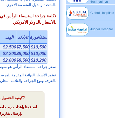
Hrudayalaya
المتحدة والدول المتقدمة الأخرى.
Global Hospitals
تكلفة جراحة استسقاء الرأس في بلد
الأسعار بالدولار الأمريكي.
Jupiter Hospital
سنغافورة
تايلاند
الهند
$2,500
$7,500
$10,500
$2,200
$8,000
$10,000
$2,800
$8,500
$10,200
سعر جراحة استسقاء الرأس هو متوس
تعتمد الأسعار النهائية المقدمة للمرض
الغرفة ونوع الجراحة والعلامة التجارية للمستشفى وخبرة الجراح.
كيفية الحصول على جراحة استسقاء الرأس منخفضة التكلفة في الهند?
لقد قمنا بإعداد حزم خاص
إرسال تقاريرك الطبية إلينا للاستفادة من مزايا هذه الباقات الخاصة.