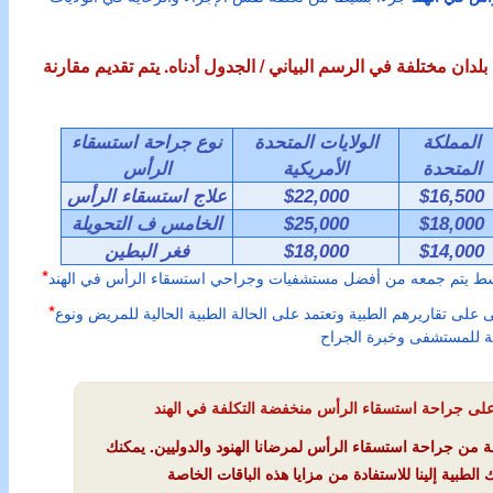
ان مختلفة في الرسم البياني / الجدول أدناه. يتم تقديم مقارنة
المملكة
الولايات المتحدة
نوع جراحة استسقاء
المتحدة
الأمريكية
الرأس
$16,500
$22,000
علاج استسقاء الرأس
$18,000
$25,000
الخامس ف التحويلة
$14,000
$18,000
فغر البطين
*
ط يتم جمعه من أفضل مستشفيات وجراحي استسقاء الرأس في الهند
*
ى على تقاريرهم الطبية وتعتمد على الحالة الطبية الحالية للمريض ونوع
ة من جراحة استسقاء الرأس لمرضانا الهنود والدوليين. يمكنك