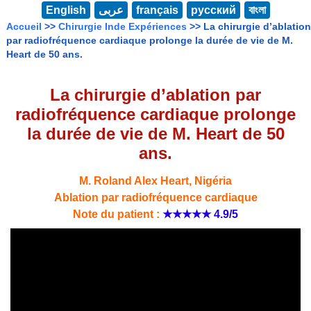
English
عربى
français
русский
বাংলা
Accueil
>>
Chirurgie Inde Expériences
>> La chirurgie d’ablation
par radiofréquence cardiaque prolonge la durée de vie de M.
Heart de 50 ans.
La chirurgie d’ablation par
radiofréquence cardiaque prolonge
la durée de vie de M. Heart de 50
ans.
M. Roland Alex Heart, Nigéria
Ablation par radiofréquence cardiaque
Note du patient :
★★★★★
4.9/5