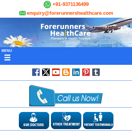
+91-9371136499
enquiry@forerunnershealthcare.com
MENU