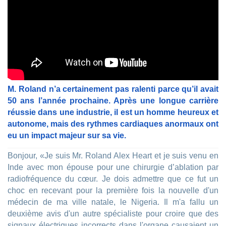
M. Roland n’a certainement pas ralenti parce qu’il avait
50 ans l’année prochaine. Après une longue carrière
réussie dans une industrie, il est un homme heureux et
autonome, mais des rythmes cardiaques anormaux ont
eu un impact majeur sur sa vie.
Bonjour, «Je suis Mr. Roland Alex Heart et je suis venu en
Inde avec mon épouse pour une chirurgie d’ablation par
radiofréquence du cœur. Je dois admettre que ce fut un
choc en recevant pour la première fois la nouvelle d'un
médecin de ma ville natale, le Nigeria. Il m'a fallu un
deuxième avis d'un autre spécialiste pour croire que des
signaux électriques incorrects dans l'organe causaient un