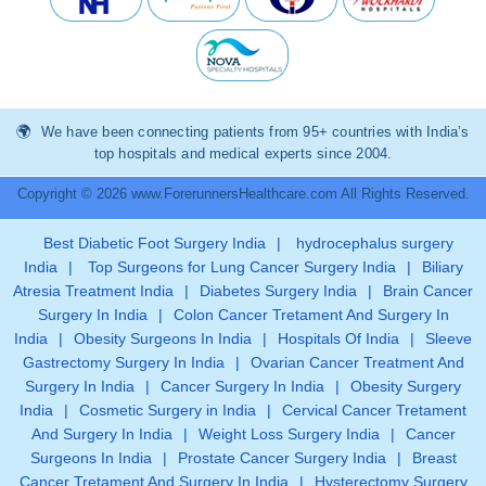
We have been connecting patients from 95+ countries with India’s
top hospitals and medical experts since 2004.
Copyright © 2026 www.ForerunnersHealthcare.com All Rights Reserved.
Best Diabetic Foot Surgery India
|
hydrocephalus surgery
India
|
Top Surgeons for Lung Cancer Surgery India
|
Biliary
Atresia Treatment India
|
Diabetes Surgery India
|
Brain Cancer
Surgery In India
|
Colon Cancer Tretament And Surgery In
India
|
Obesity Surgeons In India
|
Hospitals Of India
|
Sleeve
Gastrectomy Surgery In India
|
Ovarian Cancer Treatment And
Surgery In India
|
Cancer Surgery In India
|
Obesity Surgery
India
|
Cosmetic Surgery in India
|
Cervical Cancer Tretament
And Surgery In India
|
Weight Loss Surgery India
|
Cancer
Surgeons In India
|
Prostate Cancer Surgery India
|
Breast
Cancer Tretament And Surgery In India
|
Hysterectomy Surgery