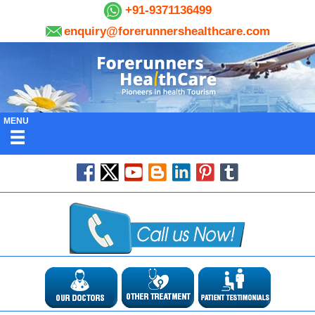
+91-9371136499
enquiry@forerunnershealthcare.com
MENU