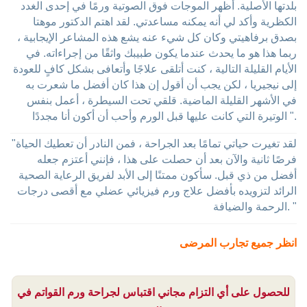
بلدتها الأصلية. أظهر الموجات فوق الصوتية ورمًا في إحدى الغدد
الكظرية وأكد لي أنه يمكنه مساعدتي. لقد اهتم الدكتور موهتا
بصدق برفاهيتي وكان كل شيء عنه يشع هذه المشاعر الإيجابية ،
ربما هذا هو ما يحدث عندما يكون طبيبك واثقًا من إجراءاته. في
الأيام القليلة التالية ، كنت أتلقى علاجًا وأتعافى بشكل كافٍ للعودة
إلى نيجيريا ، لكن يجب أن أقول إن هذا كان أفضل ما شعرت به
في الأشهر القليلة الماضية. قلقي تحت السيطرة ، أعمل بنفس
الوتيرة التي كانت عليها قبل الورم وأحب أن أكون أنا مجددًا ".
"لقد تغيرت حياتي تمامًا بعد الجراحة ، فمن النادر أن تعطيك الحياة
فرصًا ثانية والآن بعد أن حصلت على هذا ، فإنني أعتزم جعله
أفضل من ذي قبل. سأكون ممتنًا إلى الأبد لفريق الرعاية الصحية
الرائد لتزويده بأفضل علاج ورم فيزيائي عضلي مع أقصى درجات
الرحمة والضيافة. "
انظر جميع تجارب المرضى
للحصول على أي التزام مجاني اقتباس لجراحة ورم القواتم في