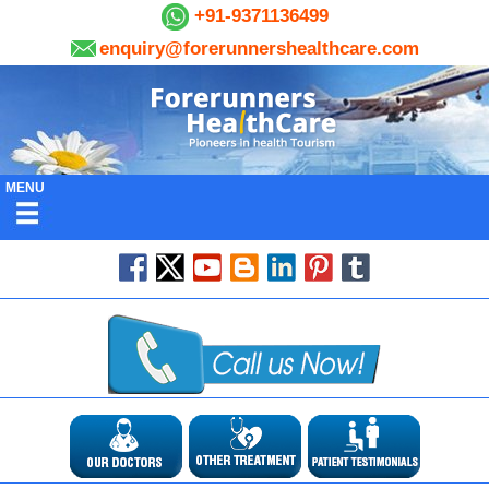
+91-9371136499
enquiry@forerunnershealthcare.com
MENU