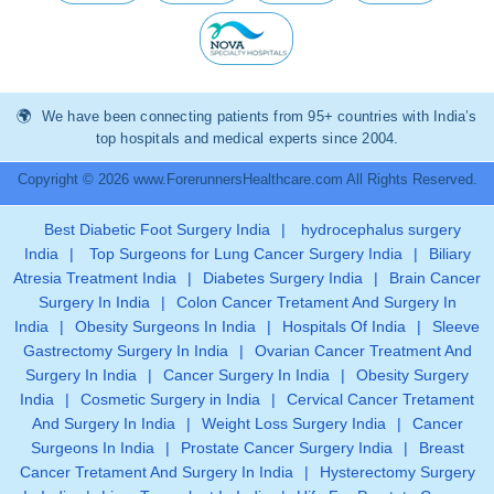
We have been connecting patients from 95+ countries with India’s
top hospitals and medical experts since 2004.
Copyright © 2026 www.ForerunnersHealthcare.com All Rights Reserved.
Best Diabetic Foot Surgery India
|
hydrocephalus surgery
India
|
Top Surgeons for Lung Cancer Surgery India
|
Biliary
Atresia Treatment India
|
Diabetes Surgery India
|
Brain Cancer
Surgery In India
|
Colon Cancer Tretament And Surgery In
India
|
Obesity Surgeons In India
|
Hospitals Of India
|
Sleeve
Gastrectomy Surgery In India
|
Ovarian Cancer Treatment And
Surgery In India
|
Cancer Surgery In India
|
Obesity Surgery
India
|
Cosmetic Surgery in India
|
Cervical Cancer Tretament
And Surgery In India
|
Weight Loss Surgery India
|
Cancer
Surgeons In India
|
Prostate Cancer Surgery India
|
Breast
Cancer Tretament And Surgery In India
|
Hysterectomy Surgery