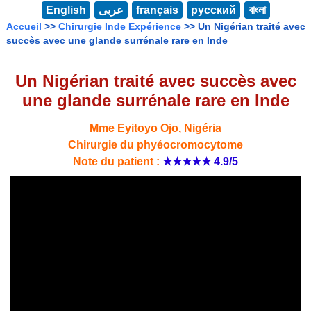
English
عربى
français
русский
বাংলা
Accueil
>>
Chirurgie Inde Expérience
>> Un Nigérian traité avec
succès avec une glande surrénale rare en Inde
Un Nigérian traité avec succès avec
une glande surrénale rare en Inde
Mme Eyitoyo Ojo, Nigéria
Chirurgie du phyéocromocytome
Note du patient :
★★★★★
4.9/5