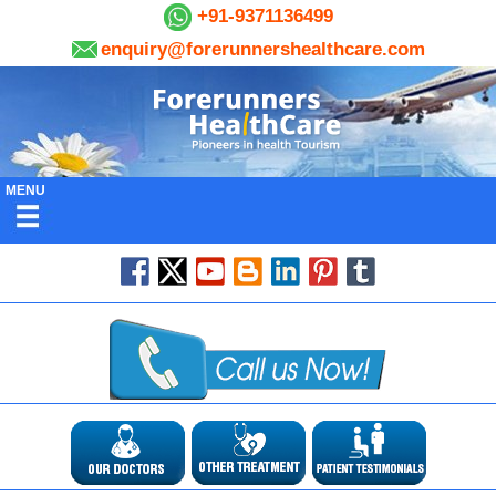
+91-9371136499
enquiry@forerunnershealthcare.com
MENU