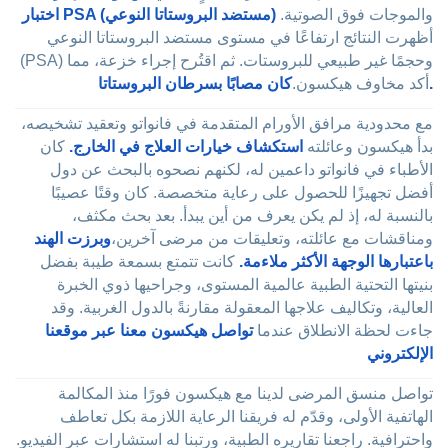
والموجات فوق الصوتية.
اختبار PSA (مستضد البروستاتا النوعي)
أظهرت النتائج ارتفاعًا في مستوى مستضد البروستاتا النوعي
(PSA) وحجمًا غير طبيعي للبروستات. ثم اقتُرح إجراء خزعة، مما
كان مصابًا بسرطان البروستاتا.
أكد مخاوف هيكسون.
مع محدودية مرافق الأورام المتقدمة في فانواتو وتعقيد تشخيصه،
بدأ هيكسون وعائلته
استكشاف خيارات العلاج في الخارج.
كان
الأطباء في فانواتو داعمين له، لكنهم نصحوه بالبحث عن دول
أفضل تجهيزًا للحصول على رعاية متخصصة. كان وقتًا عصيبًا
بالنسبة له، إذ لم يكن يعرف من أين يبدأ. بعد بحث مكثف،
ومناقشات مع عائلته، وتعليقات من مرضى آخرين،
وبرزت الهند
باعتبارها الوجهة الأكثر ملاءمة.
كانت تتمتع بسمعة طيبة بفضل
بنيتها التحتية الطبية عالمية المستوى، وجراحيها ذوي الخبرة
العالية، وتكاليف علاجها المعقولة مقارنةً بالدول الغربية. وقد
جاءت لحظة الانطلاق عندما
تواصل هيكسون معنا عبر موقعنا
الإلكتروني
تواصل منسق المرضى لدينا مع هيكسون فورًا منذ المكالمة
الهاتفية الأولى، وقدّم له فريقنا الرعاية اللازمة بكل تعاطف
واحترافية. راجعنا تقاريره الطبية، ورتبنا له استشارات عبر الفيديو.