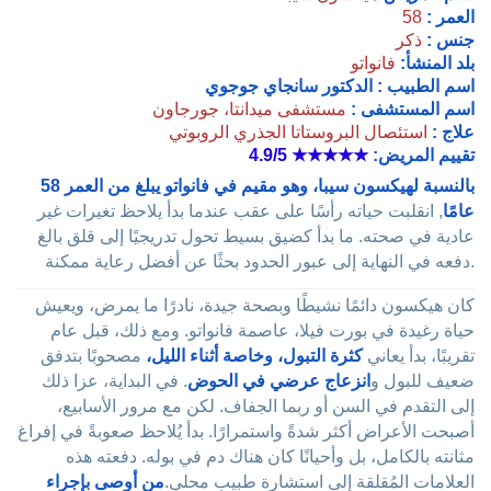
العمر :
58
جنس :
ذكر
بلد المنشأ:
فانواتو
اسم الطبيب :
الدكتور سانجاي جوجوي
اسم المستشفى :
مستشفى ميدانتا، جورجاون
علاج :
استئصال البروستاتا الجذري الروبوتي
تقييم المريض:
★★★★★
4.9/5
بالنسبة لهيكسون سيبا، وهو مقيم في فانواتو يبلغ من العمر 58
عامًا
, انقلبت حياته رأسًا على عقب عندما بدأ يلاحظ تغيرات غير
عادية في صحته. ما بدأ كضيق بسيط تحول تدريجيًا إلى قلق بالغ
دفعه في النهاية إلى عبور الحدود بحثًا عن أفضل رعاية ممكنة.
كان هيكسون دائمًا نشيطًا وبصحة جيدة، نادرًا ما يمرض، ويعيش
حياة رغيدة في بورت فيلا، عاصمة فانواتو. ومع ذلك، قبل عام
تقريبًا، بدأ يعاني
كثرة التبول، وخاصة أثناء الليل،
مصحوبًا بتدفق
ضعيف للبول و
انزعاج عرضي في الحوض
. في البداية، عزا ذلك
إلى التقدم في السن أو ربما الجفاف. لكن مع مرور الأسابيع،
أصبحت الأعراض أكثر شدةً واستمرارًا. بدأ يُلاحظ صعوبةً في إفراغ
مثانته بالكامل، بل وأحيانًا كان هناك دم في بوله. دفعته هذه
العلامات المُقلقة إلى استشارة طبيبٍ محلي.
من أوصى بإجراء