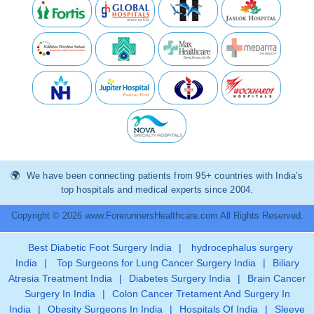
We have been connecting patients from 95+ countries with India’s
top hospitals and medical experts since 2004.
Copyright © 2026 www.ForerunnersHealthcare.com All Rights Reserved.
Best Diabetic Foot Surgery India
|
hydrocephalus surgery
India
|
Top Surgeons for Lung Cancer Surgery India
|
Biliary
Atresia Treatment India
|
Diabetes Surgery India
|
Brain Cancer
Surgery In India
|
Colon Cancer Tretament And Surgery In
India
|
Obesity Surgeons In India
|
Hospitals Of India
|
Sleeve