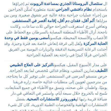
ال
ستئصال البروستاتا الجذري بمساعدة الروبوت
تم إجراؤها
باستخدام
نظام دافنشي الجراحي
تقنية متطورة تُمكّن الجراحين
من إجراء عمليات جراحية بدقة عالية عبر شقوق صغيرة. ومن بين
مزاياها:
ألم أقل، فقدان دم أقل، إقامة أقصر في المستشفى
,
وتعافي أسرع. استغرقت الجراحة حوالي ثلاث ساعات، وكانت
ناجحة. أزال الأطباء المنطقة المصابة بالسرطان مع الحفاظ على
الأعصاب والأنسجة المحيطة. هيكسون
أمضى يومين فقط في وحدة
العناية المركزة
ونُقل إلى غرفة إنعاش خاصة بعد فترة وجيزة. وقد
أحدثت الرعاية التمريضية الدقيقة والزيارات اليومية من الفريق
الجراحي فرقًا كبيرًا في راحته بعد العملية الجراحية.
على مدار الأسبوع المقبل، هيكسون
التركيز على العلاج الطبيعي
اللطيف
,تمارين المشي، ونظام غذائي مُخصص لما بعد الجراحة.
حرص منسقو المرضى في المستشفى على توفير كل ما يحتاجه،
من مترجمين لغويين إلى متطلبات غذائية خاصة. زاره فريقنا
يوميًا، واطمأن على صحته، ونسق مع الأطباء في جميع المتابعات.
سُمح له بالخروج خلال سبعة أيام، واستمر في التعافي في دار
ضيافة قريبة رتبها له
فوررونرز للاستشارات الصحية.
بفضل
الاستشارات الهاتفية والفحوصات الطبية الدورية، كان كل شيء
يسير على ما يرام. في غضون أسبوعين، بدأ يستعيد قوته. شعر