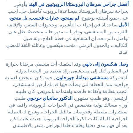
أفضل جراحي سرطان البروستاتا الروبوتيين في الهند
وأوصى
بجراحة سرطان البروستاتا بمساعدة الروبوت كأفضل حل. أُجيب
على جميع أسئلته بوضوح.
لم يمنحوه خيارات فحسب، بل منحوه
الأمل.
ساعدناه في إجراءات التأشيرة، وحجوزات السفر، والإقامة
بالقرب من المستشفى، ووفرنا له مدير حالة متخصصًا ظل على
تواصل دائم معه. إن الشفافية في خطة العلاج، وتفاصيل
التكاليف، والجدول الزمني، منحت هيكسون وعائلته الثقة للمضي
قدمًا.
وصل هيكسون إلى دلهي
وقد استقبله أحد منسقي مرضانا بحرارة
في المطار. نُقل إلى مستشفى رائد معتمد من اللجنة الدولية
المشتركة.
مستشفى ميدانتا، جورجاون
, حيث كان سيخضع لعملية
جراحية. منذ اللحظة التي وطأت فيها قدماه أرض المستشفى،
أُعجب بنظافة وكفاءة طاقمه واهتمامه بالمريض. كان طبيبه
الرئيسي، وهو طبيب مشهور،
الدكتور سانجاي جوجوي
طبيب
أورام مسالك بولية متخصص في الجراحات الروبوتية، رافقه في
استشارات مفصلة وفحوصات ما قبل الجراحة، وشرح له العملية
الجراحية كاملةً. كانت فكرة الجراحة الروبوتية جديدة عليه. لكن
بعد أن فهم مدى دقتها وقلة تدخلها الجراحي، شعر بالاطمئنان.