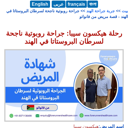
বাংলা
français
عربى
English
بيت
>>
جربة جراحة الهند
>> جراحة روبوتية ناجحة لسرطان البروستاتا في
الهند - قصة مريض من فانواتو
رحلة هيكسون سيبا: جراحة روبوتية ناجحة
لسرطان البروستاتا في الهند
اسم المريض:
هيكسون سيبا