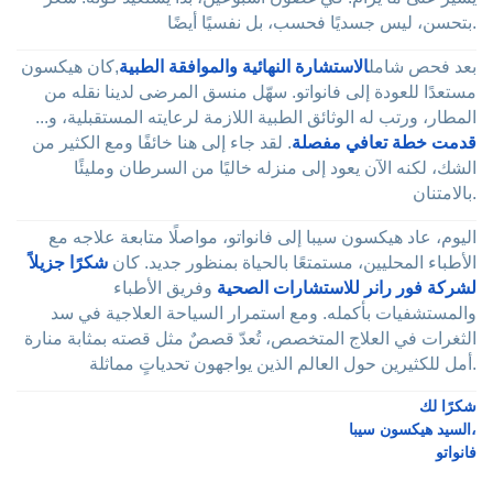
بتحسن، ليس جسديًا فحسب، بل نفسيًا أيضًا.
بعد فحص شامل
الاستشارة النهائية والموافقة الطبية
,كان هيكسون
مستعدًا للعودة إلى فانواتو. سهّل منسق المرضى لدينا نقله من
المطار، ورتب له الوثائق الطبية اللازمة لرعايته المستقبلية، و...
قدمت خطة تعافي مفصلة
. لقد جاء إلى هنا خائفًا ومع الكثير من
الشك، لكنه الآن يعود إلى منزله خاليًا من السرطان ومليئًا
بالامتنان.
اليوم، عاد هيكسون سيبا إلى فانواتو، مواصلًا متابعة علاجه مع
الأطباء المحليين، مستمتعًا بالحياة بمنظور جديد. كان
شكرًا جزيلاً
لشركة فور رانر للاستشارات الصحية
وفريق الأطباء
والمستشفيات بأكمله. ومع استمرار السياحة العلاجية في سد
الثغرات في العلاج المتخصص، تُعدّ قصصٌ مثل قصته بمثابة منارة
أمل للكثيرين حول العالم الذين يواجهون تحدياتٍ مماثلة.
شكرًا لك
السيد هيكسون سيبا،
فانواتو