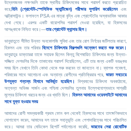
উদ্বেগজনক লক্ষণগুলি তাকে স্থানীয় চিকিৎসকের সাথে পরামর্শ করতে প্ররোচিত
করে,
যিনি (প্রোস্টেট-স্পেসিফিক অ্যান্টিজেন) পরীক্ষার সুপারিশ করেছিলেন
এবং
আল্ট্রাসাউন্ড। ফলাফলে PSA এর মাত্রা বৃদ্ধি এবং প্রোস্টেটের অস্বাভাবিক আকার
দেখা গেছে। এরপর একটি বায়োপসির পরামর্শ দেওয়া হয়েছিল, যা হিকসনের
আশঙ্কাকে নিশ্চিত করে।—
তার প্রোস্টেট ক্যান্সার ছিল।
ভানুয়াতুতে সীমিত উন্নত অনকোলজি সুবিধা এবং তার রোগ নির্ণয়ের জটিলতার কারণে,
হিকসন এবং তার পরিবার
বিদেশে চিকিৎসার বিকল্পগুলি অন্বেষণ করতে শুরু করেন।
ভানুয়াতুর ডাক্তাররা তাকে সহায়ক ছিলেন কিন্তু বিশেষায়িত চিকিৎসার জন্য উন্নত-
সজ্জিত দেশগুলির দিকে তাকানোর পরামর্শ দিয়েছিলেন, এটি তার জন্য একটি ভয়ঙ্কর
সময় ছিল যেখানে তিনি কোথা থেকে শুরু করবেন তা জানতেন না। ব্যাপক গবেষণা,
পরিবারের সাথে আলোচনা এবং অন্যান্য রোগীদের প্রতিক্রিয়ার পরে,
ভারত সবচেয়ে
উপযুক্ত গন্তব্য হিসাবে আবির্ভূত হয়েছিল।
বিশ্বমানের চিকিৎসা অবকাঠামো,
অত্যন্ত অভিজ্ঞ সার্জন এবং পশ্চিমা দেশগুলির তুলনায় উল্লেখযোগ্যভাবে সাশ্রয়ী
মূল্যের চিকিৎসা খরচের জন্য এর খ্যাতি ছিল।
হিকসন আমাদের ওয়েবসাইটে আমাদের
সাথে যুক্ত হওয়ার সময়
আমাদের রোগী সমন্বয়কারী প্রথম ফোন কল থেকেই হিকসনের সাথে তাৎক্ষণিকভাবে
যোগাযোগ করেন, আমাদের দল তাকে সহানুভূতি এবং পেশাদারিত্বের সাথে পরিচালিত
করে। আমরা তার মেডিকেল রিপোর্ট পর্যালোচনা করেছি,
ভারতের সেরা রোবোটিক