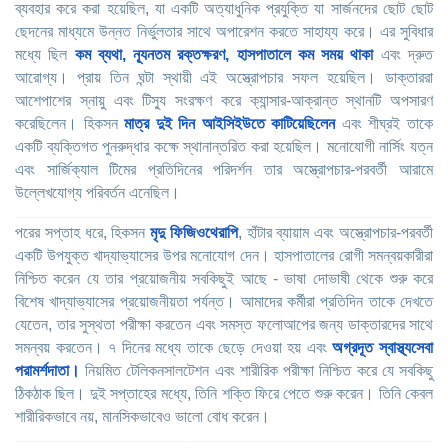
ব্যবহার করে করা হয়েছিল, যা একটি অত্যাধুনিক প্রযুক্তি যা সার্জনদের ছোট ছোট
ছেদনের মাধ্যমে উন্নত নির্ভুলতার সাথে অপারেশন করতে সাহায্য করে। এর সুবিধার
মধ্যে ছিল
কম ব্যথা, ন্যূনতম রক্তক্ষরণ, হাসপাতালে কম সময় থাকা
এবং দ্রুত
আরোগ্য। প্রায় তিন ঘন্টা স্থায়ী এই অস্ত্রোপচার সফল হয়েছিল। ডাক্তাররা
আশেপাশের স্নায়ু এবং টিস্যু সংরক্ষণ করে ক্যান্সার-আক্রান্ত স্থানটি অপসারণ
করেছিলেন। হিকসন
মাত্র দুই দিন আইসিইউতে কাটিয়েছিলেন
এবং শীঘ্রই তাকে
একটি ব্যক্তিগত পুনরুদ্ধার কক্ষে স্থানান্তরিত করা হয়েছিল। মনোযোগী নার্সিং যত্ন
এবং সার্জিক্যাল টিমের প্রতিদিনের পরিদর্শন তার অস্ত্রোপচার-পরবর্তী আরামে
উল্লেখযোগ্য পরিবর্তন এনেছিল।
পরের সপ্তাহ ধরে, হিকসন
মৃদু ফিজিওথেরাপি
, হাঁটার ব্যায়াম এবং অস্ত্রোপচার-পরবর্তী
একটি উপযুক্ত খাদ্যাভ্যাসের উপর মনোযোগ দেন। হাসপাতালের রোগী সমন্বয়কারীরা
নিশ্চিত করেন যে তার প্রয়োজনীয় সবকিছুই আছে - ভাষা দোভাষী থেকে শুরু করে
বিশেষ খাদ্যাভ্যাসের প্রয়োজনীয়তা পর্যন্ত। আমাদের কর্মীরা প্রতিদিন তাকে দেখতে
যেতেন, তার সুস্থতা পরীক্ষা করতেন এবং সমস্ত ফলোআপের জন্য ডাক্তারদের সাথে
সমন্বয় করতেন। ৭ দিনের মধ্যে তাকে ছেড়ে দেওয়া হয় এবং
অগ্রদূত স্বাস্থ্যসেবা
পরামর্শদাতা।
নিয়মিত টেলিকনসালটেশন এবং শারীরিক পরীক্ষা নিশ্চিত করে যে সবকিছু
ঠিকঠাক ছিল। দুই সপ্তাহের মধ্যে, তিনি শক্তি ফিরে পেতে শুরু করেন। তিনি কেবল
শারীরিকভাবে নয়, মানসিকভাবেও ভালো বোধ করেন।