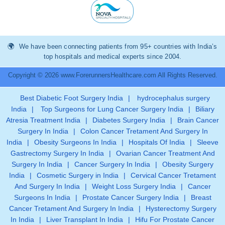
We have been connecting patients from 95+ countries with India’s
top hospitals and medical experts since 2004.
Copyright © 2026 www.ForerunnersHealthcare.com All Rights Reserved.
Best Diabetic Foot Surgery India
|
hydrocephalus surgery
India
|
Top Surgeons for Lung Cancer Surgery India
|
Biliary
Atresia Treatment India
|
Diabetes Surgery India
|
Brain Cancer
Surgery In India
|
Colon Cancer Tretament And Surgery In
India
|
Obesity Surgeons In India
|
Hospitals Of India
|
Sleeve
Gastrectomy Surgery In India
|
Ovarian Cancer Treatment And
Surgery In India
|
Cancer Surgery In India
|
Obesity Surgery
India
|
Cosmetic Surgery in India
|
Cervical Cancer Tretament
And Surgery In India
|
Weight Loss Surgery India
|
Cancer
Surgeons In India
|
Prostate Cancer Surgery India
|
Breast
Cancer Tretament And Surgery In India
|
Hysterectomy Surgery
In India
|
Liver Transplant In India
|
Hifu For Prostate Cancer