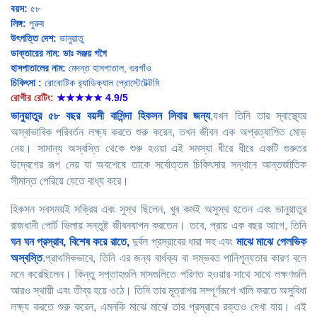
বয়স:
৫৮
লিঙ্গ:
পুরুষ
উৎপত্তি দেশ:
ভানুয়াতু
ডাক্তারের নাম:
ডাঃ সঞ্জয় গগৈ
হাসপাতালের নাম:
মেদন্ত হাসপাতাল, গুরগাঁও
চিকিৎসা :
রোবোটিক র‍্যাডিক্যাল প্রোস্টেটেক্টমি
রোগীর রেটিং:
★★★★★
4.9/5
ভানুয়াতুর ৫৮ বছর বয়সী বাসিন্দা হিকসন সিবার জন্য
,যখন তিনি তার স্বাস্থ্যের
অস্বাভাবিক পরিবর্তন লক্ষ্য করতে শুরু করেন, তখন জীবন এক অপ্রত্যাশিত মোড়
নেয়। সামান্য অস্বস্তি থেকে শুরু হওয়া এই সমস্যা ধীরে ধীরে একটি গুরুতর
উদ্বেগের রূপ নেয় যা অবশেষে তাকে সর্বোত্তম চিকিৎসার সন্ধানে আন্তর্জাতিক
সীমান্ত পেরিয়ে যেতে বাধ্য করে।
হিকসন সবসময়ই সক্রিয় এবং সুস্থ ছিলেন, খুব কমই অসুস্থ হতেন এবং ভানুয়াতুর
রাজধানী পোর্ট ভিলায় সন্তুষ্ট জীবনযাপন করতেন। তবে, প্রায় এক বছর আগে, তিনি
ঘন ঘন প্রস্রাব, বিশেষ করে রাতে,
দুর্বল প্রস্রাবের ধারা সহ এবং
মাঝে মাঝে পেলভিক
অস্বস্তি
.প্রাথমিকভাবে, তিনি এর জন্য বার্ধক্য বা সম্ভবত পানিশূন্যতার কারণ বলে
মনে করেছিলেন। কিন্তু সপ্তাহগুলি মাসগুলিতে পরিণত হওয়ার সাথে সাথে লক্ষণগুলি
আরও স্থায়ী এবং তীব্র হয়ে ওঠে। তিনি তার মূত্রাশয় সম্পূর্ণরূপে খালি করতে অসুবিধা
লক্ষ্য করতে শুরু করেন, এমনকি মাঝে মাঝে তার প্রস্রাবে রক্তও দেখা যায়। এই