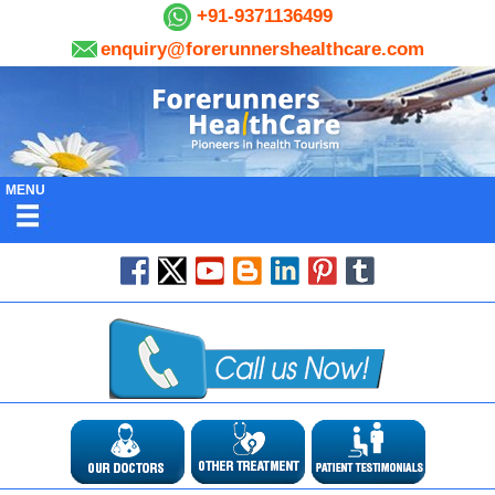
+91-9371136499
enquiry@forerunnershealthcare.com
MENU