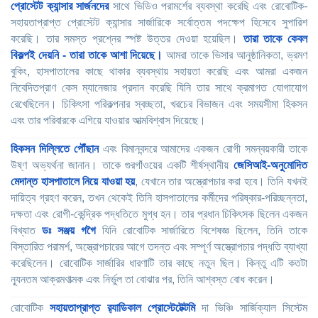
প্রোস্টেট ক্যান্সার সার্জনদের
সাথে ভিডিও পরামর্শের ব্যবস্থা করেছি এবং রোবোটিক-
সহায়তাপ্রাপ্ত প্রোস্টেট ক্যান্সার সার্জারিকে সর্বোত্তম পদক্ষেপ হিসেবে সুপারিশ
করেছি। তার সমস্ত প্রশ্নের স্পষ্ট উত্তর দেওয়া হয়েছিল।
তারা তাকে কেবল
বিকল্পই দেয়নি - তারা তাকে আশা দিয়েছে।
আমরা তাকে ভিসার আনুষ্ঠানিকতা, ভ্রমণ
বুকিং, হাসপাতালের কাছে থাকার ব্যবস্থায় সহায়তা করেছি এবং আমরা একজন
নিবেদিতপ্রাণ কেস ম্যানেজার প্রদান করেছি যিনি তার সাথে ক্রমাগত যোগাযোগ
রেখেছিলেন। চিকিৎসা পরিকল্পনার স্বচ্ছতা, খরচের বিভাজন এবং সময়সীমা হিকসন
এবং তার পরিবারকে এগিয়ে যাওয়ার আত্মবিশ্বাস দিয়েছে।
হিকসন দিল্লিতে পৌঁছান
এবং বিমানবন্দরে আমাদের একজন রোগী সমন্বয়কারী তাকে
উষ্ণ অভ্যর্থনা জানান। তাকে গুরগাঁওয়ের একটি শীর্ষস্থানীয়
জেসিআই-অনুমোদিত
মেদান্ত হাসপাতালে নিয়ে যাওয়া হয়
, যেখানে তার অস্ত্রোপচার করা হবে। তিনি যখনই
দায়িত্ব গ্রহণ করেন, তখন থেকেই তিনি হাসপাতালের কর্মীদের পরিষ্কার-পরিচ্ছন্নতা,
দক্ষতা এবং রোগী-কেন্দ্রিক পদ্ধতিতে মুগ্ধ হন। তার প্রধান চিকিৎসক ছিলেন একজন
বিখ্যাত
ডঃ সঞ্জয় গগৈ
যিনি রোবোটিক সার্জারিতে বিশেষজ্ঞ ছিলেন, তিনি তাকে
বিস্তারিত পরামর্শ, অস্ত্রোপচারের আগে তদন্ত এবং সম্পূর্ণ অস্ত্রোপচার পদ্ধতি ব্যাখ্যা
করেছিলেন। রোবোটিক সার্জারির ধারণাটি তার কাছে নতুন ছিল। কিন্তু এটি কতটা
ন্যূনতম আক্রমণাত্মক এবং নির্ভুল তা বোঝার পর, তিনি আশ্বস্ত বোধ করেন।
রোবোটিক
সহায়তাপ্রাপ্ত র‍্যাডিকাল প্রোস্টেটেক্টমি
দা ভিঞ্চি সার্জিক্যাল সিস্টেম