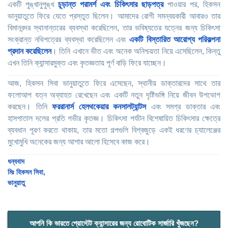
একটি পুঙ্খানুপুঙ্খ
চূড়ান্ত পরামর্শ এবং চিকিৎসার ছাড়পত্র
পাওয়ার পর, হিকসন
ভানুয়াতুতে ফিরে যেতে প্রস্তুত ছিলেন। আমাদের রোগী সমন্বয়কারী আবারও তার
বিমানবন্দর স্থানান্তরের ব্যবস্থা করেছিলেন, তার ভবিষ্যতের যত্নের জন্য চিকিৎসা
সংক্রান্ত নথিপত্রের ব্যবস্থা করেছিলেন এবং
একটি বিস্তারিত আরোগ্য পরিকল্পনা
প্রদান করেছিলেন
। তিনি এখানে ভীত এবং অনেক অনিশ্চয়তা নিয়ে এসেছিলেন, কিন্তু
এখন তিনি ক্যান্সারমুক্ত এবং কৃতজ্ঞতায় পূর্ণ বাড়ি ফিরে যাচ্ছেন।
আজ, হিকসন সিবা ভানুয়াতুতে ফিরে এসেছেন, স্থানীয় ডাক্তারদের সাথে তার
ফলোআপ যত্ন অব্যাহত রেখেছেন এবং একটি নতুন দৃষ্টিভঙ্গি নিয়ে জীবন উপভোগ
করছেন। তিনি
ফররানার্স হেলথকেয়ার কনসালট্যান্টস
এবং সমগ্র ডাক্তার এবং
হাসপাতাল দলের প্রতি গভীর কৃতজ্ঞ। চিকিৎসা পর্যটন বিশেষায়িত চিকিৎসার ক্ষেত্রে
ব্যবধান পূরণ করতে থাকায়, তার মতো গল্পগুলি বিশ্বজুড়ে একই ধরণের চ্যালেঞ্জের
মুখোমুখি অনেকের জন্য আশার আলো হিসেবে কাজ করে।
ধন্যবাদ
মিঃ হিকসন সিবা,
ভানুয়াতু
আপনি কি ভারতে প্রোস্টেট ক্যান্সারের জন্য রোবোটিক সার্জারি খুঁজছেন?