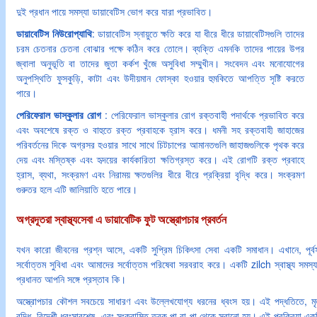
দুই প্রধান পায়ে সমস্যা ডায়াবেটিস ভোগ করে যারা প্রভাবিত।
ডায়াবেটিস নিউরোপ্যাথি
: ডায়াবেটিস স্নায়ুতে ক্ষতি করে যা ধীরে ধীরে ডায়াবেটিসগুলি তাদের
চরম চেতনার চেতনা বোঝার পক্ষে কঠিন করে তোলে। ব্যক্তি এমনকি তাদের পায়ের উপর
জ্বালা অনুভূতি বা তাদের জুতা কর্কশ খুঁজে অসুবিধা সম্মুখীন। সংবেদন এবং মনোযোগের
অনুপস্থিতি ফুসকুড়ি, কাটা এবং উদীয়মান ফোস্কা হওয়ার হুমকিতে আপত্তি সৃষ্টি করতে
পারে।
পেরিফেরাল ভাস্কুলার রোগ
: পেরিফেরাল ভাস্কুলার রোগ রক্তবাহী পদার্থকে প্রভাবিত করে
এবং অবশেষে রক্ত ও বাহুতে রক্ত প্রবাহকে হ্রাস করে। ধমনী সহ রক্তবাহী জাহাজের
পরিবর্তনের দিকে অগ্রসর হওয়ার সাথে সাথে চিটচাপের আমানতগুলি জাহাজগুলিকে পৃথক করে
দেয় এবং মস্তিষ্ক এবং হৃদয়ের কার্যকারিতা ক্ষতিগ্রস্ত করে। এই রোগটি রক্ত প্রবাহে
হ্রাস, ব্যথা, সংক্রমণ এবং নিরাময় ক্ষতগুলির ধীরে ধীরে প্রক্রিয়া বৃদ্ধি করে। সংক্রমণ
গুরুতর হলে এটি জালিয়াতি হতে পারে।
অগ্রদূতরা স্বাস্থ্যসেবা এ ডায়াবেটিক ফুট অস্ত্রোপচার প্রবর্তন
যখন কারো জীবনের প্রশ্ন আসে, একটি সুপ্রিম চিকিৎসা সেবা একটি সমাধান। এখানে, পূর্বসূরী 
সর্বোত্তম সুবিধা এবং আমাদের সর্বোত্তম পরিষেবা সরবরাহ করে। একটি zilch স্বাস্থ্য সমস্য
প্রধানত আপনি সঙ্গে প্রস্তাব কি।
অস্ত্রোপচার কৌশল সবচেয়ে সাধারণ এবং উল্লেখযোগ্য ধরনের ধ্বংস হয়। এই পদ্ধতিতে, মৃত ব
বৃদ্ধি, বিদেশী ধ্বংসাবশেষ, এবং সংক্রামিত ত্বক পা বা পা থেকে সরানো হয়। এই প্রক্রিয়া এক