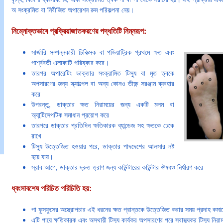
অ সংক্রমিত বা নির্বীজিত অপারেশন রুম পরিকল্পনা নেয়।
নিম্নোক্তভাবে প্রক্রিয়াজাতকরণের পদ্ধতিটি নিম্নরূপ:
সার্জারি সম্পন্নকারী চিকিত্সক বা পডিয়াট্রিক প্রথমে ক্ষত এবং
পার্শ্ববর্তী এলাকাটি পরিষ্কার করে।
তারপর অপারেটিং ডাক্তার সংক্রামিত টিস্যু বা মৃত ত্বকে
অপসারণের জন্য স্ক্যাল্পেল বা অন্য কোনও তীক্ষ্ণ সরঞ্জাম ব্যবহার
করে
উপরন্তু, ডাক্তার ক্ষত নিরাময়ের জন্য একটি মলম বা
অ্যান্টিসেপটিক সমাধান প্রয়োগ করে
তারপরে ডাক্তার প্রতিদিন ক্ষতিকারক ব্যান্ডেজ সহ ক্ষতকে ঢেকে
রাখে
টিস্যু উত্তেজিত হওয়ার পরে, ডাক্তার পাদদেশের আলসার নষ্ট
হয়ে যায়।
স্রাব আগে, ডাক্তার দ্রুত ত্রাণ জন্য কাউন্টারের কাউন্টার ঔষধও নির্ধারণ করে
ধ্বংসাবশেষ পরিচিত পরিচিতি হয়:
পা ফুসফুসের অস্ত্রোপচার এই ধরনের ক্ষত প্রান্তকে উত্তেজিত করার সময় প্রদাহ কম
এটি পায়ে ক্ষতিকারক এবং অস্থায়ী টিস্যু কার্যকর অপসারণের পরে স্বাস্থ্যকর টিস্যু ন