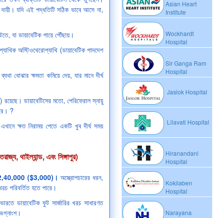
Asian Heart
 দায়ী। যদি এই পদ্ধতিটি সঠিক ভাবে আসে না,
Institute
Wockhardt
টতে, যা ডায়াবেটিক পায়ে পৌঁছায়।
Hospital
প্যাথিক অস্টিওথেরোপ্যাথি (ডায়াবেটিক পাদদেশ
Sir Ganga Ram
Hospital
যথা বোঝার ক্ষমতা কমিয়ে দেয়, যার মানে দীর্ঘ
Jaslok Hospital
রয়েছে। ডায়াবেটিসের মতো, পেরিফেরাল স্নায়ু
করে। ?
Lilavati Hospital
খানে ক্ষত নিরাময় পেতে একটি খুব দীর্ঘ সময়
Hiranandani
তরাজ্য, থাইল্যান্ড, এবং সিঙ্গাপুর)
Hospital
াকা 2,40,000 ($3,000)।
অস্ত্রোপচারের ধরন,
Kokilaben
 খরচ পরিবর্তিত হতে পারে।
Hospital
 ভারতে ডায়াবেটিক ফুট সার্জারির খরচ সাধারণত
 ভগ্নাংশ।
Narayana