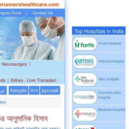
erunnershealthcare.com
nquiry Form
|
Contact Us
Top Hospitals in India
Fortis Hospital
Artemis Hospital
Neurosurgery
|
Max Hospital
eda
|
Kidney - Liver Transplant
عر
français
বাংলা
русский
Columbia Asia
Hospital
হিসাব
Medanta Hospital
রচের আনুমানিক হিসাব
ারে তখন ব্যক্তিটি ডায়াবেটিস থেকে ভুগছেন।