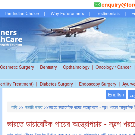
enquiry@for
The Indian Choice
|
Why Forerunners
|
Testimonials
|
E
Cosmetic Surgery
|
Dentistry
|
Opthalmology
|
Oncology / Cancer
|
ertility Treatment)
|
Diabetes Surgery
|
Endoscopy Surgery
|
Ayurv
English
بى
বাড়ি
>>
সার্জারি ভারত
>>ভারতে ডায়াবেটিক পায়ের অস্ত্রোপচার - স্বল্প খরচের আনুমানিক 
ভারতে ডায়াবেটিক পায়ের অস্ত্রোপচার - স্বল্প খ
যখন কারো শরীরের ইনসুলিন উত্পাদন বন্ধ করে দেয় বা কার্যকরভাবে এটি ব্যবহার করতে না প