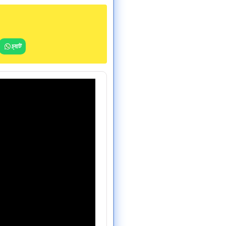
চ্যাট