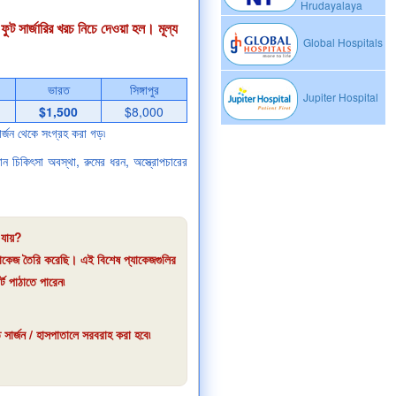
Hrudayalaya
 ফুট সার্জারির খরচ নিচে দেওয়া হল। মূল্য
Global Hospitals
ভারত
সিঙ্গাপুর
Jupiter Hospital
$1,500
$8,000
র্জন থেকে সংগ্রহ করা গড়৷
ান চিকিৎসা অবস্থা, রুমের ধরন, অস্ত্রোপচারের
 যায়?
্যাকেজ তৈরি করেছি। এই বিশেষ প্যাকেজগুলির
ট পাঠাতে পারেন৷
 সার্জন / হাসপাতালে সরবরাহ করা হবে৷