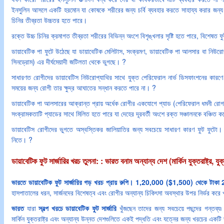
ইনসুলিন আসলে একটি হরমোন যা কোষকে শরীরের জন্য চর্বি ব্যবহার করতে সাহায্য করার জন্য
চিনির তীব্রতা উচ্চতর হতে পারে।
রক্তে উচ্চ চিনির ক্রমাগত তীব্রতা শরীরের বিভিন্ন অংশে বিশৃঙ্খলার সৃষ্টি হতে পারে, বিশেষত ফু
ডায়াবেটিক পা ফুটে উঠেছে যা ডায়াবেটিক মেলিটাস, সংক্রমণ, ডায়াবেটিক পা আলসার বা নিউরো
সিনড্রোম) এর দীর্ঘমেয়াদী জটিলতা থেকে ভুগছে। ?
সাধারণত রোগীদের ডায়াবেটিস নিউরোপ্যাথির সাথে যুক্ত পেরিফেরাল নার্ভ ডিসফাংশনের কারণে ব্
সময়ের জন্য রোগী তার ক্ষুদ্র আঘাতের সন্ধান করতে পারে না। ?
ডায়াবেটিক পা আলসারের আক্রান্ত প্রায় অর্ধেক রোগীর একযোগে প্যাড (পেরিফেরাল ধমনী রোগ) 
সংক্রামকতাটি প্যাডের সাথে মিলিত হতে পারে যা দেহের দূরবর্তী অংশে রক্ত সঞ্চালনকে বঞ্চিত 
ডায়াবেটিস রোগীদের ভুগতে অস্বস্তিকর জালিয়াতির জন্য সবচেয়ে সাধারণ কারণ ফুট ফুটো। এ
নিতে। ?
ডায়াবেটিক ফুট সার্জারির খরচ তুলনা: : ভারত বনাম অন্যান্য দেশ (মার্কিন যুক্তরাষ্ট্র, যুক্
ভারতে ডায়াবেটিক ফুট সার্জারির গড় খরচ প্রায় রুপি। 1,20,000 ($1,500) থেকে ট
হাসপাতালের ধরন, সার্জনদের বিশেষত্ব এবং রোগীর অন্যান্য চিকিৎসা অবস্থার উপর নির্ভর করে
ভারত
যারা
স্বল্প খরচে ডায়াবেটিক ফুট সার্জারি
খুঁজছেন তাদের জন্য সবচেয়ে পছন্দের গন্তব্য৷
মার্কিন যুক্তরাষ্ট্র এবং অন্যান্য উন্নত দেশগুলিতে একই পদ্ধতি এবং যত্নের জন্য খরচের একটি