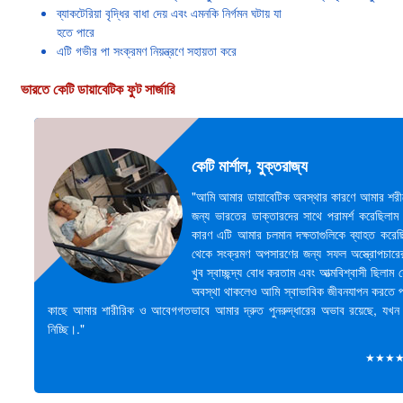
ব্যাকটেরিয়া বৃদ্ধির বাধা দেয় এবং এমনকি নির্গমন ঘটায় যা
হতে পারে
এটি গভীর পা সংক্রমণ নিয়ন্ত্রণে সহায়তা করে
ভারতে কেটি ডায়াবেটিক ফুট সার্জারি
কেটি মার্শাল, যুক্তরাজ্য
"আমি আমার ডায়াবেটিক অবস্থার কারণে আমার শরী
জন্য ভারতের ডাক্তারদের সাথে পরামর্শ করেছিল
কারণ এটি আমার চলমান দক্ষতাগুলিকে ব্যাহত করে
থেকে সংক্রমণ অপসারণের জন্য সফল অস্ত্রোপচার
খুব স্বাচ্ছন্দ্য বোধ করতাম এবং আত্মবিশ্বাসী ছিলাম
অবস্থা থাকলেও আমি স্বাভাবিক জীবনযাপন করতে পা
কাছে আমার শারীরিক ও আবেগগতভাবে আমার দ্রুত পুনরুদ্ধারের অভাব রয়েছে, যখন আ
নিচ্ছি।."
★★★