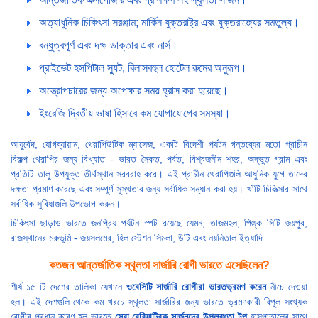
অত্যাধুনিক চিকিৎসা সরঞ্জাম; মার্কিন যুক্তরাষ্ট্র এবং যুক্তরাজ্যের সমতুল্য।
বন্ধুত্বপূর্ণ এবং দক্ষ ডাক্তার এবং নার্স।
প্রাইভেট হসপিটাল স্যুট, বিলাসবহুল হোটেল রুমের অনুরূপ।
অস্ত্রোপচারের জন্য অপেক্ষার সময় হ্রাস করা হয়েছে।
ইংরেজি দ্বিতীয় ভাষা হিসাবে কম যোগাযোগের সমস্যা।
আয়ুর্বেদ, যোগব্যায়াম, থেরাপিউটিক ম্যাসেজ, একটি বিদেশী পর্যটন গন্তব্যের মতো প্রাচীন
বিকল্প থেরাপির জন্য বিখ্যাত - ভারত সৈকত, পর্বত, বিশ্বজনীন শহর, অদ্ভুত গ্রাম এবং
প্রতিটি তালু উপযুক্ত তীর্থস্থান সরবরাহ করে। এই প্রাচীন থেরাপিগুলি আধুনিক যুগে তাদের
দক্ষতা প্রমাণ করেছে এবং সম্পূর্ণ সুস্থতার জন্য সর্বাধিক সন্ধান করা হয়। খাঁটি চিকিত্সার সাথে
সর্বাধিক সুবিধাগুলি উপভোগ করুন।
চিকিৎসা ছাড়াও ভারতে জনপ্রিয় পর্যটন স্পট রয়েছে যেমন, তাজমহল, পিঙ্ক সিটি জয়পুর,
রাজস্থানের মরুভূমি - জয়সলমের, হিল স্টেশন সিমলা, উটি এবং নয়নিতাল ইত্যাদি
কতজন আন্তর্জাতিক স্থূলতা সার্জারি রোগী ভারতে এসেছিলেন?
শীর্ষ ১৫ টি দেশের তালিকা যেখানে
ওবেসিটি সার্জারি রোগীরা ভারতভ্রমণ করেন
নীচে দেওয়া
হল। এই দেশগুলি থেকে কম খরচে স্থূলতা সার্জারির জন্য ভারতে ভ্রমণকারী বিপুল সংখ্যক
রোগীর প্রধান কারণ হল ভারতে
সেরা বেরিয়াট্রিক সার্জনদের উপলব্ধতা
টপ
হাসপাতালের সাথে