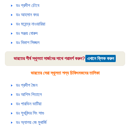
ডঃ প্রদীপ চৌবে
ডঃ আহসান বদর
ডঃ মহেন্দ্র নাওয়ারিয়া
ডঃ সঞ্জয় বোরুদ
ডঃ বিকাশ সিঙ্ঘল
ভারতের শীর্ষ স্থূলতা সার্জনের সাথে পরামর্শ করুন?
এখানে ক্লিক করুন
ভারতের সেরা স্থূলতা শল্য চিকিৎসকদের তালিকা
ডঃ প্রদীপ জৈন
ডঃ আশিস পিতালে
ডঃ পারভিন ভাটিয়া
ডঃ সুখবিন্দর সিং সাগু
ডঃ অ্যালয় জে মুখার্জি