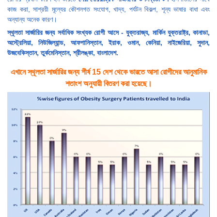
কাজ করা, সাশ্রয়ী মূল্যের কৌশলগত সংযোগ, খাদ্য, পর্যটন বিকল্প, শূন্য ভাষার বাধা এবং
অন্যান্য অনেক কারণ।
স্থূলতা সার্জারির জন্য সর্বাধিক সংখ্যক রোগী আসে - যুক্তরাজ্য, মার্কিন যুক্তরাষ্ট্র, কানাডা,
অস্ট্রেলিয়া, নিউজিল্যান্ড, আফগানিস্তান, ইরাক, ওমান, কেনিয়া, নাইজেরিয়া, সুদান,
উজবেকিস্তান, তুর্কমেনিস্তান, শ্রীলঙ্কা, বাংলাদেশ.
এখানে স্থূলতা সার্জারির জন্য শীর্ষ 15 দেশ থেকে ভারতে আসা রোগীদের আনুমানিক
শতাংশ অনুযায়ী বিতরণ করা হয়েছে।