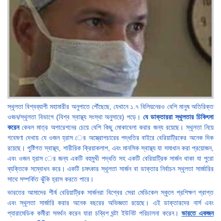
স্থূলতা বিশ্বব্যাপী মহামারীর অনুপাতে পৌঁছেছে, যেখানে ১.৭ বিলিয়নেরও বেশি মানুষ অতিরিক্ত
ওজন/স্থূলতা বিভাগে (বিশ্ব স্বাস্থ্য সংস্থা অনুসারে) পড়ে।
যে ডাক্তাররা স্থূলতার চিকিৎসা
করেন
কেবল মাত্র অপারেশনের চেয়ে বেশি কিছু মোকাবেলা করার জন্য রয়েছে। স্থূলতা নিয়ে
গবেষণা দেখায় যে ওজন হ্রাস ের অস্ত্রোপচারের পদ্ধতির বাইরে বেরিয়াট্রিকের অনেক দিক
রয়েছে। পুষ্টিগত স্বাস্থ্য, শারীরিক ক্রিয়াকলাপ, এবং মানসিক স্বাস্থ্য যা সমাধান করা প্রয়োজন,
এবং ওজন হ্রাস ের জন্য একটি বহুমুখী পদ্ধতি সহ একটি বেরিয়াট্রিক সার্জন থাকা যা পুরো
ব্যক্তিকে সম্বোধন করে। একটি চমৎকার স্থূলতা সার্জন বা ডাক্তার নির্বাচন স্থূলতা সার্জারির
সাথে সম্পর্কিত ঝুঁকি হ্রাস করতে পারে।
ভারতের আমাদের শীর্ষ বেরিয়াট্রিক সার্জনরা বিশ্বের সেরা মেডিকেল স্কুলে প্রশিক্ষণ প্রাপ্ত
এবং স্থূলতা সার্জারি করার অনেক বছরের অভিজ্ঞতা রয়েছে। এই ডাক্তারদের নার্স এবং
প্যারামেডিক কর্মীরা সমর্থন করেন যারা চব্বিশ ঘন্টা ইউনিট পরিচালনা করেন।
ভারতে একজন