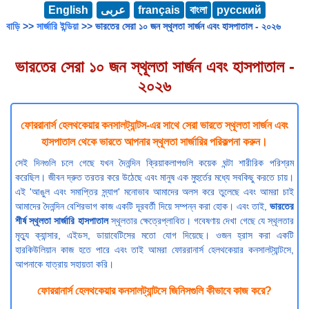
English
عربى
français
বাংলা
русский
বাড়ি
>>
সার্জারি ইন্ডিয়া
>> ভারতের সেরা ১০ জন স্থূলতা সার্জন এবং হাসপাতাল - ২০২৬
ভারতের সেরা ১০ জন স্থূলতা সার্জন এবং হাসপাতাল -
২০২৬
ফোররানার্স হেলথকেয়ার কনসালট্যান্টস-এর সাথে সেরা ভারতে স্থূলতা সার্জন এবং
হাসপাতাল থেকে ভারতে আপনার স্থূলতা সার্জারির পরিকল্পনা করুন।
সেই দিনগুলি চলে গেছে যখন দৈনন্দিন ক্রিয়াকলাপগুলি কয়েক ঘন্টা শারীরিক পরিশ্রম
করেছিল। জীবন দ্রুত তরতর করে উঠেছে এবং মানুষ এক মুহুর্তের মধ্যে সবকিছু করতে চায়।
এই 'আঙুল এবং সমাপ্তির স্ন্যাপ' মনোভাব আমাদের অলস করে তুলেছে এবং আমরা চাই
আমাদের দৈনন্দিন বেশিরভাগ কাজ একটি দূরবর্তী দিয়ে সম্পন্ন করা হোক। এবং তাই,
ভারতের
শীর্ষ স্থূলতা সার্জারি হাসপাতাল
স্থূলতার ক্ষেত্রেপ্লাবিত। গবেষণায় দেখা গেছে যে স্থূলতার
মৃত্যু ক্যান্সার, এইডস, ডায়াবেটিসের মতো যোগ দিয়েছে। ওজন হ্রাস করা একটি
হারকিউলিয়ান কাজ হতে পারে এবং তাই আমরা ফোররানার্স হেলথকেয়ার কনসালট্যান্টসে,
আপনাকে যাত্রায় সহায়তা করি।
ফোররানার্স হেলথকেয়ার কনসালট্যান্টসে জিনিসগুলি কীভাবে কাজ করে?