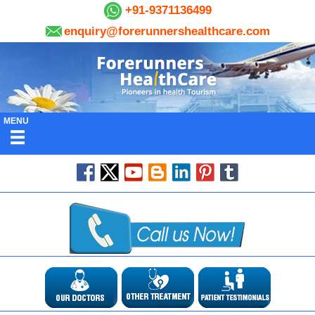
+91-9371136499
enquiry@forerunnershealthcare.com
MENU