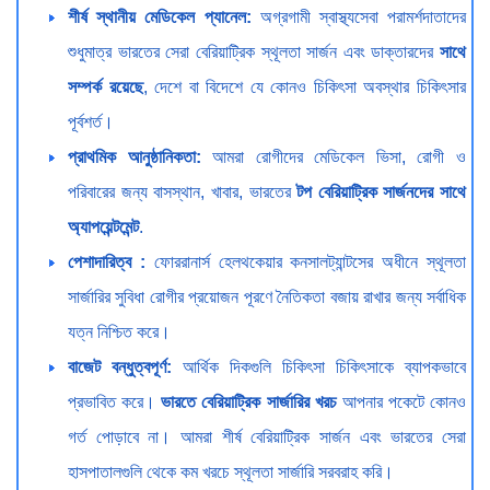
শীর্ষ স্থানীয় মেডিকেল প্যানেল:
অগ্রগামী স্বাস্থ্যসেবা পরামর্শদাতাদের
শুধুমাত্র ভারতের সেরা বেরিয়াট্রিক স্থূলতা সার্জন এবং ডাক্তারদের
সাথে
সম্পর্ক রয়েছে
, দেশে বা বিদেশে যে কোনও চিকিৎসা অবস্থার চিকিৎসার
পূর্বশর্ত।
প্রাথমিক আনুষ্ঠানিকতা:
আমরা রোগীদের মেডিকেল ভিসা, রোগী ও
পরিবারের জন্য বাসস্থান, খাবার, ভারতের
টপ বেরিয়াট্রিক সার্জনদের সাথে
অ্যাপয়েন্টমেন্ট
.
পেশাদারিত্ব :
ফোররানার্স হেলথকেয়ার কনসালট্যান্টসের অধীনে স্থূলতা
সার্জারির সুবিধা রোগীর প্রয়োজন পূরণে নৈতিকতা বজায় রাখার জন্য সর্বাধিক
যত্ন নিশ্চিত করে।
বাজেট বন্ধুত্বপূর্ণ:
আর্থিক দিকগুলি চিকিৎসা চিকিৎসাকে ব্যাপকভাবে
প্রভাবিত করে।
ভারতে বেরিয়াট্রিক সার্জারির খরচ
আপনার পকেটে কোনও
গর্ত পোড়াবে না। আমরা শীর্ষ বেরিয়াট্রিক সার্জন এবং ভারতের সেরা
হাসপাতালগুলি থেকে কম খরচে স্থূলতা সার্জারি সরবরাহ করি।