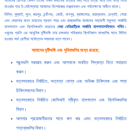
আমাদের রোগীরা কেবল তাদের ওজন কমানোর যাত্রার মধ্য দিয়ে যাত্রা করে এবং বাড়ি ফিরে
যাওয়ার পরে ই-মেইলদ্বারা আমাদের বিশেষজ্ঞের তত্ত্বাবধান এবং পর্যবেক্ষণের অধীনে থাকে।
দিল্লি, মুম্বাই, পুনে, জয়পুর, চন্ডীগড়, কোচি, নাগপুর, ব্যাঙ্গালোর, হায়দ্রাবাদ, চেন্নাই, গোয়া
এবং কেরালার মতো ভারতের প্রধান শহর এবং রাজ্যগুলির আমাদের সহযোগী স্থূলতা সার্জারি
হাসপাতাল এবং ক্লিনিকগুলি ভারতের
সেরা বেরিয়াট্রিক সার্জারি হাসপাতালহিসাবে গর্বিত
।
ওষুধের প্রতি এর আধুনিক দৃষ্টিভঙ্গি তার চমৎকার পরিষ্কার ক্লিনিকাল মানগুলির সাথে মিলিত
হওয়ার অর্থ রোগীরা সর্বোত্তম সম্ভাব্য যত্ন পাবেন।
আমাদের দৃষ্টিভঙ্গি এবং সুবিধাগুলির মধ্যে রয়েছে;
পছন্দগুলি সরবরাহ করুন এবং আপনাকে অবহিত সিদ্ধান্ত নিতে সহায়তা
করুন।
যত্নসহকারে নির্বাচিত, অত্যন্ত যোগ্য এবং অভিজ্ঞ চিকিৎসক এবং শল্য
চিকিৎসকদের বিধান।
যত্নসহকারে নির্বাচিত জেসিআই স্বীকৃত হাসপাতাল এবং ক্লিনিকগুলির
বিধান।
আপনার প্রয়োজনীয়তার সাথে খাপ খায় এমন যত্নসহকারে নির্বাচিত
গন্তব্যগুলির বিধান।