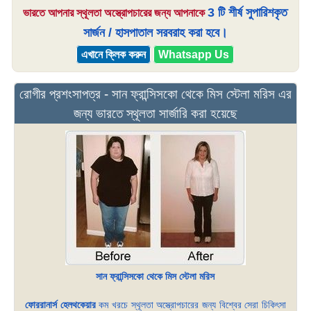
3 টি শীর্ষ সুপারিশকৃত
ভারতে আপনার স্থূলতা অস্ত্রোপচারের জন্য আপনাকে
সার্জন / হাসপাতাল সরবরাহ করা হবে।
এখানে ক্লিক করুন
Whatsapp Us
রোগীর প্রশংসাপত্র - সান ফ্রান্সিসকো থেকে মিস স্টেলা মরিস এর
জন্য ভারতে স্থূলতা সার্জারি করা হয়েছে
সান ফ্রান্সিসকো থেকে মিস স্টেলা মরিস
ফোররানার্স হেলথকেয়ার
কম খরচে স্থূলতা অস্ত্রোপচারের জন্য বিশ্বের সেরা চিকিৎসা