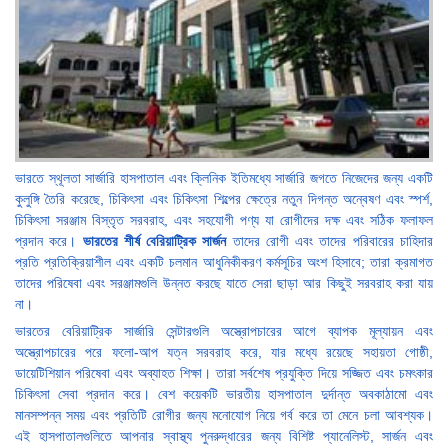
ভারতে স্থূলতা সার্জারি হাসপাতাল এবং ক্লিনিক ইতিমধ্যে সার্জারি জগতে নিজেদের জন্য একটি
কুলুঙ্গি তৈরি করেছে, চিকিৎসা এবং চিকিৎসা শিল্পের ক্ষেত্রে নতুন দিগন্ত অন্বেষণ এবং স্পর্শ,
চিকিৎসা সরঞ্জাম বিস্তৃত সরবরাহ, এবং সহযোগী পণ্য যা রোগীদের দক্ষ এবং সঠিক ফলাফল
প্রদান করে।
ভারতের শীর্ষ বেরিয়াট্রিক সার্জন
তাদের রোগী এবং তাদের পরিবারের চাহিদার
প্রতি প্রতিক্রিয়াশীল এবং একটি চলমান আধুনিকীকরণ কর্মসূচির অংশ হিসাবে; তারা ক্রমাগত
তাদের পরিষেবা এবং সরঞ্জামগুলি উন্নত করছে যাতে সেরা ছাড়া আর কিছুই সরবরাহ করা যায়
না।
ভারতের বেরিয়াট্রিক সার্জারি সেন্টারগুলি অস্ত্রোপচারের আগে ব্যাপক মূল্যায়ন এবং
অস্ত্রোপচারের পরে ফলো-আপ যত্ন সরবরাহ করে, যার মধ্যে রয়েছে সহায়তা গোষ্ঠী,
ডায়েটিশিয়ান পরিষেবা এবং অব্যাহত শিক্ষা। তারা সর্বশেষ প্রযুক্তি দিয়ে সজ্জিত এবং চমৎকার
চিকিৎসা সেবা প্রদান করে। বেশ কয়েকটি ভারতীয় হাসপাতাল দুর্দান্ত অবকাঠামো এবং
মানসম্পন্ন সময় এবং প্রতিটি রোগীর জন্য মনোযোগ নিয়ে গর্ব করে তা মেনে চলা আবশ্যক।
এই হাসপাতালগুলিতে আপনার স্বাস্থ্য পুনরুদ্ধারের জন্য বিশিষ্ট প্যানেলিস্ট, সার্জন এবং