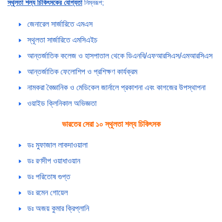
স্থূলতা শল্য চিকিৎসকের যোগ্যতা
নিম্নরূপ;
জেনারেল সার্জারিতে এমএস
স্থূলতা সার্জারিতে এমসিএইচ
আন্তর্জাতিক কলেজ ও হাসপাতাল থেকে ডিএনবি/এফআরসিএস/এমআরসিএস
আন্তর্জাতিক ফেলোশিপ ও প্রশিক্ষণ কার্যক্রম
নামকরা বৈজ্ঞানিক ও মেডিকেল জার্নালে প্রকাশনা এবং কাগজের উপস্থাপনা
ওয়াইড ক্লিনিকাল অভিজ্ঞতা
ভারতের সেরা ১০ স্থূলতা শল্য চিকিৎসক
ডঃ মুফাজাল লাকদাওয়ালা
ডঃ রণদীপ ওয়াধাওয়ান
ডঃ পরিতোষ গুপ্ত
ডঃ রমেন গোয়েল
ডঃ অজয় কুমার ক্রিপ্লানি