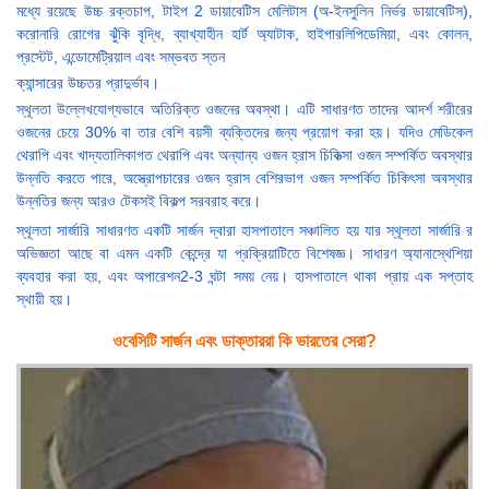
মধ্যে রয়েছে উচ্চ রক্তচাপ, টাইপ 2 ডায়াবেটিস মেলিটাস (অ-ইনসুলিন নির্ভর ডায়াবেটিস),
করোনারি রোগের ঝুঁকি বৃদ্ধি, ব্যাখ্যাহীন হার্ট অ্যাটাক, হাইপারলিপিডেমিয়া, এবং কোলন,
প্রস্টেট, এন্ডোমেট্রিয়াল এবং সম্ভবত স্তন
ক্যান্সারের উচ্চতর প্রাদুর্ভাব।
স্থূলতা উল্লেখযোগ্যভাবে অতিরিক্ত ওজনের অবস্থা। এটি সাধারণত তাদের আদর্শ শরীরের
ওজনের চেয়ে 30% বা তার বেশি বয়সী ব্যক্তিদের জন্য প্রয়োগ করা হয়। যদিও মেডিকেল
থেরাপি এবং খাদ্যতালিকাগত থেরাপি এবং অন্যান্য ওজন হ্রাস চিকিত্সা ওজন সম্পর্কিত অবস্থার
উন্নতি করতে পারে, অস্ত্রোপচারের ওজন হ্রাস বেশিরভাগ ওজন সম্পর্কিত চিকিৎসা অবস্থার
উন্নতির জন্য আরও টেকসই বিকল্প সরবরাহ করে।
স্থূলতা সার্জারি সাধারণত একটি সার্জন দ্বারা হাসপাতালে সঞ্চালিত হয় যার স্থূলতা সার্জারি র
অভিজ্ঞতা আছে বা এমন একটি কেন্দ্রে যা প্রক্রিয়াটিতে বিশেষজ্ঞ। সাধারণ অ্যানাস্থেশিয়া
ব্যবহার করা হয়, এবং অপারেশন2-3 ঘন্টা সময় নেয়। হাসপাতালে থাকা প্রায় এক সপ্তাহ
স্থায়ী হয়।
ওবেসিটি সার্জন এবং ডাক্তাররা কি ভারতের সেরা?