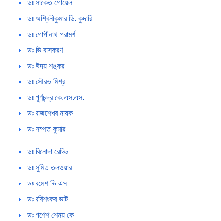
ডঃ সাকেত গোয়েল
ডঃ অশ্বিনীকুমার ডি. কুদারি
ডঃ গোপীনাথ পরামর্শ
ডঃ ভি বাসকরণ
ডঃ উদয় শঙ্কর
ডঃ সৌরভ মিশ্র
ডঃ পূর্ণচন্দ্র কে.এস.এস.
ডঃ রাজশেখর নায়ক
ডঃ সম্পত কুমার
ডঃ বিনোদা রেড্ডি
ডঃ সুমিত তলওয়ার
ডঃ রমেশ ভি এস
ডঃ রবিশংকর ভাট
ডঃ গণেশ শেনয় কে