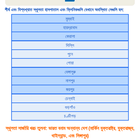
শীর্ষ এবং বিশ্বখ্যাত স্থূলতা হাসপাতাল এবং ক্লিনিকগুলি যেখানে অবস্থিত সেগুলি হল:
মুম্বাই
হায়দ্রাবাদ
কেরালা
দিল্লি
পুনে
গোয়া
বেঙ্গালুরু
নাগপুর
জয়পুর
চেন্নাই
গুড়গাঁও
চণ্ডীগড়
স্থূলতা সার্জারি খরচ তুলনা: ভারত বনাম অন্যান্য দেশ (মার্কিন যুক্তরাষ্ট্র, যুক্তরাজ্য,
থাইল্যান্ড, এবং সিঙ্গাপুর)