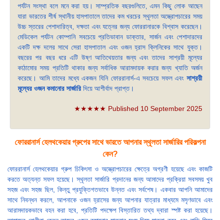
পর্যটন সংস্থা বলে মনে করা হয়। সাম্প্রতিক বছরগুলিতে, এমন কিছু লোক আছেন
যারা ভারতের শীর্ষ স্থানীয় হাসপাতালে তাদের কম খরচের স্থূলতা অস্ত্রোপচারের সময়
উচ্চ স্তরের পেশাদারিত্ব, দক্ষতা এবং যত্নের জন্য ফোররানারকে বিশ্বাস করেছেন।
মেডিকেল পর্যটন কোম্পানি সবচেয়ে প্রতিভাবান ডাক্তার, সার্জন এবং পেশাদারদের
একটি দক্ষ দলের সাথে সেরা হাসপাতাল এবং ওজন হ্রাস ক্লিনিকের সাথে যুক্ত।
বছরের পর বছর ধরে এটি উষ্ণ আতিথেয়তার জন্য এবং তাদের সাশ্রয়ী মূল্যের
কাঠামোর সময় প্রতিটি থাকার জন্য সর্বাধিক আরামদায়ক করার জন্য খ্যাতি অর্জন
করেছে। আমি তাদের মধ্যে একজন যিনি ফোররানার্স-এ সবচেয়ে সফল এবং
সাশ্রয়ী
মূল্যের ওজন কমানোর সার্জারি
দিয়ে আশীর্বাদ প্রাপ্ত।
★★★★★ Published 10 September 2025
ফোররানার্স হেলথকেয়ার গ্রুপের সাথে ভারতে আপনার স্থূলতা সার্জারির পরিকল্পনা
কেন?
ফোররানার্স হেলথকেয়ার গ্রুপ চিকিৎসা ও অস্ত্রোপচারের ক্ষেত্রে অগ্রণী হয়েছে এবং কাজটি
করতে অত্যন্ত সফল হয়েছে। স্থূলতা সার্জারি প্রদানের জন্য আমাদের প্রক্রিয়া সবসময় খুব
সহজ এবং সহজ ছিল, কিন্তু প্রযুক্তিগতভাবে উন্নত এবং সর্বশেষ। একবার আপনি আমাদের
সাথে নিবন্ধন করলে, আপনাকে ওজন হ্রাসের জন্য আপনার যাত্রার মাধ্যমে মসৃণভাবে এবং
আরামদায়কভাবে বহন করা হবে, প্রতিটি পদক্ষেপ বিস্তারিত তথ্য দ্বারা স্পষ্ট করা হয়েছে।