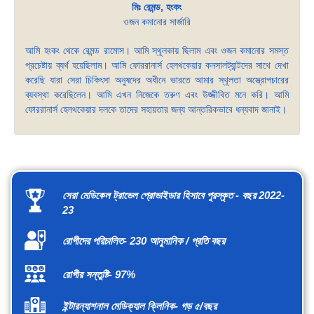
মিঃ রেমন্ড, হংকং
ওজন কমানোর সার্জারি
আমি হংকং থেকে রেমন্ড রামোস। আমি স্থূলকায় ছিলাম এবং ওজন কমানোর সমস্ত
প্রচেষ্টায় ব্যর্থ হয়েছিলাম। আমি ফোররানার্স হেলথকেয়ার কনসালট্যান্টদের সাথে দেখা
করেছি যারা সেরা চিকিৎসা অনুষদের অধীনে ভারতে আমার স্থূলতা অস্ত্রোপচারের
ব্যবস্থা করেছিলেন। আমি এখন নিজেকে তরুণ এবং উজ্জীবিত মনে করি। আমি
ফোররানার্স হেলথকেয়ার দলকে তাদের সহায়তার জন্য আন্তরিকভাবে ধন্যবাদ জানাই।
সেরা মেডিকেল ট্রাভেল প্রোভাইডার হিসাবে পুরস্কৃত - বছর 2022-
23
রোগীদের পরিচালিত- 230 আনুমানিক / প্রতি বছর
রোগীর সন্তুষ্টি- 97%
ইন্টারন্যাশনাল মেডিক্যাল ক্লিনিক- গড় ৫/বছর