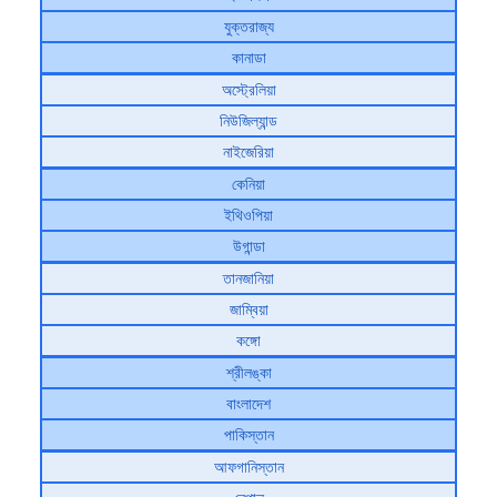
যুক্তরাজ্য
কানাডা
অস্ট্রেলিয়া
নিউজিল্যান্ড
নাইজেরিয়া
কেনিয়া
ইথিওপিয়া
উগান্ডা
তানজানিয়া
জাম্বিয়া
কঙ্গো
শ্রীলঙ্কা
বাংলাদেশ
পাকিস্তান
আফগানিস্তান