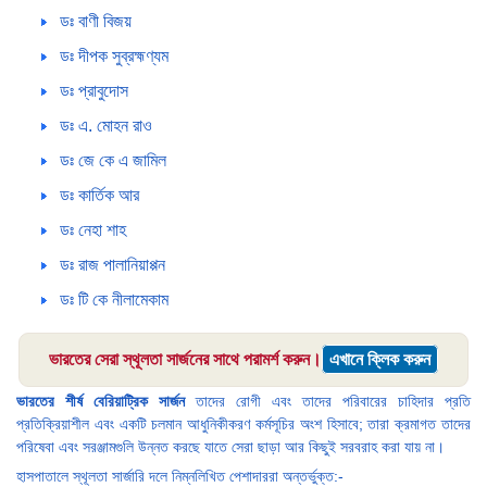
ডঃ বাণী বিজয়
ডঃ দীপক সুব্রহ্মণ্যম
ডঃ প্রাবুদোস
ডঃ এ. মোহন রাও
ডঃ জে কে এ জামিল
ডঃ কার্তিক আর
ডঃ নেহা শাহ
ডঃ রাজ পালানিয়াপ্পন
ডঃ টি কে নীলামেকাম
ভারতের সেরা স্থূলতা সার্জনের সাথে পরামর্শ করুন।
এখানে ক্লিক করুন
ভারতের শীর্ষ বেরিয়াট্রিক সার্জন
তাদের রোগী এবং তাদের পরিবারের চাহিদার প্রতি
প্রতিক্রিয়াশীল এবং একটি চলমান আধুনিকীকরণ কর্মসূচির অংশ হিসাবে; তারা ক্রমাগত তাদের
পরিষেবা এবং সরঞ্জামগুলি উন্নত করছে যাতে সেরা ছাড়া আর কিছুই সরবরাহ করা যায় না।
হাসপাতালে স্থূলতা সার্জারি দলে নিম্নলিখিত পেশাদাররা অন্তর্ভুক্ত:-