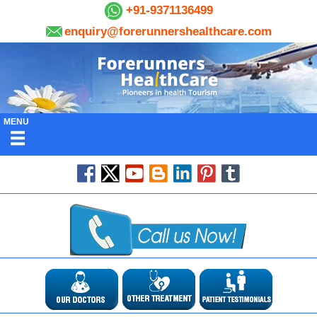
+91-9371136499
enquiry@forerunnershealthcare.com
MENU