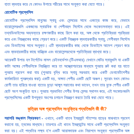
হাতা ব্যবহার করে যে কোনও উপায়ে শরীরের সাথে সংযুক্ত করা যেতে পারে।
রোবোটিক প্রস্থেসিস
রোবোটিক প্রস্থেসিস মানুষের স্নায়ু এবং সেন্সরের সাথে একত্রে কাজ করে, যেভাবে
বায়োসেন্সরগুলি একজনের স্নায়বিক বা পেশীবহুল সিস্টেম থেকে সংকেতসনাক্ত করে। এই
তথ্যডিভাইসের অভ্যন্তরে রক্ষণকারীর কাছে রিলে করা হয়, অঙ্গ থেকে প্রতিক্রিয়া প্রক্রিয়া
করে এবং নিয়ন্ত্রকের কাছে প্রেরণ করে। একটি নিয়ন্ত্রক ব্যবহারকারীর স্নায়ু, পেশীবহুল সিস্টেম
এবং ডিভাইসের সাথে সংযুক্ত। এটি ব্যবহারকারীর কাছ থেকে ডিভাইসে আদেশ প্রেরণ করে
এবং ব্যবহারকারীর কাছে যান্ত্রিক এবং বায়োসেন্সরথেকে প্রতিক্রিয়া ব্যাখ্যা করে।
আরেকটি উপায় হল টার্গেটেড মাসল রেইননর্ভেশন (টিএমআর) যেখানে মোটর স্নায়ুগুলি যা একটি
কাটা অঙ্গের পেশীগুলিকে নিয়ন্ত্রিত করে তা অস্ত্রোপচারের মাধ্যমে পুনরায় রুট করা হয় যাতে
পুনরায় প্রবেশ করা যায় (পুনরায় বৃদ্ধি করে স্নায়ু সরবরাহ করে একটি ডেনার্ভেটপেশীর
কার্যকারিতা পুনরুদ্ধার করা) একটি বড়, অক্ষত পেশীর একটি ছোট অঞ্চল। সুতরাং যখন কোনও
রোগী তার হারিয়ে যাওয়া হাতের বুড়ো আঙ্গুল সরানোর কথা ভাবেন, তখন তার বুকে পেশীর একটি
ছোট অংশ সংকুচিত হবে। পুনরায় প্রভাবিত পেশীর উপর সেন্সর স্থাপন করে, এই সংকোচনগুলি
প্রস্থেসিসের একটি উপযুক্ত অংশের চলাচল নিয়ন্ত্রণ করতে তৈরি করা যেতে পারে।
কৃত্রিম অঙ্গ প্রস্থেসিস সংযুক্তির পদ্ধতিগুলি কী কী?
সরাসরি কঙ্কাল স্থিরকরণ -
এখানে, একটি ধাতব ইমপ্ল্যান্ট স্টাম্পের হাড়ের মাঝখানে প্রবেশ
করানো হয়, ত্বকের মাধ্যমে। তারপরে এই ধাতব ইমপ্ল্যান্টের সাথে একটি প্রস্থেসিস সংযুক্ত
করা হয়। এই পদ্ধতির লক্ষ্য হ'ল একটি আরামদায়ক এবং নিরাপদে সংযুক্ত প্রস্থেটিক অঙ্গ