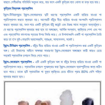
বাহুতে পেশীগুলির গতিবিধি অনুভব করে, যার ফলে একটি কৃত্রিম হাত খোলা বা বন্ধ হয়ে যায়।
কৃত্রিম নিম্নঅঙ্গ প্রস্থেসিস
ট্রান্স-টিবিয়াল্যান্ড ট্রান্স-ফেমোরালরে দুটি ধরণের প্রস্থেসিস একটি হারিয়ে যাওয়া পা
প্রতিস্থাপন করতে ব্যবহৃত হয়। আগেরটি হাঁটুর নীচে হারিয়ে যাওয়া অংশগুলি প্রতিস্থাপন
করতে ব্যবহৃত হয়, যখন পরে একটি কৃত্রিম হাঁটু জয়েন্ট এবং উরুর সাথে সংযুক্ত অন্তর্ভুক্ত।
যে ধরণের প্রস্থেসিস ব্যবহার করা হবে তা অঙ্গচ্ছেদ, আর্থিক সংস্থান, ব্যক্তির পেশা এবং শখ
এবং প্রত্যাশিত ফাংশনের স্তরের উপর নির্ভর করে। যে উপাদানগুলি একটি পা প্রস্থেসিস তৈরি
করে তা হ'ল ফুট-গোড়ালি অ্যাসেম্বলি, শ্যাঙ্ক, সাসপেনশন, সকেট।
ট্রান্স-টিবিয়াল প্রস্থেসিস -
হাঁটুর নীচে হারিয়ে যাওয়া একটি পা প্রতিস্থাপন করা একটি কৃত্রিম
অঙ্গ। এই বিভাগের অধীনে অক্ষমরা সাধারণত ট্রান্স-ফেমোরাল অঙ্গচ্ছেদ কারী কারও চেয়ে
সহজেই স্বাভাবিক চলাচল ফিরে পেতে পারে।
ট্রান্স-ফেমোরাল প্রস্থেসিস -
এটি একটি কৃত্রিম অঙ্গ যা হাঁটুর উপরে হারিয়ে যাওয়া একটি পা
প্রতিস্থাপন করে। স্বাভাবিক চলাচল পুনরুদ্ধার করা ট্রান্স-ফেমোরাল অ্যাম্পুটিদের জন্য কঠিন
হতে পারে। তাকে দুটি স্বাভাবিক পা যুক্ত ব্যক্তির চেয়ে হাঁটতে প্রায় 80% বেশি শক্তি
ব্যবহার করতে হবে।