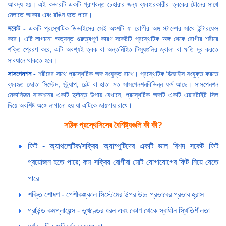
আবদ্ধ হয়। এই কভারটি একটি প্রাণবন্ত চেহারার জন্য ব্যবহারকারীর ত্বকের টোনের সাথে
মেলাতে আকার এবং রঙিন হতে পারে।
সকেট -
একটি প্রস্থেটিক ডিভাইসের সেই অংশটি যা রোগীর অঙ্গ স্টাম্পের সাথে ইন্টারফেস
করে। এটি লাগানো অত্যন্ত গুরুত্বপূর্ণ কারণ সকেটটি প্রস্থেটিক অঙ্গ থেকে রোগীর শরীরে
শক্তি প্রেরণ করে, এটি অবশ্যই ত্বক বা অন্তর্নিহিত টিস্যুগুলির জ্বালা বা ক্ষতি দূর করতে
সাবধানে থাকতে হবে।
সাসপেনশন -
শরীরের সাথে প্রস্থেটিক অঙ্গ সংযুক্ত রাখে। প্রস্থেটিক ডিভাইস সংযুক্ত করতে
ব্যবহৃত জোতা সিস্টেম, স্ট্র্যাপ, বেল্ট বা হাতা মত সাসপেনশনবিভিন্ন ফর্ম আছে। সাসপেনশন
মেকানিজম সাকশনের একটি দুর্দান্ত উপায় যেখানে, প্রস্থেটিক অঙ্গটি একটি এয়ারটাইট সিল
দিয়ে অবশিষ্ট অঙ্গে লাগানো হয় যা এটিকে জায়গায় রাখে।
সঠিক প্রস্থেসিসের বৈশিষ্ট্যগুলি কী কী?
ফিট - অ্যাথলেটিক/সক্রিয় অ্যাম্পুটিদের একটি ভাল বিশদ সকেট ফিট
প্রয়োজন হতে পারে; কম সক্রিয় রোগীরা মোট যোগাযোগের ফিট নিয়ে যেতে
পারে
শক্তি শোষণ - পেশীকঙ্কাল সিস্টেমের উপর উচ্চ প্রভাবের প্রভাব হ্রাস
গ্রাউন্ড কমপ্লায়েন্স - ভূখণ্ডের ধরন এবং কোণ থেকে স্বাধীন স্থিতিশীলতা