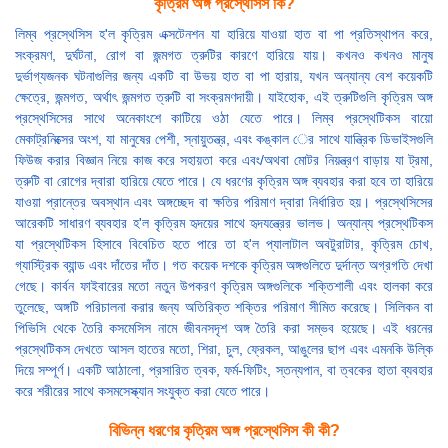
কৃত্রিম অঙ্গ প্রস্থেসিস কি?
লিম্ব প্রস্থেসিস হ'ল কৃত্রিম এক্সটেনশন যা হারিয়ে যাওয়া হাত বা পা প্রতিস্থাপন করে,
সংক্রমণ, দুর্ঘটনা, রোগ বা জন্মগত ত্রুটির কারণে হারিয়ে যায়। কখনও কখনও মানুষ
দুর্ভাগ্যজনক ঘটনাগুলির জন্য একটি বা উভয় হাত বা পা হারায়, যখন অন্যান্য বেশ কয়েকটি
ক্ষেত্রে, জন্মগত, অর্থাৎ জন্মগত ত্রুটি বা সংক্রমণদায়ী। যাইহোক, এই ত্রুটিগুলি কৃত্রিম অঙ্গ
প্রস্থেসিসের সাথে অনেকাংশে কাটিয়ে ওঠা যেতে পারে। লিম্ব প্রস্থেটিকস বায়ো
মেকাট্রনিক্সের অংশ, যা মানুষের পেশী, স্নায়ুতন্ত্র, এবং কঙ্কাল ের সাথে যান্ত্রিক ডিভাইসগুলি
ফিউজ করার বিজ্ঞান নিয়ে কাজ করে সহায়তা করে এবং/অথবা মোটর নিয়ন্ত্রণ বাড়ায় যা ট্রমা,
ত্রুটি বা রোগের দ্বারা হারিয়ে যেতে পারে। যে ধরণের কৃত্রিম অঙ্গ ব্যবহার করা হবে তা হারিয়ে
যাওয়া প্রান্তের অবস্থান এবং অঙ্গচ্ছেদ বা ক্ষতির পরিমাণ দ্বারা নির্ধারিত হয়। প্রস্থেসিসের
আরেকটি সাধারণ ব্যবহার হ'ল কৃত্রিম হৃদয়ের সাথে হৃদযন্ত্রের ভালভ। অন্যান্য প্রস্থেটিকস
যা প্রস্থেটিকস হিসাবে বিবেচিত হতে পারে তা হ'ল প্যালাটাল অবটুরাটার, কৃত্রিম চোখ,
গ্যাস্ট্রিক ব্যান্ড এবং দাঁতের দাঁত। গত কয়েক দশকে কৃত্রিম অঙ্গগুলিতে দুর্দান্ত অগ্রগতি দেখা
গেছে। কার্বন ফাইবারের মতো নতুন উপকরণ কৃত্রিম অঙ্গগুলিকে শক্তিশালী এবং হালকা করে
তুলেছে, অঙ্গটি পরিচালনা করার জন্য অতিরিক্ত শক্তির পরিমাণ সীমিত করেছে। সিলিকন বা
পিভিসি থেকে তৈরি কসমেসিস নামে জীবনসদৃশ অঙ্গ তৈরি করা সম্ভব হয়েছে। এই ধরনের
প্রস্থেটিকস দেখতে আসল হাতের মতো, শিরা, চুল, ফ্রেকল, আঙুলের ছাপ এবং এমনকি উল্কি
দিয়ে সম্পূর্ণ। একটি আঠালো, প্রসারিত ত্বক, ফর্ম-ফিটিং, স্তন্যপান, বা ত্বকের হাতা ব্যবহার
করে শরীরের সাথে কসমসেস্ক্যান সংযুক্ত করা যেতে পারে।
বিভিন্ন ধরণের কৃত্রিম অঙ্গ প্রস্থেসিস কী কী?