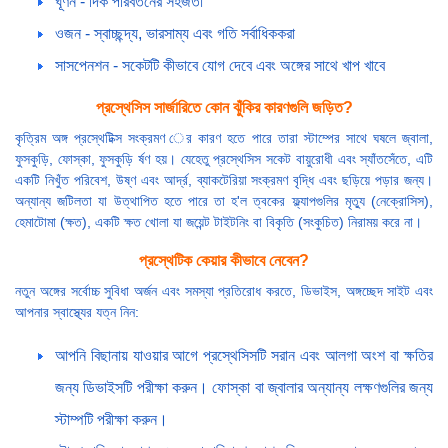
ঘূর্ণন - দিক পরিবর্তনের সহজতা
ওজন - স্বাচ্ছন্দ্য, ভারসাম্য এবং গতি সর্বাধিককরা
সাসপেনশন - সকেটটি কীভাবে যোগ দেবে এবং অঙ্গের সাথে খাপ খাবে
প্রস্থেসিস সার্জারিতে কোন ঝুঁকির কারণগুলি জড়িত?
কৃত্রিম অঙ্গ প্রস্থেটিক্স সংক্রমণ ের কারণ হতে পারে তারা স্টাম্পের সাথে ঘষলে জ্বালা,
ফুসকুড়ি, ফোস্কা, ফুসকুড়ি র্ষণ হয়। যেহেতু প্রস্থেসিস সকেট বায়ুরোধী এবং স্যাঁতসেঁতে, এটি
একটি নিখুঁত পরিবেশ, উষ্ণ এবং আর্দ্র, ব্যাকটেরিয়া সংক্রমণ বৃদ্ধি এবং ছড়িয়ে পড়ার জন্য।
অন্যান্য জটিলতা যা উত্থাপিত হতে পারে তা হ'ল ত্বকের ফ্ল্যাপগুলির মৃত্যু (নেক্রোসিস),
হেমাটোমা (ক্ষত), একটি ক্ষত খোলা যা জয়েন্ট টাইটনিং বা বিকৃতি (সংকুচিত) নিরাময় করে না।
প্রস্থেটিক কেয়ার কীভাবে নেবেন?
নতুন অঙ্গের সর্বোচ্চ সুবিধা অর্জন এবং সমস্যা প্রতিরোধ করতে, ডিভাইস, অঙ্গচ্ছেদ সাইট এবং
আপনার স্বাস্থ্যের যত্ন নিন:
আপনি বিছানায় যাওয়ার আগে প্রস্থেসিসটি সরান এবং আলগা অংশ বা ক্ষতির
জন্য ডিভাইসটি পরীক্ষা করুন। ফোস্কা বা জ্বালার অন্যান্য লক্ষণগুলির জন্য
স্টাম্পটি পরীক্ষা করুন।