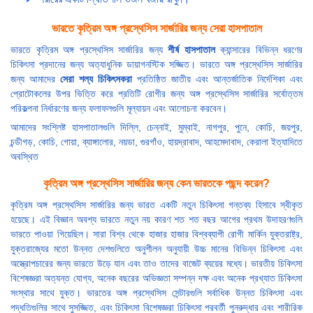
ভারতে কৃত্রিম অঙ্গ প্রস্থেসিস সার্জারির জন্য সেরা হাসপাতাল
ভারতে কৃত্রিম অঙ্গ প্রস্থেসিস সার্জারির জন্য
শীর্ষ হাসপাতাল
ক্যান্সারের বিভিন্ন ধরণের
চিকিৎসা প্রদানের জন্য অত্যাধুনিক ডায়াগনস্টিক সজ্জিত। ভারতে অঙ্গ প্রস্থেসিস সার্জারির
জন্য আমাদের
সেরা শল্য চিকিৎসকরা
প্রতিষ্ঠিত জাতীয় এবং আন্তর্জাতিক নির্দেশিকা এবং
প্রোটোকলের উপর ভিত্তি করে প্রতিটি রোগীর জন্য অঙ্গ প্রস্থেসিস সার্জারির সর্বোত্তম
পরিকল্পনা নির্ধারণের জন্য ফলাফলগুলি মূল্যায়ন এবং আলোচনা করবেন।
আমাদের সংশ্লিষ্ট হাসপাতালগুলি দিল্লি, চেন্নাই, মুম্বাই, নাগপুর, পুনে, কোচি, জয়পুর,
চন্ডীগড়, কোচি, গোয়া, ব্যাঙ্গালোর, নয়ডা, গুরগাঁও, হায়দ্রাবাদ, আহমেদাবাদ, কেরালা ইত্যাদিতে
অবস্থিত
কৃত্রিম অঙ্গ প্রস্থেসিস সার্জারির জন্য কেন ভারতকে পছন্দ করেন?
কৃত্রিম অঙ্গ প্রস্থেসিস সার্জারির জন্য ভারত একটি নতুন চিকিৎসা গন্তব্য হিসাবে স্বীকৃত
হয়েছে। এই বিজ্ঞান অবশ্য ভারতে নতুন নয় কারণ শত শত বছর আগের প্রথম উদাহরণগুলি
ভারতে পাওয়া গিয়েছিল। সারা বিশ্ব থেকে হাজার হাজার বিশ্বব্যাপী রোগী মার্কিন যুক্তরাষ্ট্র,
যুক্তরাজ্যের মতো উন্নত দেশগুলিতে অনুশীলন অনুযায়ী উচ্চ মানের বিভিন্ন চিকিৎসা এবং
অস্ত্রোপচারের জন্য ভারতে উড়ে যান এবং তাও তাদের বাজেট ব্যয়ের মধ্যে। ভারতীয় চিকিৎসা
বিশেষজ্ঞরা অত্যন্ত যোগ্য, অনেক বছরের অভিজ্ঞতা সম্পন্ন দক্ষ এবং অনেক প্রখ্যাত চিকিৎসা
সংস্থার সাথে যুক্ত। ভারতের অঙ্গ প্রস্থেসিস সেন্টারগুলি সর্বাধিক উন্নত চিকিৎসা এবং
পদ্ধতিগুলির সাথে সুসজ্জিত, এবং চিকিৎসা বিশেষজ্ঞরা চিকিৎসা পরবর্তী পুনরুদ্ধার এবং শারীরিক