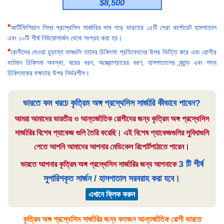
$8,500
*
আর্টিফিশিয়াল লিম্ব প্রস্থেসিস সার্জারির দাম গড়ে ভারতের ১৫টি সেরা কর্পোরেট হাসপাতাল
এবং ১০টি শীর্ষ নিউরোসার্জন থেকে সংগ্রহ করা হয়।
*
রোগীদের দেওয়া চূড়ান্ত দামগুলি তাদের চিকিৎসা প্রতিবেদনের উপর ভিত্তি করে এবং রোগীর
বর্তমান চিকিৎসা অবস্থা, ঘরের ধরন, অস্ত্রোপচারের ধরণ, হাসপাতালের ব্র্যান্ড এবং শল্য
চিকিৎসকের দক্ষতার উপর নির্ভরশীল।
ভারতে কম খরচে কৃত্রিম অঙ্গ প্রস্থেসিস সার্জারি কীভাবে পাবেন?
আমরা আমাদের ভারতীয় ও আন্তর্জাতিক রোগীদের জন্য কৃত্রিম অঙ্গ প্রস্থেসিস
সার্জারির বিশেষ প্যাকেজ গুলি তৈরি করেছি। এই বিশেষ প্যাকেজগুলির সুবিধাগুলি
পেতে আপনি আমাদের আপনার মেডিকেল রিপোর্টপাঠাতে পারেন।
3 টি শীর্ষ
ভারতে আপনার কৃত্রিম অঙ্গ প্রস্থেসিস সার্জারির জন্য আপনাকে
সুপারিশকৃত সার্জন / হাসপাতাল সরবরাহ করা হবে।
এখানে ক্লিক করুন
কৃত্রিম অঙ্গ প্রস্থেসিস সার্জারির জন্য কতজন আন্তর্জাতিক রোগী ভারতে