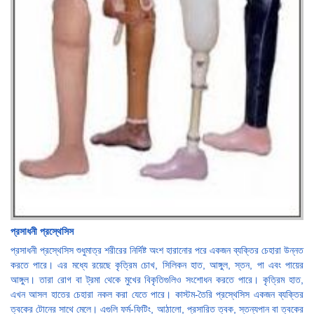
প্রসাধনী প্রস্থেসিস
প্রসাধনী প্রস্থেসিস শুধুমাত্র শরীরের নির্দিষ্ট অংশ হারানোর পরে একজন ব্যক্তির চেহারা উন্নত
করতে পারে। এর মধ্যে রয়েছে কৃত্রিম চোখ, সিলিকন হাত, আঙ্গুল, স্তন, পা এবং পায়ের
আঙ্গুল। তারা রোগ বা ট্রমা থেকে মুখের বিকৃতিগুলিও সংশোধন করতে পারে। কৃত্রিম হাত,
এখন আসল হাতের চেহারা নকল করা যেতে পারে। কাস্টম-তৈরি প্রস্থেসিস একজন ব্যক্তির
ত্বকের টোনের সাথে মেলে। এগুলি ফর্ম-ফিটিং, আঠালো, প্রসারিত ত্বক, স্তন্যপান বা ত্বকের