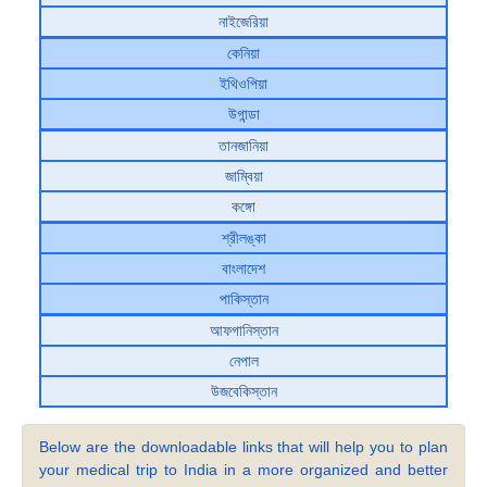
নাইজেরিয়া
কেনিয়া
ইথিওপিয়া
উগান্ডা
তানজানিয়া
জাম্বিয়া
কঙ্গো
শ্রীলঙ্কা
বাংলাদেশ
পাকিস্তান
আফগানিস্তান
নেপাল
উজবেকিস্তান
Below are the downloadable links that will help you to plan
your medical trip to India in a more organized and better