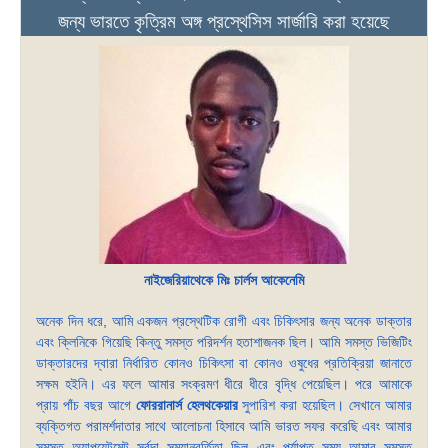
জন্য ভারতে কৃত্রিম অঙ্গ প্রস্থেসিস সার্জারি করা হয়েছে
নাইজেরিয়াথেকে মিঃ চার্লস আকেনেমি
অনেক দিন ধরে, আমি একজন প্রস্থেটিক রোগী এবং চিকিৎসার জন্য অনেক ডাক্তার
এবং ক্লিনিকে গিয়েছি কিন্তু সমস্ত পরিদর্শন হতাশাজনক ছিল। আমি সমস্ত ভিজিটিং
ডাক্তারদের দ্বারা নির্ধারিত কোনও চিকিৎসা বা কোনও ওষুধের প্রতিক্রিয়া জানাতে
সক্ষম হইনি। এর ফলে আমার সংক্রমণ ধীরে ধীরে বৃদ্ধি পেয়েছিল। পরে আমাকে
প্রায় পাঁচ বছর আগে
ফোররানার্স হেলথকেয়ার
সুপারিশ করা হয়েছিল। সেখানে আমার
ব্যক্তিগত পরামর্শদাতার সাথে আলোচনা হিসাবে আমি ভারত সফর করেছি এবং আমার
সমস্ত অ্যাপয়েন্টমেন্ট সর্বদা সময়ানুবর্তিতা ছিল এবং পর্যাপ্ত সময় আমার সমস্ত