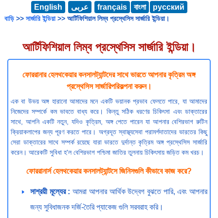
English
عربى
français
বাংলা
русский
বাড়ি
>>
সার্জারি ইন্ডিয়া
>> আর্টিফিশিয়াল লিম্ব প্রস্থেসিস সার্জারি ইন্ডিয়া।
আর্টিফিশিয়াল লিম্ব প্রস্থেসিস সার্জারি ইন্ডিয়া।
ফোররানার হেলথকেয়ার কনসালট্যান্টদের সাথে ভারতে আপনার কৃত্রিম অঙ্গ
প্রস্থেসিস সার্জারিপরিকল্পনা করুন।
এক বা উভয় অঙ্গ হারানো আমাদের মনে একটি ভয়ানক প্রভাব ফেলতে পারে, যা আমাদের
নিজেদের সম্পর্কে কম ভাবতে বাধ্য করে। কিন্তু সঠিক ধরণের চিকিৎসা এবং ডাক্তারের
সাথে, আপনি একটি নতুন, যদিও কৃত্রিম, অঙ্গ পেতে পারেন যা আপনার বেশিরভাগ রুটিন
ক্রিয়াকলাপের জন্য পূরণ করতে পারে। অগ্রদূত স্বাস্থ্যসেবা পরামর্শদাতাদের ভারতের কিছু
সেরা ডাক্তারের সাথে সম্পর্ক রয়েছে যারা ভারতে দুর্দান্ত কৃত্রিম অঙ্গ প্রস্থেসিস সার্জারি
করেন। আরেকটি সুবিধা হ'ল বেশিরভাগ পশ্চিমা জাতির তুলনায় চিকিৎসায় জড়িত কম খরচ।
ফোররানার্স হেলথকেয়ার কনসালট্যান্টসে জিনিসগুলি কীভাবে কাজ করে?
সাশ্রয়ী মূল্যের :
আমরা আপনার আর্থিক উদ্বেগ বুঝতে পারি, এবং আপনার
জন্য সুবিধাজনক দর্জি-তৈরি প্যাকেজ গুলি সরবরাহ করি।