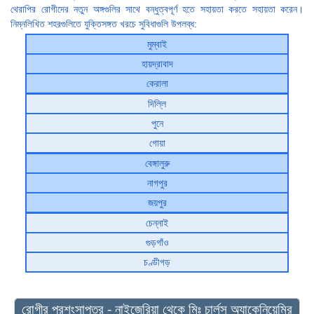
থেরাপির রোগীদের নতুন অঙ্গগুলির সাথে বন্ধুত্বপূর্ণ হতে সহায়তা করতে সহায়তা করেন।
নিম্নলিখিত শহরগুলিতে যুক্তিসঙ্গত খরচে সুবিধাগুলি উপলব্ধ:
মুম্বাই
হায়দ্রাবাদ
কেরালা
দিল্লি
পুনে
গোয়া
বেঙ্গালুরু
নাগপুর
জয়পুর
চেন্নাই
গুড়গাঁও
চণ্ডীগড়
রোগীর প্রশংসাপত্র - নাইজেরিয়া থেকে মিঃ চার্লস অ্যাকেনিয়েমির