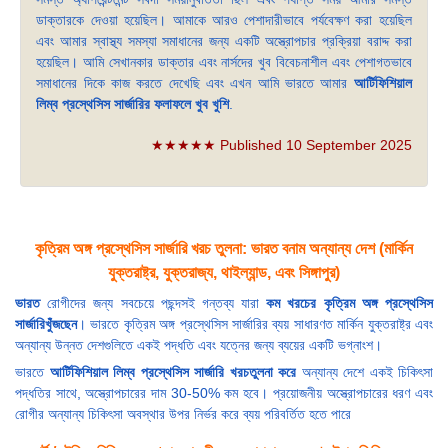
ডাক্তারকে দেওয়া হয়েছিল। আমাকে আরও পেশাদারীভাবে পর্যবেক্ষণ করা হয়েছিল
এবং আমার স্বাস্থ্য সমস্যা সমাধানের জন্য একটি অস্ত্রোপচার প্রক্রিয়া বরাদ্দ করা
হয়েছিল। আমি সেখানকার ডাক্তার এবং নার্সদের খুব বিবেচনাশীল এবং পেশাগতভাবে
সমাধানের দিকে কাজ করতে দেখেছি এবং এখন আমি ভারতে আমার
আর্টিফিশিয়াল
লিম্ব প্রস্থেসিস সার্জারির ফলাফলে খুব খুশি
.
★★★★★ Published 10 September 2025
কৃত্রিম অঙ্গ প্রস্থেসিস সার্জারি খরচ তুলনা: ভারত বনাম অন্যান্য দেশ (মার্কিন
যুক্তরাষ্ট্র, যুক্তরাজ্য, থাইল্যান্ড, এবং সিঙ্গাপুর)
ভারত
রোগীদের জন্য সবচেয়ে পছন্দসই গন্তব্য যারা
কম খরচের কৃত্রিম অঙ্গ প্রস্থেসিস
সার্জারিখুঁজছেন
। ভারতে কৃত্রিম অঙ্গ প্রস্থেসিস সার্জারির ব্যয় সাধারণত মার্কিন যুক্তরাষ্ট্র এবং
অন্যান্য উন্নত দেশগুলিতে একই পদ্ধতি এবং যত্নের জন্য ব্যয়ের একটি ভগ্নাংশ।
ভারতে
আর্টিফিশিয়াল লিম্ব প্রস্থেসিস সার্জারি খরচতুলনা করে
অন্যান্য দেশে একই চিকিৎসা
পদ্ধতির সাথে, অস্ত্রোপচারের দাম 30-50% কম হবে। প্রয়োজনীয় অস্ত্রোপচারের ধরণ এবং
রোগীর অন্যান্য চিকিৎসা অবস্থার উপর নির্ভর করে ব্যয় পরিবর্তিত হতে পারে