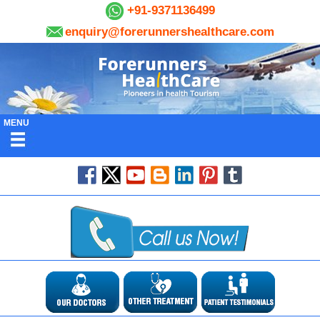
+91-9371136499
enquiry@forerunnershealthcare.com
MENU