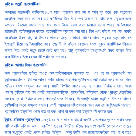
কৃত্রিম জয়েন্ট প্রস্থেটিকস
আমাদের জয়েন্টগুলি কার্টিলেজ ের সাথে প্যাডেড করা হয় যা ঘর্ষণ দূর করে এবং আন্দোলন
জয়েন্টকে সহজ করে তোলে। এই কার্টিলেজ ধীরে ধীরে ক্ষয় হতে পারে, যার ফলে হাড়গুলি একে
অপরের বিরুদ্ধে ঘষতে পারে যার ফলে তীব্র ব্যথা এবং চলাচল হ্রাস পায়। ক্ষতিগ্রস্ত
জয়েন্টগুলি প্রতিস্থাপন করতে প্রস্থেটিকস ব্যবহার করা হয়। হিপ এবং কাঁধের বল এবং সকেট
জয়েন্টগুলি উরুর হাড় বা উপরের হাতের হাড়ে ঢোকানো স্টেমের সাথে সংযুক্ত বৃত্তাকার বল
ইমপ্ল্যান্ট দিয়ে প্রতিস্থাপিত হয়। শ্রোণী বা কাঁধের ব্লেডের সাথে যুক্ত প্লাস্টিক-সারিবদ্ধ
সকেট দিয়ে একটি নতুন জয়েন্ট তৈরি করা হয়। হাঁটু প্রস্থেটিক ইমপ্ল্যান্টগুলি উরুর হাড়ের নীচে
এবং টিবিয়ার উপরের অংশটি প্রতিস্থাপন করে।
কৃত্রিম আপার লিম্ব প্রস্থেসিস
আর্ম প্রস্থেসিস হারিয়ে যাওয়া অঙ্গপ্রতিস্থাপনে ব্যবহৃত হয়। এর প্রধান প্রকারগুলি হল
ট্রান্সরেডিয়াল বা ট্রান্সহুমেরাল। শরীর চালিত বাহু প্রস্থেটিকস একটি জোতা এবং তারের সাথে
শরীরের সাথে সংযুক্ত করা হয়। বাহুটি বিপরীত হাতের নড়াচড়া দ্বারা নিয়ন্ত্রিত হয়। অন্য
ধরণের কৃত্রিম বাহু হল একটি মায়োইলেকট্রিক প্রস্থেসিস, মস্তিষ্ক থেকে প্রাপ্ত বৈদ্যুতিক
সংকেত দ্বারা নিয়ন্ত্রিত হয়। প্রস্থেসিসের ভিতরে, ইলেকট্রোডগুলি কনুই বা উপরের হাতের
পেশীগুলির সাথে সংযুক্ত থাকে। পেশী আন্দোলন মস্তিষ্ককে বলে দেয় যে কনুইজয়েন্ট সরানো,
প্রস্থেসিস ইত্যাদির শেষে হাত বা হুক খোলা বা বন্ধ করা ইত্যাদি কী করতে হবে
ট্রান্স-রেডিয়াল প্রস্থেসিস -
কনুইয়ের নীচে হারিয়ে যাওয়া একটি হাত প্রতিস্থাপন করার জন্য
এটি একটি কৃত্রিম অঙ্গ। ত্রুটিপূর্ণ হাতের বিপরীত কাঁধের চারপাশে একটি জোতা এবং তারের
সাথে সংযুক্ত একটি কেবল চালিত লিম্বিস। অন্য ফর্মটি হ'ল মায়োইলেকট্রিক বাহু, যা উপরের