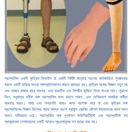
প্রস্থেসিস একটি কৃত্রিম ডিভাইস যা একটি নির্দিষ্ট মাত্রায় অংশের কার্যকারিতা পুনরুদ্ধার
করতে একটি হারিয়ে যাওয়া অঙ্গপ্রতিস্থাপন করতে ব্যবহৃত হয়। কৃত্রিম অঙ্গের বিজ্ঞান নতুন নয়
এবং হাজার হাজার বছর আগের, এবং ভারতীয় এবং মিশরীয় ভূমিতে ফিরে পাওয়া যায়। পুরানো
দিনে, শুধুমাত্র ধনীরা অঙ্গ প্রস্থেসিস বহন করতে পারত, এবং বেশিরভাগ সামরিক কর্মীরা
ব্যবহার করত। সময় এবং অগ্রগতি কারও জন্য অপেক্ষা করে না এবং কৃত্রিম অঙ্গ
প্রস্থেসিসের বিজ্ঞান বিশ্বের প্রায় সমস্ত অংশে গ্রাউন্ড ব্রেকিং কৌশল উদ্ভাবনের সাথে সাথে
আরও গভীরহয়ে ওঠে। প্রস্থেটিক অঙ্গ পুনর্বাসন ফাইসিয়াট্রিস্ট এবং প্রস্থেটিস্ট সহ
স্বাস্থ্যসেবা পেশাদারদের একটি আন্তঃ-শৃঙ্খলামূলক দল দ্বারা করা হয়।