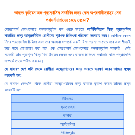
ভারতে কৃত্রিম অঙ্গ প্রস্থেসিস সার্জারির জন্য কেন অগ্রগামীস্বাস্থ্য সেবা
পরামর্শদাতাদের বেছে নেবেন?
ফোররানার্স হেলথকেয়ার কনসালট্যান্টস কম খরচে ভারতে
আর্টিফিশিয়াল লিম্ব প্রস্থেসিস
সার্জারির জন্য আন্তর্জাতিক রোগীদের ব্যাপক চিকিৎসা পরিষেবা সরবরাহ করে
। রোগীকে কেবল
লিম্ব প্রস্থেসিস চিকিত্সা এবং তার অবস্থা সম্পর্কে একটি বিশদ প্রশ্ন পাঠাতে হবে এবং শীঘ্রই
তার সাথে যোগাযোগ করা হবে এবং ফোররানার্স হেলথকেয়ার কনসালট্যান্টস সহকারী। সেই
সহকারী তার প্রশ্নের বিস্তারিত উত্তর দেবেন এবং ভারতে চিকিৎসা করানোর বাকি পদ্ধতিগুলি
সম্পর্কে তাকে গাইড করবেন।
যে সাধারণ দেশ গুলি থেকে রোগীরা অস্ত্রোপচারের জন্য ভারতে ভ্রমণ করেন তাদের মধ্যে
কয়েকটি হল:
যে সাধারণ দেশগুলি থেকে রোগীরা অস্ত্রোপচারের জন্য ভারতে ভ্রমণ করেন তাদের মধ্যে
কয়েকটি হল:
ইউএসএ
যুক্তরাজ্য
কানাডা
অস্ট্রেলিয়া
নিউজিল্যান্ড