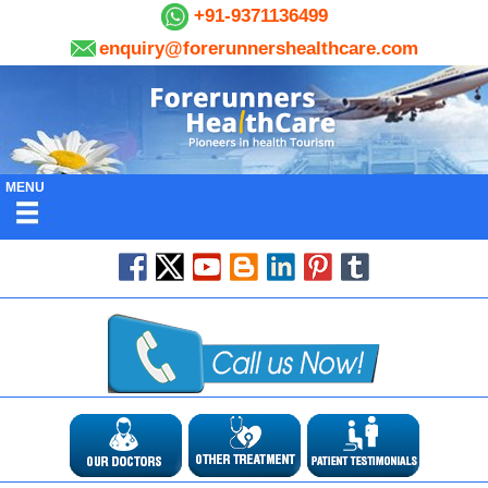
+91-9371136499
enquiry@forerunnershealthcare.com
MENU