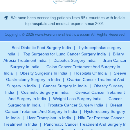
We have been connecting patients from 95+ countries with India’s
top hospitals and medical experts since 2004.
Copyright © 2026 www.ForerunnersHealthcare.com All Rights Reserved.
Best Diabetic Foot Surgery India
|
hydrocephalus surgery
India
|
Top Surgeons for Lung Cancer Surgery India
|
Biliary
Atresia Treatment India
|
Diabetes Surgery India
|
Brain Cancer
Surgery In India
|
Colon Cancer Tretament And Surgery In
India
|
Obesity Surgeons In India
|
Hospitals Of India
|
Sleeve
Gastrectomy Surgery In India
|
Ovarian Cancer Treatment And
Surgery In India
|
Cancer Surgery In India
|
Obesity Surgery
India
|
Cosmetic Surgery in India
|
Cervical Cancer Tretament
And Surgery In India
|
Weight Loss Surgery India
|
Cancer
Surgeons In India
|
Prostate Cancer Surgery India
|
Breast
Cancer Tretament And Surgery In India
|
Hysterectomy Surgery
In India
|
Liver Transplant In India
|
Hifu For Prostate Cancer
Treatment In India
|
Pancreatic Cancer Treatment And Surgery In