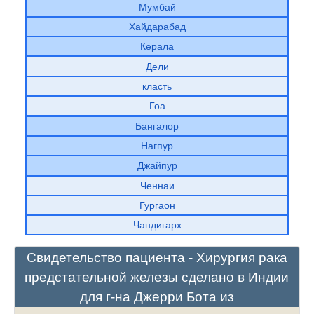
Мумбай
Хайдарабад
Керала
Дели
класть
Гоа
Бангалор
Нагпур
Джайпур
Ченнаи
Гургаон
Чандигарх
Свидетельство пациента - Хирургия рака
предстательной железы сделано в Индии
для г-на Джерри Бота из