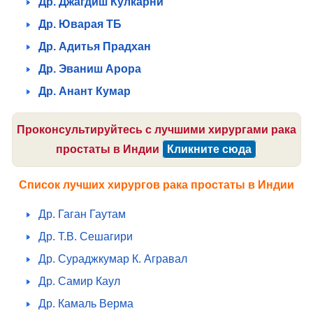
Др. Джагдиш Кулкарни
Др. Юварая ТБ
Др. Адитья Прадхан
Др. Эваниш Арора
Др. Анант Кумар
Проконсультируйтесь с лучшими хирургами рака
простаты в Индии
Кликните сюда
Список лучших хирургов рака простаты в Индии
Др. Гаган Гаутам
Др. Т.В. Сешагири
Др. Сураджкумар К. Агравал
Др. Самир Каул
Др. Камаль Верма