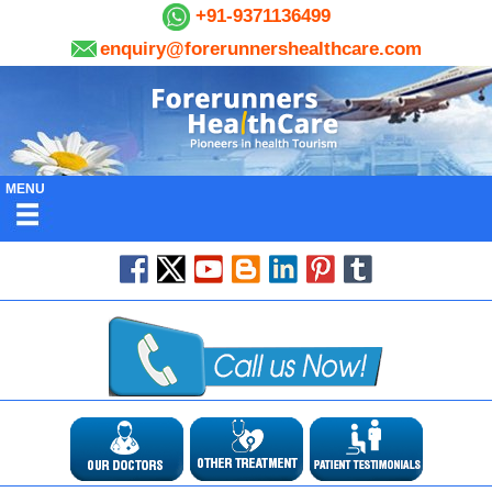
+91-9371136499
enquiry@forerunnershealthcare.com
MENU