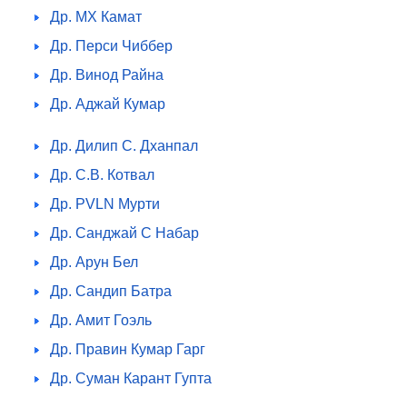
Др. МХ Камат
Др. Перси Чиббер
Др. Винод Райна
Др. Аджай Кумар
Др. Дилип С. Дханпал
Др. С.В. Котвал
Др. PVLN Мурти
Др. Санджай С Набар
Др. Арун Бел
Др. Сандип Батра
Др. Амит Гоэль
Др. Правин Кумар Гарг
Др. Суман Карант Гупта