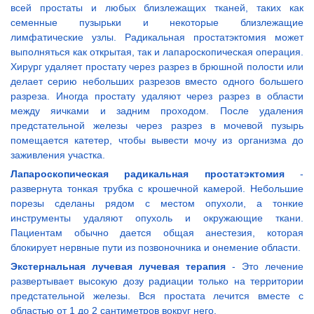
всей простаты и любых близлежащих тканей, таких как
семенные пузырьки и некоторые близлежащие
лимфатические узлы. Радикальная простатэктомия может
выполняться как открытая, так и лапароскопическая операция.
Хирург удаляет простату через разрез в брюшной полости или
делает серию небольших разрезов вместо одного большего
разреза. Иногда простату удаляют через разрез в области
между яичками и задним проходом. После удаления
предстательной железы через разрез в мочевой пузырь
помещается катетер, чтобы вывести мочу из организма до
заживления участка.
Лапароскопическая радикальная простатэктомия
-
развернута тонкая трубка с крошечной камерой. Небольшие
порезы сделаны рядом с местом опухоли, а тонкие
инструменты удаляют опухоль и окружающие ткани.
Пациентам обычно дается общая анестезия, которая
блокирует нервные пути из позвоночника и онемение области.
Экстернальная лучевая лучевая терапия
- Это лечение
развертывает высокую дозу радиации только на территории
предстательной железы. Вся простата лечится вместе с
областью от 1 до 2 сантиметров вокруг него.