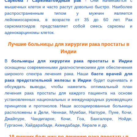
Саркома / Саркоматоидный рак
- Они начинаются с
мышечных клеток и часто растут довольно быстро. Наиболее
распространенным типом у мужчин является
лейомиосаркома, в возрасте от 35 до 60 лет. Рак
саркоматоидов представляет собой смесь саркомы и
аденокарциномы клеток.
Лучшие больницы для хирургии рака простаты в
Индии
В
больницы для хирургии рака простаты в Индии
оснащены современными диагностическими для обеспечения
широкого спектра лечения рака. Наши
басте врачей для
рака предстательной железы в Индии
будет оценивать и
обсуждать выводы, чтобы наметить оптимальный план
лечения рака простаты для каждого пациента на основе
установленных национальных и международных руководящих
принципов и протоколов. Наши ассоциированные больницы
расположены в Дели, Ченнаи, Мумбаи, Нагпуре, Пуне, Кочи,
Джайпуре, Чандигархе, Кочи, Гоа, Бангалоре, Нойде,
Гургаоне, Хайдарабаде, Ахмедабаде, Керале и др.
10 лучших больниц по лечению рака простаты в