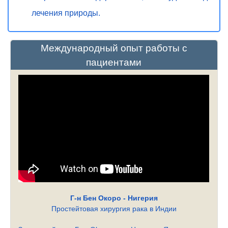
лечения природы.
Международный опыт работы с
пациентами
Г-н Бен Окоро - Нигерия
Простейтовая хирургия рака в Индии