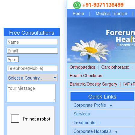
+91-9371136499
Home
|
Medical Tourism
|
Free Consultations
Orthopaedics
|
Cardiothoracic
|
Health Checkups
Bariatric/Obesity Surgery
|
IVF (F
Quick Links
Corporate Profile
+
Services
Treatments
+
Corporate Hospitals
+