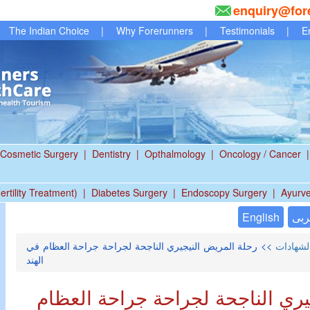
enquiry@for
The Indian Choice
|
Why Forerunners
|
Testimonials
|
E
Cosmetic Surgery
|
Dentistry
|
Opthalmology
|
Oncology / Cancer
|
ertility Treatment)
|
Diabetes Surgery
|
Endoscopy Surgery
|
Ayurv
بى
English
الشهادات
>> رحلة المريض النيجيري الناجحة لجراحة جراحة العظام في
الهند
يري الناجحة لجراحة جراحة العظام