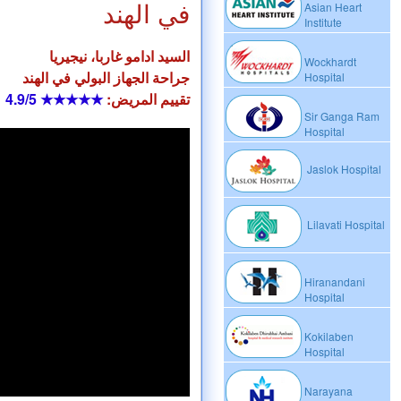
في الهند
Asian Heart
Institute
السيد ادامو غاربا، نيجيريا
Wockhardt
جراحة الجهاز البولي في الهند
Hospital
تقييم المريض:
★★★★★
4.9/5
Sir Ganga Ram
Hospital
Jaslok Hospital
Lilavati Hospital
Hiranandani
Hospital
Kokilaben
Hospital
Narayana