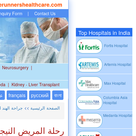
erunnershealthcare.com
nquiry Form
|
Contact Us
Top Hospitals in India
Fortis Hospital
Artemis Hospital
Neurosurgery
|
Max Hospital
eda
|
Kidney - Liver Transplant
বাংলা
русский
français
عر
Columbia Asia
Hospital
الصفحة الرئيسية
>>
جراحة الهند 
Medanta Hospital
رحلة المريض النيج