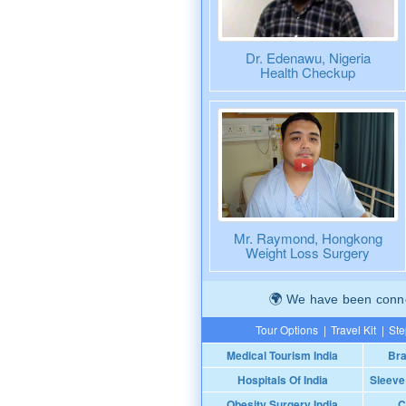
Dr. Edenawu, Nigeria
Health Checkup
Mr. Raymond, Hongkong
Weight Loss Surgery
We have been connec
Tour Options
|
Travel Kit
|
Ste
Medical Tourism India
Bra
Hospitals Of India
Sleeve
Obesity Surgery India
C