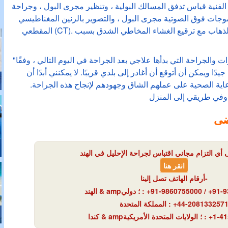
لفنية قياس تدفق المسالك البولية ، وتنظير مجرى البول ، وجراحة
ات فوق الصوتية مجرى البول ، والتصوير بالرنين المغناطيسي (MRI) والمسح
المقطعي (CT). بعد النتائج ، قرر الطبيب المعالج الذهاب مع ترقيع الغشاء المخاطي الشدق بسبب
"استغرق الأمر 3 أيام فقط للاختبارات والجراحة التي بدأها علاجي بعد الجراحة في اليوم التالي ، وفقًا
ًا ويمكن أن أتوقع أن أغادر إلى بلدي قريبًا. لا يمكنني أبدًا أن
اية الصحية على عملهم الشاق وجهودهم لإنجاح هذه الجراحة.
 وفي طريقي إلى المنزل
ضى
انقر هنا
أرقام الهاتف تصل إلينا-
: +91-9860755000 / +91-
الهند & amp؛ دولي
: +44-208133257
المملكة المتحدة
: +1-4
كندا & amp؛ الولايات المتحدة الأمريكية