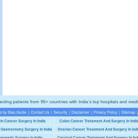
ting patients from 95+ countries with India’s top hospitals and medi
p by Step Guide
|
Contact Us
|
Security
|
Disclaimer
|
Privacy Policy
|
Sitemap
|
in Cancer Surgery In India
Colon Cancer Tretament And Surgery In Indi
 Gastrectomy Surgery In India
Ovarian Cancer Treatment And Surgery In Ind
osmetic Surgery in India
Cervical Cancer Tretament And Surgery In Ind