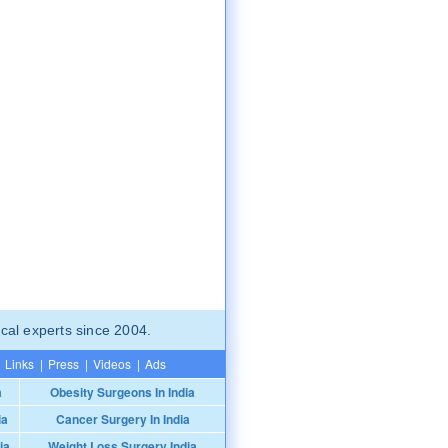
cal experts since 2004.
Links
|
Press
|
Videos
|
Ads
a
Obesity Surgeons In India
ia
Cancer Surgery In India
ia
Weight Loss Surgery India