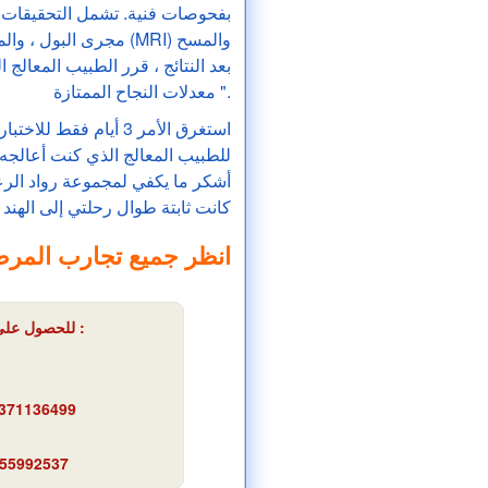
بفحوصات فنية. تشمل التحقيقات ا
مجرى البول ، والموج
معدلات النجاح الممتازة ".
للطبيب المعالج الذي كنت أعالجه جيد
أشكر ما يكفي لمجموعة رواد الرع
كانت ثابتة طوال رحلتي إلى الهند
انظر جميع تجارب المر
للحصول على أي التزام مجاني اقتباس لجراحة الإحليل في الهند :
9371136499
1
155992537