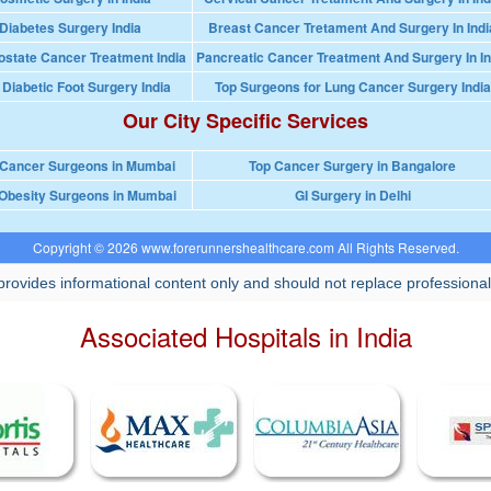
Diabetes Surgery India
Breast Cancer Tretament And Surgery In Indi
ostate Cancer Treatment India
Pancreatic Cancer Treatment And Surgery In In
 Diabetic Foot Surgery India
Top Surgeons for Lung Cancer Surgery India
Our City Specific Services
 Cancer Surgeons in Mumbai
Top Cancer Surgery in Bangalore
Obesity Surgeons in Mumbai
GI Surgery in Delhi
Copyright © 2026 www.forerunnershealthcare.com All Rights Reserved.
rovides informational content only and should not replace professional
Associated Hospitals in India