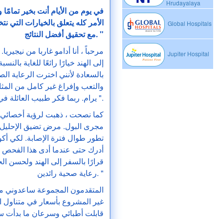
Hrudayalaya
الأمر كله يتعلق بالخيارات التي ن
Global Hospitals
مع تحقيق أفضل النتائج. "
Jupiter Hospital
إلى الهند خيارًا رائعًا للغاية بال
بالسعادة لأنني اخترت الرعاية ال
والتعب وإفراغ غير كامل من المثا
يرام. ربما فكر طبيب العائلة في الأمر وأوصىني بأخصائي أمراض المسالك البولية ".
مجرى البول. مرض تضيق الإحليل لد
تطور طوال فترة الإصابة. لكي أكون 
أدرك حتى عندما أدى هذا الفحص ا
قرارًا بالسفر إلى الهند ولحسن
رعاية صحية رائدين. "
غير المشروع بأسعار في متناول ال
قابلت أطبائي وسرعان ما بدأت سلسل