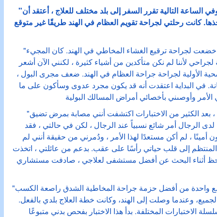
"في يوم من الأيام أنت بخير تمامًا وفي الساعة التالية تقرر السفر إلى بلد مختلف للعلاج ، أعتقد أن
تخذها. كانت رحلتي لجراحة تقويم العظام في الهند طريقًا غير متوقع
"مرحباً ، أنا أدامو غاربا من نيجيريا. خضعت لجراحة ترقيع الغشاء المخاطي في الهند. كان المجيء
نسبة لجراحي لأننا لم نكن متأكدين من أشياء كثيرة ، لكنني الآن أشعر
صحية الأولية لجراحة جراحة العظام في الهند. ضعف مجرى البول ،
نة. في البداية اعتقدت أنه قد يكون مجرد عدوى وسأكون على ما
"كما نصحت ، ذهبت لرؤية أخصائي ، بعد الكثير من الاختبارات اكتشفت أنني مصابة بمرض تضيق
ى الرجال أمر شائع نسبياً عند الرجال ، لكن في حالتي ، فقد
أمينًا ، لم أكن مستعدًا لهذا الأمر ، ودُمرني من حقيقة أنني لم
لمنتظم إلى قلب حياتي رأسًا على عقب. بدعم من عائلتي ، اتخذت
 الحظ أثناء البحث عن أفضل مستشفى لعلاجي ، صادفت مستشاري
"المتقدمون المجموعة ساعدوني مع واحدة من أفضل حزمة جراحة المخاطية الشدق راصعة الكسب
جميع، وعندما وصلت إلى الهند، وكانت خطة العلاج بلدي بالفعل.
ة الاختبارات المختلفة. بدأ هذا الاختبار بفحص بدني متبوعًا