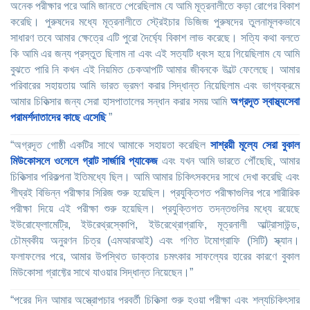
অনেক পরীক্ষার পরে আমি জানতে পেরেছিলাম যে আমি মূত্রনালীতে কড়া রোগের বিকাশ
করেছি। পুরুষদের মধ্যে মূত্রনালীতে স্ট্রেইচার ডিজিজ পুরুষদের তুলনামূলকভাবে
সাধারণ তবে আমার ক্ষেত্রে এটি পুরো দৈর্ঘ্যে বিকাশ লাভ করেছে। সত্যি কথা বলতে
কি আমি এর জন্য প্রস্তুত ছিলাম না এবং এই সত্যটি ধ্বংস হয়ে গিয়েছিলাম যে আমি
বুঝতে পারি নি কখন এই নিয়মিত চেকআপটি আমার জীবনকে উল্টে ফেলেছে। আমার
পরিবারের সহায়তায় আমি ভারত ভ্রমণ করার সিদ্ধান্ত নিয়েছিলাম এবং ভাগ্যক্রমে
আমার চিকিত্সার জন্য সেরা হাসপাতালের সন্ধান করার সময় আমি
অগ্রদূত স্বাস্থ্যসেবা
পরামর্শদাতাদের কাছে এসেছি
”
“অগ্রদূত গোষ্ঠী একটির সাথে আমাকে সহায়তা করেছিল
সাশ্রয়ী মূল্যে সেরা বুকাল
মিউকোসলে ওলেলে গ্রাট সার্জারি প্যাকেজ
এবং যখন আমি ভারতে পৌঁছেছি, আমার
চিকিত্সার পরিকল্পনা ইতিমধ্যে ছিল। আমি আমার চিকিৎসকদের সাথে দেখা করেছি এবং
শীঘ্রই বিভিন্ন পরীক্ষার সিরিজ শুরু হয়েছিল। প্রযুক্তিগত পরীক্ষাগুলির পরে শারীরিক
পরীক্ষা দিয়ে এই পরীক্ষা শুরু হয়েছিল। প্রযুক্তিগত তদন্তগুলির মধ্যে রয়েছে
ইউরোফ্লোমেট্রি, ইউরেথ্রস্কোপি, ইউরেথ্রোগ্রাফি, মূত্রনালী আল্ট্রাসাউন্ড,
চৌম্বকীয় অনুরণন চিত্র (এমআরআই) এবং গণিত টমোগ্রাফি (সিটি) স্ক্যান।
ফলাফলের পরে, আমার উপস্থিত ডাক্তার চমৎকার সাফল্যের হারের কারণে বুকাল
মিউকোসা গ্রাফ্টের সাথে যাওয়ার সিদ্ধান্ত নিয়েছেন।”
“পরের দিন আমার অস্ত্রোপচার পরবর্তী চিকিত্সা শুরু হওয়া পরীক্ষা এবং শল্যচিকিৎসার