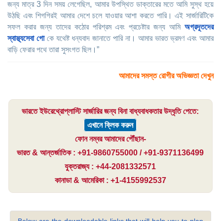
জন্য মাত্র 3 দিন সময় লেগেছিল, আমার উপস্থিত ডাক্তারের মতে আমি সুস্থ হয়ে
উঠছি এবং শিগগিরই আমার দেশে চলে যাওয়ার আশা করতে পারি। এই সার্জারিটিকে
সফল করার জন্য তাদের কঠোর পরিশ্রম এবং প্রচেষ্টার জন্য আমি
অগ্রদূতদের
স্বাস্থ্যসেবা গো
কে যথেষ্ট ধন্যবাদ জানাতে পারি না। আমার ভারত ভ্রমণ এবং আমার
বাড়ি ফেরার পথে তারা সুসংগত ছিল।”
আমাদের সমস্ত রোগীর অভিজ্ঞতা দেখুন
ভারতে ইউরেথ্রোপ্লাস্টি সার্জারির জন্য বিনা বাধ্যবাধকতার উদ্ধৃতি পেতে:
এখানে ক্লিক করুন
ফোন নম্বর আমাদের পৌঁছান-
ভারত & আন্তর্জাতিক : +91-9860755000 / +91-9371136499
যুক্তরাজ্য : +44-2081332571
কানাডা & আমেরিকা : +1-4155992537