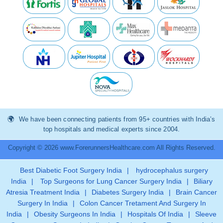
We have been connecting patients from 95+ countries with India’s
top hospitals and medical experts since 2004.
Copyright © 2026 www.ForerunnersHealthcare.com All Rights Reserved.
Best Diabetic Foot Surgery India
|
hydrocephalus surgery
India
|
Top Surgeons for Lung Cancer Surgery India
|
Biliary
Atresia Treatment India
|
Diabetes Surgery India
|
Brain Cancer
Surgery In India
|
Colon Cancer Tretament And Surgery In
India
|
Obesity Surgeons In India
|
Hospitals Of India
|
Sleeve