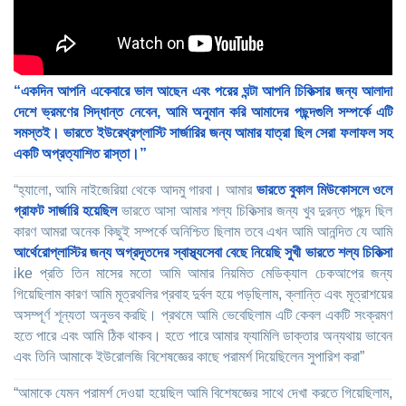
“একদিন আপনি একেবারে ভাল আছেন এবং পরের ঘন্টা আপনি চিকিত্সার জন্য আলাদা
দেশে ভ্রমণের সিদ্ধান্ত নেবেন, আমি অনুমান করি আমাদের পছন্দগুলি সম্পর্কে এটি
সমস্তই। ভারতে ইউরেথ্রপ্লাস্টি সার্জারির জন্য আমার যাত্রা ছিল সেরা ফলাফল সহ
একটি অপ্রত্যাশিত রাস্তা।”
“হ্যালো, আমি নাইজেরিয়া থেকে আদমু গারবা। আমার
ভারতে বুকাল মিউকোসলে ওলে
গ্রাফট সার্জারি হয়েছিল
ভারতে আসা আমার শল্য চিকিত্সার জন্য খুব দুরন্ত পছন্দ ছিল
কারণ আমরা অনেক কিছুই সম্পর্কে অনিশ্চিত ছিলাম তবে এখন আমি আনন্দিত যে আমি
আর্থেরোপ্লাস্টির জন্য অগ্রদূতদের স্বাস্থ্যসেবা বেছে নিয়েছি সুখী ভারতে শল্য চিকিত্সা
ike প্রতি তিন মাসের মতো আমি আমার নিয়মিত মেডিক্যাল চেকআপের জন্য
গিয়েছিলাম কারণ আমি মূত্রথলির প্রবাহ দুর্বল হয়ে পড়ছিলাম, ক্লান্তি এবং মূত্রাশয়ের
অসম্পূর্ণ শূন্যতা অনুভব করছি। প্রথমে আমি ভেবেছিলাম এটি কেবল একটি সংক্রমণ
হতে পারে এবং আমি ঠিক থাকব। হতে পারে আমার ফ্যামিলি ডাক্তার অন্যথায় ভাবেন
এবং তিনি আমাকে ইউরোলজি বিশেষজ্ঞের কাছে পরামর্শ দিয়েছিলেন সুপারিশ করা”
“আমাকে যেমন পরামর্শ দেওয়া হয়েছিল আমি বিশেষজ্ঞের সাথে দেখা করতে গিয়েছিলাম,