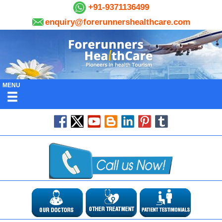
+91-9371136499
enquiry@forerunnershealthcare.com
MENU