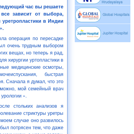
Hrudayalaya
 следующий час вы решаете
 все зависит от выбора,
Global Hospitals
 уретропластики в Индии
».
Jupiter Hospital
ыла операция по пересадке
был очень трудным выбором
гих вещах, но теперь я рад,
ля хирургии уртопластики в
рные медицинские осмотры,
очеиспускания, быстрая
. Сначала я думал, что это
зможно, мой семейный врач
 урологии ».
осле стольких анализов я
болевание стриктуры уретры
 моем случае оно развилось
 был потрясен тем, что даже