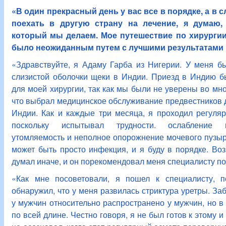
«В один прекрасный день у вас все в порядке, а в
поехать в другую страну на лечение, я думаю,
который мы делаем. Мое путешествие по хирургии
было неожиданным путем с лучшими результатами 
«Здравствуйте, я Адаму Гарба из Нигерии. У меня б
слизистой оболочки щеки в Индии. Приезд в Индию 
для моей хирургии, так как мы были не уверены во мно
что выбрал медицинское обслуживание предвестников д
Индии. Как и каждые три месяца, я проходил регуля
поскольку испытывал трудности. ослабление м
утомляемость и неполное опорожнение мочевого пузыря
может быть просто инфекция, и я буду в порядке. Во
думал иначе, и он порекомендовал меня специалисту по
«Как мне посоветовали, я пошел к специалисту, п
обнаружил, что у меня развилась стриктура уретры. За
у мужчин относительно распространено у мужчин, но в
по всей длине. Честно говоря, я не был готов к этому и