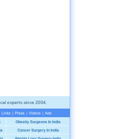
cal experts since 2004.
Links
|
Press
|
Videos
|
Ads
a
Obesity Surgeons In India
ia
Cancer Surgery In India
ia
Weight Loss Surgery India