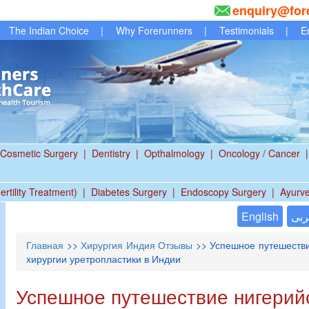
enquiry@for
The Indian Choice
|
Why Forerunners
|
Testimonials
|
E
Cosmetic Surgery
|
Dentistry
|
Opthalmology
|
Oncology / Cancer
|
ertility Treatment)
|
Diabetes Surgery
|
Endoscopy Surgery
|
Ayurv
English
بى
Главная
>>
Хирургия Индия Отзывы
>> Успешное путешестви
хирургии уретропластики в Индии
Успешное путешествие нигерий