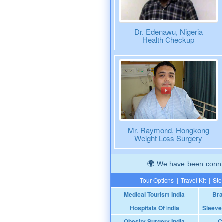
Dr. Edenawu, Nigeria
Health Checkup
Mr. Raymond, Hongkong
Weight Loss Surgery
We have been connec
Tour Options
|
Travel Kit
|
Ste
Medical Tourism India
Bra
Hospitals Of India
Sleeve
Obesity Surgery India
C