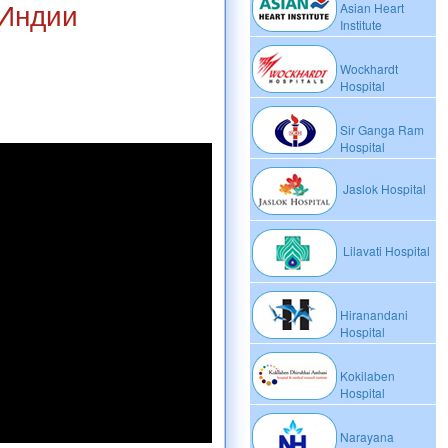
 Индии
Asian Heart
Institute
Wockhardt
Hospital
Sir Ganga Ram
Hospital
Jaslok Hospital
Lilavati Hospital
Hiranandani
Hospital
Kokilaben
Hospital
Narayana