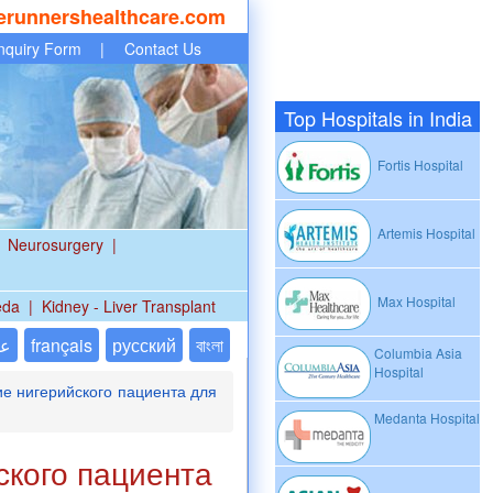
erunnershealthcare.com
nquiry Form
|
Contact Us
Top Hospitals in India
Fortis Hospital
Artemis Hospital
Neurosurgery
|
Max Hospital
eda
|
Kidney - Liver Transplant
عر
français
русский
বাংলা
Columbia Asia
Hospital
е нигерийского пациента для
Medanta Hospital
ского пациента