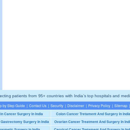
ting patients from 95+ countries with India’s top hospitals and medi
p by Step Guide
|
Contact Us
|
Security
|
Disclaimer
|
Privacy Policy
|
Sitemap
|
in Cancer Surgery In India
Colon Cancer Tretament And Surgery In Indi
 Gastrectomy Surgery In India
Ovarian Cancer Treatment And Surgery In Ind
osmetic Surgery in India
Cervical Cancer Tretament And Surgery In Ind