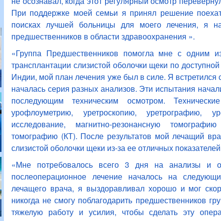
не осознавал, когда этот регулярный осмотр перевернул
При поддержке моей семьи я принял решение поехать
поисках лучшей больницы для моего лечения, я нат
предшественников в области здравоохранения ».
«Группа Предшественников помогла мне с одним из
трансплантации слизистой оболочки щеки по доступной 
Индии, мой план лечения уже был в силе. Я встретился 
началась серия разных анализов. Эти испытания начали
последующим техническим осмотром. Технически
урофлоуметрию, уретроскопию, уретрографию, уре
исследование, магнитно-резонансную томографи
томографию (КТ). После результатов мой лечащий вра
слизистой оболочки щеки из-за ее отличных показателей
«Мне потребовалось всего 3 дня на анализы и о
послеоперационное лечение началось на следующи
лечащего врача, я выздоравливал хорошо и мог скор
никогда не смогу поблагодарить предшественников гр
тяжелую работу и усилия, чтобы сделать эту опе