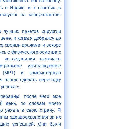
 мою жизнь с ног на голову.
 в Индию, и, к счастью, в
кнулся на консультантов-
 лучших пакетов хирургии
цене, и когда я добрался до
со своими врачами, и вскоре
сь с физического осмотра с
е исследования включают
тральное ультразвуковое
ю (МРТ) и компьютерную
ч решил сделать пересадку
 успеха ».
перацию, после чего мое
й день, по словам моего
о уехать в свою страну. Я
уппы здравоохранения за их
рацию успешной. Они были