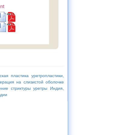
nt
ская пластика уретропластики,
ерация на слизистой оболочке
ение стриктуры уретры Индия,
ндии