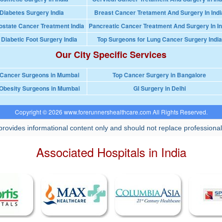
Diabetes Surgery India
Breast Cancer Tretament And Surgery In Indi
ostate Cancer Treatment India
Pancreatic Cancer Treatment And Surgery In In
 Diabetic Foot Surgery India
Top Surgeons for Lung Cancer Surgery India
Our City Specific Services
 Cancer Surgeons in Mumbai
Top Cancer Surgery in Bangalore
Obesity Surgeons in Mumbai
GI Surgery in Delhi
Copyright © 2026 www.forerunnershealthcare.com All Rights Reserved.
rovides informational content only and should not replace professional
Associated Hospitals in India