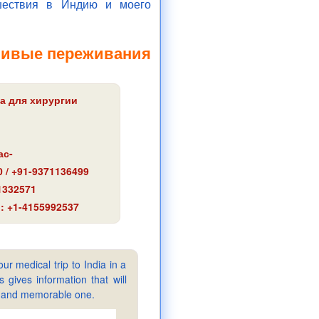
шествия в Индию и моего
ливые переживания
а для хирургии
ас-
 / +91-9371136499
1332571
: +1-4155992537
ur medical trip to India in a
gives information that will
sy and memorable one.