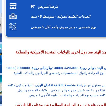
رضا المريض - 97٪
العيادات الطبية الدولية - متوسط 5 / سنة
نهج شخصي - مدير مريض واحد لكل 5 مرضى
: الهند ضد دول أخرى (الولايات المتحدة الأمريكية والمملكة
متوسط تكلفة جراحة إنقاص الوزن في الهند حوالي روبية. 3،20،000 (4000 دولار) إلى روبية. 8.00000 (10000
وع الجراحة وأنواع المستشفيات وتخصص الجراحين والحالات الطبية
ين يبحثون عن
جراحة منخفضة التكلفة لفقدان الوزن.
عادةً ما تكون تكلفة
يرًا من تكلفة نفس الإجراء والرعاية في الولايات المتحدة والدول
الوزن بناء على نوع الجراحة المطلوبة في مختلف البلدان في