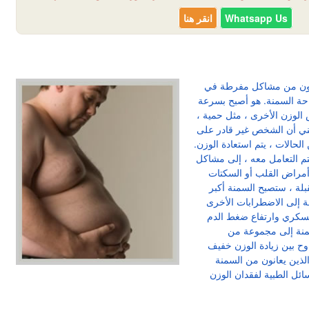
Whatsapp Us
انقر هنا
انون من مشاكل مفرطة في
احة السمنة. هو أصبح بسرعة
لوزن الأخرى ، مثل حمية ،
ي أن الشخص غير قادر على
الات ، يتم استعادة الوزن.
يتم التعامل معه ، إلى مشاكل
أمراض القلب أو السكتات
 ربما في السنوات الـ 25 المقبلة ، ستصبح السمنة أكبر
ة إلى الاضطرابات الأخرى
لسكري وارتفاع ضغط الدم
سمنة إلى مجموعة من
وح بين زيادة الوزن خفيف
لذين يعانون من السمنة