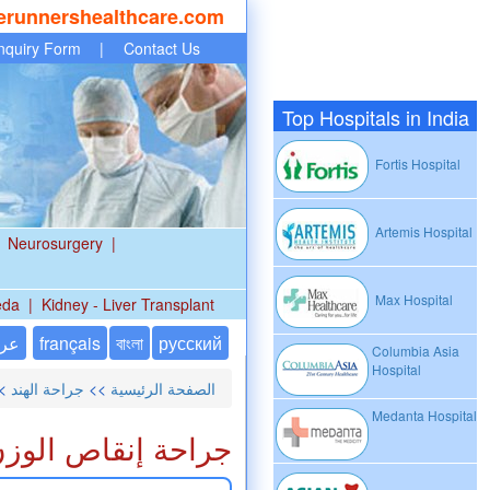
erunnershealthcare.com
nquiry Form
|
Contact Us
Top Hospitals in India
Fortis Hospital
Artemis Hospital
Neurosurgery
|
Max Hospital
eda
|
Kidney - Liver Transplant
русский
বাংলা
français
عر
Columbia Asia
Hospital
الصفحة الرئيسية
>>
جراحة الهند
>>
Medanta Hospital
جراحة إنقاص الوزن 