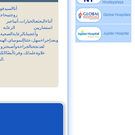
Hrudayalaya
أناالسيدفور
زوجتيبحاج
Global Hospitals
أثناءالبحثعنالخيارات،أتينا
استشاريين الرعاي
وأعجبنابالرعايةالصحيةال
Jupiter Hospital
وصلناإليهموبعدإجراءسهل،جئناإلىمومباي،الهن
لقدنجحتالجراحةوأصبحتزوج
علاوةعلىذلك،وفرناأيضًاالكث
المتقدمون وفريقه.