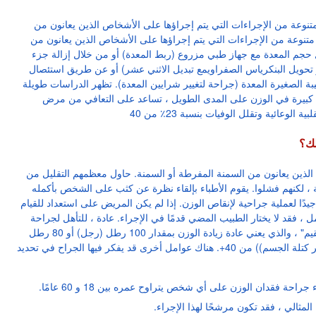
وعة من الإجراءات التي يتم إجراؤها على الأشخاص الذين يعانون من
تنوعة من الإجراءات التي يتم إجراؤها على الأشخاص الذين يعانون من
حجم المعدة مع جهاز طبي مزروع (ربط المعدة) أو من خلال إزالة جزء
 تحويل البنكرياس الصفراويمع تبديل الاثني عشر) أو عن طريق استئصال
قيبة الصغيرة المعدة (جراحة لتغيير شرايين المعدة). تظهر الدراسات طويلة
 كبيرة في الوزن على المدى الطويل ، تساعد على التعافي من مرض
لك؟
لذين يعانون من السمنة المفرطة أو السمنة. حاول معظمهم التقليل من
ضة ، لكنهم فشلوا. يقوم الأطباء بإلقاء نظرة عن كثب على الشخص بأكمله
يدًا لعملية جراحية لإنقاص الوزن. إذا لم يكن المريض على استعداد للقيام
ل ، فقد لا يختار الطبيب المضي قدمًا في الإجراء. عادة ، للتأهل لجراحة
السمنة يجب أن تكون "بدينًا بشكل سقيم" ، والذي يعني عادة زيادة الوزن بمقدار 100 رطل (رجل) أو 80 رطل
(امرأة) مع مؤشر كتلة الجسم ((مؤشر كتلة الجسم)) من 40+. هناك عوامل أخرى قد يفكر فيها الجراح في تحديد
حة فقدان الوزن على أي شخص يتراوح عمره بين 18 و 60 عامًا.
مثالي ، فقد تكون مرشحًا لهذا الإجراء.