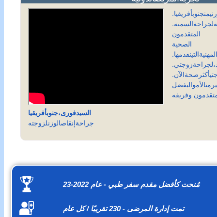
نيمنجنوبأفريقيا.
ةلجراحةالسمنة.
عبر المتقدمون
ة الصحية
مهنيةالتينقدمها.
د،لجراحةزوجتي.
تيأكثرصحةالآن.
يرمنالأموالبفضل
السيدفورى،جنوبأفريقيا
جراحةإنقاصالوزنلزوجته
مُنحت كأفضل مقدم سفر طبي - عام 2022-23
تمت إدارة المرضى - 230 تقريبًا / كل عام