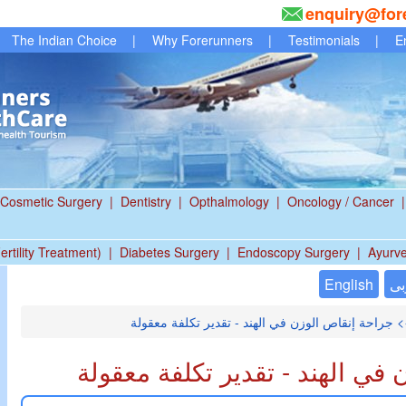
enquiry@for
The Indian Choice
|
Why Forerunners
|
Testimonials
|
E
Cosmetic Surgery
|
Dentistry
|
Opthalmology
|
Oncology / Cancer
|
ertility Treatment)
|
Diabetes Surgery
|
Endoscopy Surgery
|
Ayurv
بى
English
 جراحة إنقاص الوزن في الهند - تقدير تكلفة معقولة
في الهند - تقدير تكلفة معقولة