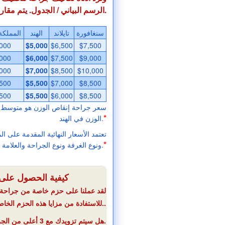
الرسم البياني / الجدول. يتم مقارنة السعر بالدولار الأمريكي.
سنغافورة
تايلاند
الهند
المملكة
000
$5,000
$6,500
$7,500
000
$6,000
$7,500
$9,000
000
$7,000
$8,500
$10,000
500
$5,500
$7,000
$8,500
500
$5,500
$6,000
$8,500
*
الوزن في الهند.
تعتمد الأسعار النهائية المقدمة على ا
*
ونوع الغرفة ونوع الجراحة والعلامة التجارية للمستشفى وخبرة الجراح.
كيفية الحصول على 
لقد عملنا على حزم خاصة من جراحة إن
للاستفادة من مزايا هذه الحزم الخاصة..
هل سيتم تزويدك مع 3 أعلى من الجراحين المستحسن / المستشفيات لخسارة الوزن الخاص بك في الهند.