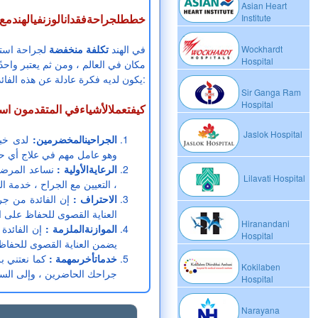
Asian Heart
خططلجراحةفقدانالوزنفيالهندمع 
Institute
في الهند
تكلفة منخفضة
لجراحة استئ
Wockhardt
Hospital
مكان في العالم ، ومن ثم يعتبر واحد
يكون لديه فكرة عادلة عن هذه الفائدة بعد المرور بالجدول التالي:
Sir Ganga Ram
Hospital
كيفتعملالأشياءفي المتقدمون اس
Jaslok Hospital
الجراحينالمخضرمين:
لدى خبر
وهو عامل مهم في علاج أي حا
الرعايةالأولية :
نساعد المرضى 
Lilavati Hospital
، التعيين مع الجراح ، خدمة ال
الاحتراف :
إن الفائدة من جر
العناية القصوى للحفاظ على ا
Hiranandani
الموازنةالملزمة :
إن الفائدة
Hospital
يضمن العناية القصوى للحفاظ
خدماتأخرىمهمة :
كما نعتني ب
Kokilaben
جراحك الحاضرين ، وإلى السفر
Hospital
Narayana