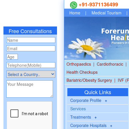
+91-9371136499
Home
|
Medical Tourism
|
Free Consultations
Orthopaedics
|
Cardiothoracic
|
Health Checkups
Bariatric/Obesity Surgery
|
IVF (F
Quick Links
Corporate Profile
+
Services
Treatments
+
Corporate Hospitals
+