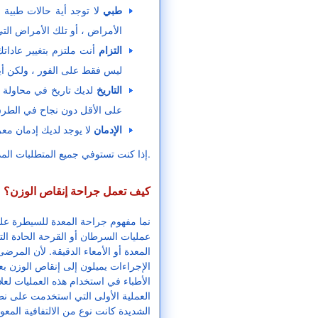
طبي
لا توجد أية حالات طبية 
الأمراض ، أو تلك الأمراض التي
التزام
أنت ملتزم بتغيير عادات
ليس فقط على الفور ، ولكن أي
التاريخ
لديك تاريخ في محاولة 
على الأقل دون نجاح في الطرق 
الإدمان
لا يوجد لديك إدمان م
إذا كنت تستوفي جميع المتطلبات المذكورة أعلاه ، فأنت على الأرجح مرشح جيد لفقدان الوزن.
كيف تعمل جراحة إنقاص الوزن؟
نما مفهوم جراحة المعدة للسيطرة على
عمليات السرطان أو القرحة الحادة ال
المعدة أو الأمعاء الدقيقة. لأن المرض
الإجراءات يميلون إلى إنقاص الوزن بع
الأطباء في استخدام هذه العمليات لعلا
العملية الأولى التي استخدمت على ن
الشديدة كانت نوع من الالتفافية المعوي