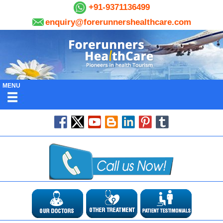
+91-9371136499
enquiry@forerunnershealthcare.com
MENU