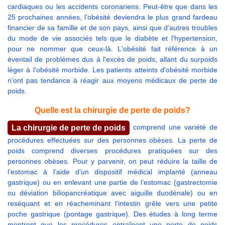
cardiaques ou les accidents coronariens. Peut-être que dans les
25 prochaines années, l’obésité deviendra le plus grand fardeau
financier de sa famille et de son pays, ainsi que d’autres troubles
du mode de vie associés tels que le diabète et l’hypertension,
pour ne nommer que ceux-là. L'obésité fait référence à un
éventail de problèmes dus à l'excès de poids, allant du surpoids
léger à l'obésité morbide. Les patients atteints d'obésité morbide
n'ont pas tendance à réagir aux moyens médicaux de perte de
poids.
Quelle est la chirurgie de perte de poids?
comprend une variété de
La chirurgie de perte de poids
procédures effectuées sur des personnes obèses. La perte de
poids comprend diverses procédures pratiquées sur des
personnes obèses. Pour y parvenir, on peut réduire la taille de
l’estomac à l’aide d’un dispositif médical implanté (anneau
gastrique) ou en enlevant une partie de l’estomac (gastrectomie
ou déviation biliopancréatique avec aiguille duodénale) ou en
reséquant et en réacheminant l’intestin grêle vers une petite
poche gastrique (pontage gastrique). Des études à long terme
montrent que les procédures entraînent une perte de poids