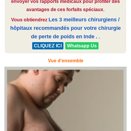
envoyer vos rapports médicaux pour profiter des
avantages de ces forfaits spéciaux.
Les 3 meilleurs chirurgiens /
Vous obtiendrez
hôpitaux recommandés pour votre
chirurgie
de perte de poids en Inde
.
.
CLIQUEZ ICI
Whatsapp Us
Vue d'ensemble