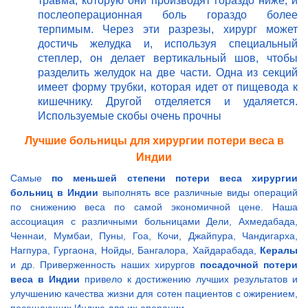
травма, которую они производят гораздо ниже, и
послеоперационная боль гораздо более
терпимым. Через эти разрезы, хирург может
достичь желудка и, используя специальный
степлер, он делает вертикальный шов, чтобы
разделить желудок на две части. Одна из секций
имеет форму трубки, которая идет от пищевода к
кишечнику. Другой отделяется и удаляется.
Используемые скобы очень прочны
Лучшие больницы для хирургии потери веса в
Индии
Самые
по меньшей степени потери веса хирургии
больниц в Индии
выполнять все различные виды операций
по снижению веса по самой экономичной цене. Наша
ассоциация с различными больницами Дели, Ахмедабада,
Ченнаи, Мумбаи, Пуны, Гоа, Кочи, Джайпура, Чандигарха,
Нагпура, Гургаона, Нойды, Бангалора, Хайдарабада,
Кералы
и др. Приверженность наших хирургов
посадочной потери
веса в Индии
привело к достижению лучших результатов и
улучшению качества жизни для сотен пациентов с ожирением,