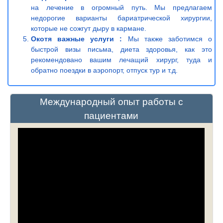
на лечение в огромный путь. Мы предлагаем
недорогие варианты бариатрической хирургии,
которые не сожгут дыру в кармане.
Окотя важные услуги :
Мы также заботимся о
быстрой визы письма, диета здоровья, как это
рекомендовано вашим лечащий хирург, туда и
обратно поездки в аэропорт, отпуск тур и т.д.
Международный опыт работы с
пациентами