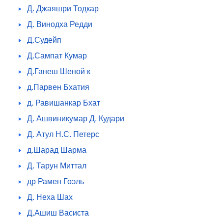
Д. Джаяшри Тодкар
Д. Винодха Редди
Д.Судейп
Д.Сампат Кумар
Д.Ганеш Шеной к
д.Парвен Бхатия
д. Равишанкар Бхат
Д. Ашвиникумар Д. Кудари
Д. Атул Н.C. Петерс
д.Шарад Шарма
Д. Тарун Миттал
др Рамен Гоэль
Д. Неха Шах
Д.Ашиш Васиста