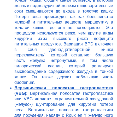
тонкой кишки. Общий канал остается, в котором
желчь и поджелудочной железы пищеварительные
соки смешиваются до входа в толстую кишку.
Потеря веса происходит, так как большинство
калорий и питательных веществ, маршрутику в
толстой кишке, где они не поглощаются. Эта
процедура используется реже, чем другие виды
хирургии из-за высокого риска дефицита
питательных продуктов. Вариация BPD включает
в себя "двенадцатиперстной кишки
переключатель", который оставляет большую
часть желудка нетронутыми, в том числе
пилорический клапан, который регулирует
высвобождение содержимого желудка в тонкой
кишке. Он также держит небольшую часть
duodenum.
Вергиническая полосатая гастропластика
(VBG):
Вертикальная полосатая гастропластика
или VBG является ограничительной желудочной
(желудок) шунтирование для хирургии потери
веса. Вертикальная полосатая гастропластика
для похудения, наряду с Roux en Y желудочного