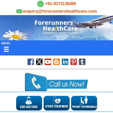
+91-9371136499
enquiry@forerunnershealthcare.com
MENU