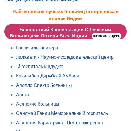
посещающих Индию для их операции.
Найти список лучших больниц потери веса и
клиник Индии
Бесплатный Консультации С Лучшими
Больницами Потери Веса Индии
Нажмите Здесь
Госпиталь юпитера
лилавати - Научно-исследовательский центр
-й госпиталь Индуджа
Кокилабен Дирубхай Амбани
Аполло Спектр больницы
Ааста
Асянские больницы
Санджай Ганди Мемориальный госпиталь
Асянская бариатрика - Центр ожирения