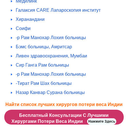
Медилинк
Галаксия CARE Лапароскопия институт
Хиранандани
Соифи
-р Рам Манохар Лохия больницы
Бэмс больницы, Амритсар
Ливен здравоохранения, Мумбаи
Сир Ганга Рам больницы
-р Рам Манохар Лохия больницы
-Тират Рам Шах больницы
Назар Канвар Сурана больницы
Найти список лучших хирургов потери веса Индии
Бесплатный Консультации С Лучшими
Хирургами Потери Веса Индии
Нажмите Здесь