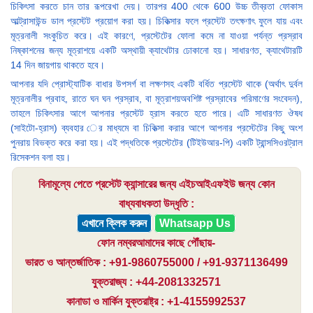
চিকিৎসা করতে চান তার রূপরেখা দেয়। তারপর 400 থেকে 600 উচ্চ তীব্রতা ফোকাস
আল্ট্রাসাউন্ড ডাল প্রস্টেট প্রয়োগ করা হয়। চিকিত্সার ফলে প্রস্টেট তৎক্ষণাৎ ফুলে যায় এবং
মূত্রনালী সংকুচিত করে। এই কারণে, প্রস্টেটের ফোলা কমে না যাওয়া পর্যন্ত প্রস্রাব
নিষ্কাশনের জন্য মূত্রাশয়ে একটি অস্থায়ী ক্যাথেটার ঢোকানো হয়। সাধারণত, ক্যাথেটারটি
14 দিন জায়গায় থাকতে হবে।
আপনার যদি প্রোস্ট্যাটিক বাধার উপসর্গ বা লক্ষণসহ একটি বর্ধিত প্রস্টেট থাকে (অর্থাৎ দুর্বল
মূত্রনালীর প্রবাহ, রাতে ঘন ঘন প্রস্রাব, বা মূত্রাশয়অবশিষ্ট প্রস্রাবের পরিমাণের সংবেদন),
তাহলে চিকিৎসার আগে আপনার প্রস্টেট হ্রাস করতে হতে পারে। এটি সাধারণত ঔষধ
(সাইটো-হ্রাস) ব্যবহার ের মাধ্যমে বা চিকিত্সা করার আগে আপনার প্রস্টেটের কিছু অংশ
পুনরায় বিভক্ত করে করা হয়। এই পদ্ধতিকে প্রস্টেটের (টিইউআর-পি) একটি ট্রান্সসিওরট্রাল
রিসেকশন বলা হয়।
বিনামূল্যে পেতে প্রস্টেট ক্যান্সারের জন্য এইচআইএফইউ জন্য কোন
বাধ্যবাধকতা উদ্ধৃতি :
এখানে ক্লিক করুন
Whatsapp Us
ফোন নম্বরআমাদের কাছে পৌঁছায়-
ভারত ও আন্তর্জাতিক : +91-9860755000 / +91-9371136499
যুক্তরাজ্য : +44-2081332571
কানাডা ও মার্কিন যুক্তরাষ্ট্র : +1-4155992537