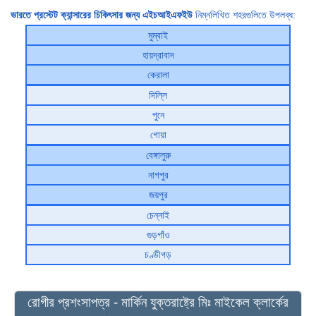
ভারতে প্রস্টেট ক্যান্সারের চিকিৎসার জন্য এইচআইএফইউ
নিম্নলিখিত শহরগুলিতে উপলব্ধ:
মুম্বাই
হায়দ্রাবাদ
কেরালা
দিল্লি
পুনে
গোয়া
বেঙ্গালুরু
নাগপুর
জয়পুর
চেন্নাই
গুড়গাঁও
চণ্ডীগড়
রোগীর প্রশংসাপত্র - মার্কিন যুক্তরাষ্ট্রে মিঃ মাইকেল ক্লার্কের