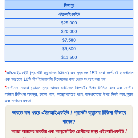
সিঙ্গাপুর
এইচআইএফইউ
$25,000
$20,000
$7,500
$9,500
$11,500
*
এইচআইএফইউ (প্রস্টেট ক্যান্সারের চিকিত্সা) এর মূল্য হল 15টি সেরা কর্পোরেট হাসপাতাল
এবং ভারতের 10টি শীর্ষ ইউরোলজি বিশেষজ্ঞের কাছ থেকে সংগ্রহ করা গড়৷
*
রোগীদের দেওয়া চূড়ান্ত মূল্য তাদের মেডিকেল রিপোর্টের উপর ভিত্তি করে এবং রোগীর
বর্তমান চিকিৎসা অবস্থা, রুমের ধরন, অস্ত্রোপচারের ধরন, হাসপাতালের উপর নির্ভর করে ব্র্যান্ড
এবং সার্জনের দক্ষতা।
ভারতে কম খরচে এইচআইএফইউ / প্রস্টেট ক্যান্সার চিকিত্সা কীভাবে
পাবেন?
আমরা আমাদের ভারতীয় এবং আন্তর্জাতিক রোগীদের জন্য এইচআইএফইউ /