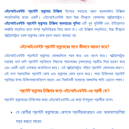
এইচআইএফইউ প্রস্টেট ক্যান্সার চিকিত্সা
বিশ্বের সবচেয়ে দ্রুত ক্রমবর্ধমান চিকিত্সা
পদ্ধতিগুলির মধ্যে একটি। এইচআইএফইউ মানে উচ্চ তীব্রতা ফোকাসড আল্ট্রাসাউন্ড।
এইচআইএফইউ প্রস্টেট ক্যান্সার চিকিত্সা ব্যবহারের সুবিধা
এটি খুব সুনির্দিষ্ট এবং ঐতিহ্যগত
সার্জারি পদ্ধতির মতো পার্শ্ব প্রতিক্রিয়া নিয়ে আসে না। এই চিকিত্সা পদ্ধতিতে, উচ্চ তীব্রতা
আল্ট্রাসাউন্ড তরঙ্গ ক্যান্সার কোষ ধ্বংস করতে ব্যবহৃত হয়.
এইচআইএফইউ প্রস্টেট ক্যান্সারের সাথে কীভাবে আচরণ করে?
এইচআইএফইউ প্রস্টেটে ক্যান্সার কোষগুলিকে গরম করে এবং ধ্বংস করে। আল্ট্রাসাউন্ড
তরঙ্গের ডাল গুলি প্রস্টেট গ্রন্থিতে পিছনের প্যাসেজের (মলদ্বার) প্রাচীর দিয়ে ভ্রমণ করে
এবং একটি ছোট এলাকায় মনোনিবেশ করে। এই আল্ট্রাসাউন্ড শক্তি প্রস্টেট কোষগরম কারণ।
এই তাপ স্বাভাবিক প্রস্টেট কোষ এবং ক্যান্সার কোষ ধ্বংস করে। শল্য চিকিৎসক প্রস্টেট
গ্রন্থির উপর চিকিৎসামনোনিবেশ করতে এবং নিকটবর্তী অন্যান্য অঙ্গগুলির ক্ষতি এড়াতে সক্ষম।
প্রস্টেট ক্যান্সার চিকিত্সার জন্য এইচআইএফইউ-এর প্রার্থী কে?
প্রস্টেট ক্যান্সারের চিকিৎসার জন্য এইচআইএফইউ-এর জন্য উপযুক্ত প্রার্থীরা হলেন:
যে রোগীরা প্রস্টেট ক্যান্সারের রোগকে স্থানীয়করেছেন এবং অ্যানাস্থেশিয়া
সহ্য করতে পারেন