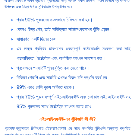
এইচআইএফইউ এখন প্রস্টেট ক্যান্সারের জন্য একটি বিকল্প চিকিত্সা বিকল্প হিসাবে ব্যাপকভাবে
উপলব্ধ এবং নিম্নলিখিত সুবিধাগুলি উপস্থাপন করে:
প্রায় 90% পুরুষদের সফলভাবে চিকিৎসা করা হয়।
কোনও ছিদ্র নেই, তাই সার্জিক্যাল সাইটসংক্রমণের ঝুঁকি এড়ান।
সাধারণত একটি দিনের কেস.
এর লক্ষ্য গ্রন্থির চারপাশের গুরুত্বপূর্ণ কাঠামোগুলি সংরক্ষণ করা তাই
ধারাবাহিকতা, ইরেক্টাইল এবং অর্গাজিক ফাংশন সংরক্ষণ করা।
প্রয়োজনে পদ্ধতিটি পুনরাবৃত্তি করা যেতে পারে।
বিকিরণ থেরাপি এবং সার্জারি এখনও বিকল্প যদি পদ্ধতি ব্যর্থ হয়.
99% এরও বেশি পুরুষ অবিরত থাকে।
প্রায় 70% পুরুষ সম্পূর্ণ এইচআইএফইউ এবং ফোকাল এইচআইএফইউ সহ
95% পুরুষদের সাথে ইরেক্টাইল ফাংশন বজায় রাখে
এইচআইএফইউ-এর ঝুঁকিগুলি কী কী?
প্রস্টেট ক্যান্সারের চিকিৎসায় এইচআইএফইউ-এর সাথে সম্পর্কিত ঝুঁকিগুলি অন্যান্য পদ্ধতির
তুলনায় খুব কম এবং এটি বিরল যার মধ্যে নিম্নলিখিতগুলি অন্তর্ভুক্ত রয়েছে: