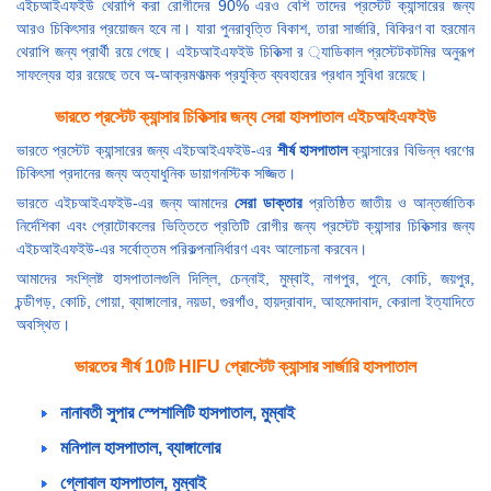
এইচআইএফইউ থেরাপি করা রোগীদের 90% এরও বেশি তাদের প্রস্টেট ক্যান্সারের জন্য
আরও চিকিৎসার প্রয়োজন হবে না। যারা পুনরাবৃত্তি বিকাশ, তারা সার্জারি, বিকিরণ বা হরমোন
থেরাপি জন্য প্রার্থী রয়ে গেছে। এইচআইএফইউ চিকিত্সা র ্যাডিকাল প্রস্টেটকটমির অনুরূপ
সাফল্যের হার রয়েছে তবে অ-আক্রমণাত্মক প্রযুক্তি ব্যবহারের প্রধান সুবিধা রয়েছে।
ভারতে প্রস্টেট ক্যান্সার চিকিত্সার জন্য সেরা হাসপাতাল এইচআইএফইউ
ভারতে প্রস্টেট ক্যান্সারের জন্য এইচআইএফইউ-এর
শীর্ষ হাসপাতাল
ক্যান্সারের বিভিন্ন ধরণের
চিকিৎসা প্রদানের জন্য অত্যাধুনিক ডায়াগনস্টিক সজ্জিত।
ভারতে এইচআইএফইউ-এর জন্য আমাদের
সেরা ডাক্তার
প্রতিষ্ঠিত জাতীয় ও আন্তর্জাতিক
নির্দেশিকা এবং প্রোটোকলের ভিত্তিতে প্রতিটি রোগীর জন্য প্রস্টেট ক্যান্সার চিকিত্সার জন্য
এইচআইএফইউ-এর সর্বোত্তম পরিকল্পনানির্ধারণ এবং আলোচনা করবেন।
আমাদের সংশ্লিষ্ট হাসপাতালগুলি দিল্লি, চেন্নাই, মুম্বাই, নাগপুর, পুনে, কোচি, জয়পুর,
চন্ডীগড়, কোচি, গোয়া, ব্যাঙ্গালোর, নয়ডা, গুরগাঁও, হায়দ্রাবাদ, আহমেদাবাদ, কেরালা ইত্যাদিতে
অবস্থিত।
ভারতের শীর্ষ 10টি HIFU প্রোস্টেট ক্যান্সার সার্জারি হাসপাতাল
নানাবতী সুপার স্পেশালিটি হাসপাতাল, মুম্বাই
মনিপাল হাসপাতাল, ব্যাঙ্গালোর
গ্লোবাল হাসপাতাল, মুম্বাই