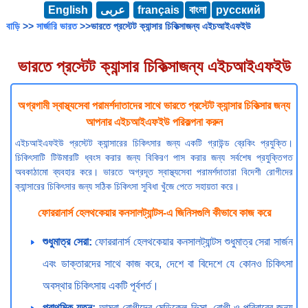
English
عربى
français
বাংলা
русский
বাড়ি
>>
সার্জারি ভারত
>>ভারতে প্রস্টেট ক্যান্সার চিকিত্সাজন্য এইচআইএফইউ
ভারতে প্রস্টেট ক্যান্সার চিকিত্সাজন্য এইচআইএফইউ
অগ্রগামী স্বাস্থ্যসেবা পরামর্শদাতাদের সাথে ভারতে প্রস্টেট ক্যান্সার চিকিত্সার জন্য
আপনার এইচআইএফইউ পরিকল্পনা করুন
এইচআইএফইউ প্রস্টেট ক্যান্সারের চিকিৎসার জন্য একটি গ্রাউন্ড ব্রেকিং প্রযুক্তি।
চিকিৎসাটি টিউমারটি ধ্বংস করার জন্য বিকিরণ পাস করার জন্য সর্বশেষ প্রযুক্তিগত
অবকাঠামো ব্যবহার করে। ভারতে অগ্রদূত স্বাস্থ্যসেবা পরামর্শদাতারা বিদেশী রোগীদের
ক্যান্সারের চিকিৎসার জন্য সঠিক চিকিৎসা সুবিধা খুঁজে পেতে সহায়তা করে।
ফোররানার্স হেলথকেয়ার কনসালট্যান্টস-এ জিনিসগুলি কীভাবে কাজ করে
শুধুমাত্র সেরা:
ফোররানার্স হেলথকেয়ার কনসালট্যান্টস শুধুমাত্র সেরা সার্জন
এবং ডাক্তারদের সাথে কাজ করে, দেশে বা বিদেশে যে কোনও চিকিৎসা
অবস্থার চিকিৎসায় একটি পূর্বশর্ত।
প্রাথমিক যত্ন:
আমরা রোগীদের মেডিকেল ভিসা, রোগী ও পরিবারের জন্য