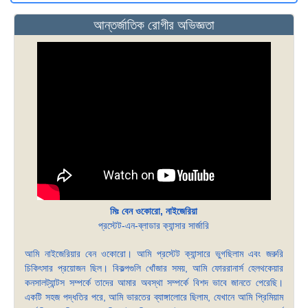
আন্তর্জাতিক রোগীর অভিজ্ঞতা
মিঃ বেন ওকোরো, নাইজেরিয়া
প্রস্টেট-এন-ব্লাডার ক্যান্সার সার্জারি
আমি নাইজেরিয়ার বেন ওকোরো। আমি প্রস্টেট ক্যান্সারে ভুগছিলাম এবং জরুরি
চিকিৎসার প্রয়োজন ছিল। বিকল্পগুলি খোঁজার সময়, আমি ফোররানার্স হেলথকেয়ার
কনসালট্যান্টস সম্পর্কে তাদের আমার অবস্থা সম্পর্কে বিশদ ভাবে জানতে পেরেছি।
একটি সহজ পদ্ধতির পরে, আমি ভারতের ব্যাঙ্গালোরে ছিলাম, যেখানে আমি প্রিমিয়াম