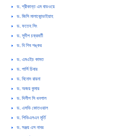
ড. শ্রীকান্ত এম বাডওয়ে
ড. জিসি মালাকোন্ডাইয়াহ
ড. ফতেহ সিং
ড. সুদীপ চক্রবর্তী
ড. বি শিব শঙ্কর
ড. এমএইচ কামত
ড. পার্সি চিবার
ড. বিনোদ রায়না
ড. অজয় কুমার
ড. দিলীপ সি ধনপাল
ড. এসভি কোতওয়াল
ড. পিভিএলএন মূর্তি
ড. সঞ্জয় এস নাবর