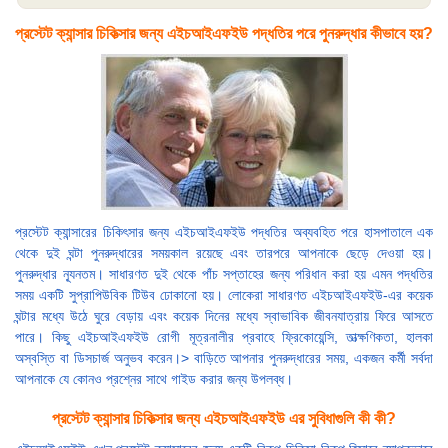
প্রস্টেট ক্যান্সার চিকিত্সার জন্য এইচআইএফইউ পদ্ধতির পরে পুনরুদ্ধার কীভাবে হয়?
প্রস্টেট ক্যান্সারের চিকিৎসার জন্য এইচআইএফইউ পদ্ধতির অব্যবহিত পরে হাসপাতালে এক
থেকে দুই ঘন্টা পুনরুদ্ধারের সময়কাল রয়েছে এবং তারপরে আপনাকে ছেড়ে দেওয়া হয়।
পুনরুদ্ধার ন্যূনতম। সাধারণত দুই থেকে পাঁচ সপ্তাহের জন্য পরিধান করা হয় এমন পদ্ধতির
সময় একটি সুপ্রাপিউবিক টিউব ঢোকানো হয়। লোকেরা সাধারণত এইচআইএফইউ-এর কয়েক
ঘন্টার মধ্যে উঠে ঘুরে বেড়ায় এবং কয়েক দিনের মধ্যে স্বাভাবিক জীবনযাত্রায় ফিরে আসতে
পারে। কিছু এইচআইএফইউ রোগী মূত্রনালীর প্রবাহে ফ্রিকোয়েন্সি, তাত্ক্ষণিকতা, হালকা
অস্বস্তি বা ডিসচার্জ অনুভব করেন।> বাড়িতে আপনার পুনরুদ্ধারের সময়, একজন কর্মী সর্বদা
আপনাকে যে কোনও প্রশ্নের সাথে গাইড করার জন্য উপলব্ধ।
প্রস্টেট ক্যান্সার চিকিত্সার জন্য এইচআইএফইউ এর সুবিধাগুলি কী কী?