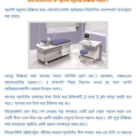
এইচআইএফইউ কি প্রস্টেট ক্যান্সার চিকিত্সার পদ্ধতি?
প্রস্টেট ক্যান্সার চিকিত্সার জন্য এইচআইএফইউ প্রক্রিয়ায় নিম্নলিখিত পদক্ষেপগুলি অন্তর্ভুক্ত
করা হয়েছে:
যেহেতু চিকিত্সার সময় আপনার সমস্ত গতিবিধি হ্রাস করা প্রয়োজন, মেরুদণ্ডের
অ্যানাস্থেশিয়া প্রয়োগ ের পাশাপাশি শিরায় সিডেশন দেওয়া হয় যাতে আপনি
প্রক্রিয়াচলাকালীন আরামে বিশ্রাম নেবেন।
আপনার প্রস্টেটের আকারের উপর নির্ভর করে চিকিৎসাটি 2 থেকে 3 ঘন্টা পর্যন্ত স্থায়ী হতে
পারে। আপনার ডান দিকে শুয়ে চিকিৎসা করা হয়।
ইউরোলজিস্ট জেল দিয়ে লেপ দেওয়ার পরে মলদ্বারে একটি ছোট প্রোব প্রবেশ করান এবং
একটি শীতল তরল দিয়ে ভরা একটি ল্যাটেক্স বেলুনের ভিতরে স্থাপন করেন। এটি পুরো চিকিত্সার
সময় মলদ্বারের প্রাচীরে একটি ধ্রুবক তাপমাত্রা বজায় রাখে।
ইউরোলজিস্ট আল্ট্রাসাউন্ড পরীক্ষার মাধ্যমে প্রস্টেটের সীমা সনাক্ত করে এবং তিনি যে অঞ্চলের