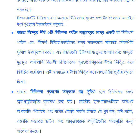
গন্তব্য।
রিয়েল এস্টেট বিনিয়োগ এবং অন্যান্য বিনিয়োগের সুযোগ সম্পর্কিত সংবাদের অনলাইন
উৎস নুওয়্যার ইনভেস্টরস অনুসারে,
ভারত
বিশ্বের শীর্ষ ৫টি চিকিৎসা পর্যটন গন্তব্যের মধ্যে একটি
যা চিকিৎসা
পর্যটক এবং বিদেশী বিনিয়োগকারীদের জন্য সমানভাবে সবচেয়ে আকর্ষণীয়
সুযোগ উপস্থাপন করে। এই বাজারগুলি চিকিৎসা যত্নের গুণমান এবং সাশ্রয়ী
মূল্যের পাশাপাশি বিদেশী বিনিয়োগের গ্রহণযোগ্যতার উপর ভিত্তি করে
নির্বাচিত হয়েছিল। এই মানদণ্ডের উপর ভিত্তি করে মালয়েশিয়া তৃতীয় স্থানে
ছিল।
ভারতে
চিকিৎসা গ্রহণের অন্যতম বড় সুবিধা
হ'ল চিকিৎসার জন্য
অ্যাপয়েন্টমেন্টের ব্যবস্থা করা যায়। ভারতীয় হাসপাতালগুলিতে অসংখ্য
অপারেটিং থিয়েটার এবং যথেষ্ট যোগ্য সার্জন রয়েছে যে খুব কম, যদি থাকে,
এমনকি সবচেয়ে জটিল এবং আক্রমণাত্মক পদ্ধতিগুলির সময়সূচীর জন্য
অপেক্ষা করছে।