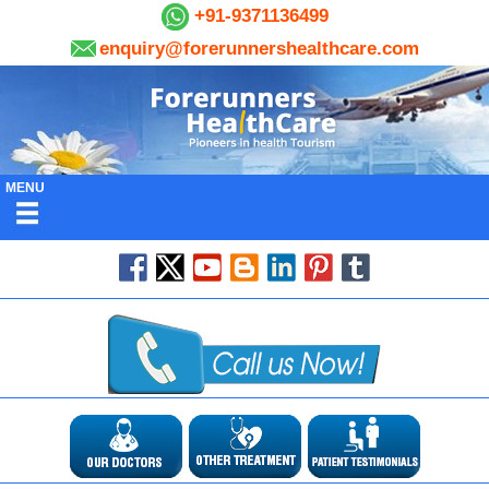
+91-9371136499
enquiry@forerunnershealthcare.com
MENU