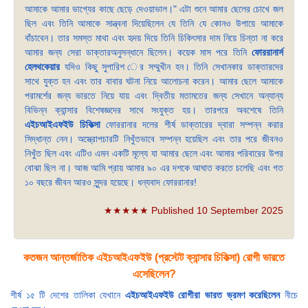
আমাকে আমার ভাগ্যের কাছে ছেড়ে দেওয়াভাল।" এটা শুনে আমার ছেলের চোখে জল
ছিল এবং তিনি আমাকে সান্ত্বনা দিয়েছিলেন যে তিনি যে কোনও উপায়ে আমাকে
বাঁচাবেন। তার সমস্ত মাথা এবং হৃদয় দিয়ে তিনি চিকিৎসার দাম নিয়ে চিন্তা না করে
আমার জন্য সেরা ডাক্তারঅনুসন্ধানে ছিলেন। কয়েক মাস পরে তিনি
ফোররানার্স
হেলথকেয়ার
যদিও কিছু সুপারিশ ের সম্মুখীন হন। তিনি সেখানকার ডাক্তারদের
সাথে যুক্ত হন এবং তার বাবার ঘটনা নিয়ে আলোচনা করেন। আমার ছেলে আমাকে
পরামর্শের জন্য ভারতে নিয়ে যায় এবং দ্বিতীয় মতামতের জন্য সেখানে অন্যান্য
বিভিন্ন ক্যান্সার বিশেষজ্ঞদের সাথে সংযুক্ত হয়। তারপরে অবশেষে তিনি
এইচআইএফইউ চিকিত্সা
ফোররানার দলের শীর্ষ ডাক্তারের দ্বারা সম্পন্ন করার
সিদ্ধান্ত নেন। অস্ত্রোপচারটি নিখুঁতভাবে সম্পন্ন হয়েছিল এবং তার পরে জীবনও
নিখুঁত ছিল এবং এটিও এমন একটি মূল্যে যা আমার ছেলে এবং আমার পরিবারের উপর
বোঝা ছিল না। আজ আমি প্রায় আমার ৯০ এর দশকে আঘাত করতে চলেছি এবং গত
১০ বছরে জীবন আরও সুন্দর হয়েছে। ধন্যবাদ ফোররানার!
★★★★★ Published 10 September 2025
কতজন আন্তর্জাতিক এইচআইএফইউ (প্রস্টেট ক্যান্সার চিকিত্সা) রোগী ভারতে
এসেছিলেন?
শীর্ষ ১৫ টি দেশের তালিকা যেখানে
এইচআইএফইউ রোগীরা ভারত ভ্রমণ করেছিলেন
নীচে