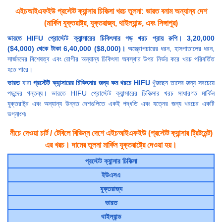
এইচআইএফইউ প্রস্টেট ক্যান্সার চিকিত্সা খরচ তুলনা: ভারত বনাম অন্যান্য দেশ
(মার্কিন যুক্তরাষ্ট্র, যুক্তরাজ্য, থাইল্যান্ড, এবং সিঙ্গাপুর)
ভারতে HIFU প্রোস্টেট ক্যান্সারের চিকিৎসার গড় খরচ প্রায় রুপি। 3,20,000
($4,000) থেকে টাকা 6,40,000 ($8,000)।
অস্ত্রোপচারের ধরন, হাসপাতালের ধরন,
সার্জনদের বিশেষত্ব এবং রোগীর অন্যান্য চিকিৎসা অবস্থার উপর নির্ভর করে খরচ পরিবর্তিত
হতে পারে।
ভারত
যারা
প্রস্টেট ক্যান্সারের চিকিৎসার জন্য কম খরচে HIFU
খুঁজছেন তাদের জন্য সবচেয়ে
পছন্দের গন্তব্য। ভারতে HIFU প্রোস্টেট ক্যান্সারের চিকিত্সার খরচ সাধারণত মার্কিন
যুক্তরাষ্ট্র এবং অন্যান্য উন্নত দেশগুলিতে একই পদ্ধতি এবং যত্নের জন্য খরচের একটি
ভগ্নাংশ৷
নীচে দেওয়া চার্ট / টেবিলে বিভিন্ন দেশে এইচআইএফইউ (প্রস্টেট ক্যান্সার ট্রিটমেন্ট)
এর খরচ। দামের তুলনা মার্কিন যুক্তরাষ্ট্রে দেওয়া হয়।
প্রস্টেট ক্যান্সার চিকিত্সা
ইউএসএ
যুক্তরাজ্য
ভারত
থাইল্যান্ড