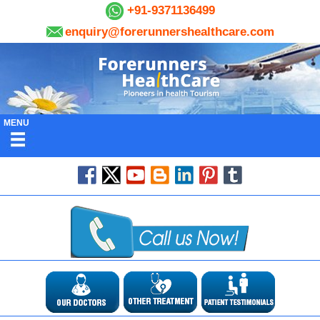
+91-9371136499
enquiry@forerunnershealthcare.com
MENU