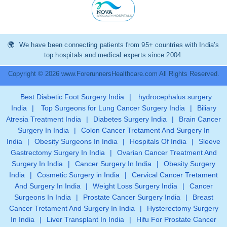
We have been connecting patients from 95+ countries with India’s
top hospitals and medical experts since 2004.
Copyright © 2026 www.ForerunnersHealthcare.com All Rights Reserved.
Best Diabetic Foot Surgery India
|
hydrocephalus surgery
India
|
Top Surgeons for Lung Cancer Surgery India
|
Biliary
Atresia Treatment India
|
Diabetes Surgery India
|
Brain Cancer
Surgery In India
|
Colon Cancer Tretament And Surgery In
India
|
Obesity Surgeons In India
|
Hospitals Of India
|
Sleeve
Gastrectomy Surgery In India
|
Ovarian Cancer Treatment And
Surgery In India
|
Cancer Surgery In India
|
Obesity Surgery
India
|
Cosmetic Surgery in India
|
Cervical Cancer Tretament
And Surgery In India
|
Weight Loss Surgery India
|
Cancer
Surgeons In India
|
Prostate Cancer Surgery India
|
Breast
Cancer Tretament And Surgery In India
|
Hysterectomy Surgery
In India
|
Liver Transplant In India
|
Hifu For Prostate Cancer