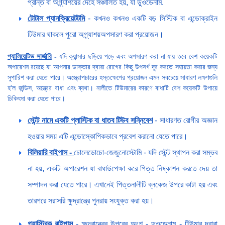
প্রান্ত বা অগ্ন্যাশয়ের দেহে সঞ্চালিত হয়, যা ডুওডেনাম.
টোটাল প্যানক্রিয়েটটমি
- কখনও কখনও একটি বড় সিস্টিক বা এন্ডোক্রাইন
টিউমার থাকলে পুরো অগ্ন্যাশয়অপসারণ করা প্রয়োজন।
প্যালিয়েটিভ সার্জারি
-
যদি ক্যান্সার ছড়িয়ে পড়ে এবং অপসারণ করা না যায় তবে বেশ কয়েকটি
অপারেশন রয়েছে যা আপনার ডাক্তার দ্বারা রোগের কিছু উপসর্গ দূর করতে সহায়তা করার জন্য
সুপারিশ করা যেতে পারে। অস্ত্রোপচারের হস্তক্ষেপের প্রয়োজন এমন সবচেয়ে সাধারণ লক্ষণগুলি
হ'ল জন্ডিস, অন্ত্রের বাধা এবং ব্যথা। নালীতে টিউমারের কারণে বাধাটি বেশ কয়েকটি উপায়ে
চিকিৎসা করা যেতে পারে।
স্টেন্ট নামে একটি প্লাস্টিক বা ধাতব টিউব সন্নিবেশ
- সাধারণত রোগীর অজ্ঞান
হওয়ার সময় এটি এন্ডোস্কোপিকভাবে প্রবেশ করানো যেতে পারে।
বিলিয়ারি বাইপাস -
চোলেডোচো-জেজুনোস্টোমি - যদি স্টেন্ট স্থাপন করা সম্ভব
না হয়, একটি অপারেশন যা বাধাউপেক্ষা করে পিত্ত নিষ্কাশন করতে দেয় তা
সম্পাদন করা যেতে পারে। এখানেই পিত্তনালীটি ব্লকেজ উপরে কাটা হয় এবং
তারপরে সরাসরি ক্ষুদ্রান্ত্রে পুনরায় সংযুক্ত করা হয়।
গ্যাস্ট্রিক বাইপাস
- ক্ষুদ্রান্ত্রের উপরের অংশ - ডুওডেনাম - টিউমার দ্বারা