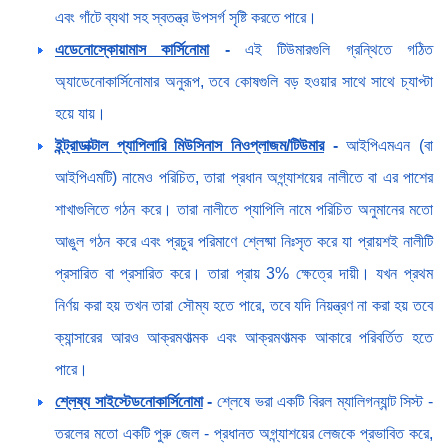
এবং গাঁটে ব্যথা সহ স্বতন্ত্র উপসর্গ সৃষ্টি করতে পারে।
এডেনোস্কোয়ামাস কার্সিনোমা
-
এই টিউমারগুলি গ্রন্থিতে গঠিত
অ্যাডেনোকার্সিনোমার অনুরূপ, তবে কোষগুলি বড় হওয়ার সাথে সাথে চ্যাপ্টা
হয়ে যায়।
ইন্ট্রাডাক্টাল প্যাপিলারি মিউসিনাস নিওপ্লাজম/টিউমার
-
আইপিএমএন (বা
আইপিএমটি) নামেও পরিচিত, তারা প্রধান অগ্ন্যাশয়ের নালীতে বা এর পাশের
শাখাগুলিতে গঠন করে। তারা নালীতে প্যাপিলি নামে পরিচিত অনুমানের মতো
আঙুল গঠন করে এবং প্রচুর পরিমাণে শ্লেষ্মা নিঃসৃত করে যা প্রায়শই নালীটি
প্রসারিত বা প্রসারিত করে। তারা প্রায় 3% ক্ষেত্রে দায়ী। যখন প্রথম
নির্ণয় করা হয় তখন তারা সৌম্য হতে পারে, তবে যদি নিয়ন্ত্রণ না করা হয় তবে
ক্যান্সারের আরও আক্রমণাত্মক এবং আক্রমণাত্মক আকারে পরিবর্তিত হতে
পারে।
শ্লেষ্য সাইস্টেডনোকার্সিনোমা
-
শ্লেষে ভরা একটি বিরল ম্যালিগন্যান্ট সিস্ট -
তরলের মতো একটি পুরু জেল - প্রধানত অগ্ন্যাশয়ের লেজকে প্রভাবিত করে,