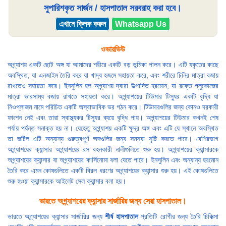
সুপারিশকৃত সার্জন / হাসপাতাল সরবরাহ করা হবে।
এখানে ক্লিক করুন
Whatsapp Us
ওভারভিউ
অগ্ন্যাশয় একটি ছোট অঙ্গ যা আমাদের শরীরে একটি বড় ভূমিকা পালন করে। এটি যকৃতের কাছে
অবস্থিত, যা এনজাইম তৈরি করে যা খাদ্য হজমে সহায়তা করে, এবং শরীরে চিনির মাত্রা বজায়
রাখতেও সহায়তা করে। ইনসুলিন হল অগ্ন্যাশয় দ্বারা উত্পাদিত হরমোন, যা রক্তে গ্লুকোজের
মাত্রা ভারসাম্য বজায় রাখতে সহায়তা করে। অগ্ন্যাশয়ের টিউমার টিস্যুর একটি বৃদ্ধি যা
নিওপ্লাজম নামে পরিচিত একটি অস্বাভাবিক ভর গঠন করে। টিউমারগুলির জন্য কোনও দরকারী
ফাংশন নেই এবং তারা স্বাস্থ্যকর টিস্যুর ব্যয়ে বৃদ্ধি পায়। অগ্ন্যাশয়ের টিউমার কখনই শেষ
পর্যায় পর্যন্ত সনাক্ত হয় না। যেহেতু অগ্ন্যাশয় একটি ক্ষুদ্র অঙ্গ এবং এটি যে স্থানে অবস্থিত
তা জটিল এটি অন্যান্য গুরুত্বপূর্ণ অঙ্গগুলির জন্য সমস্যা সৃষ্টি করতে পারে। বেশিরভাগ
অগ্ন্যাশয়ের ক্যান্সার অগ্ন্যাশয়ের রস বহনকারী নালীগুলিতে শুরু হয়। অগ্ন্যাশয়ের ক্যান্সারকে
অগ্ন্যাশয়ের ক্যান্সার বা অগ্ন্যাশয়ের কার্সিনোমা বলা যেতে পারে। ইনসুলিন এবং অন্যান্য হরমোন
তৈরি করে এমন কোষগুলিতে একটি বিরল ধরণের অগ্ন্যাশয়ের ক্যান্সার শুরু হয়। এই কোষগুলিতে
শুরু হওয়া ক্যান্সারকে আইলেট সেল ক্যান্সার বলা হয়।
ভারতে অগ্ন্যাশয়ের ক্যান্সার সার্জারির জন্য সেরা হাসপাতাল।
ভারতে অগ্ন্যাশয়ের ক্যান্সার সার্জারির জন্য
শীর্ষ হাসপাতাল
প্রতিটি রোগীর জন্য তৈরি চিকিত্সা