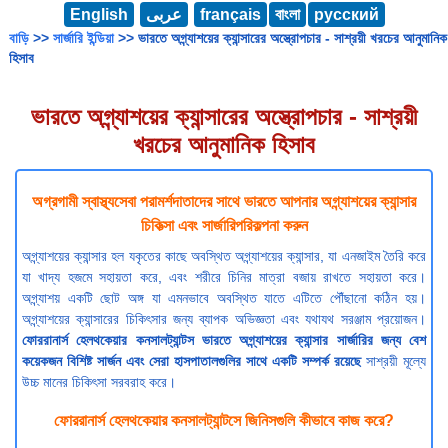
English
عربى
français
বাংলা
русский
বাড়ি
>>
সার্জারি ইন্ডিয়া
>> ভারতে অগ্ন্যাশয়ের ক্যান্সারের অস্ত্রোপচার - সাশ্রয়ী খরচের আনুমানিক
হিসাব
ভারতে অগ্ন্যাশয়ের ক্যান্সারের অস্ত্রোপচার - সাশ্রয়ী
খরচের আনুমানিক হিসাব
অগ্রগামী স্বাস্থ্যসেবা পরামর্শদাতাদের সাথে ভারতে আপনার অগ্ন্যাশয়ের ক্যান্সার
চিকিত্সা এবং সার্জারিপরিকল্পনা করুন
অগ্ন্যাশয়ের ক্যান্সার হল যকৃতের কাছে অবস্থিত অগ্ন্যাশয়ের ক্যান্সার, যা এনজাইম তৈরি করে
যা খাদ্য হজমে সহায়তা করে, এবং শরীরে চিনির মাত্রা বজায় রাখতে সহায়তা করে।
অগ্ন্যাশয় একটি ছোট অঙ্গ যা এমনভাবে অবস্থিত যাতে এটিতে পৌঁছানো কঠিন হয়।
অগ্ন্যাশয়ের ক্যান্সারের চিকিৎসার জন্য ব্যাপক অভিজ্ঞতা এবং যথাযথ সরঞ্জাম প্রয়োজন।
ফোররানার্স হেলথকেয়ার কনসালট্যান্টস ভারতে অগ্ন্যাশয়ের ক্যান্সার সার্জারির জন্য বেশ
কয়েকজন বিশিষ্ট সার্জন এবং সেরা হাসপাতালগুলির সাথে একটি সম্পর্ক রয়েছে
সাশ্রয়ী মূল্যে
উচ্চ মানের চিকিৎসা সরবরাহ করে।
ফোররানার্স হেলথকেয়ার কনসালট্যান্টসে জিনিসগুলি কীভাবে কাজ করে?