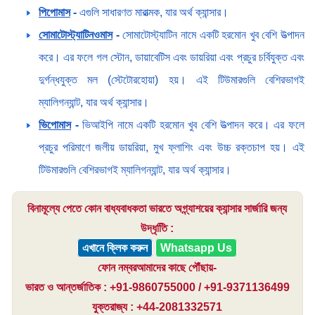
পিপোমাস
-
এগুলি সাধারণত মারাত্মক, যার অর্থ ক্যান্সার।
সোমাটোস্ট্যাটিনওমাস
-
সোমাটোস্ট্যাটিন নামে একটি হরমোন খুব বেশি উত্পাদন
করে। এর ফলে গল স্টোন, ডায়াবেটিস এবং ডায়রিয়া এবং প্রচুর চর্বিযুক্ত এবং
দুর্গন্ধযুক্ত মল (স্টেটোরহোয়া) হয়। এই টিউমারগুলি বেশিরভাগই
ম্যালিগন্যান্ট, যার অর্থ ক্যান্সার।
ভিপোমাস
-
ভিআইপি নামে একটি হরমোন খুব বেশি উত্পাদন করে। এর ফলে
প্রচুর পরিমাণে জলীয় ডায়রিয়া, মুখ ফ্লাশিং এবং উচ্চ রক্তচাপ হয়। এই
টিউমারগুলি বেশিরভাগই ম্যালিগন্যান্ট, যার অর্থ ক্যান্সার।
বিনামূল্যে পেতে কোন বাধ্যবাধকতা ভারতে অগ্ন্যাশয়ের ক্যান্সার সার্জারি জন্য
উদ্ধৃতিি :
এখানে ক্লিক করুন
Whatsapp Us
ফোন নম্বরআমাদের কাছে পৌঁছায়-
ভারত ও আন্তর্জাতিক : +91-9860755000 / +91-9371136499
যুক্তরাজ্য : +44-2081332571