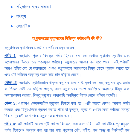
মহিলাদের মধ্যে সাধারণ
বার্ধক্য
জেনেটিক
অগ্ন্যাশয়ের ক্যান্সারের বিভিন্ন পর্যায়গুলি কী কী?
অগ্ন্যাশয়ের ক্যান্সারের একটি চার পর্যায়ের চক্র রয়েছে;
পর্যায় 1
: এছাড়াও পুনরায় বিভক্ত পর্যায় হিসাবে বলা হয় যেখানে ক্যান্সার স্থানীয় এবং
অগ্ন্যাশয়ের ভিতরে তার গঠনমূলক পর্যায়ে। ক্যান্সারের আকার বড় হতে পারে। এই পর্যায়টি
আরও ইঙ্গিত দেয় যে ক্যান্সারকে এখনও অগ্ন্যাশয়ের আশেপাশে লিম্ফ নোডে প্রবেশ করতে হবে
এবং এটি শরীরের অন্যান্য অংশে তার জাল ছড়িয়ে দেয়নি।
স্টেজ -2
: এছাড়াও স্থানীয়ভাবে উন্নত ক্যান্সার হিসাবে উল্লেখ করা হয়, ক্যান্সার ডুওডেনাম
বা পিত্ত নালী তে ছড়িয়ে পড়েছে এবং অগ্ন্যাশয়ের পাশে অবস্থিত অন্যান্য টিস্যু এবং
অঙ্গআক্রমণ করেছে, কিন্তু ক্যান্সার কাছাকাছি অবস্থিত লিম্ফ নোডে ছড়িয়ে পড়েনি।
স্টেজ 3
: এছাড়াও মেটাস্ট্যাটিক ক্যান্সার হিসাবে বলা হয়। এটি হয়তো কোনও আকার অর্জন
করেছে এবং টিস্যুগুলিতে প্রবেশ করতে পারে যা ফুসফুস, যকৃত বা পেটের মতো শরীরের সমস্ত
দিক বা দূরবর্তী অংশ থেকে অগ্ন্যাশয়কে গ্রাস করে।
পর্যায় ৪
: এই পর্যায়টি আরও দুটি পর্যায়ে বিভক্ত, ৪এ এবং ৪বি। এই পর্যায়টিকে পুনরাবৃত্ত
পর্যায় হিসাবেও উল্লেখ করা হয় যার সময় ক্যান্সার পেট, প্লীহা, বড় অন্ত্র বা নিকটবর্তী বড়