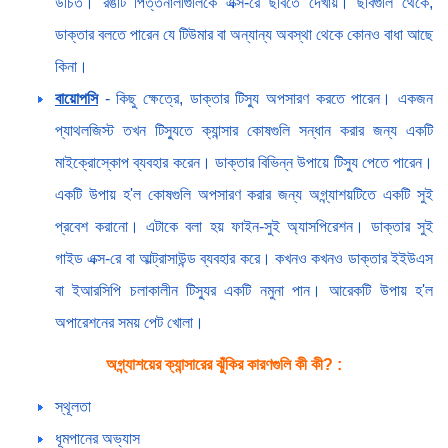
উচিত। রঙটি পিত্তনালীগুলিকে এক্স-রে ছবিতে দেখায়। ছবিগুলি থেকে,
ডাক্তার বলতে পারেন যে টিউমার বা অন্যান্য অবস্থা থেকে কোনও বাধা আছে
কিনা।
বায়োপসি
- কিছু ক্ষেত্রে, ডাক্তার টিস্যু অপসারণ করতে পারেন। একজন
প্যাথলজিস্ট তখন টিস্যুতে ক্যান্সার কোষগুলি সন্ধান করার জন্য একটি
মাইক্রোস্কোপ ব্যবহার করেন। ডাক্তার বিভিন্ন উপায়ে টিস্যু পেতে পারেন।
একটি উপায় হ'ল কোষগুলি অপসারণ করার জন্য অগ্ন্যাশয়টিতে একটি সুই
প্রবেশ করানো। এটাকে বলা হয় ফাইন-সুই অ্যাসপিরেশন। ডাক্তার সুই
গাইড এক্স-রে বা আল্ট্রাসাউন্ড ব্যবহার করে। কখনও কখনও ডাক্তার ইইউএস
বা ইআরসিপি চলাকালীন টিস্যুর একটি নমুনা পান। আরেকটি উপায় হ'ল
অপারেশনের সময় পেট খোলা।
অগ্ন্যাশয়ের ক্যান্সারের ঝুঁকির কারণগুলি কী কী? :
স্থূলতা
ধূমপানের অভ্যাস