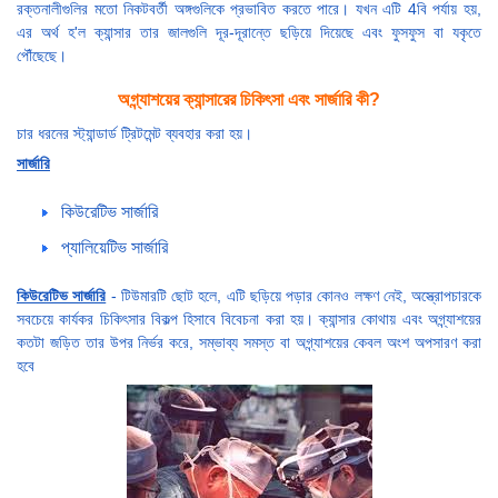
রক্তনালীগুলির মতো নিকটবর্তী অঙ্গগুলিকে প্রভাবিত করতে পারে। যখন এটি 4বি পর্যায় হয়,
এর অর্থ হ'ল ক্যান্সার তার জালগুলি দূর-দূরান্তে ছড়িয়ে দিয়েছে এবং ফুসফুস বা যকৃতে
পৌঁছেছে।
অগ্ন্যাশয়ের ক্যান্সারের চিকিৎসা এবং সার্জারি কী?
চার ধরনের স্ট্যান্ডার্ড ট্রিটমেন্ট ব্যবহার করা হয়।
সার্জারি
কিউরেটিভ সার্জারি
প্যালিয়েটিভ সার্জারি
কিউরেটিভ সার্জারি
- টিউমারটি ছোট হলে, এটি ছড়িয়ে পড়ার কোনও লক্ষণ নেই, অস্ত্রোপচারকে
সবচেয়ে কার্যকর চিকিৎসার বিকল্প হিসাবে বিবেচনা করা হয়। ক্যান্সার কোথায় এবং অগ্ন্যাশয়ের
কতটা জড়িত তার উপর নির্ভর করে, সম্ভাব্য সমস্ত বা অগ্ন্যাশয়ের কেবল অংশ অপসারণ করা
হবে