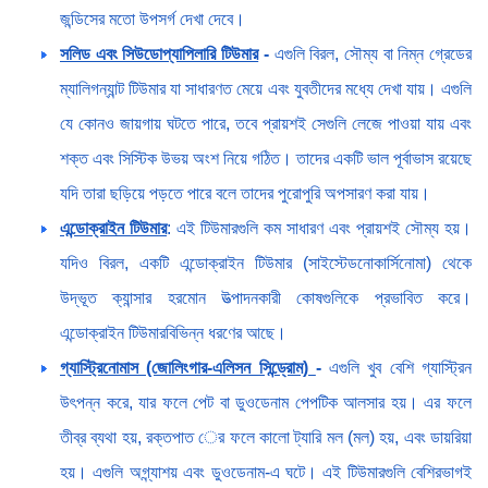
জন্ডিসের মতো উপসর্গ দেখা দেবে।
সলিড এবং সিউডোপ্যাপিলারি
টিউমার
-
এগুলি বিরল, সৌম্য বা নিম্ন গ্রেডের
ম্যালিগন্যান্ট টিউমার যা সাধারণত মেয়ে এবং যুবতীদের মধ্যে দেখা যায়। এগুলি
যে কোনও জায়গায় ঘটতে পারে, তবে প্রায়শই সেগুলি লেজে পাওয়া যায় এবং
শক্ত এবং সিস্টিক উভয় অংশ নিয়ে গঠিত। তাদের একটি ভাল পূর্বাভাস রয়েছে
যদি তারা ছড়িয়ে পড়তে পারে বলে তাদের পুরোপুরি অপসারণ করা যায়।
এন্ডোক্রাইন টিউমার
: এই টিউমারগুলি কম সাধারণ এবং প্রায়শই সৌম্য হয়।
যদিও বিরল, একটি এন্ডোক্রাইন টিউমার (সাইস্টেডনোকার্সিনোমা) থেকে
উদ্ভূত ক্যান্সার হরমোন উত্পাদনকারী কোষগুলিকে প্রভাবিত করে।
এন্ডোক্রাইন টিউমারবিভিন্ন ধরণের আছে।
গ্যাস্ট্রিনোমাস (জোলিংগার-এলিসন সিন্ড্রোম)
-
এগুলি খুব বেশি গ্যাস্ট্রিন
উৎপন্ন করে, যার ফলে পেট বা ডুওডেনাম পেপটিক আলসার হয়। এর ফলে
তীব্র ব্যথা হয়, রক্তপাত ের ফলে কালো ট্যারি মল (মল) হয়, এবং ডায়রিয়া
হয়। এগুলি অগ্ন্যাশয় এবং ডুওডেনাম-এ ঘটে। এই টিউমারগুলি বেশিরভাগই