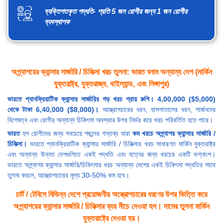
ব্যক্তিগতকৃত পদ্ধতি- প্রতি 5 জন রোগীর জন্য 1 জন রোগীর
ব্যবস্থাপক
অগ্ন্যাশয়ের ক্যান্সার সার্জারি / চিকিত্সা খরচ তুলনা: ভারত বনাম অন্যান্য দেশ (মার্কিন
যুক্তরাষ্ট্র, যুক্তরাজ্য, থাইল্যান্ড, এবং সিঙ্গাপুর)
ভারতে প্যানক্রিয়াটিক ক্যান্সার সার্জারির গড় খরচ প্রায় রুপি। 4,00,000 ($5,000)
থেকে টাকা 6,40,000 ($8,000)।
অস্ত্রোপচারের ধরন, হাসপাতালের ধরন, সার্জনদের
বিশেষত্ব এবং রোগীর অন্যান্য চিকিৎসা অবস্থার উপর নির্ভর করে খরচ পরিবর্তিত হতে পারে।
ভারত
হল রোগীদের জন্য সবচেয়ে পছন্দের গন্তব্য যারা
কম খরচে অগ্ন্যাশয় ক্যান্সার সার্জারি /
চিকিত্সা।
ভারতে প্যানক্রিয়াটিক ক্যান্সার সার্জারি / চিকিত্সার খরচ সাধারণত মার্কিন যুক্তরাষ্ট্র
এবং অন্যান্য উন্নত দেশগুলিতে একই পদ্ধতি এবং যত্নের জন্য খরচের একটি ভগ্নাংশ।
ভারতে অগ্ন্যাশয় ক্যান্সার সার্জারি/চিকিৎসার খরচ অন্যান্য দেশের একই চিকিৎসা পদ্ধতির সাথে
তুলনা করলে, অস্ত্রোপচারের মূল্য 30-50% কম হবে।
চার্ট / টেবিলে বিভিন্ন দেশে প্রয়োজনীয় অস্ত্রোপচারের ধরণের উপর ভিত্তি করে
অগ্ন্যাশয়ের ক্যান্সার সার্জারি / চিকিত্সার ব্যয় নীচে দেওয়া হল। দামের তুলনা মার্কিন
যুক্তরাষ্ট্রে দেওয়া হয়।