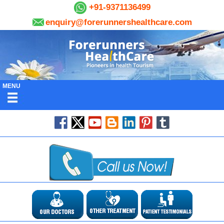
+91-9371136499
enquiry@forerunnershealthcare.com
MENU