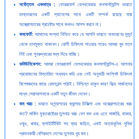
সর্বোত্তম একমাত্র :
ফোররানার্স হেলথকেয়ার কনসালট্যান্টস ভারতে
ডাক্তারদের একটি প্যানেলের সাথে একটি সম্পর্ক রয়েছে যারা
অস্ত্রোপচারের প্রচেষ্টার সাথে কখনও আপস করবে না।
কমফোর্ট:
আমাদের সংস্থা নিশ্চিত করে যে আপনি ভারতে অবতরণের মুহূর্ত
থেকে চাপমুক্ত থাকবেন। রোগী চিকিৎসা পাওয়ার পরেও আমরা খুব যত্ন
নিই এবং পুনরুদ্ধারের মধ্য দিয়ে যাচ্ছি।
কমিউনিকেশন:
আমরা ফোররানার্স হেলথকেয়ার কনসালট্যান্টস-এ আপনার
প্রয়োজনের বিস্তারিত অধ্যয়ন করি এবং সেই অনুযায়ী সংশ্লিষ্ট চিকিৎসা
বিশেষজ্ঞদের কাছে রেফারেন্স পাঠাই। নিশ্চিন্ত থাকুন কারণ ফিল্ড সার্জনদের
মধ্যে সেরাআপনাকে একটি নতুন জীবন দেবেন।
কম খরচ :
ভারতে অগ্ন্যাশয়ের ক্যান্সার চিকিত্সা এবং অস্ত্রোপচারের খরচ
কত? মার্কিন যুক্তরাষ্ট্রের তুলনায় খরচ বেশ কম এবং এতে সার্জারি, থাকার,
ওষুধ, খাবার, ফ্লাইটটিকিট সহ ব্যয় জড়িত, একই অত্যাধুনিক সুবিধা
প্রদানকারী বেশিরভাগ দেশের তুলনায় খুব কম।