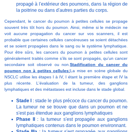
propagé à l'extérieur des poumons, dans la région de
la poitrine ou dans d'autres parties du corps.
Cependant, le cancer du poumon à petites cellules se propage
souvent très tôt hors du poumon. Ainsi, même si le médecin ne
voit aucune propagation du cancer sur vos scanners, il est
probable que certaines cellules cancéreuses se soient détachées
et se soient propagées dans le sang ou le système lymphatique.
Pour être sûrs, les cancers du poumon à petites cellules sont
généralement traités comme s’ils se sont propagés, qu’un cancer
secondaire soit observé ou non.
Stadification du cancer du
poumon non à petites cellules:
La mise en scène globale du
NSCLC utilise les étapes I à IV, I étant la première étape et IV la
plus récente. L'évaluation de la tumeur, des ganglions
lymphatiques et des métastases est incluse dans le stade global.
Stade I
: stade le plus précoce du cancer du poumon.
La tumeur ne se trouve que dans un poumon et ne
s'est pas étendue aux ganglions lymphatiques
Phase II
: la tumeur s'est propagée aux ganglions
lymphatiques contenus dans le poumon environnant.
Stade IIIa
: la tumeur s'est propagée aux ganglions