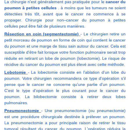
La chirurgie n'est généralement pas pratiquée pour le
cancer du
poumon à petites cellules
. à moins que les tumeurs ne soient
détectées très tôt, avant que le cancer ne commence à se
propager. Chirurgie pour non–cancer du poumon à petites
cellules peut être fait de plusieurs manières.
Résection en coin (segmentectomie)
- Le chirurgien retire un
petit morceau de poumon en forme de coin qui contient le cancer
du poumon et une marge de tissu sain autour du cancer. Cela est
susceptible d'être fait lorsque votre fonction pulmonaire serait trop
réduite en retirant un lobe de poumon (lobectomie). Le risque de
récidive du cancer du poumon est plus élevé avec cette méthode.
Lobotomie
- La lobectomie consiste en l'ablation d'un lobe du
poumon. Votre chirurgien recommandera ce type d'opération s'il
pense que le cancer ne concerne qu'une partie d'un poumon.
C'est le type d'opération le plus courant pour le cancer du
poumon. La bilobectomie consiste à retirer deux lobes
pulmonaires.
Pneumonectomie
- Une pneumonectomie (ou pneumectomie)
est une procédure chirurgicale destinée à prélever un poumon.
La pneumonectomie a pour principale raison de retirer le tissu
tumoral résultant du cancer du poumon. L'opération réduira la