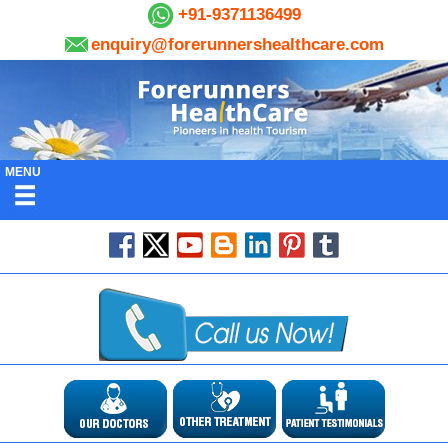
+91-9371136499
enquiry@forerunnershealthcare.com
MENU