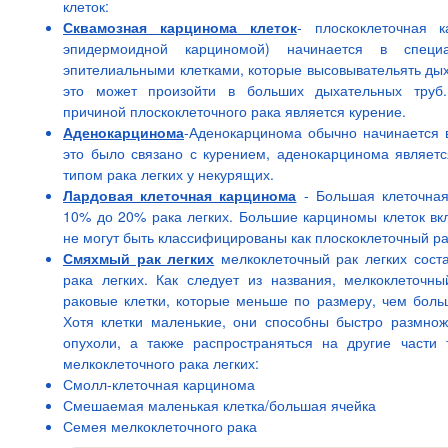
клеток:
Сквамозная карцинома клеток
- плоскоклеточная 
эпидермоидной карциномой) начинается в специа
эпителиальными клетками, которые высовывательять дых
это может произойти в больших дыхательных труб.
причиной плоскоклеточного рака является курение.
Аденокарцинома
-Аденокарцинома обычно начинается в 
это было связано с курением, аденокарцинома являет
типом рака легких у некурящих.
Лардовая клеточная карцинома
- Большая клеточная
10% до 20% рака легких. Большие карциномы клеток вкл
не могут быть классифицированы как плоскоклеточный р
Смяхмый рак легких
мелкоклеточный рак легких сост
рака легких. Как следует из названия, мелкоклеточн
раковые клетки, которые меньше по размеру, чем больш
Хотя клетки маленькие, они способны быстро размнож
опухоли, а также распространяться на другие части 
мелкоклеточного рака легких:
Смолл-клеточная карцинома
Смешаемая маленькая клетка/большая ячейка
Семея мелкоклеточного рака