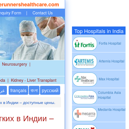
erunnershealthcare.com
nquiry Form
|
Contact Us
Top Hospitals in India
Fortis Hospital
Artemis Hospital
Neurosurgery
|
Max Hospital
eda
|
Kidney - Liver Transplant
عر
français
বাংলা
русский
Columbia Asia
Hospital
х в Индии – доступные цены.
Medanta Hospital
гких в Индии –