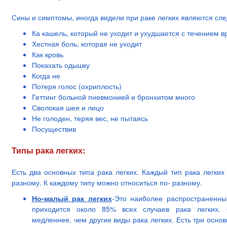
Сины и симптомы, иногда видели при раке легких являются с
Ка кашель, который не уходит и ухудшается с течением 
Хестная боль, которая не уходит
Как кровь
Покахать одышку
Когда не
Потеря голос (охриплость)
Геттинг больной пневмонией и бронхитом много
Сволокая шея и лицо
Не голоден, теряя вес, не пытаясь
Посуществив
Типы рака легких:
Есть два основных типа рака легких. Каждый тип рака легких
разному. К каждому типу можно относиться по- разному.
Но-малый рак легких
-Это наиболее распространенны
приходится около 85% всех случаев рака легких. 
медленнее, чем другие виды рака легких. Есть три основ