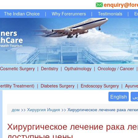
enquiry@for
The Indian Choice
|
Why Forerunners
|
Testimonials
|
E
Cosmetic Surgery
|
Dentistry
|
Opthalmology
|
Oncology / Cancer
|
ertility Treatment)
|
Diabetes Surgery
|
Endoscopy Surgery
|
Ayurv
English
بى
дом
>>
Хирургия Индия
>> Хирургическое лечение рака легки
Хирургическое лечение рака ле
доступные цены.