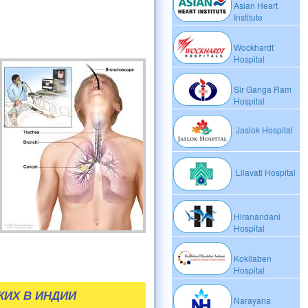
Asian Heart
Institute
Wockhardt
Hospital
Sir Ganga Ram
Hospital
Jaslok Hospital
Lilavati Hospital
Hiranandani
Hospital
Kokilaben
Hospital
КИХ В ИНДИИ
Narayana