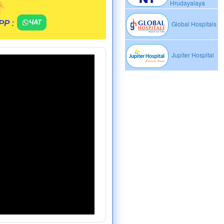
Hrudayalaya
PP :
ЧАТ
Global Hospitals
Jupiter Hospital