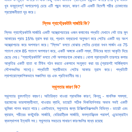
খুব বন্ধুত্বপূর্ণ অপারেশন) চেয়ে এটি পছন্দ করেন, কারণ এটি একটি বিদেশী শরীর ঢোকানোর
প্রয়োজনীয়তা দূর করে।
স্লিভ গ্যাস্ট্রেকটমি সার্জারি কি?
স্লিভ গ্যাস্ট্রেকটমি সার্জারি একটি অস্ত্রোপচারের ওজন কমানোর পদ্ধতি যেখানে পেট তার মূল
আকারের প্রায় 15% হ্রাস করা হয়, প্রধান বক্ররেখা অনুসরণ করে পেটের একটি বড় অংশ
অস্ত্রোপচার করে অপসারণ করে। "স্লিভ" বলতে বোঝায় পেটের চেহারা যখন সার্জন এর 75
শতাংশ থেকে 85 শতাংশ অপসারণ করে, একটি অঙ্গকে একটি লম্বা, টিউবের মতো আকৃতি দিয়ে
ছেড়ে দেয়। "গ্যাস্ট্রেকটমি" বলতে পেট অপসারণকে বোঝায়। খোলা প্রান্তগুলি তারপরে কলার
আকৃতির একটি হাতা বা টিউব গঠন করতে একসাথে সংযুক্ত করা হয় (প্রায়শই সার্জিক্যাল
স্টেপলগুলির সাথে)। পদ্ধতিটি স্থায়ীভাবে পেটের আকার হ্রাস করে। পদ্ধতিটি
ল্যাপারোস্কোপিকভাবে সঞ্চালিত হয় এবং প্রতিবর্তনীয় নয়।
স্থূলতার কারণ কি?
স্থূলতার ব্যুৎপত্তি বহুগুণ। অতিরিক্ত খাওয়া প্রাথমিক কারণ, কিন্তু - মানসিক সমস্যা,
হরমোনের ভারসাম্যহীনতা, খাওয়ার ব্যাধি, ডায়েটে সঠিক দিকনির্দেশনার অভাব সবই একটি
ভূমিকা পালন করতে পারে। একইভাবে, স্থূলতার জন্য চিকিত্সাবিকল্পগুলি বিভিন্ন - ডায়েট এবং
ব্যায়াম, শরীরের কনট্যুরিং সার্জারি, বেরিয়াট্রিক সার্জারি, মনস্তাত্ত্বিক পরামর্শ, এন্ডোক্রাইন
ব্যবস্থাপনা ইত্যাদি সহ। স্থূলতার সবচেয়ে সাধারণ কারণগুলির মধ্যে রয়েছে