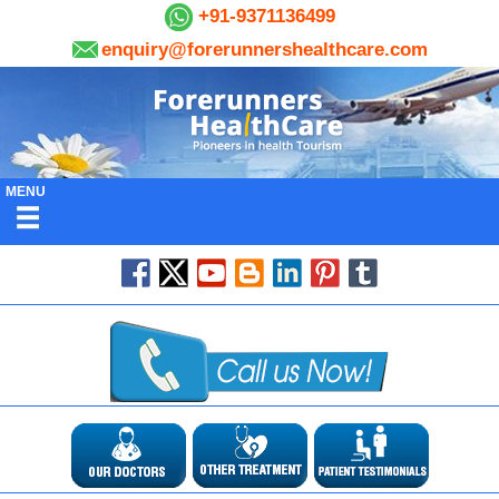
+91-9371136499
enquiry@forerunnershealthcare.com
MENU