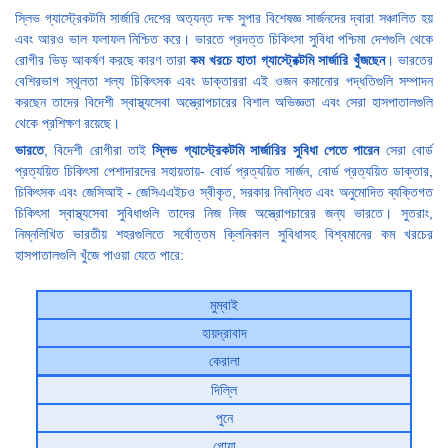
স্লিভ গ্যাস্ট্রেকটমি সার্জারি দেশের অত্যন্ত দক্ষ সুপার বিশেষজ্ঞ সার্জনদের দ্বারা সঞ্চালিত হয়
এবং আরও ভাল ফলাফল নিশ্চিত করে। ভারতে প্রদত্ত চিকিৎসা সুবিধা পশ্চিমা দেশগুলি থেকে
রোগীর ভিড় আকর্ষণ করছে কারণ তারা
কম খরচে হাতা গ্যাস্ট্রেক্টমি সার্জারি খুঁজছেন
। ভারতের
বেশিরভাগ স্থূলতা শল্য চিকিৎসক এবং ডাক্তাররা এই ওজন কমানোর পদ্ধতিগুলি সম্পাদন
করছেন তাদের বিদেশী স্বাস্থ্যসেবা অস্ত্রোপচারের বিশাল অভিজ্ঞতা এবং সেরা হাসপাতালগুলি
থেকে প্রশিক্ষণ রয়েছে।
ভারতে
, বিদেশী রোগীরা তাই
স্লিভ গ্যাস্ট্রেকটমি সার্জারির
সুবিধা
পেতে পারেন
সেরা বোর্ড
প্রত্যয়িত চিকিৎসা পেশাদারদের সহায়তায়- বোর্ড প্রত্যয়িত সার্জন, বোর্ড প্রত্যয়িত ডাক্তার,
চিকিৎসক এবং জেসিআই - জেসিএএইচও স্বীকৃত, সরকার নিবন্ধিত এবং অনুমোদিত ব্যক্তিগত
চিকিৎসা স্বাস্থ্যসেবা সুবিধাগুলি তাদের নিজ নিজ অস্ত্রোপচারের জন্য ভারতে। সুতরাং,
নিম্নলিখিত ভারতীয় শহরগুলিতে সর্বোত্তম ক্লিনিকাল সুবিধাসহ বিশ্বমানের কম খরচের
হাসপাতালগুলি খুঁজে পাওয়া যেতে পারে:
মুম্বাই
হায়দ্রাবাদ
কেরালা
দিল্লি
পুনে
গোয়া