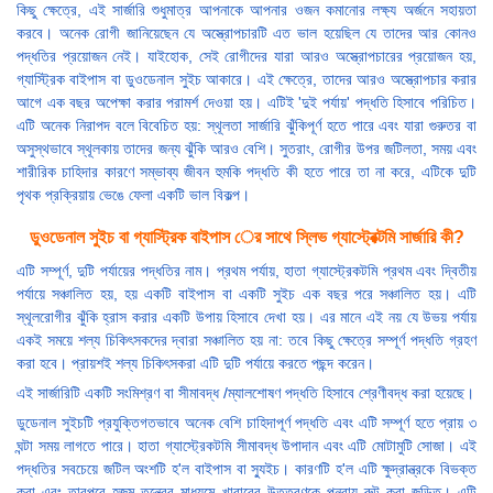
কিছু ক্ষেত্রে, এই সার্জারি শুধুমাত্র আপনাকে আপনার ওজন কমানোর লক্ষ্য অর্জনে সহায়তা
করবে। অনেক রোগী জানিয়েছেন যে অস্ত্রোপচারটি এত ভাল হয়েছিল যে তাদের আর কোনও
পদ্ধতির প্রয়োজন নেই। যাইহোক, সেই রোগীদের যারা আরও অস্ত্রোপচারের প্রয়োজন হয়,
গ্যাস্ট্রিক বাইপাস বা ডুওডেনাল সুইচ আকারে। এই ক্ষেত্রে, তাদের আরও অস্ত্রোপচার করার
আগে এক বছর অপেক্ষা করার পরামর্শ দেওয়া হয়। এটিই 'দুই পর্যায়' পদ্ধতি হিসাবে পরিচিত।
এটি অনেক নিরাপদ বলে বিবেচিত হয়: স্থূলতা সার্জারি ঝুঁকিপূর্ণ হতে পারে এবং যারা গুরুতর বা
অসুস্থভাবে স্থূলকায় তাদের জন্য ঝুঁকি আরও বেশি। সুতরাং, রোগীর উপর জটিলতা, সময় এবং
শারীরিক চাহিদার কারণে সম্ভাব্য জীবন হুমকি পদ্ধতি কী হতে পারে তা না করে, এটিকে দুটি
পৃথক প্রক্রিয়ায় ভেঙে ফেলা একটি ভাল বিকল্প।
ডুওডেনাল সুইচ বা গ্যাস্ট্রিক বাইপাস ের সাথে স্লিভ গ্যাস্ট্রেক্টমি সার্জারি কী?
এটি সম্পূর্ণ, দুটি পর্যায়ের পদ্ধতির নাম। প্রথম পর্যায়, হাতা গ্যাস্ট্রেকটমি প্রথম এবং দ্বিতীয়
পর্যায়ে সঞ্চালিত হয়, হয় একটি বাইপাস বা একটি সুইচ এক বছর পরে সঞ্চালিত হয়। এটি
স্থূলরোগীর ঝুঁকি হ্রাস করার একটি উপায় হিসাবে দেখা হয়। এর মানে এই নয় যে উভয় পর্যায়
একই সময়ে শল্য চিকিৎসকদের দ্বারা সঞ্চালিত হয় না: তবে কিছু ক্ষেত্রে সম্পূর্ণ পদ্ধতি গ্রহণ
করা হবে। প্রায়শই শল্য চিকিৎসকরা এটি দুটি পর্যায়ে করতে পছন্দ করেন।
এই সার্জারিটি একটি সংমিশ্রণ বা সীমাবদ্ধ /ম্যালশোষণ পদ্ধতি হিসাবে শ্রেণীবদ্ধ করা হয়েছে।
ডুডেনাল সুইচটি প্রযুক্তিগতভাবে অনেক বেশি চাহিদাপূর্ণ পদ্ধতি এবং এটি সম্পূর্ণ হতে প্রায় ৩
ঘন্টা সময় লাগতে পারে। হাতা গ্যাস্ট্রেকটমি সীমাবদ্ধ উপাদান এবং এটি মোটামুটি সোজা। এই
পদ্ধতির সবচেয়ে জটিল অংশটি হ'ল বাইপাস বা স্যুইচ। কারণটি হ'ল এটি ক্ষুদ্রান্ত্রকে বিভক্ত
করা এবং তারপরে হজম তন্ত্রের মাধ্যমে খাবারের উত্তরণকে পুনরায় রুট করা জড়িত। এটি