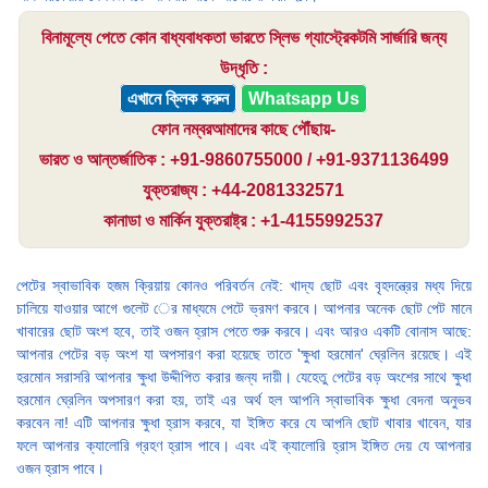
বিনামূল্যে পেতে কোন বাধ্যবাধকতা ভারতে স্লিভ গ্যাস্ট্রেকটমি সার্জারি জন্য
উদ্ধৃতি :
এখানে ক্লিক করুন
Whatsapp Us
ফোন নম্বরআমাদের কাছে পৌঁছায়-
ভারত ও আন্তর্জাতিক : +91-9860755000 / +91-9371136499
যুক্তরাজ্য : +44-2081332571
কানাডা ও মার্কিন যুক্তরাষ্ট্র : +1-4155992537
পেটের স্বাভাবিক হজম ক্রিয়ায় কোনও পরিবর্তন নেই: খাদ্য ছোট এবং বৃহদন্ত্রের মধ্য দিয়ে
চালিয়ে যাওয়ার আগে গুলেট ের মাধ্যমে পেটে ভ্রমণ করবে। আপনার অনেক ছোট পেট মানে
খাবারের ছোট অংশ হবে, তাই ওজন হ্রাস পেতে শুরু করবে। এবং আরও একটি বোনাস আছে:
আপনার পেটের বড় অংশ যা অপসারণ করা হয়েছে তাতে 'ক্ষুধা হরমোন' ঘ্রেলিন রয়েছে। এই
হরমোন সরাসরি আপনার ক্ষুধা উদ্দীপিত করার জন্য দায়ী। যেহেতু পেটের বড় অংশের সাথে ক্ষুধা
হরমোন ঘ্রেলিন অপসারণ করা হয়, তাই এর অর্থ হল আপনি স্বাভাবিক ক্ষুধা বেদনা অনুভব
করবেন না! এটি আপনার ক্ষুধা হ্রাস করবে, যা ইঙ্গিত করে যে আপনি ছোট খাবার খাবেন, যার
ফলে আপনার ক্যালোরি গ্রহণ হ্রাস পাবে। এবং এই ক্যালোরি হ্রাস ইঙ্গিত দেয় যে আপনার
ওজন হ্রাস পাবে।