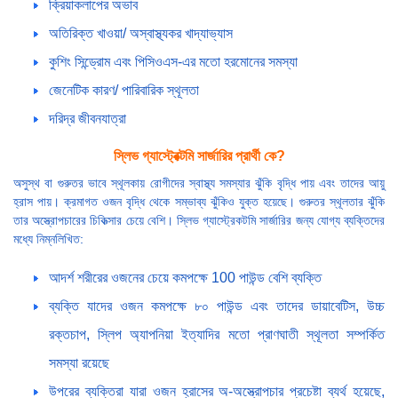
ক্রিয়াকলাপের অভাব
অতিরিক্ত খাওয়া/ অস্বাস্থ্যকর খাদ্যাভ্যাস
কুশিং সিন্ড্রোম এবং পিসিওএস-এর মতো হরমোনের সমস্যা
জেনেটিক কারণ/ পারিবারিক স্থূলতা
দরিদ্র জীবনযাত্রা
স্লিভ গ্যাস্ট্রেক্টমি সার্জারির প্রার্থী কে?
অসুস্থ বা গুরুতর ভাবে স্থূলকায় রোগীদের স্বাস্থ্য সমস্যার ঝুঁকি বৃদ্ধি পায় এবং তাদের আয়ু
হ্রাস পায়। ক্রমাগত ওজন বৃদ্ধি থেকে সম্ভাব্য ঝুঁকিও যুক্ত হয়েছে। গুরুতর স্থূলতার ঝুঁকি
তার অস্ত্রোপচারের চিকিত্সার চেয়ে বেশি। স্লিভ গ্যাস্ট্রেকটমি সার্জারির জন্য যোগ্য ব্যক্তিদের
মধ্যে নিম্নলিখিত:
আদর্শ শরীরের ওজনের চেয়ে কমপক্ষে 100 পাউন্ড বেশি ব্যক্তি
ব্যক্তি যাদের ওজন কমপক্ষে ৮০ পাউন্ড এবং তাদের ডায়াবেটিস, উচ্চ
রক্তচাপ, স্লিপ অ্যাপনিয়া ইত্যাদির মতো প্রাণঘাতী স্থূলতা সম্পর্কিত
সমস্যা রয়েছে
উপরের ব্যক্তিরা যারা ওজন হ্রাসের অ-অস্ত্রোপচার প্রচেষ্টা ব্যর্থ হয়েছে,