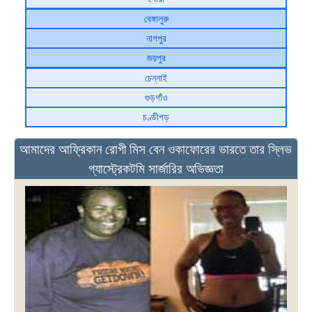
বেঙ্গালুরু
নাগপুর
জয়পুর
চেন্নাই
গুড়গাঁও
চণ্ডীগড়
আমাদের আফ্রিকান রোগী মিস বেন ওকাফোরের ভারতে তার স্লিভ
গ্যাস্ট্রেকটমি সার্জারির অভিজ্ঞতা