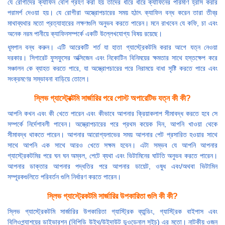
যে রোগীদের ক্যাফিন বেশি গ্রহণ করা হয় তাদের ধীরে ধীরে ক্যাফিনের পরিমাণ হ্রাস করার
পরামর্শ দেওয়া হয়। যে রোগীরা অস্ত্রোপচারের সময় হঠাৎ ক্যাফিন বন্ধ করেন তারা তীব্র
মাথাব্যথার মতো প্রত্যাহারের লক্ষণগুলি অনুভব করতে পারেন। মনে রাখবেন যে কফি, চা এবং
অনেক নরম পানীয়ে ক্যাফিনসম্পর্কে একটি উল্লেখযোগ্য বিষয় রয়েছে।
ধূমপান বন্ধ করুন। এটি আরেকটি শর্ত যা হাতা গ্যাস্ট্রেকটমি করার আগে যত্ন নেওয়া
দরকার। সিগারেট ফুসফুসের অক্সিজেন এবং নিকোটিন বিনিময়ের ক্ষমতার সাথে হস্তক্ষেপ করে
সঞ্চালন কে ব্যাহত করতে পারে, যা অস্ত্রোপচারের পরে নিরাময়ে বাধা সৃষ্টি করতে পারে এবং
সংক্রমণের সম্ভাবনা বাড়িয়ে তোলে।
স্লিভ গ্যাস্ট্রেক্টমি সার্জারির পরে পোস্ট অপারেটিভ যত্ন কী কী?
আপনি কখন এবং কী খেতে পারেন এবং কীভাবে আপনার ক্রিয়াকলাপ সীমাবদ্ধ করতে হবে সে
সম্পর্কে নির্দেশাবলী পাবেন। অস্ত্রোপচারের পরে প্রথম কয়েক দিন, আপনি খাওয়া থেকে
সীমাবদ্ধ থাকতে পারেন। আপনার আরোগ্যলাভের সময় আপনার পেট প্রসারিত হওয়ার সাথে
সাথে আপনি এক সাথে আরও খেতে সক্ষম হবেন। এটা সম্ভব যে আপনি আপনার
গ্যাস্ট্রেকটমির পরে ঘন ঘন অম্বল, পেটে ব্যথা এবং ভিটামিনের ঘাটতি অনুভব করতে পারেন।
আপনার ডাক্তার আপনার পদ্ধতির পরে আপনার ডায়েট, ওষুধ এবং/অথবা ভিটামিন
সম্পূরকগুলিতে পরিবর্তন গুলি নির্ধারণ করতে পারেন।
স্লিভ গ্যাস্ট্রেকটমি সার্জারির উপকারিতা গুলি কী কী?
স্লিভ গ্যাস্ট্রেকটমি সার্জারির উপকারিতা গ্যাস্ট্রিক ব্যান্ডিং, গ্যাস্ট্রিক বাইপাস এবং
বিলিওগ্ন্যাশয়ের ডাইভারশন (বিপিডি উইথ/উইদাউট ডুওডেনাল সুইচ) এর মতো। নাটকীয় ওজন