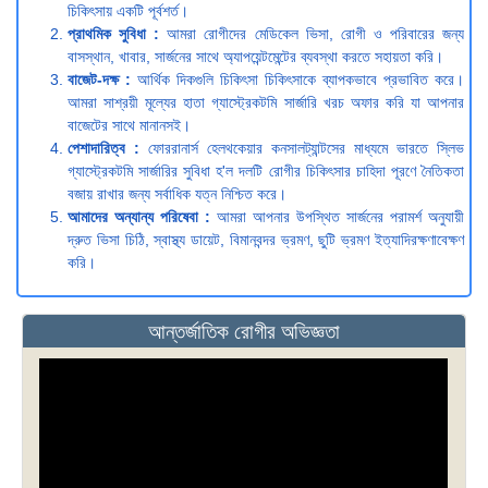
চিকিৎসায় একটি পূর্বশর্ত।
প্রাথমিক সুবিধা :
আমরা রোগীদের মেডিকেল ভিসা, রোগী ও পরিবারের জন্য
বাসস্থান, খাবার, সার্জনের সাথে অ্যাপয়েন্টমেন্টের ব্যবস্থা করতে সহায়তা করি।
বাজেট-দক্ষ :
আর্থিক দিকগুলি চিকিৎসা চিকিৎসাকে ব্যাপকভাবে প্রভাবিত করে।
আমরা সাশ্রয়ী মূল্যের হাতা গ্যাস্ট্রেকটমি সার্জারি খরচ অফার করি যা আপনার
বাজেটের সাথে মানানসই।
পেশাদারিত্ব :
ফোররানার্স হেলথকেয়ার কনসালট্যান্টসের মাধ্যমে ভারতে স্লিভ
গ্যাস্ট্রেকটমি সার্জারির সুবিধা হ'ল দলটি রোগীর চিকিৎসার চাহিদা পূরণে নৈতিকতা
বজায় রাখার জন্য সর্বাধিক যত্ন নিশ্চিত করে।
আমাদের অন্যান্য পরিষেবা :
আমরা আপনার উপস্থিত সার্জনের পরামর্শ অনুযায়ী
দ্রুত ভিসা চিঠি, স্বাস্থ্য ডায়েট, বিমানবন্দর ভ্রমণ, ছুটি ভ্রমণ ইত্যাদিরক্ষণাবেক্ষণ
করি।
আন্তর্জাতিক রোগীর অভিজ্ঞতা