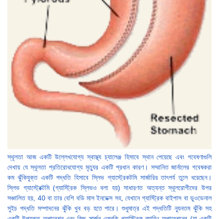
স্থূলতা আজ একটি উল্লেখযোগ্য স্বাস্থ্য চ্যালেঞ্জ হিসাবে স্থান পেয়েছে এবং গবেষণাগুলি
দেখায় যে স্থূলতা প্রতিরোধযোগ্য মৃত্যুর একটি প্রধান কারণ। সম্মানিত জার্নালের গবেষকরা
কম ঝুঁকিযুক্ত একটি পদ্ধতি হিসাবে স্লিভ গ্যাস্ট্রেকটমি সার্জারির তাৎপর্য তুলে ধরেছেন।
স্লিভ গ্যাস্ট্রেক্টমি (গ্যাস্ট্রিক স্লিভও বলা হয়) সাধারণত অত্যন্ত স্থূলরোগীদের উপর
সঞ্চালিত হয়, 40 বা তার বেশি বডি মাস ইনডেক্স সহ, যেখানে গ্যাস্ট্রিক বাইপাস বা ডুওডেনাল
সুইচ পদ্ধতি সম্পাদনের ঝুঁকি খুব বড় হতে পারে। শুধুমাত্র এই পদ্ধতিটি ন্যূনতম ঝুঁকি সহ
একটি উপযুক্ত অপারেশন এবং কিছু সার্জন এমনকি গ্যাস্ট্রিক ব্যান্ডিং অপারেশনের (যা একটি