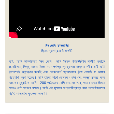
মিস জেলি, তানজানিয়া
স্লিভ গ্যাস্ট্রেকটমি সার্জারি
হাই, আমি তানজানিয়ার মিস জেলি। আমি স্লিভ গ্যাস্ট্রেক্টমি সার্জারি করাতে
চেয়েছিলাম, কিন্তু আমার নিজের দেশে পর্যাপ্ত স্বাস্থ্যসেবা সংস্থান নেই। তাই আমি
ইন্টারনেটে অনুসন্ধান করেছি এবং ফোররানার্স হেলথকেয়ার খুঁজে পেয়েছি যা আমার
প্রত্যাশা পূরণ করেছে। আমি তাদের সাথে যোগাযোগ করি এবং অস্ত্রোপচারের জন্য
ভারতের মুম্বাইতে আসি। 200 পাউন্ডেরও বেশি হারানোর পরে, আমার এখন জীবনে
আরও বেশি আগ্রহ রয়েছে। আমি এই সুযোগে অগ্রগামীস্বাস্থ্য সেবা পরামর্শদাতাদের
প্রতি আন্তরিক কৃতজ্ঞতা জানাই।