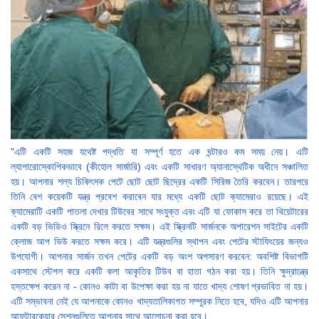
"এটি একটি সহজ যথেষ্ট পদ্ধতি যা সম্পূর্ণ হতে এক ঘন্টারও কম সময় নেয়। এটি
ল্যাপারোস্কোপিকভাবে (কীহোল সার্জারি) এবং একটি সাধারণ অ্যানাস্থেটিক অধীনে সঞ্চালিত
হয়। আপনার শল্য চিকিৎসক পেটে ছোট ছোট ছিদ্রের একটি সিরিজ তৈরি করবেন। তারপরে
তিনি বেশ কয়েকটি যন্ত্র প্রবেশ করাবেন যার মধ্যে একটি ছোট ক্যামেরাও রয়েছে। এই
ক্যামেরাটি একটি পাতলা দেখার টিউবের সাথে সংযুক্ত এবং এটি যা ফোকাস করে তা থিয়েটারের
একটি বড় ভিডিও স্ক্রিনে রিলে করতে সক্ষম। এই স্ক্রিনটি সার্জনকে অপারেশন সাইটের একটি
ক্লোজ আপ ভিউ করতে সক্ষম করে। এটি যন্ত্রগুলির স্থাপন এবং পেটের স্টাফিংয়ের জন্যও
উপযোগী। আপনার সার্জন তখন পেটের একটি বড় অংশ অপসারণ করবেন: অবশিষ্ট বিভাগটি
একসাথে স্টেপল করে একটি কলা আকৃতির টিউব বা হাতা গঠন করা হয়। তিনি ক্ষুদ্রান্ত্রে
হস্তক্ষেপ করেন না - কোনও কাটা বা উপেক্ষা করা হয় না যাতে খাদ্য শোষণ প্রভাবিত না হয়।
এটি সম্ভাবনা নেই যে আপনাকে কোনও খাদ্যতালিকাগত সম্পূরক নিতে হবে, যদিও এটি আপনার
আফটারকেয়ার সেশনগুলিতে আপনার সাথে আলোচনা করা হবে।