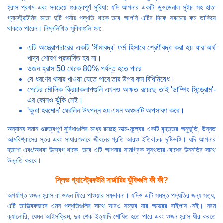
হ্রাস প্রথম এবং সবচেয়ে গুরুত্বপূর্ণ সুবিধা: যদি আপনার একটি ডুওডেনাল সুইচ সহ হাতা
গ্যাস্ট্রেক্টমির মতো দুটি পর্যায় পদ্ধতি থাকে তবে আপনি এটির দিকে সবচেয়ে কম তাকিয়ে
থাকতে পারেন। নিম্নলিখিত সুবিধাগুলি হল:
এটি অস্ত্রোপচারের একটি 'সীমাবদ্ধ' ফর্ম হিসাবে শ্রেণীবদ্ধ করা হয় যার অর্থ
খাদ্য শোষণ প্রভাবিত হয় না।
ওজন হ্রাস 50 থেকে 80% পর্যন্ত হতে পারে
যে ধরণের খাবার খাওয়া যেতে পারে তার উপর কম বিধিনিষেধ।
পেটের মৌলিক ক্রিয়াকলাপগুলি এখনও অক্ষত রয়েছে তাই 'ডাম্পিং সিন্ড্রোম'-
এর কোনও ঝুঁকি নেই।
'ক্ষুধা হরমোন' ঘেরলিন উৎপন্ন হয় এমন অঞ্চলটি অপসারণ করে।
অন্যান্য সমান গুরুত্বপূর্ণ সুবিধাগুলির মধ্যে রয়েছে আত্ম-মূল্যের একটি বৃহত্তর অনুভূতি, উন্নত
আত্মবিশ্বাসের স্তর এবং সাধারণভাবে জীবনের প্রতি আরও ইতিবাচক দৃষ্টিভঙ্গি। যদি আপনার
হতাশা এবং/অথবা উদ্বেগ থাকে, তবে এটি আপনার সামগ্রিক সুস্থতার বোধের উন্নতির সাথে
উন্নতি করবে।
স্লিভ গ্যাস্ট্রেকটমি সার্জারির ঝুঁকিগুলি কী কী?
অপর্যাপ্ত ওজন হ্রাস বা ওজন ফিরে পাওয়ার সম্ভাবনা। যদিও এটি সমস্ত পদ্ধতির জন্য সত্য,
এটি তাত্ত্বিকভাবে এমন পদ্ধতিগুলির সাথে আরও সম্ভব যার অন্ত্রের বাইপাস নেই। নরম
ক্যালোরি, যেমন আইসক্রিম, দুধ শেক ইত্যাদি শোষিত হতে পারে এবং ওজন হ্রাস ধীর করতে