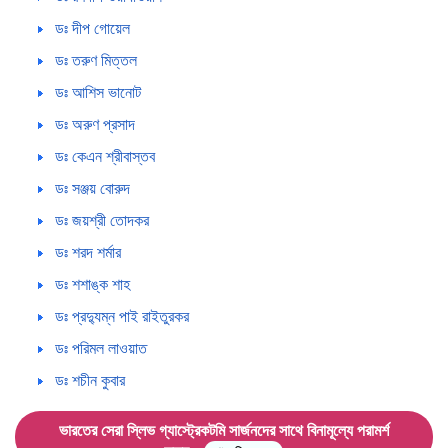
ডঃ দীপ গোয়েল
ডঃ তরুণ মিত্তল
ডঃ আশিস ভানোট
ডঃ অরুণ প্রসাদ
ডঃ কেএন শ্রীবাস্তব
ডঃ সঞ্জয় বোরুদ
ডঃ জয়শ্রী তোদকর
ডঃ শরদ শর্মার
ডঃ শশাঙ্ক শাহ
ডঃ প্রদ্যুম্ন পাই রাইতুরকর
ডঃ পরিমল লাওয়াত
ডঃ শচীন কুবার
ভারতের সেরা স্লিভ গ্যাস্ট্রেকটমি সার্জনদের সাথে বিনামূল্যে পরামর্শ