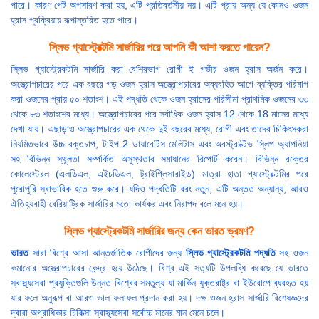
পারে। কারণ পেট অপসারণ করা হয়, এটি প্রতিবর্তনীয় নয়। এটি প্রায় অন্য যে কোনও ওজন
হ্রাস প্রক্রিয়ায় রূপান্তরিত হতে পারে।
স্লিভ গ্যাস্ট্রেক্টমি সার্জারির পরে আপনি কী আশা করতে পারেন?
স্লিভ গ্যাস্ট্রেকটমি সার্জারি করা বেশিরভাগ রোগী ই গভীর ওজন হ্রাস অর্জন করে।
অস্ত্রোপচারের পরে এক বছরে গড় ওজন হ্রাস অস্ত্রোপচারের অব্যবহিত আগে ব্যক্তির পরিমাপ
করা ওজনের প্রায় ৫০ শতাংশ। এই পদ্ধতি থেকে ওজন হ্রাসের পরিসীমা প্রাথমিক ওজনের ৩৩
থেকে ৮৩ শতাংশের মধ্যে। অস্ত্রোপচারের পরে সর্বাধিক ওজন হ্রাস 12 থেকে 18 মাসের মধ্যে
দেখা যায়। এছাড়াও অস্ত্রোপচারের এক থেকে দুই বছরের মধ্যে, রোগী এবং তাদের চিকিৎসকরা
নিয়মিতভাবে উচ্চ রক্তচাপ, টাইপ 2 ডায়াবেটিস মেলিটাস এবং অবস্ট্রাক্টিভ স্লিপ অ্যাপনিয়া
সহ বিভিন্ন স্থূলতা সম্পর্কিত অসুস্থতার সমাধানের রিপোর্ট করেন। বিভিন্ন রক্তের
কোলেস্টেরল (এলডিএল, এইচডিএল, ট্রাইগ্লিসারাইড) মাত্রা হাতা গ্যাস্ট্রেক্টমির পরে
পুরোপুরি স্বাভাবিক হতে শুরু করে। যদিও পদ্ধতিটি বরং নতুন, এটি অন্তত অন্যান্য, আরও
ঐতিহ্যবাহী বেরিয়াট্রিক সার্জারির মতো কার্যকর এবং নিরাপদ বলে মনে হয়।
স্লিভ গ্যাস্ট্রেকটমি সার্জারির জন্য কেন ভারত ভ্রমণ?
ভারত
সারা বিশ্বে আসা আন্তর্জাতিক রোগীদের জন্য
স্লিভ গ্যাস্ট্রেকটমি পদ্ধতি
সহ ওজন
কমানোর অস্ত্রোপচারের কেন্দ্র হয়ে উঠেছে। বিশ্ব এই সত্যটি উপলব্ধি করেছে যে ভারতে
স্বাস্থ্যসেবা প্রযুক্তিগুলি উন্নত বিশ্বের সমতুল্য যা মার্কিন যুক্তরাষ্ট্র বা ইউরোপে ব্যবহৃত হয়
যার ফলে অনুরূপ বা আরও ভাল ফলাফল প্রদান করা হয়। দক্ষ ওজন হ্রাস সার্জারি বিশেষজ্ঞদের
দ্বারা অগ্রাধিকার চিকিত্সা স্বাস্থ্যসেবা সর্বোচ্চ মানের মান মেনে চলে।