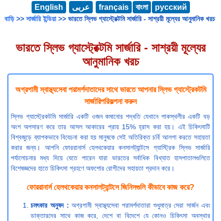
English
عربى
français
বাংলা
русский
বাড়ি
>>
সার্জারি ইন্ডিয়া
>> ভারতে স্লিভ গ্যাস্ট্রেক্টমি সার্জারি - সাশ্রয়ী মূল্যের আনুমানিক খরচ
ভারতে স্লিভ গ্যাস্ট্রেক্টমি সার্জারি - সাশ্রয়ী মূল্যের
আনুমানিক খরচ
অগ্রগামী স্বাস্থ্যসেবা পরামর্শদাতাদের সাথে ভারতে আপনার স্লিভ গ্যাস্ট্রেকটমি
সার্জারিপরিকল্পনা করুন
স্লিভ গ্যাস্ট্রেকটমি সার্জারি একটি ওজন কমানোর পদ্ধতি যেখানে পাকস্থলীর একটি বড়
অংশ অপসারণ করে তার আসল আকারের প্রায় 15% হ্রাস করা হয়। এই চিকিৎসাটি
বিশ্বজুড়ে ব্যাপকভাবে বিবেচনা করা হয় মানুষকে সেই অতিরিক্ত চর্বি আলগা করতে সহায়তা
করার জন্য। আপনি ফোররানার্স হেলথকেয়ার কনসালট্যান্টসে গ্যাস্ট্রিক স্লিভ সার্জারি
পর্যালোচনার মধ্য দিয়ে যেতে পারেন যারা ভারতের সর্বাধিক বিখ্যাত হাসপাতালগুলিতে
বিশেষজ্ঞদের হাতে চিকিৎসা গ্রহণে অফশোর রোগীদের সহায়তা প্রদান করে।
ফোররানার্স হেলথকেয়ার কনসালট্যান্টসে জিনিসগুলি কীভাবে কাজ করে?
চমৎকার অনুষদ :
অগ্রগামী স্বাস্থ্যসেবা পরামর্শদাতারা শুধুমাত্র সেরা সার্জন এবং
ডাক্তারদের সাথে কাজ করে, দেশে বা বিদেশে যে কোনও চিকিৎসা অবস্থার