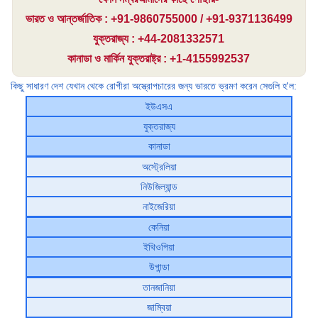
ভারত ও আন্তর্জাতিক : +91-9860755000 / +91-9371136499
যুক্তরাজ্য : +44-2081332571
কানাডা ও মার্কিন যুক্তরাষ্ট্র : +1-4155992537
কিছু সাধারণ দেশ যেখান থেকে রোগীরা অস্ত্রোপচারের জন্য ভারতে ভ্রমণ করেন সেগুলি হ'ল:
ইউএসএ
যুক্তরাজ্য
কানাডা
অস্ট্রেলিয়া
নিউজিল্যান্ড
নাইজেরিয়া
কেনিয়া
ইথিওপিয়া
উগান্ডা
তানজানিয়া
জাম্বিয়া