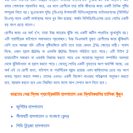
খাদ্য শোষণকে প্রভাবিত করে, এর ফলে রোগীকে তার বাকি জীবনের জন্য একটি দৈনিক পুষ্টির
সম্পূরক নিতে হয়। ডুওডেনাল সুইচ (ডিএস) উপাদানটি বিলিওঅগ্ন্যাশয় ডাইভারশনের (বিপিডি/
ডিএস) সাথে একটি পার্থক্যের সাথে খুব মিল রয়েছে: সার্জন বিপিডি/ডিএসের চেয়ে পেটের একটি
বড় অংশ ছেড়ে যাবেন।
রোগীর জন্য এর অর্থ হ'ল, তারা উচ্চ মাত্রার ঝুঁকি সহ একটি জটিল পদ্ধতির মুখোমুখি হয়।
এটি গ্যাস্ট্রিক বাইপাসে সমানভাবে প্রযোজ্য। উচ্চ বিএমআই যুক্ত রোগীদের জন্য ঝুঁকিগুলি
বেশি তবে আমরা যদি এটিকে দৃষ্টিভঙ্গিতে রাখি তবে তারা কেবল 2% ক্ষেত্রে দায়ী। প্লাস
দিকে, ওজন হ্রাস 80% বা এমনকি 90% হিসাবে পরিচিত হতে পারে। এটি টাইপ 2
ডায়াবেটিস সমাধান বা এমনকি নিরাময় করতে পারে এবং অন্যান্য স্থূলতা সম্পর্কিত অবস্থা
থেকে ঝুঁকিউন্নত বা হ্রাস করতে পারে। যেহেতু পেটের একটি বৃহত্তর অংশ অবশিষ্ট আছে, এর
অর্থ এই যে রোগী হাতা, বাইপাস বা গ্যাস্ট্রিক ব্যান্ড রয়েছে এমন ব্যক্তিদের চেয়ে বড় অংশ
খাবার গ্রহণ করতে সক্ষম। তাদের এখনও একটি বিচক্ষণ খাওয়ার পরিকল্পনা অনুসরণ করতে
হবে, ব্যায়াম করতে হবে এবং নিয়মিত ভাবে ফলো আপ সেশনে অংশ নিতে হবে।
ভারতের সেরা স্লিভ গ্যাস্ট্রেকটমি হাসপাতাল এবং ক্লিনিকগুলির তালিকা খুঁজুন
জুপিটার হাসপাতাল
লীলাবতী হাসপাতাল ও গবেষণা কেন্দ্র
পিডি হিন্দুজা হাসপাতাল