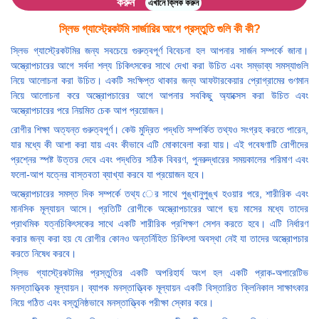
করুন
এখানে ক্লিক করুন
স্লিভ গ্যাস্ট্রেকটমি সার্জারির আগে প্রস্তুতি গুলি কী কী?
স্লিভ গ্যাস্ট্রেকটমির জন্য সবচেয়ে গুরুত্বপূর্ণ বিবেচনা হল আপনার সার্জন সম্পর্কে জানা।
অস্ত্রোপচারের আগে সর্বদা শল্য চিকিৎসকের সাথে দেখা করা উচিত এবং সম্ভাব্য সমস্যাগুলি
নিয়ে আলোচনা করা উচিত। একটি সংক্ষিপ্ত থাকার জন্য আফটারকেয়ার প্রোগ্রামের গুণমান
নিয়ে আলোচনা করে অস্ত্রোপচারের আগে আপনার সবকিছু অ্যাক্সেস করা উচিত এবং
অস্ত্রোপচারের পরে নিয়মিত চেক আপ প্রয়োজন।
রোগীর শিক্ষা অত্যন্ত গুরুত্বপূর্ণ। কেউ মুদ্রিত পদ্ধতি সম্পর্কিত তথ্যও সংগ্রহ করতে পারেন,
যার মধ্যে কী আশা করা যায় এবং কীভাবে এটি মোকাবেলা করা যায়। এই গবেষণাটি রোগীদের
প্রশ্নের স্পষ্ট উত্তর দেবে এবং পদ্ধতির সঠিক বিবরণ, পুনরুদ্ধারের সময়কালের পরিমাণ এবং
ফলো-আপ যত্নের বাস্তবতা ব্যাখ্যা করবে যা প্রয়োজন হবে।
অস্ত্রোপচারের সমস্ত দিক সম্পর্কে তথ্য ের সাথে পুঙ্খানুপুঙ্খ হওয়ার পরে, শারীরিক এবং
মানসিক মূল্যায়ন আসে। প্রতিটি রোগীকে অস্ত্রোপচারের আগে ছয় মাসের মধ্যে তাদের
প্রাথমিক যত্নচিকিৎসকের সাথে একটি শারীরিক প্রশিক্ষণ সেশন করতে হবে। এটি নির্ধারণ
করার জন্য করা হয় যে রোগীর কোনও অন্তর্নিহিত চিকিৎসা অবস্থা নেই যা তাদের অস্ত্রোপচার
করতে নিষেধ করবে।
স্লিভ গ্যাস্ট্রেকটমির প্রস্তুতির একটি অপরিহার্য অংশ হল একটি প্রাক-অপারেটিভ
মনস্তাত্ত্বিক মূল্যায়ন। ব্যাপক মনস্তাত্ত্বিক মূল্যায়ন একটি বিস্তারিত ক্লিনিকাল সাক্ষাৎকার
নিয়ে গঠিত এবং বস্তুনিষ্ঠভাবে মনস্তাত্ত্বিক পরীক্ষা স্কোর করে।