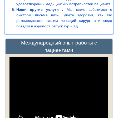
удовлетворении медицинских потребностей пациента.
Наши другие услуги :
Мы также заботимся о
быстром письме визы, диете здоровья, как это
рекомендовано вашим лечащий хирург, в и сюда
поездки в аэропорт, отпуск тур и т.д.
Международный опыт работы с
пациентами