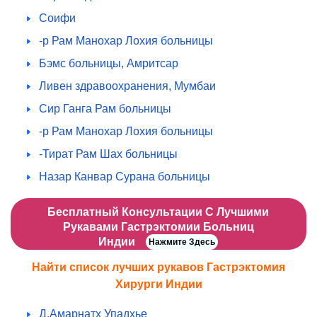
Соифи
-р Рам Манохар Лохия больницы
Бэмс больницы, Амритсар
Ливен здравоохранения, Мумбаи
Сир Ганга Рам больницы
-р Рам Манохар Лохия больницы
-Тират Рам Шах больницы
Назар Канвар Сурана больницы
Бесплатный Консультации С Лучшими
Рукавами Гастрэктомии Больниц
Индии
Нажмите Здесь
Найти список лучших рукавов Гастрэктомия
Хирурги Индии
Д.Амарнатх Упадхье