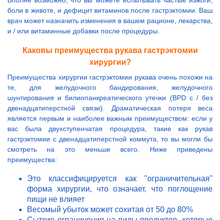
Вполне возможно, что вы можете испытывать частые изжоги,
боли в животе, и дефицит витаминов после гастрэктомии. Ваш
врач может назначить изменения в вашем рационе, лекарства,
и / или витаминные добавки после процедуры.
Каковы преимущества рукава гастрэктомии
хирургии?
Преимущества хирургии гастрэктомии рукава очень похожи на
те, для желудочного бандирования, желудочного
шунтирования и билиопанкреатического утечки (BPD с / без
двенадцатиперстной связи). Драматическая потеря веса
является первым и наиболее важным преимуществом: если у
вас была двухступенчатая процедура, такие как рукав
гастрэктомии с двенадцатиперстной коммута, то вы могли бы
смотреть на это меньше всего. Ниже приведены
преимущества:
Это классифицируется как "ограничительная"
форма хирургии, что означает, что поглощение
пищи не влияет
Весомый убыток может сохитая от 50 до 80%
Сыткие ограничения на виды продуктов, которые