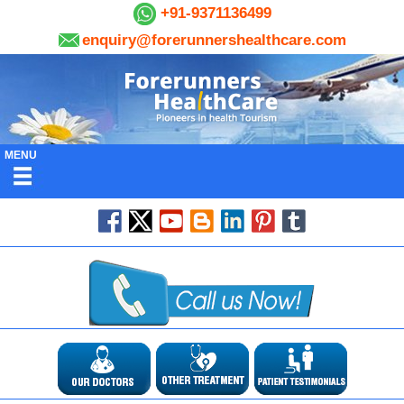
+91-9371136499
enquiry@forerunnershealthcare.com
MENU