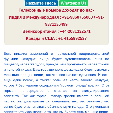
нажмите здесь
Whatsapp Us
Телефонные номера доходят до нас-
Индия и Международная : +91-9860755000 / +91-
9371136499
Великобритания : +44-2081332571
Канада и США : +1-4155992537
Есть никаких изменений в нормальной пищеварительной
функции желудка: пища будет путешествовать вниз по
пищевод через желудок, прежде чем продолжать через тонкий
и толстой кишки. Ваш гораздо меньше желудка будет означать
меньшие порции пищи, так что вес начнет идти вниз. И есть
еще один бонус, а также: большая часть вашего желудка,
который был удален содержится "гормон голода" грелин. Этот
гормон непосредственно отвечает за стимулирование
аппетита. Так как гормон голода грелин вместе с большой
частью желудка удаляется, следовательно, это означает, что
вы не будете испытывать обычные муки голода! Это уменьшит
аппетит, что указывает на то, что вы будете есть меньше пищи,