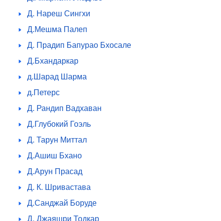
Д. Нареш Сингхи
Д.Мешма Палеп
Д. Прадип Бапурао Бхосале
Д.Бхандаркар
д.Шарад Шарма
д.Петерс
Д. Рандип Вадхаван
Д.Глубокий Гоэль
Д. Тарун Миттал
Д.Ашиш Бхано
Д.Арун Прасад
Д. К. Шривастава
Д.Санджай Боруде
Д. Джаяшри Тодкар