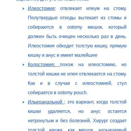
Илеостомия
: отвлекает илеум на стому.
Полутвердые отходы вытекает из стомы и
собираются в ostomy мешок, который
должен быть очищен несколько раз в день.
Илеостомия обходит толстую кишку, прямую
кишку и анус и имеет малейшее
Колостомия:
похож на илеостомию, но
толстой кишки не илея отвлекается на стому.
Как и в случае с илеостомией, стул
собирается в ostomy pouch.
Ильеоанальной
: это вариант, когда толстой
кишки удаляется, но анус остается
нетронутым и без болезней. Хирург создает
толстой кишки, как мешок, называемый