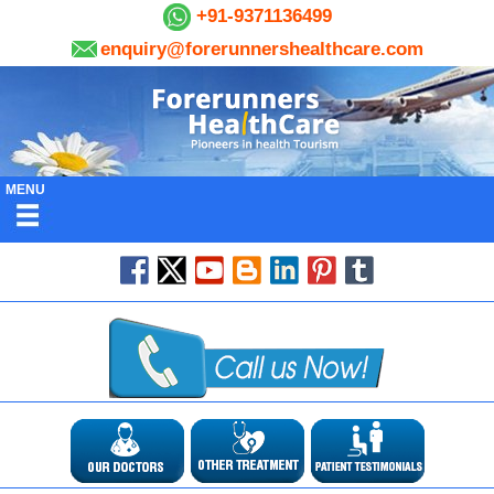
+91-9371136499
enquiry@forerunnershealthcare.com
MENU